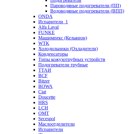
Подогреватели
Пароводяные подогреватели (ПП)
Водоводяные подогреватели (ВПП)
ONDA
Испарители_1
Alfa Laval
FUNKE
Машимпекс (Кельвион)
WTK
Холодильники (Охладители)
Конденсаторы
Типы кожухотрубных устройств
Подогреватели трубные
ТТАИ
BCF
Bitzer
BOWA
Ciat
Doucette
HRS
LCH
OMT
Secespol
Маслоотделители
Испарители