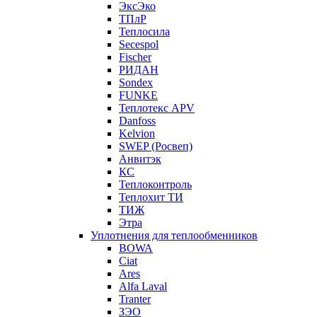
ЭксЭко
ТПлР
Теплосила
Secespol
Fischer
РИДАН
Sondex
FUNKE
Теплотекс APV
Danfoss
Kelvion
SWEP (Росвеп)
Анвитэк
КС
Теплоконтроль
Теплохит ТИ
ТИЖ
Этра
Уплотнения для теплообменников
BOWA
Ciat
Ares
Alfa Laval
Tranter
ЗЭО