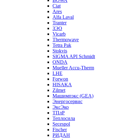
BOWA
Ciat
Ares
Alfa Laval
Tranter
ЗЭО
Vicarb
Thermowave
Tetra Pak
Stokvis
SIGMA API Schmidt
ONDA
Mueller Accu-Therm
LHE
Forwon
HISAKA
Zilmet
Машимпэкс (GEA)
Энергосервис
ЭксЭко
ТПлР
Теплосила
Secespol
Fischer
РИДАН