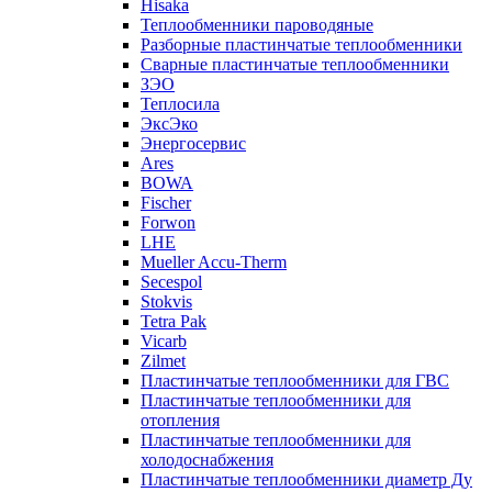
Hisaka
Теплообменники пароводяные
Разборные пластинчатые теплообменники
Сварные пластинчатые теплообменники
ЗЭО
Теплосила
ЭксЭко
Энергосервис
Ares
BOWA
Fischer
Forwon
LHE
Mueller Accu-Therm
Secespol
Stokvis
Tetra Pak
Vicarb
Zilmet
Пластинчатые теплообменники для ГВС
Пластинчатые теплообменники для
отопления
Пластинчатые теплообменники для
холодоснабжения
Пластинчатые теплообменники диаметр Ду