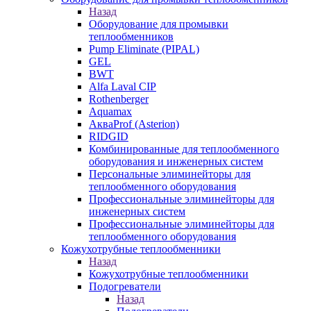
Назад
Оборудование для промывки
теплообменников
Pump Eliminate (PIPAL)
GEL
BWT
Alfa Laval CIP
Rothenberger
Aquamax
АкваProf (Asterion)
RIDGID
Комбинированные для теплообменного
оборудования и инженерных систем
Персональные элиминейторы для
теплообменного оборудования
Профессиональные элиминейторы для
инженерных систем
Профессиональные элиминейторы для
теплообменного оборудования
Кожухотрубные теплообменники
Назад
Кожухотрубные теплообменники
Подогреватели
Назад