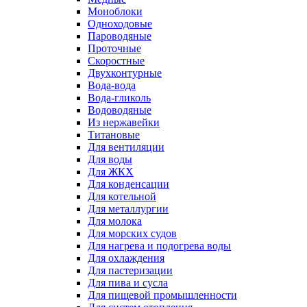
Моноблоки
Одноходовые
Пароводяные
Проточные
Скоростные
Двухконтурные
Вода-вода
Вода-гликоль
Водоводяные
Из нержавейки
Титановые
Для вентиляции
Для воды
Для ЖКХ
Для конденсации
Для котельной
Для металлургии
Для молока
Для морских судов
Для нагрева и подогрева воды
Для охлаждения
Для пастеризации
Для пива и сусла
Для пищевой промышленности