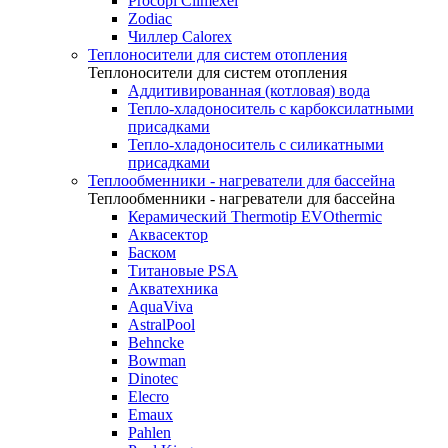
Procopi Climexel
Zodiac
Чиллер Calorex
Теплоносители для систем отопления
Теплоносители для систем отопления
Аддитивированная (котловая) вода
Тепло-хладоноситель с карбоксилатными
присадками
Тепло-хладоноситель с силикатными
присадками
Теплообменники - нагреватели для бассейна
Теплообменники - нагреватели для бассейна
Керамический Thermotip EVOthermic
Аквасектор
Баском
Титановые PSA
Акватехника
AquaViva
AstralPool
Behncke
Bowman
Dinotec
Elecro
Emaux
Pahlen