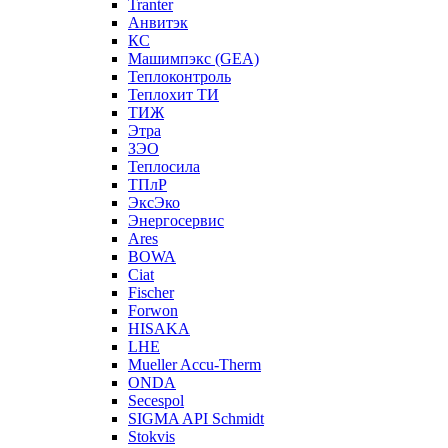
Tranter
Анвитэк
КС
Машимпэкс (GEA)
Теплоконтроль
Теплохит ТИ
ТИЖ
Этра
ЗЭО
Теплосила
ТПлР
ЭксЭко
Энергосервис
Ares
BOWA
Ciat
Fischer
Forwon
HISAKA
LHE
Mueller Accu-Therm
ONDA
Secespol
SIGMA API Schmidt
Stokvis