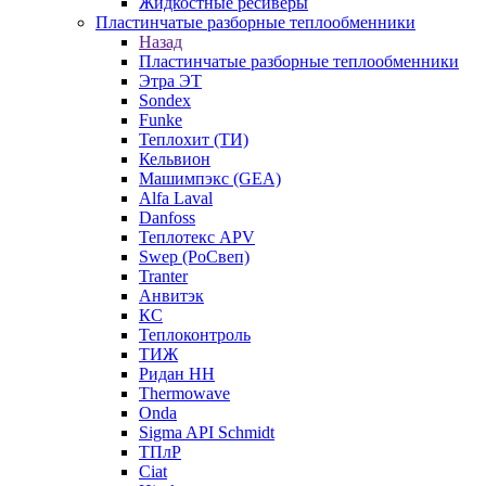
Жидкостные ресиверы
Пластинчатые разборные теплообменники
Назад
Пластинчатые разборные теплообменники
Этра ЭТ
Sondex
Funke
Теплохит (ТИ)
Кельвион
Машимпэкс (GEA)
Alfa Laval
Danfoss
Теплотекс APV
Swep (РоСвеп)
Tranter
Анвитэк
КС
Теплоконтроль
ТИЖ
Ридан НН
Thermowave
Onda
Sigma API Schmidt
ТПлР
Ciat