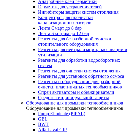
Анаэробные клеи герметики
Герметик для устранения течей
Ингибиторы защиты систем отопления
Концентрат для прочистки
канализационных засоров
Лента Смарт до 8 бар
Лента Экстрим до 12 бар
Реагенты для безразборной очистки
отопительного оборудования
Реагенты для нейтрализации, пассивации и
утилизации
Реагенты для обработки водооборотных
систем
Реагенты для очистки систем отопления
Реагенты для установок обратного осмоса
Реагенты и оборудование для разборной
очистки пластинчатых теплообменников
Спреи активаторы и обезжириватели
Средства индивидуальной защиты
Оборудование для промывки теплообменников
Оборудование для промывки теплообменников
Pump Eliminate (PIPAL)
GEL
BWT
Alfa Laval CIP