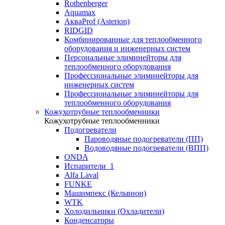
Rothenberger
Aquamax
АкваProf (Asterion)
RIDGID
Комбинированные для теплообменного
оборудования и инженерных систем
Персональные элиминейторы для
теплообменного оборудования
Профессиональные элиминейторы для
инженерных систем
Профессиональные элиминейторы для
теплообменного оборудования
Кожухотрубные теплообменники
Кожухотрубные теплообменники
Подогреватели
Пароводяные подогреватели (ПП)
Водоводяные подогреватели (ВПП)
ONDA
Испарители_1
Alfa Laval
FUNKE
Машимпекс (Кельвион)
WTK
Холодильники (Охладители)
Конденсаторы