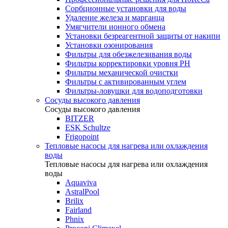
Сорбционные установки для воды
Удаление железа и марганца
Умягчители ионного обмена
Установки безреагентной защиты от накипи
Установки озонирования
Фильтры для обезжелезивания воды
Фильтры корректировки уровня PH
Фильтры механической очистки
Фильтры с активированным углем
Фильтры-ловушки для водоподготовки
Сосуды высокого давления
Сосуды высокого давления
BITZER
ESK Schultze
Frigopoint
Тепловые насосы для нагрева или охлаждения
воды
Тепловые насосы для нагрева или охлаждения
воды
Aquaviva
AstralPool
Brilix
Fairland
Phnix