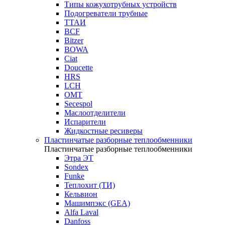
Типы кожухотрубных устройств
Подогреватели трубные
ТТАИ
BCF
Bitzer
BOWA
Ciat
Doucette
HRS
LCH
OMT
Secespol
Маслоотделители
Испарители
Жидкостные ресиверы
Пластинчатые разборные теплообменники
Пластинчатые разборные теплообменники
Этра ЭТ
Sondex
Funke
Теплохит (ТИ)
Кельвион
Машимпэкс (GEA)
Alfa Laval
Danfoss