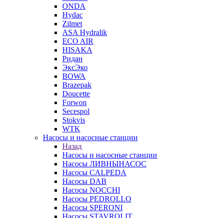
ONDA
Hydac
Zilmet
ASA Hydralik
ECO AIR
HISAKA
Ридан
ЭксЭко
BOWA
Brazepak
Doucette
Forwon
Secespol
Stokvis
WTK
Насосы и насосные станции
Назад
Насосы и насосные станции
Насосы ЛИВНЫНАСОС
Насосы CALPEDA
Насосы DAB
Насосы NOCCHI
Насосы PEDROLLO
Насосы SPERONI
Насосы STAVROLIT