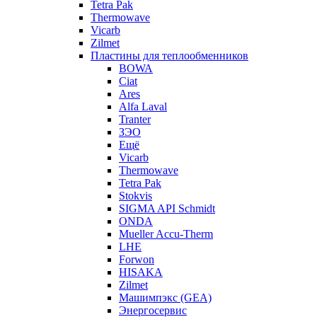
Tetra Pak
Thermowave
Vicarb
Zilmet
Пластины для теплообменников
BOWA
Ciat
Ares
Alfa Laval
Tranter
ЗЭО
Ещё
Vicarb
Thermowave
Tetra Pak
Stokvis
SIGMA API Schmidt
ONDA
Mueller Accu-Therm
LHE
Forwon
HISAKA
Zilmet
Машимпэкс (GEA)
Энергосервис