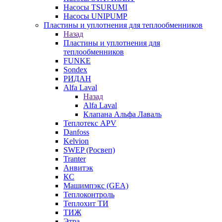
Насосы TSURUMI
Насосы UNIPUMP
Пластины и уплотнения для теплообменников
Назад
Пластины и уплотнения для
теплообменников
FUNKE
Sondex
РИДАН
Alfa Laval
Назад
Alfa Laval
Клапана Альфа Лаваль
Теплотекс APV
Danfoss
Kelvion
SWEP (Росвеп)
Tranter
Анвитэк
КС
Машимпэкс (GEA)
Теплоконтроль
Теплохит ТИ
ТИЖ
Этра