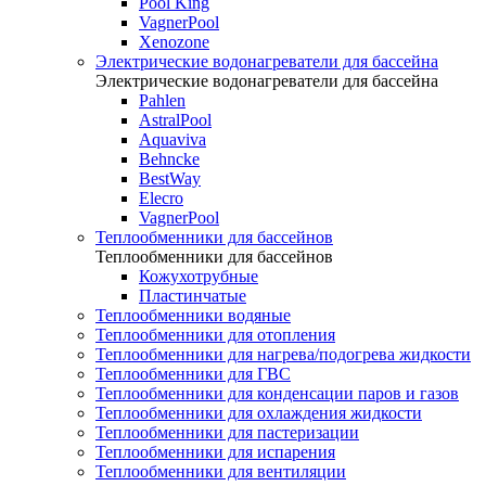
Pool King
VagnerPool
Xenozone
Электрические водонагреватели для бассейна
Электрические водонагреватели для бассейна
Pahlen
AstralPool
Aquaviva
Behncke
BestWay
Elecro
VagnerPool
Теплообменники для бассейнов
Теплообменники для бассейнов
Кожухотрубные
Пластинчатые
Теплообменники водяные
Теплообменники для отопления
Теплообменники для нагрева/подогрева жидкости
Теплообменники для ГВС
Теплообменники для конденсации паров и газов
Теплообменники для охлаждения жидкости
Теплообменники для пастеризации
Теплообменники для испарения
Теплообменники для вентиляции