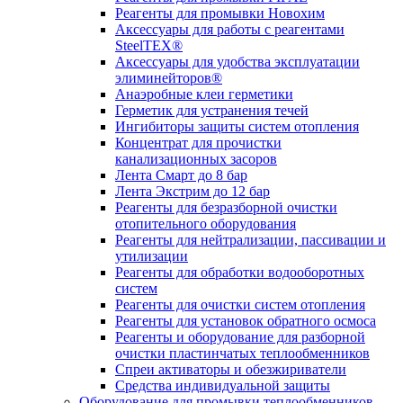
Реагенты для промывки Новохим
Аксессуары для работы с реагентами
SteelTEX®
Аксессуары для удобства эксплуатации
элиминейторов®
Анаэробные клеи герметики
Герметик для устранения течей
Ингибиторы защиты систем отопления
Концентрат для прочистки
канализационных засоров
Лента Смарт до 8 бар
Лента Экстрим до 12 бар
Реагенты для безразборной очистки
отопительного оборудования
Реагенты для нейтрализации, пассивации и
утилизации
Реагенты для обработки водооборотных
систем
Реагенты для очистки систем отопления
Реагенты для установок обратного осмоса
Реагенты и оборудование для разборной
очистки пластинчатых теплообменников
Спреи активаторы и обезжириватели
Средства индивидуальной защиты
Оборудование для промывки теплообменников