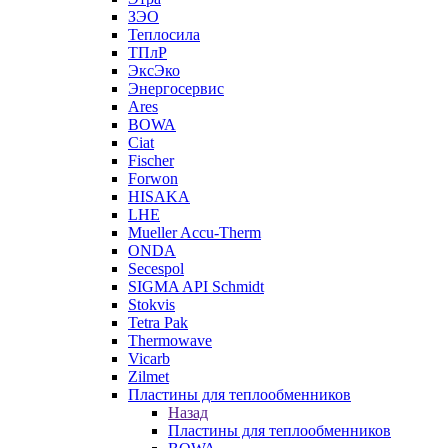
ЗЭО
Теплосила
ТПлР
ЭксЭко
Энергосервис
Ares
BOWA
Ciat
Fischer
Forwon
HISAKA
LHE
Mueller Accu-Therm
ONDA
Secespol
SIGMA API Schmidt
Stokvis
Tetra Pak
Thermowave
Vicarb
Zilmet
Пластины для теплообменников
Назад
Пластины для теплообменников