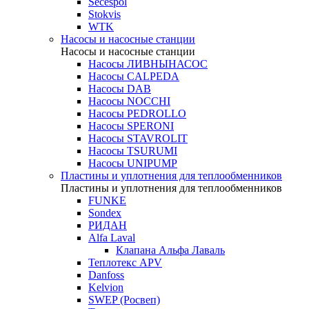
Secespol
Stokvis
WTK
Насосы и насосные станции
Насосы и насосные станции
Насосы ЛИВНЫНАСОС
Насосы CALPEDA
Насосы DAB
Насосы NOCCHI
Насосы PEDROLLO
Насосы SPERONI
Насосы STAVROLIT
Насосы TSURUMI
Насосы UNIPUMP
Пластины и уплотнения для теплообменников
Пластины и уплотнения для теплообменников
FUNKE
Sondex
РИДАН
Alfa Laval
Клапана Альфа Лаваль
Теплотекс APV
Danfoss
Kelvion
SWEP (Росвеп)