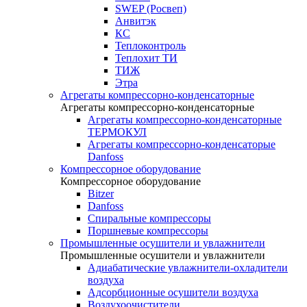
SWEP (Росвеп)
Анвитэк
КС
Теплоконтроль
Теплохит ТИ
ТИЖ
Этра
Агрегаты компрессорно-конденсаторные
Агрегаты компрессорно-конденсаторные
Агрегаты компрессорно-конденсаторные
ТЕРМОКУЛ
Агрегаты компрессорно-конденсаторые
Danfoss
Компрессорное оборудование
Компрессорное оборудование
Bitzer
Danfoss
Спиральные компрессоры
Поршневые компрессоры
Промышленные осушители и увлажнители
Промышленные осушители и увлажнители
Адиабатические увлажнители-охладители
воздуха
Адсорбционные осушители воздуха
Воздухоочистители