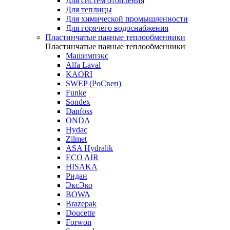
Для систем отопления
Для теплицы
Для химической промышленности
Для горячего водоснабжения
Пластинчатые паяные теплообменники
Пластинчатые паяные теплообменники
Машимпэкс
Alfa Laval
KAORI
SWEP (РоСвеп)
Funke
Sondex
Danfoss
ONDA
Hydac
Zilmet
ASA Hydralik
ECO AIR
HISAKA
Ридан
ЭксЭко
BOWA
Brazepak
Doucette
Forwon