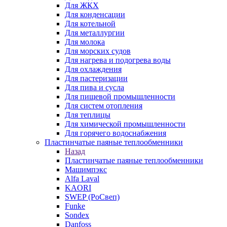
Для ЖКХ
Для конденсации
Для котельной
Для металлургии
Для молока
Для морских судов
Для нагрева и подогрева воды
Для охлаждения
Для пастеризации
Для пива и сусла
Для пищевой промышленности
Для систем отопления
Для теплицы
Для химической промышленности
Для горячего водоснабжения
Пластинчатые паяные теплообменники
Назад
Пластинчатые паяные теплообменники
Машимпэкс
Alfa Laval
KAORI
SWEP (РоСвеп)
Funke
Sondex
Danfoss