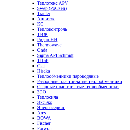
Теплотекс APV
Swep (РоСвеп)
Tranter
Анвитэк
КС
Теплоконтроль
ТИЖ
Ридан НН
Thermowave
Onda
Sigma API Schmidt
ТПлР
Ciat
Hisaka
Теплообменники пароводяные
Разборные пластинчатые теплообменники
Сварные пластинчатые теплообменники
ЗЭО
Теплосила
ЭксЭко
Энергосервис
Ares
BOWA
Fischer
Forwon