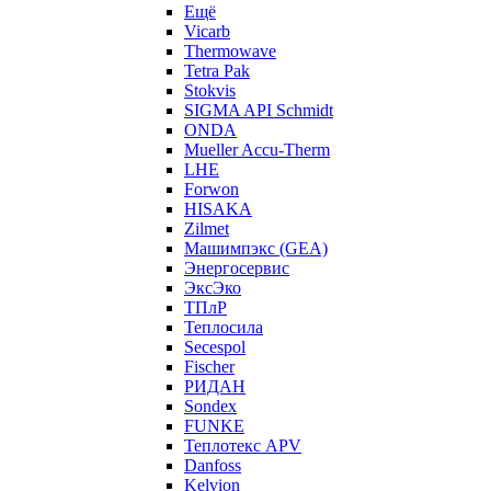
Ещё
Vicarb
Thermowave
Tetra Pak
Stokvis
SIGMA API Schmidt
ONDA
Mueller Accu-Therm
LHE
Forwon
HISAKA
Zilmet
Машимпэкс (GEA)
Энергосервис
ЭксЭко
ТПлР
Теплосила
Secespol
Fischer
РИДАН
Sondex
FUNKE
Теплотекс APV
Danfoss
Kelvion