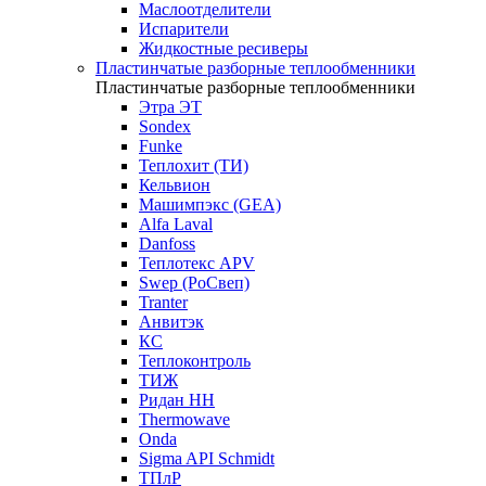
Маслоотделители
Испарители
Жидкостные ресиверы
Пластинчатые разборные теплообменники
Пластинчатые разборные теплообменники
Этра ЭТ
Sondex
Funke
Теплохит (ТИ)
Кельвион
Машимпэкс (GEA)
Alfa Laval
Danfoss
Теплотекс APV
Swep (РоСвеп)
Tranter
Анвитэк
КС
Теплоконтроль
ТИЖ
Ридан НН
Thermowave
Onda
Sigma API Schmidt
ТПлР