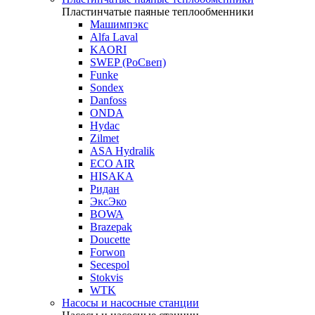
Пластинчатые паяные теплообменники
Машимпэкс
Alfa Laval
KAORI
SWEP (РоСвеп)
Funke
Sondex
Danfoss
ONDA
Hydac
Zilmet
ASA Hydralik
ECO AIR
HISAKA
Ридан
ЭксЭко
BOWA
Brazepak
Doucette
Forwon
Secespol
Stokvis
WTK
Насосы и насосные станции