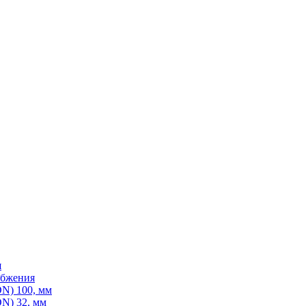
я
абжения
N) 100, мм
N) 32, мм