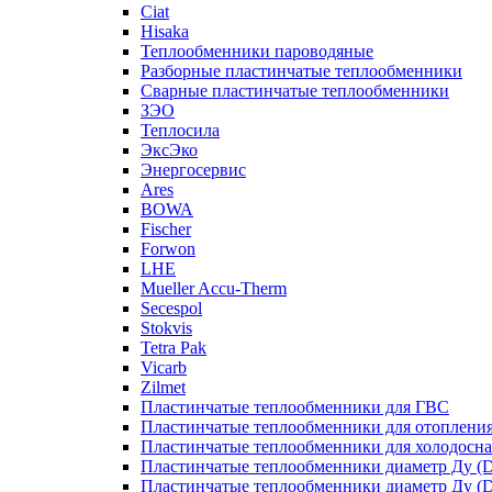
Ciat
Hisaka
Теплообменники пароводяные
Разборные пластинчатые теплообменники
Сварные пластинчатые теплообменники
ЗЭО
Теплосила
ЭксЭко
Энергосервис
Ares
BOWA
Fischer
Forwon
LHE
Mueller Accu-Therm
Secespol
Stokvis
Tetra Pak
Vicarb
Zilmet
Пластинчатые теплообменники для ГВС
Пластинчатые теплообменники для отоплени
Пластинчатые теплообменники для холодосн
Пластинчатые теплообменники диаметр Ду (D
Пластинчатые теплообменники диаметр Ду (D