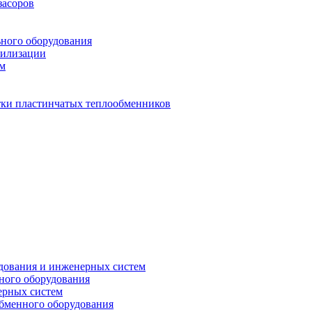
засоров
ьного оборудования
тилизации
ем
стки пластинчатых теплообменников
дования и инженерных систем
ного оборудования
ерных систем
бменного оборудования