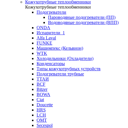
Кожухотрубные теплообменники
Кожухотрубные теплообменники
Подогреватели
Пароводяные подогреватели (ПП)
Водоводяные подогреватели (ВПП)
ONDA
Испарители_1
Alfa Laval
FUNKE
Машимпекс (Кельвион)
WTK
Холодильники (Охладители)
Конденсаторы
Типы кожухотрубных устройств
Подогреватели трубные
ТТАИ
BCF
Bitzer
BOWA
Ciat
Doucette
HRS
LCH
OMT
Secespol