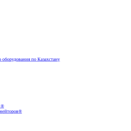
X®
инейторов®