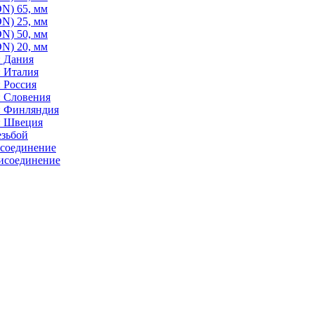
N) 65, мм
N) 25, мм
N) 50, мм
N) 20, мм
: Дания
: Италия
 Россия
: Словения
: Финляндия
: Швеция
езьбой
исоединение
исоединение