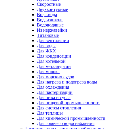
Скоростные
Двухконтурные
Вода-вода
Вода-гликоль
Водоводяные
Из нержавейки
Титановые
Для вентиляции
Для воды
Для ЖКХ
Для конденсации
Для котельной
Для металлургии
Для молока
Для морских судов
Для нагрева и подогрева воды
Для охлаждения
Для пастеризации
Для пива и сусла
Для пищевой промышленности
Для систем отопления
Для теплицы
Для химической промышленности
Для горячего водоснабжения
Пластинчатые паяные теплообменники