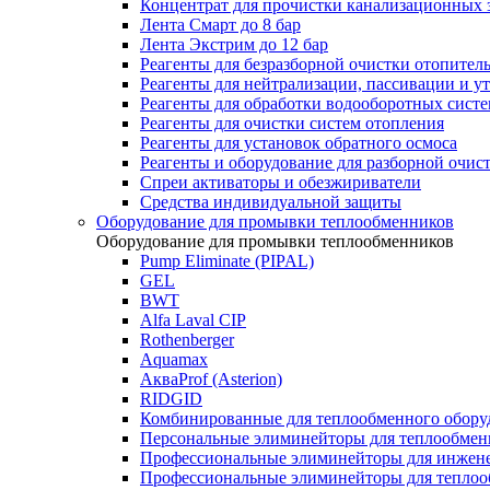
Концентрат для прочистки канализационных 
Лента Смарт до 8 бар
Лента Экстрим до 12 бар
Реагенты для безразборной очистки отопител
Реагенты для нейтрализации, пассивации и у
Реагенты для обработки водооборотных сист
Реагенты для очистки систем отопления
Реагенты для установок обратного осмоса
Реагенты и оборудование для разборной очи
Спреи активаторы и обезжириватели
Средства индивидуальной защиты
Оборудование для промывки теплообменников
Оборудование для промывки теплообменников
Pump Eliminate (PIPAL)
GEL
BWT
Alfa Laval CIP
Rothenberger
Aquamax
АкваProf (Asterion)
RIDGID
Комбинированные для теплообменного обору
Персональные элиминейторы для теплообмен
Профессиональные элиминейторы для инжен
Профессиональные элиминейторы для теплоо