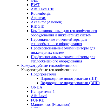
GEL
BWT
Alfa Laval CIP
Rothenberger
Aquamax
АкваProf (Asterion)
RIDGID
Комбинированные для теплообменного
оборудования и инженерных систем
Персональные элиминейторы для
теплообменного оборудования
Профессиональные элиминейторы для
инженерных систем
Профессиональные элиминейторы для
теплообменного оборудования
Кожухотрубные теплообменники
Кожухотрубные теплообменники
Подогреватели
Пароводяные подогреватели (ПП)
Водоводяные подогреватели (ВПП)
ONDA
Испарители_1
Alfa Laval
FUNKE
Машимпекс (Кельвион)