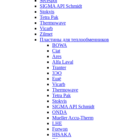
Secespol
SIGMA API Schmidt
Stokvis
Tetra Pak
Thermowave
Vicarb
Zilmet
Пластины для теплообменников
BOWA
Ciat
Ares
Alfa Laval
Tranter
ЗЭО
Ещё
Vicarb
Thermowave
Tetra Pak
Stokvis
SIGMA API Schmidt
ONDA
Mueller Accu-Therm
LHE
Forwon
HISAKA