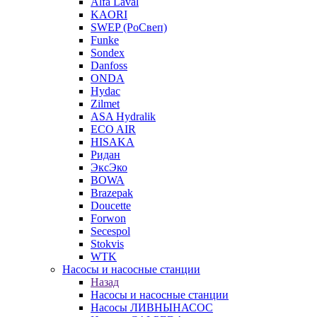
Alfa Laval
KAORI
SWEP (РоСвеп)
Funke
Sondex
Danfoss
ONDA
Hydac
Zilmet
ASA Hydralik
ECO AIR
HISAKA
Ридан
ЭксЭко
BOWA
Brazepak
Doucette
Forwon
Secespol
Stokvis
WTK
Насосы и насосные станции
Назад
Насосы и насосные станции
Насосы ЛИВНЫНАСОС