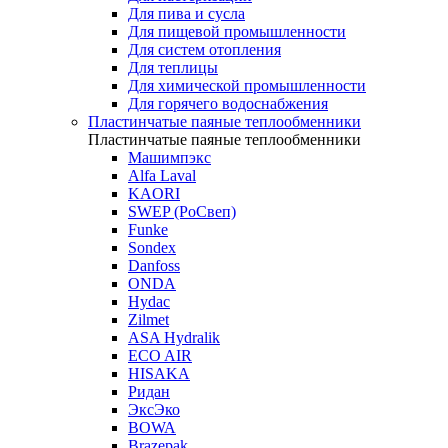
Для пива и сусла
Для пищевой промышленности
Для систем отопления
Для теплицы
Для химической промышленности
Для горячего водоснабжения
Пластинчатые паяные теплообменники
Пластинчатые паяные теплообменники
Машимпэкс
Alfa Laval
KAORI
SWEP (РоСвеп)
Funke
Sondex
Danfoss
ONDA
Hydac
Zilmet
ASA Hydralik
ECO AIR
HISAKA
Ридан
ЭксЭко
BOWA
Brazepak