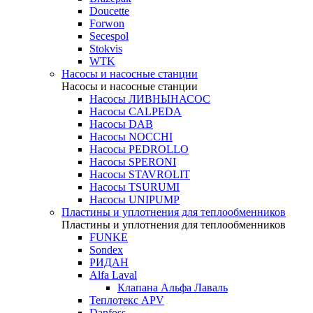
Doucette
Forwon
Secespol
Stokvis
WTK
Насосы и насосные станции
Насосы и насосные станции
Насосы ЛИВНЫНАСОС
Насосы CALPEDA
Насосы DAB
Насосы NOCCHI
Насосы PEDROLLO
Насосы SPERONI
Насосы STAVROLIT
Насосы TSURUMI
Насосы UNIPUMP
Пластины и уплотнения для теплообменников
Пластины и уплотнения для теплообменников
FUNKE
Sondex
РИДАН
Alfa Laval
Клапана Альфа Лаваль
Теплотекс APV
Danfoss