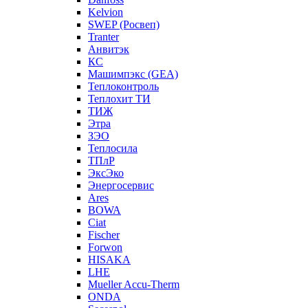
Kelvion
SWEP (Росвеп)
Tranter
Анвитэк
КС
Машимпэкс (GEA)
Теплоконтроль
Теплохит ТИ
ТИЖ
Этра
ЗЭО
Теплосила
ТПлР
ЭксЭко
Энергосервис
Ares
BOWA
Ciat
Fischer
Forwon
HISAKA
LHE
Mueller Accu-Therm
ONDA