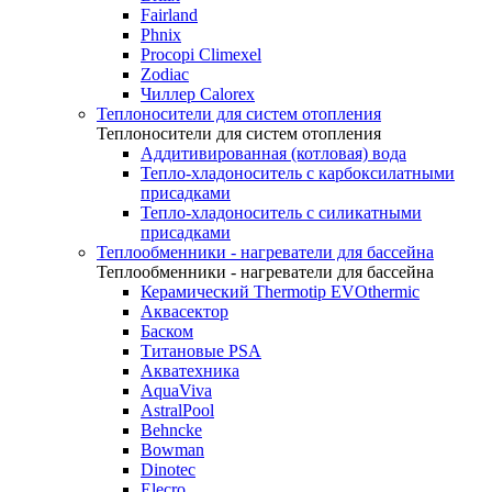
Fairland
Phnix
Procopi Climexel
Zodiac
Чиллер Calorex
Теплоносители для систем отопления
Теплоносители для систем отопления
Аддитивированная (котловая) вода
Тепло-хладоноситель с карбоксилатными
присадками
Тепло-хладоноситель с силикатными
присадками
Теплообменники - нагреватели для бассейна
Теплообменники - нагреватели для бассейна
Керамический Thermotip EVOthermic
Аквасектор
Баском
Титановые PSA
Акватехника
AquaViva
AstralPool
Behncke
Bowman
Dinotec
Elecro