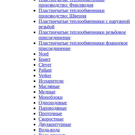
производство: Финляндия
Пластинчатые теплообменники
производство: Швеция
Пластинчатые теплообменники с наружной
резьбой
Пластинчатые теплообменники резьбовое
присоединение
Пластинчатые теплообменники фланцевое
присоединение
Nord
Брант
Clever
Pallant
Verker
Испарители
Масляные
Медные
Моноблоки
Одноходовые
Пароводяные
Проточные
Скоростные
Двухконтурные
Вода-вода