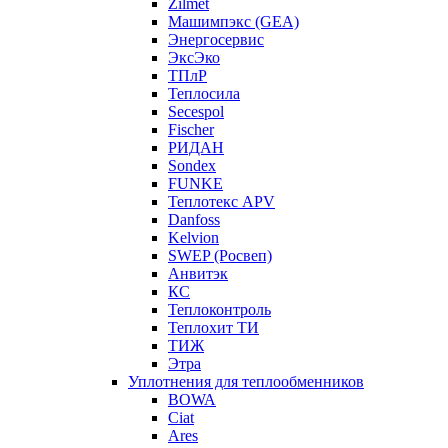
Zilmet
Машимпэкс (GEA)
Энергосервис
ЭксЭко
ТПлР
Теплосила
Secespol
Fischer
РИДАН
Sondex
FUNKE
Теплотекс APV
Danfoss
Kelvion
SWEP (Росвеп)
Анвитэк
КС
Теплоконтроль
Теплохит ТИ
ТИЖ
Этра
Уплотнения для теплообменников
BOWA
Ciat
Ares