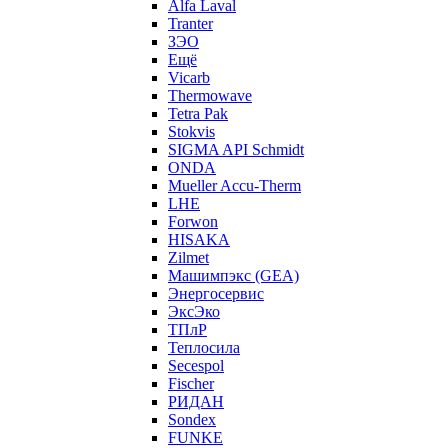
Alfa Laval
Tranter
ЗЭО
Ещё
Vicarb
Thermowave
Tetra Pak
Stokvis
SIGMA API Schmidt
ONDA
Mueller Accu-Therm
LHE
Forwon
HISAKA
Zilmet
Машимпэкс (GEA)
Энергосервис
ЭксЭко
ТПлР
Теплосила
Secespol
Fischer
РИДАН
Sondex
FUNKE