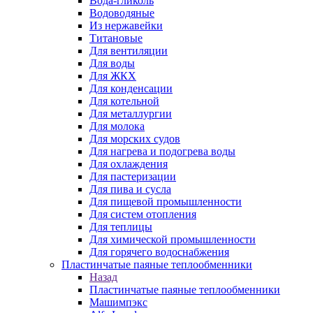
Вода-гликоль
Водоводяные
Из нержавейки
Титановые
Для вентиляции
Для воды
Для ЖКХ
Для конденсации
Для котельной
Для металлургии
Для молока
Для морских судов
Для нагрева и подогрева воды
Для охлаждения
Для пастеризации
Для пива и сусла
Для пищевой промышленности
Для систем отопления
Для теплицы
Для химической промышленности
Для горячего водоснабжения
Пластинчатые паяные теплообменники
Назад
Пластинчатые паяные теплообменники
Машимпэкс