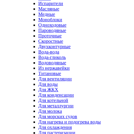
Испарители
Масляные
Медные
Моноблоки
Одноходовые
Пароводяные
Проточные
Скоростные
Двухконтурные
Вода-вода
Вода-гликоль
Водоводяные
Из нержавейки
Титановые
Для вентиляции
Для воды
Для ЖКХ
Для конденсации
Для котельной
Для металлургии
Для молока
Для морских судов
Для нагрева и подогрева воды
Для охлаждения
Для пастеризации