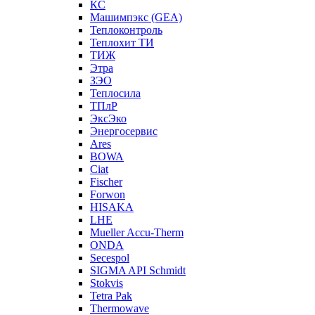
КС
Машимпэкс (GEA)
Теплоконтроль
Теплохит ТИ
ТИЖ
Этра
ЗЭО
Теплосила
ТПлР
ЭксЭко
Энергосервис
Ares
BOWA
Ciat
Fischer
Forwon
HISAKA
LHE
Mueller Accu-Therm
ONDA
Secespol
SIGMA API Schmidt
Stokvis
Tetra Pak
Thermowave