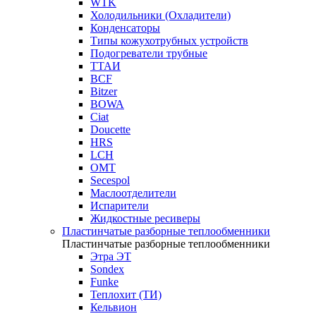
WTK
Холодильники (Охладители)
Конденсаторы
Типы кожухотрубных устройств
Подогреватели трубные
ТТАИ
BCF
Bitzer
BOWA
Ciat
Doucette
HRS
LCH
OMT
Secespol
Маслоотделители
Испарители
Жидкостные ресиверы
Пластинчатые разборные теплообменники
Пластинчатые разборные теплообменники
Этра ЭТ
Sondex
Funke
Теплохит (ТИ)
Кельвион