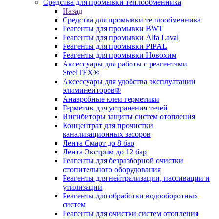
Средства для промывки теплообменника
Назад
Средства для промывки теплообменника
Реагенты для промывки BWT
Реагенты для промывки Alfa Laval
Реагенты для промывки PIPAL
Реагенты для промывки Новохим
Аксессуары для работы с реагентами
SteelTEX®
Аксессуары для удобства эксплуатации
элиминейторов®
Анаэробные клеи герметики
Герметик для устранения течей
Ингибиторы защиты систем отопления
Концентрат для прочистки
канализационных засоров
Лента Смарт до 8 бар
Лента Экстрим до 12 бар
Реагенты для безразборной очистки
отопительного оборудования
Реагенты для нейтрализации, пассивации и
утилизации
Реагенты для обработки водооборотных
систем
Реагенты для очистки систем отопления