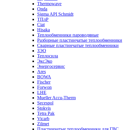
Thermowave
Onda
Sigma API Schmidt
ТПлР
Ciat
Hisaka
Теплообменники пароводяные
Разборные пластинчатые теплообменники
Сварные пластинчатые теплообменники
ЗЭО
Теплосила
ЭксЭко
Энергосервис
Ares
BOWA
Fischer
Forwon
LHE
Mueller Accu-Therm
Secespol
Stokvis
Tetra Pak
Vicarb
Zilmet
Пластинчатые теплообменники для ГВС