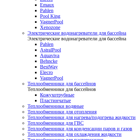
Emaux
Pahlen
Pool King
VagnerPool
Xenozone
Электрические водонагреватели для бассейна
Электрические водонагреватели для бассейна
Pahlen
AstralPool
Aquaviva
Behncke
BestWay
Elecro
VagnerPool
Теплообменники для бассейнов
Теплообменники для бассейнов
Кожухотрубные
Пластинчатые
Теплообменники водяные
Теплообменники для отопления
Теплообменники для нагрева/подогрева жидкости
Теплообменники для ГВС
Теплообменники для конденсации паров и газов
Теплообменники для охлаждения жидкости
Теплообменники для пастеризации