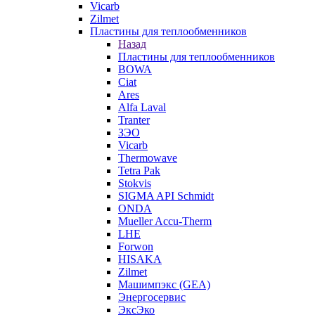
Vicarb
Zilmet
Пластины для теплообменников
Назад
Пластины для теплообменников
BOWA
Ciat
Ares
Alfa Laval
Tranter
ЗЭО
Vicarb
Thermowave
Tetra Pak
Stokvis
SIGMA API Schmidt
ONDA
Mueller Accu-Therm
LHE
Forwon
HISAKA
Zilmet
Машимпэкс (GEA)
Энергосервис
ЭксЭко