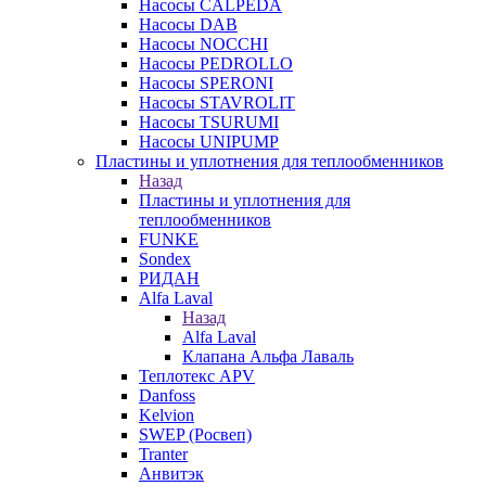
Насосы CALPEDA
Насосы DAB
Насосы NOCCHI
Насосы PEDROLLO
Насосы SPERONI
Насосы STAVROLIT
Насосы TSURUMI
Насосы UNIPUMP
Пластины и уплотнения для теплообменников
Назад
Пластины и уплотнения для
теплообменников
FUNKE
Sondex
РИДАН
Alfa Laval
Назад
Alfa Laval
Клапана Альфа Лаваль
Теплотекс APV
Danfoss
Kelvion
SWEP (Росвеп)
Tranter
Анвитэк