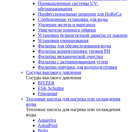
Промышленные системы UV-
обеззараживания
Профессиональные решения для HoReCa
Сорбционные установки для воды
Удаление железа и марганца
Умягчители ионного обмена
Установки безреагентной защиты от накипи
Установки озонирования
Фильтры для обезжелезивания воды
Фильтры корректировки уровня PH
Фильтры механической очистки
Фильтры с активированным углем
Фильтры-ловушки для водоподготовки
Сосуды высокого давления
Сосуды высокого давления
BITZER
ESK Schultze
Frigopoint
Тепловые насосы для нагрева или охлаждения
воды
Тепловые насосы для нагрева или охлаждения
воды
Aquaviva
AstralPool
Brilix