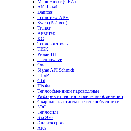
Машимпэкс (GEA)
Alfa Laval
Danfoss
Теплотекс APV
Swep (РоСвеп)
Tranter
Анвитэк
КС
Теплоконтроль
ТИЖ
Ридан НН
Thermowave
Onda
Sigma API Schmidt
ТПлР
Ciat
Hisaka
Теплообменники пароводяные
Разборные пластинчатые теплообменники
Сварные пластинчатые теплообменники
ЗЭО
Теплосила
ЭксЭко
Энергосервис
Ares