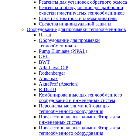
Реагенты для установок обратного осмоса
Реагенты и оборудование для разборной
очистки пластинчатых теплообменников
Спреи активаторы и обезжириватели
Средства индивидуальной защиты
Оборудование для промывки теплообменников
Назад
Оборудование для промывки
теплообменников
Pump Eliminate (PIPAL)
GEL
BWT
Alfa Laval CIP
Rothenberger
Aquamax
АкваProf (Asterion)
RIDGID
Комбинированные для теплообменного
оборудования и инженерных систем
Персональные элиминейторы для
теплообменного оборудования
Профессиональные элиминейторы для
инженерных систем
Профессиональные элиминейторы для
теплообменного оборудования