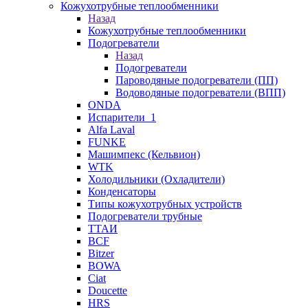
Кожухотрубные теплообменники
Назад
Кожухотрубные теплообменники
Подогреватели
Назад
Подогреватели
Пароводяные подогреватели (ПП)
Водоводяные подогреватели (ВПП)
ONDA
Испарители_1
Alfa Laval
FUNKE
Машимпекс (Кельвион)
WTK
Холодильники (Охладители)
Конденсаторы
Типы кожухотрубных устройств
Подогреватели трубные
ТТАИ
BCF
Bitzer
BOWA
Ciat
Doucette
HRS