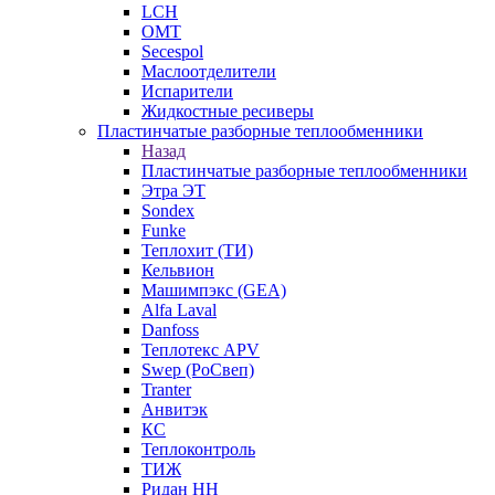
LCH
OMT
Secespol
Маслоотделители
Испарители
Жидкостные ресиверы
Пластинчатые разборные теплообменники
Назад
Пластинчатые разборные теплообменники
Этра ЭТ
Sondex
Funke
Теплохит (ТИ)
Кельвион
Машимпэкс (GEA)
Alfa Laval
Danfoss
Теплотекс APV
Swep (РоСвеп)
Tranter
Анвитэк
КС
Теплоконтроль
ТИЖ
Ридан НН