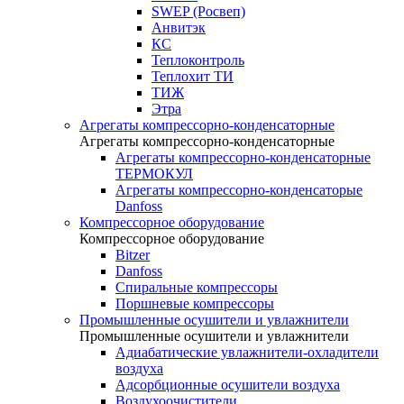
SWEP (Росвеп)
Анвитэк
КС
Теплоконтроль
Теплохит ТИ
ТИЖ
Этра
Агрегаты компрессорно-конденсаторные
Агрегаты компрессорно-конденсаторные
Агрегаты компрессорно-конденсаторные
ТЕРМОКУЛ
Агрегаты компрессорно-конденсаторые
Danfoss
Компрессорное оборудование
Компрессорное оборудование
Bitzer
Danfoss
Спиральные компрессоры
Поршневые компрессоры
Промышленные осушители и увлажнители
Промышленные осушители и увлажнители
Адиабатические увлажнители-охладители
воздуха
Адсорбционные осушители воздуха
Воздухоочистители