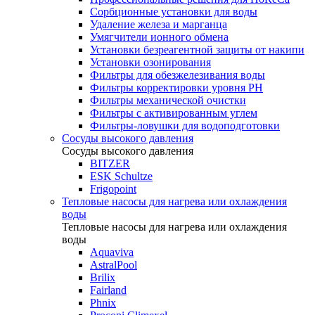
Сорбционные установки для воды
Удаление железа и марганца
Умягчители ионного обмена
Установки безреагентной защиты от накипи
Установки озонирования
Фильтры для обезжелезивания воды
Фильтры корректировки уровня PH
Фильтры механической очистки
Фильтры с активированным углем
Фильтры-ловушки для водоподготовки
Сосуды высокого давления
Сосуды высокого давления
BITZER
ESK Schultze
Frigopoint
Тепловые насосы для нагрева или охлаждения
воды
Тепловые насосы для нагрева или охлаждения
воды
Aquaviva
AstralPool
Brilix
Fairland
Phnix