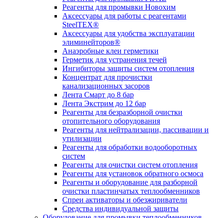
Реагенты для промывки Новохим
Аксессуары для работы с реагентами
SteelTEX®
Аксессуары для удобства эксплуатации
элиминейторов®
Анаэробные клеи герметики
Герметик для устранения течей
Ингибиторы защиты систем отопления
Концентрат для прочистки
канализационных засоров
Лента Смарт до 8 бар
Лента Экстрим до 12 бар
Реагенты для безразборной очистки
отопительного оборудования
Реагенты для нейтрализации, пассивации и
утилизации
Реагенты для обработки водооборотных
систем
Реагенты для очистки систем отопления
Реагенты для установок обратного осмоса
Реагенты и оборудование для разборной
очистки пластинчатых теплообменников
Спреи активаторы и обезжириватели
Средства индивидуальной защиты
Оборудование для промывки теплообменников