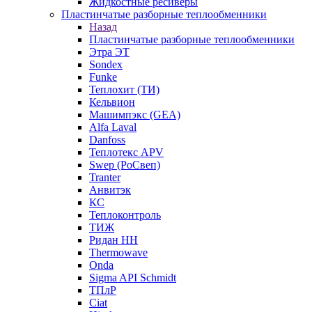
Жидкостные ресиверы
Пластинчатые разборные теплообменники
Назад
Пластинчатые разборные теплообменники
Этра ЭТ
Sondex
Funke
Теплохит (ТИ)
Кельвион
Машимпэкс (GEA)
Alfa Laval
Danfoss
Теплотекс APV
Swep (РоСвеп)
Tranter
Анвитэк
КС
Теплоконтроль
ТИЖ
Ридан НН
Thermowave
Onda
Sigma API Schmidt
ТПлР
Ciat