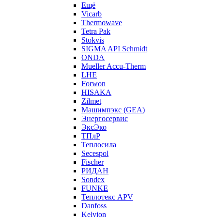
Ещё
Vicarb
Thermowave
Tetra Pak
Stokvis
SIGMA API Schmidt
ONDA
Mueller Accu-Therm
LHE
Forwon
HISAKA
Zilmet
Машимпэкс (GEA)
Энергосервис
ЭксЭко
ТПлР
Теплосила
Secespol
Fischer
РИДАН
Sondex
FUNKE
Теплотекс APV
Danfoss
Kelvion