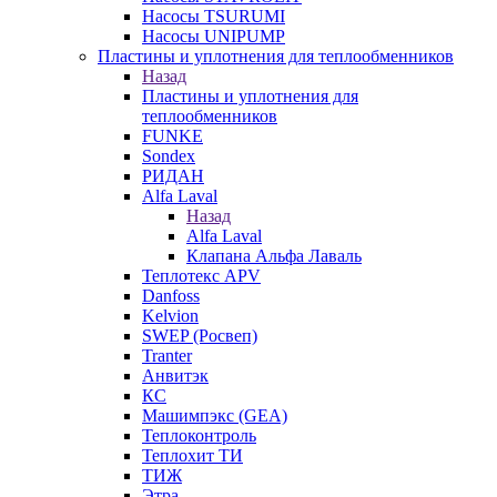
Насосы TSURUMI
Насосы UNIPUMP
Пластины и уплотнения для теплообменников
Назад
Пластины и уплотнения для
теплообменников
FUNKE
Sondex
РИДАН
Alfa Laval
Назад
Alfa Laval
Клапана Альфа Лаваль
Теплотекс APV
Danfoss
Kelvion
SWEP (Росвеп)
Tranter
Анвитэк
КС
Машимпэкс (GEA)
Теплоконтроль
Теплохит ТИ
ТИЖ
Этра