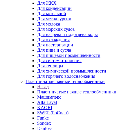
Для ЖКХ
Для конденсации
Для котельной
Для металлургии
Для молока
Для морских судов
Для нагрева и подогрева воды
Для охлаждения
Для пастеризации
Для пива и сусла
Для пищевой промышленности
Для систем отопления
Для теплицы
Для химической промышленности
Для горячего водоснабжения
Пластинчатые паяные теплообменники
Назад
Пластинчатые паяные теплообменники
Машимпэкс
Alfa Laval
KAORI
SWEP (РоСвеп)
Funke
Sondex
Danfoss