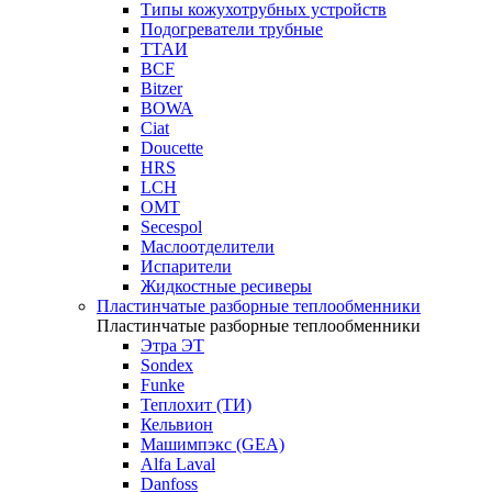
Типы кожухотрубных устройств
Подогреватели трубные
ТТАИ
BCF
Bitzer
BOWA
Ciat
Doucette
HRS
LCH
OMT
Secespol
Маслоотделители
Испарители
Жидкостные ресиверы
Пластинчатые разборные теплообменники
Пластинчатые разборные теплообменники
Этра ЭТ
Sondex
Funke
Теплохит (ТИ)
Кельвион
Машимпэкс (GEA)
Alfa Laval
Danfoss