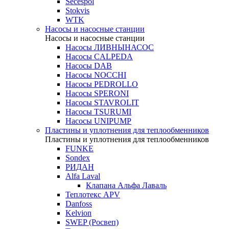
Secespol
Stokvis
WTK
Насосы и насосные станции
Насосы и насосные станции
Насосы ЛИВНЫНАСОС
Насосы CALPEDA
Насосы DAB
Насосы NOCCHI
Насосы PEDROLLO
Насосы SPERONI
Насосы STAVROLIT
Насосы TSURUMI
Насосы UNIPUMP
Пластины и уплотнения для теплообменников
Пластины и уплотнения для теплообменников
FUNKE
Sondex
РИДАН
Alfa Laval
Клапана Альфа Лаваль
Теплотекс APV
Danfoss
Kelvion
SWEP (Росвеп)