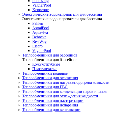
Pool King
VagnerPool
Xenozone
Электрические водонагреватели для бассейна
Электрические водонагреватели для бассейна
Pahlen
AstralPool
Aquaviva
Behncke
BestWay
Elecro
VagnerPool
Теплообменники для бассейнов
Теплообменники для бассейнов
Кожухотрубные
Пластинчатые
Теплообменники водяные
Теплообменники для отопления
Теплообменники для нагрева/подогрева жидкости
Теплообменники для ГВС
Теплообменники для конденсации паров и газов
Теплообменники для охлаждения жидкости
Теплообменники для пастеризации
Теплообменники для испарения
Теплообменники для вентиляции