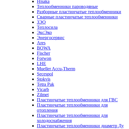
Hisaka
Теплообменники пароводяные
Разборные пластинчатые теплообменники
Сварные пластинчатые теплообменники
ЗЭО
Теплосила
ЭксЭко
Энергосервис
Ares
BOWA
Fischer
Forwon
LHE
Mueller Accu-Therm
Secespol
Stokvis
Tetra Pak
Vicarb
Zilmet
Пластинчатые теплообменники для ГВС
Пластинчатые теплообменники для
отопления
Пластинчатые теплообменники для
холодоснабжения
Пластинчатые теплообменники диаметр Ду