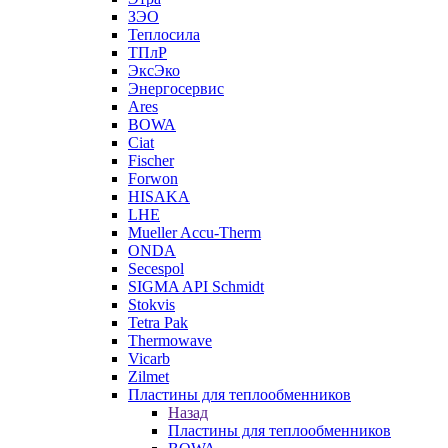
ЗЭО
Теплосила
ТПлР
ЭксЭко
Энергосервис
Ares
BOWA
Ciat
Fischer
Forwon
HISAKA
LHE
Mueller Accu-Therm
ONDA
Secespol
SIGMA API Schmidt
Stokvis
Tetra Pak
Thermowave
Vicarb
Zilmet
Пластины для теплообменников
Назад
Пластины для теплообменников