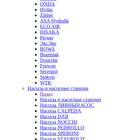
ONDA
Hydac
Zilmet
ASA Hydralik
ECO AIR
HISAKA
Ридан
ЭксЭко
BOWA
Brazepak
Doucette
Forwon
Secespol
Stokvis
WTK
Насосы и насосные станции
Назад
Насосы и насосные станции
Насосы ЛИВНЫНАСОС
Насосы CALPEDA
Насосы DAB
Насосы NOCCHI
Насосы PEDROLLO
Насосы SPERONI
Насосы STAVROLIT