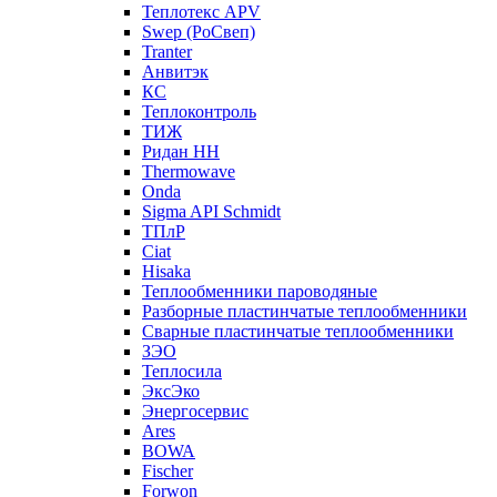
Теплотекс APV
Swep (РоСвеп)
Tranter
Анвитэк
КС
Теплоконтроль
ТИЖ
Ридан НН
Thermowave
Onda
Sigma API Schmidt
ТПлР
Ciat
Hisaka
Теплообменники пароводяные
Разборные пластинчатые теплообменники
Сварные пластинчатые теплообменники
ЗЭО
Теплосила
ЭксЭко
Энергосервис
Ares
BOWA
Fischer
Forwon