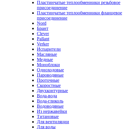
Пластинчатые теплообменники резьбовое
присоединение
Пластинчатые теплообменники фланцевое
присоединение
Nord
Брант
Clever
Pallant
Verker
Испарители
Масляные
Медные
Моноблоки
Одноходовые
Пароводяные
Проточные
Скоростные
Двухконтурные
Вода-вода
Вода-гликоль
Водоводяные
Из нержавейки
Титановые
Для вентиляции
Для воды