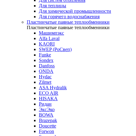
Для систем отопления
Для теплицы
Для химической промышленности
Для горячего водоснабжения
Пластинчатые паяные теплообменники
Пластинчатые паяные теплообменники
Машимпэкс
Alfa Laval
KAORI
SWEP (РоСвеп)
Funke
Sondex
Danfoss
ONDA
Hydac
Zilmet
ASA Hydralik
ECO AIR
HISAKA
Ридан
ЭксЭко
BOWA
Brazepak
Doucette
Forwon