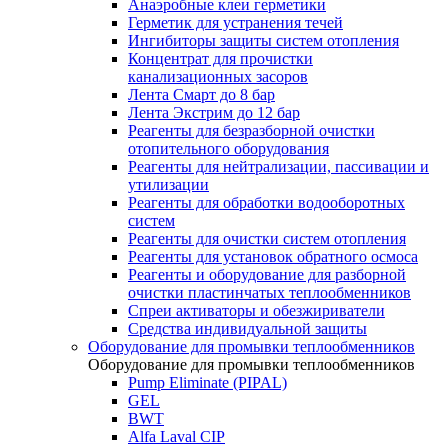
Анаэробные клеи герметики
Герметик для устранения течей
Ингибиторы защиты систем отопления
Концентрат для прочистки
канализационных засоров
Лента Смарт до 8 бар
Лента Экстрим до 12 бар
Реагенты для безразборной очистки
отопительного оборудования
Реагенты для нейтрализации, пассивации и
утилизации
Реагенты для обработки водооборотных
систем
Реагенты для очистки систем отопления
Реагенты для установок обратного осмоса
Реагенты и оборудование для разборной
очистки пластинчатых теплообменников
Спреи активаторы и обезжириватели
Средства индивидуальной защиты
Оборудование для промывки теплообменников
Оборудование для промывки теплообменников
Pump Eliminate (PIPAL)
GEL
BWT
Alfa Laval CIP