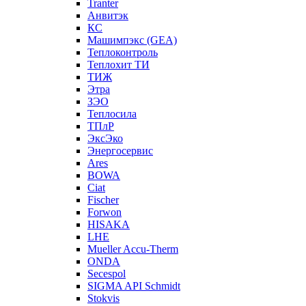
Tranter
Анвитэк
КС
Машимпэкс (GEA)
Теплоконтроль
Теплохит ТИ
ТИЖ
Этра
ЗЭО
Теплосила
ТПлР
ЭксЭко
Энергосервис
Ares
BOWA
Ciat
Fischer
Forwon
HISAKA
LHE
Mueller Accu-Therm
ONDA
Secespol
SIGMA API Schmidt
Stokvis