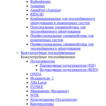
Rothenberger
Aquamax
АкваProf (Asterion)
RIDGID
Комбинированные для теплообменного
оборудования и инженерных систем
Персональные элиминейторы для
теплообменного оборудования
Профессиональные элиминейторы для
инженерных систем
Профессиональные элиминейторы для
теплообменного оборудования
Кожухотрубные теплообменники
Кожухотрубные теплообменники
Подогреватели
Пароводяные подогреватели (ПП)
Водоводяные подогреватели (ВПП)
ONDA
Испарители_1
Alfa Laval
FUNKE
Машимпекс (Кельвион)
WTK
Холодильники (Охладители)
Конденсаторы