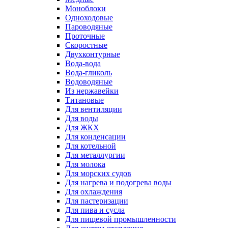
Моноблоки
Одноходовые
Пароводяные
Проточные
Скоростные
Двухконтурные
Вода-вода
Вода-гликоль
Водоводяные
Из нержавейки
Титановые
Для вентиляции
Для воды
Для ЖКХ
Для конденсации
Для котельной
Для металлургии
Для молока
Для морских судов
Для нагрева и подогрева воды
Для охлаждения
Для пастеризации
Для пива и сусла
Для пищевой промышленности