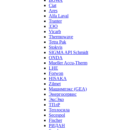
BOWA
Ciat
Ares
Alfa Laval
Tranter
ЗЭО
Vicarb
Thermowave
Tetra Pak
Stokvis
SIGMA API Schmidt
ONDA
Mueller Accu-Therm
LHE
Forwon
HISAKA
Zilmet
Машимпэкс (GEA)
Энергосервис
ЭксЭко
ТПлР
Теплосила
Secespol
Fischer
РИДАН