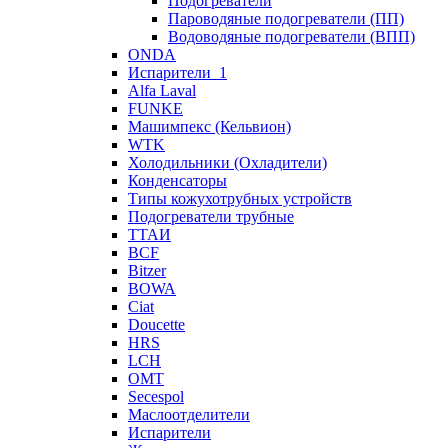
Подогреватели
Пароводяные подогреватели (ПП)
Водоводяные подогреватели (ВПП)
ONDA
Испарители_1
Alfa Laval
FUNKE
Машимпекс (Кельвион)
WTK
Холодильники (Охладители)
Конденсаторы
Типы кожухотрубных устройств
Подогреватели трубные
ТТАИ
BCF
Bitzer
BOWA
Ciat
Doucette
HRS
LCH
OMT
Secespol
Маслоотделители
Испарители