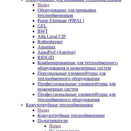
Назад
Оборудование для промывки
теплообменников
Pump Eliminate (PIPAL)
GEL
BWT
Alfa Laval CIP
Rothenberger
Aquamax
АкваProf (Asterion)
RIDGID
Комбинированные для теплообменного
оборудования и инженерных систем
Персональные элиминейторы для
теплообменного оборудования
Профессиональные элиминейторы для
инженерных систем
Профессиональные элиминейторы для
теплообменного оборудования
Кожухотрубные теплообменники
Назад
Кожухотрубные теплообменники
Подогреватели
Назад