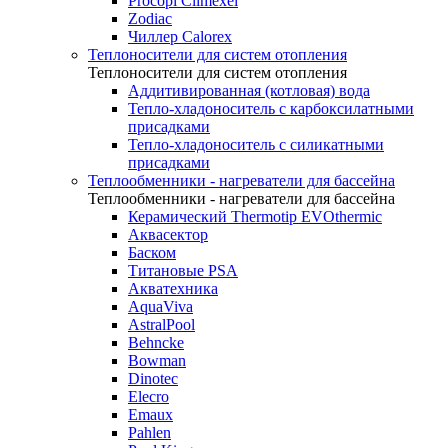
Procopi Climexel
Zodiac
Чиллер Calorex
Теплоносители для систем отопления
Теплоносители для систем отопления
Аддитивированная (котловая) вода
Тепло-хладоноситель с карбоксилатными
присадками
Тепло-хладоноситель с силикатными
присадками
Теплообменники - нагреватели для бассейна
Теплообменники - нагреватели для бассейна
Керамический Thermotip EVOthermic
Аквасектор
Баском
Титановые PSA
Акватехника
AquaViva
AstralPool
Behncke
Bowman
Dinotec
Elecro
Emaux
Pahlen