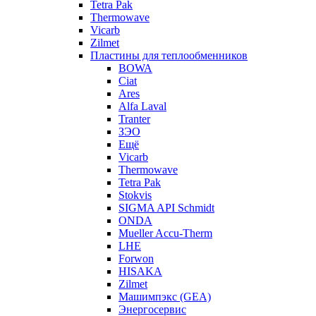
Tetra Pak
Thermowave
Vicarb
Zilmet
Пластины для теплообменников
BOWA
Ciat
Ares
Alfa Laval
Tranter
ЗЭО
Ещё
Vicarb
Thermowave
Tetra Pak
Stokvis
SIGMA API Schmidt
ONDA
Mueller Accu-Therm
LHE
Forwon
HISAKA
Zilmet
Машимпэкс (GEA)
Энергосервис