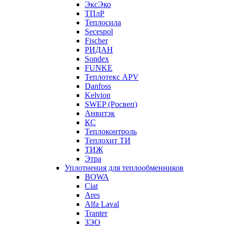
ЭксЭко
ТПлР
Теплосила
Secespol
Fischer
РИДАН
Sondex
FUNKE
Теплотекс APV
Danfoss
Kelvion
SWEP (Росвеп)
Анвитэк
КС
Теплоконтроль
Теплохит ТИ
ТИЖ
Этра
Уплотнения для теплообменников
BOWA
Ciat
Ares
Alfa Laval
Tranter
ЗЭО