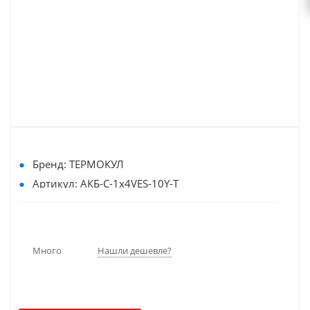
Бренд: ТЕРМОКУЛ
Артикул: АКБ-С-1х4VES-10Y-Т
Хладагент: HFC
Режим работы: Среднетемпературный
Количество компрессоров: 1-компрессорный
Много
Нашли дешевле?
Индикатор влажности: да / нет
Тип агрегата:: Компрессорные агрегаты
Наличие конденсатора: С конденсатором