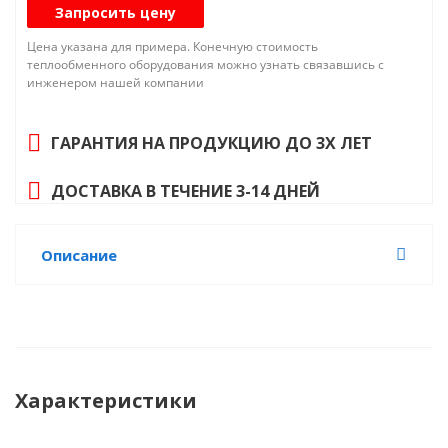
Q₀, кВт: 33,3
Запросить цену
Исполнение: Торговое / Коммерческое
Цена указана для примера. Конечную стоимость
теплообменного оборудования можно узнать связавшись с
Холодопроизводительность. Диапазон
инженером нашей компании
температур кипения хладагента: от -20 до -10
°СR404A: 33,3 кВт
ГАРАНТИЯ НА ПРОДУКЦИЮ ДО 3Х ЛЕТ
Хладагент: R404A
Габариты: 1710x1000x1200 мм
ДОСТАВКА В ТЕЧЕНИЕ 3-14 ДНЕЙ
Масса: 295 кг
Заправка маслом: 2,6 дм³
Описание
Объем ресивера: 25 дм³
Присоед. размер. Всасывание: 28 мм
Присоед. размер. Жидкость: 18 мм
Присоед. размер. Нагнетание: 22 мм
Макс. раб. ток: 19,9 А
Характеристики
Температурный режим : Среднетемпературный