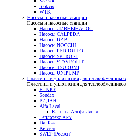
Secespol
Stokvis
WTK
Насосы и насосные станции
Насосы и насосные станции
Насосы ЛИВНЫНАСОС
Насосы CALPEDA
Насосы DAB
Насосы NOCCHI
Насосы PEDROLLO
Насосы SPERONI
Насосы STAVROLIT
Насосы TSURUMI
Насосы UNIPUMP
Пластины и уплотнения для теплообменников
Пластины и уплотнения для теплообменников
FUNKE
Sondex
РИДАН
Alfa Laval
Клапана Альфа Лаваль
Теплотекс APV
Danfoss
Kelvion
SWEP (Росвеп)