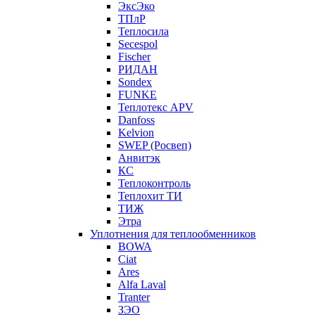
ЭксЭко
ТПлР
Теплосила
Secespol
Fischer
РИДАН
Sondex
FUNKE
Теплотекс APV
Danfoss
Kelvion
SWEP (Росвеп)
Анвитэк
КС
Теплоконтроль
Теплохит ТИ
ТИЖ
Этра
Уплотнения для теплообменников
BOWA
Ciat
Ares
Alfa Laval
Tranter
ЗЭО