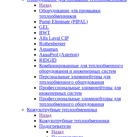
Назад
Оборудование для промывки
теплообменников
Pump Eliminate (PIPAL)
GEL
BWT
Alfa Laval CIP
Rothenberger
Aquamax
АкваProf (Asterion)
RIDGID
Комбинированные для теплообменного
оборудования и инженерных систем
Персональные элиминейторы для
теплообменного оборудования
Профессиональные элиминейторы для
инженерных систем
Профессиональные элиминейторы для
теплообменного оборудования
Кожухотрубные теплообменники
Назад
Кожухотрубные теплообменники
Подогреватели
Назад