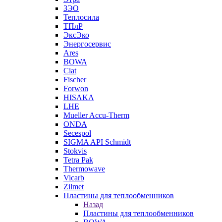
ЗЭО
Теплосила
ТПлР
ЭксЭко
Энергосервис
Ares
BOWA
Ciat
Fischer
Forwon
HISAKA
LHE
Mueller Accu-Therm
ONDA
Secespol
SIGMA API Schmidt
Stokvis
Tetra Pak
Thermowave
Vicarb
Zilmet
Пластины для теплообменников
Назад
Пластины для теплообменников