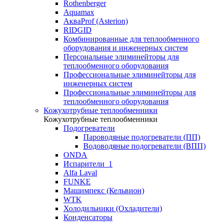
Rothenberger
Aquamax
АкваProf (Asterion)
RIDGID
Комбинированные для теплообменного
оборудования и инженерных систем
Персональные элиминейторы для
теплообменного оборудования
Профессиональные элиминейторы для
инженерных систем
Профессиональные элиминейторы для
теплообменного оборудования
Кожухотрубные теплообменники
Кожухотрубные теплообменники
Подогреватели
Пароводяные подогреватели (ПП)
Водоводяные подогреватели (ВПП)
ONDA
Испарители_1
Alfa Laval
FUNKE
Машимпекс (Кельвион)
WTK
Холодильники (Охладители)
Конденсаторы