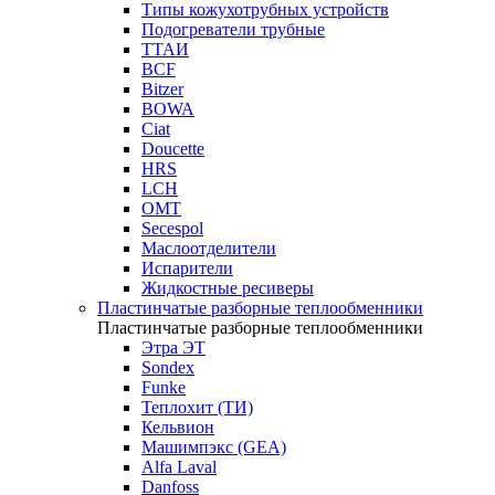
Типы кожухотрубных устройств
Подогреватели трубные
ТТАИ
BCF
Bitzer
BOWA
Ciat
Doucette
HRS
LCH
OMT
Secespol
Маслоотделители
Испарители
Жидкостные ресиверы
Пластинчатые разборные теплообменники
Пластинчатые разборные теплообменники
Этра ЭТ
Sondex
Funke
Теплохит (ТИ)
Кельвион
Машимпэкс (GEA)
Alfa Laval
Danfoss