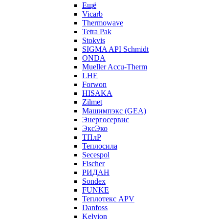
Ещё
Vicarb
Thermowave
Tetra Pak
Stokvis
SIGMA API Schmidt
ONDA
Mueller Accu-Therm
LHE
Forwon
HISAKA
Zilmet
Машимпэкс (GEA)
Энергосервис
ЭксЭко
ТПлР
Теплосила
Secespol
Fischer
РИДАН
Sondex
FUNKE
Теплотекс APV
Danfoss
Kelvion