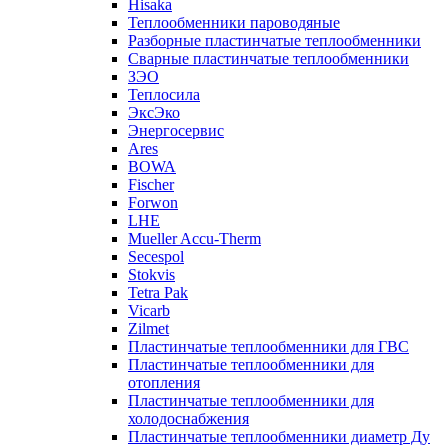
Hisaka
Теплообменники пароводяные
Разборные пластинчатые теплообменники
Сварные пластинчатые теплообменники
ЗЭО
Теплосила
ЭксЭко
Энергосервис
Ares
BOWA
Fischer
Forwon
LHE
Mueller Accu-Therm
Secespol
Stokvis
Tetra Pak
Vicarb
Zilmet
Пластинчатые теплообменники для ГВС
Пластинчатые теплообменники для
отопления
Пластинчатые теплообменники для
холодоснабжения
Пластинчатые теплообменники диаметр Ду