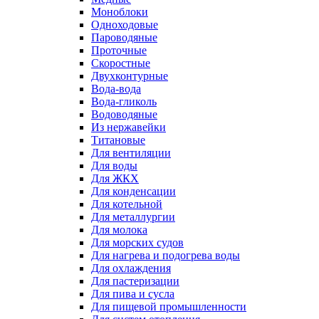
Моноблоки
Одноходовые
Пароводяные
Проточные
Скоростные
Двухконтурные
Вода-вода
Вода-гликоль
Водоводяные
Из нержавейки
Титановые
Для вентиляции
Для воды
Для ЖКХ
Для конденсации
Для котельной
Для металлургии
Для молока
Для морских судов
Для нагрева и подогрева воды
Для охлаждения
Для пастеризации
Для пива и сусла
Для пищевой промышленности