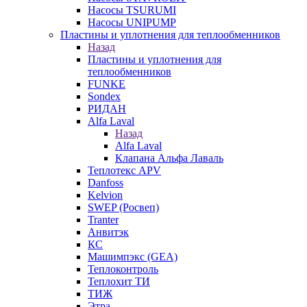
Насосы TSURUMI
Насосы UNIPUMP
Пластины и уплотнения для теплообменников
Назад
Пластины и уплотнения для
теплообменников
FUNKE
Sondex
РИДАН
Alfa Laval
Назад
Alfa Laval
Клапана Альфа Лаваль
Теплотекс APV
Danfoss
Kelvion
SWEP (Росвеп)
Tranter
Анвитэк
КС
Машимпэкс (GEA)
Теплоконтроль
Теплохит ТИ
ТИЖ
Этра