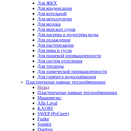
Для ЖКХ
Для конденсации
Для котельной
Для металлургии
Для молока
Для морских судов
Для нагрева и подогрева воды
Для охлаждения
Для пастеризации
Для пива и сусла
Для пищевой промышленности
Для систем отопления
Для теплицы
Для химической промышленности
Для горячего водоснабжения
Пластинчатые паяные теплообменники
Назад
Пластинчатые паяные теплообменники
Машимпэкс
Alfa Laval
KAORI
SWEP (РоСвеп)
Funke
Sondex
Danfoss