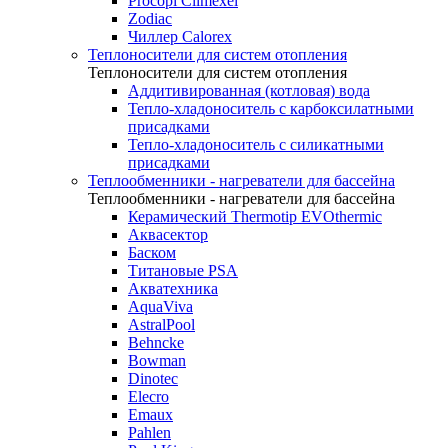
Procopi Climexel
Zodiac
Чиллер Calorex
Теплоносители для систем отопления
Теплоносители для систем отопления
Аддитивированная (котловая) вода
Тепло-хладоноситель с карбоксилатными
присадками
Тепло-хладоноситель с силикатными
присадками
Теплообменники - нагреватели для бассейна
Теплообменники - нагреватели для бассейна
Керамический Thermotip EVOthermic
Аквасектор
Баском
Титановые PSA
Акватехника
AquaViva
AstralPool
Behncke
Bowman
Dinotec
Elecro
Emaux
Pahlen