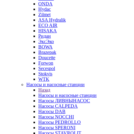
ONDA
Hydac
Zilmet
ASA Hydralik
ECO AIR
HISAKA
Ридан
ЭксЭко
BOWA
Brazepak
Doucette
Forwon
Secespol
Stokvis
WTK
Насосы и насосные станции
Назад
Насосы и насосные станции
Насосы ЛИВНЫНАСОС
Насосы CALPEDA
Насосы DAB
Насосы NOCCHI
Насосы PEDROLLO
Насосы SPERONI
Насосы STAVROLIT