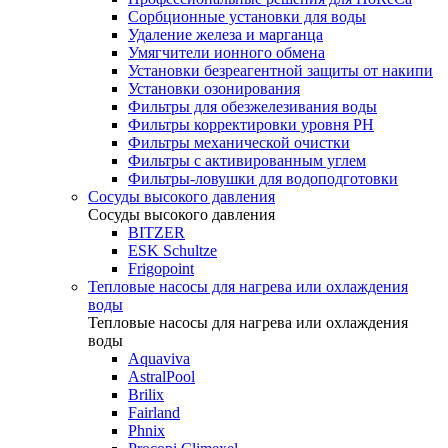
Сорбционные установки для воды
Удаление железа и марганца
Умягчители ионного обмена
Установки безреагентной защиты от накипи
Установки озонирования
Фильтры для обезжелезивания воды
Фильтры корректировки уровня PH
Фильтры механической очистки
Фильтры с активированным углем
Фильтры-ловушки для водоподготовки
Сосуды высокого давления
Сосуды высокого давления
BITZER
ESK Schultze
Frigopoint
Тепловые насосы для нагрева или охлаждения
воды
Тепловые насосы для нагрева или охлаждения
воды
Aquaviva
AstralPool
Brilix
Fairland
Phnix