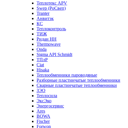
Теплотекс APV
Swep (РоСвеп)
Tranter
Анвитэк
КС
Теплоконтроль
ТИЖ
Ридан НН
Thermowave
Onda
Sigma API Schmidt
ТПлР
Ciat
Hisaka
Теплообменники пароводяные
Разборные пластинчатые теплообменники
Сварные пластинчатые теплообменники
ЗЭО
Теплосила
ЭксЭко
Энергосервис
Ares
BOWA
Fischer
Forwon