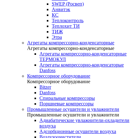
SWEP (Росвеп)
Анвитэк
КС
Теплоконтроль
Теплохит ТИ
ТИЖ
Этра
Агрегаты компрессорно-конденсаторные
Агрегаты компрессорно-конденсаторные
Агрегаты компрессорно-конденсаторные
ТЕРМОКУЛ
Агрегаты компрессорно-конденсаторые
Danfoss
Компрессорное оборудование
Компрессорное оборудование
Bitzer
Danfoss
Спиральные компрессоры
Поршневые компрессоры
Промышленные осушители и увлажнители
Промышленные осушители и увлажнители
Адиабатические увлажнители-охладители
воздуха
Адсорбционные осушители воздуха
Воздухоочистители