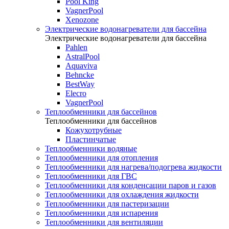
Pool King
VagnerPool
Xenozone
Электрические водонагреватели для бассейна
Электрические водонагреватели для бассейна
Pahlen
AstralPool
Aquaviva
Behncke
BestWay
Elecro
VagnerPool
Теплообменники для бассейнов
Теплообменники для бассейнов
Кожухотрубные
Пластинчатые
Теплообменники водяные
Теплообменники для отопления
Теплообменники для нагрева/подогрева жидкости
Теплообменники для ГВС
Теплообменники для конденсации паров и газов
Теплообменники для охлаждения жидкости
Теплообменники для пастеризации
Теплообменники для испарения
Теплообменники для вентиляции