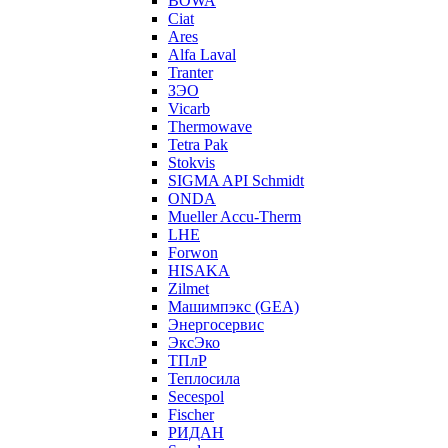
BOWA
Ciat
Ares
Alfa Laval
Tranter
ЗЭО
Vicarb
Thermowave
Tetra Pak
Stokvis
SIGMA API Schmidt
ONDA
Mueller Accu-Therm
LHE
Forwon
HISAKA
Zilmet
Машимпэкс (GEA)
Энергосервис
ЭксЭко
ТПлР
Теплосила
Secespol
Fischer
РИДАН