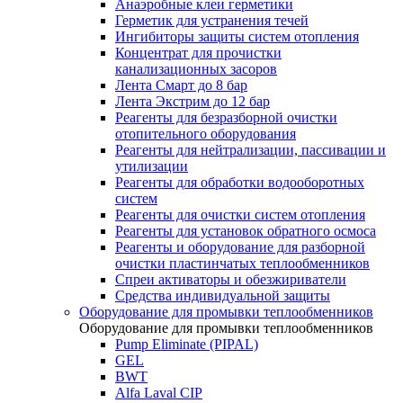
Анаэробные клеи герметики
Герметик для устранения течей
Ингибиторы защиты систем отопления
Концентрат для прочистки
канализационных засоров
Лента Смарт до 8 бар
Лента Экстрим до 12 бар
Реагенты для безразборной очистки
отопительного оборудования
Реагенты для нейтрализации, пассивации и
утилизации
Реагенты для обработки водооборотных
систем
Реагенты для очистки систем отопления
Реагенты для установок обратного осмоса
Реагенты и оборудование для разборной
очистки пластинчатых теплообменников
Спреи активаторы и обезжириватели
Средства индивидуальной защиты
Оборудование для промывки теплообменников
Оборудование для промывки теплообменников
Pump Eliminate (PIPAL)
GEL
BWT
Alfa Laval CIP