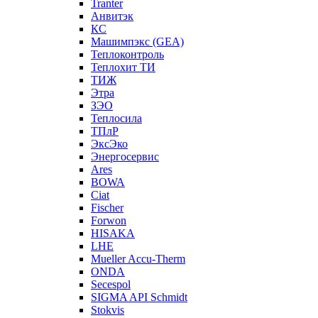
Tranter
Анвитэк
КС
Машимпэкс (GEA)
Теплоконтроль
Теплохит ТИ
ТИЖ
Этра
ЗЭО
Теплосила
ТПлР
ЭксЭко
Энергосервис
Ares
BOWA
Ciat
Fischer
Forwon
HISAKA
LHE
Mueller Accu-Therm
ONDA
Secespol
SIGMA API Schmidt
Stokvis