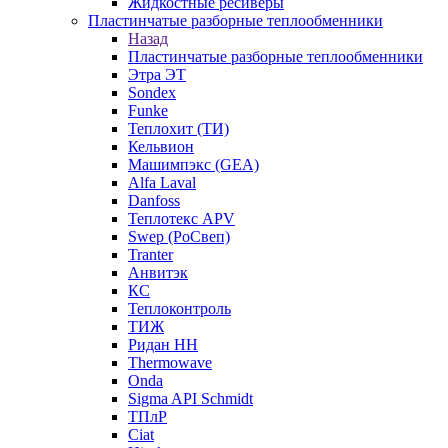
Жидкостные ресиверы
Пластинчатые разборные теплообменники
Назад
Пластинчатые разборные теплообменники
Этра ЭТ
Sondex
Funke
Теплохит (ТИ)
Кельвион
Машимпэкс (GEA)
Alfa Laval
Danfoss
Теплотекс APV
Swep (РоСвеп)
Tranter
Анвитэк
КС
Теплоконтроль
ТИЖ
Ридан НН
Thermowave
Onda
Sigma API Schmidt
ТПлР
Ciat