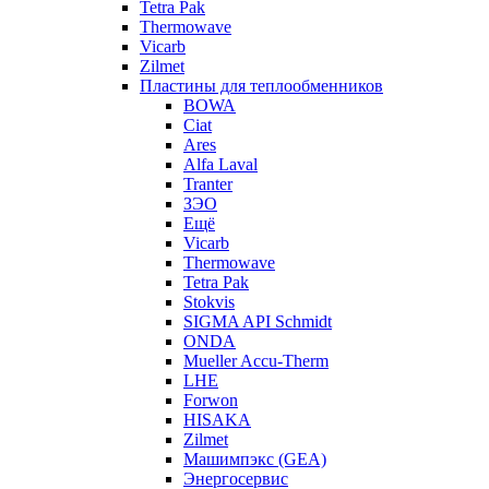
Tetra Pak
Thermowave
Vicarb
Zilmet
Пластины для теплообменников
BOWA
Ciat
Ares
Alfa Laval
Tranter
ЗЭО
Ещё
Vicarb
Thermowave
Tetra Pak
Stokvis
SIGMA API Schmidt
ONDA
Mueller Accu-Therm
LHE
Forwon
HISAKA
Zilmet
Машимпэкс (GEA)
Энергосервис