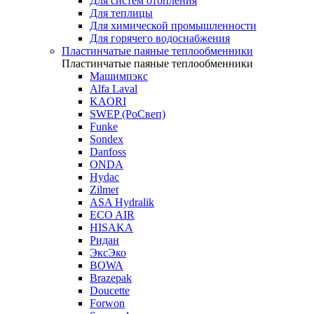
Для систем отопления
Для теплицы
Для химической промышленности
Для горячего водоснабжения
Пластинчатые паяные теплообменники
Пластинчатые паяные теплообменники
Машимпэкс
Alfa Laval
KAORI
SWEP (РоСвеп)
Funke
Sondex
Danfoss
ONDA
Hydac
Zilmet
ASA Hydralik
ECO AIR
HISAKA
Ридан
ЭксЭко
BOWA
Brazepak
Doucette
Forwon