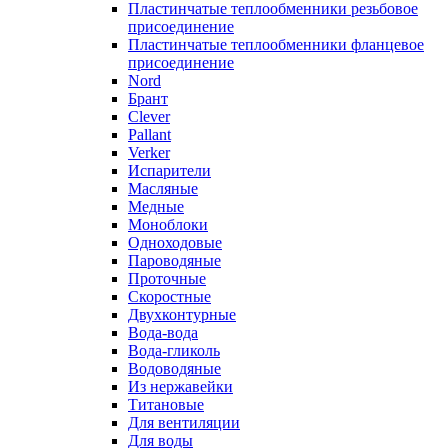
Пластинчатые теплообменники резьбовое
присоединение
Пластинчатые теплообменники фланцевое
присоединение
Nord
Брант
Clever
Pallant
Verker
Испарители
Масляные
Медные
Моноблоки
Одноходовые
Пароводяные
Проточные
Скоростные
Двухконтурные
Вода-вода
Вода-гликоль
Водоводяные
Из нержавейки
Титановые
Для вентиляции
Для воды