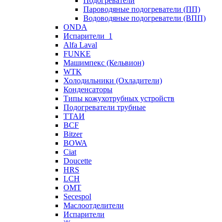
Подогреватели
Пароводяные подогреватели (ПП)
Водоводяные подогреватели (ВПП)
ONDA
Испарители_1
Alfa Laval
FUNKE
Машимпекс (Кельвион)
WTK
Холодильники (Охладители)
Конденсаторы
Типы кожухотрубных устройств
Подогреватели трубные
ТТАИ
BCF
Bitzer
BOWA
Ciat
Doucette
HRS
LCH
OMT
Secespol
Маслоотделители
Испарители