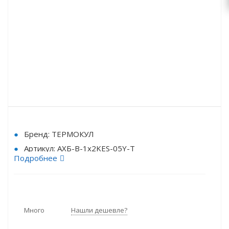
Бренд: ТЕРМОКУЛ
Артикул: АХБ-В-1х2KES-05Y-Т
Подробнее
Режим работы: Высокотемпературный
Количество компрессоров: 1-компрессорный
Индикатор влажности: да / нет
Тип агрегата:: Компрессорные агрегаты
Много
Нашли дешевле?
Наличие конденсатора: Без конденсатора