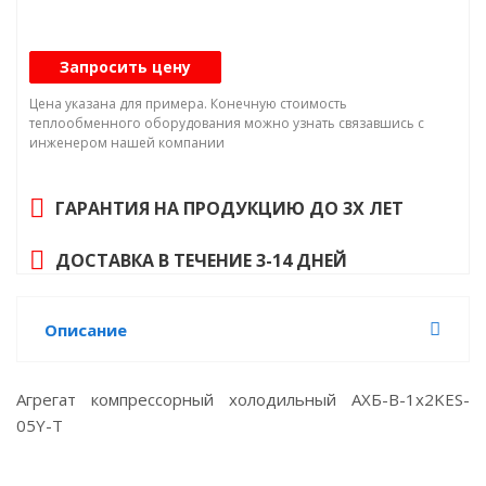
Q₀, кВт: 3,6
Исполнение: Торговое / Коммерческое
Запросить цену
Холодопроизводительность. Диапазон
температур кипения хладагента: от -5 до +5 °С,
Цена указана для примера. Конечную стоимость
R404A: 3,6 кВт
теплообменного оборудования можно узнать связавшись с
инженером нашей компании
Хладагент: R404A
Габариты: 900x500x850 мм
ГАРАНТИЯ НА ПРОДУКЦИЮ ДО 3Х ЛЕТ
Масса: 120 кг
Заправка маслом: 1 дм³
ДОСТАВКА В ТЕЧЕНИЕ 3-14 ДНЕЙ
Объем ресивера: 10 дм³
Присоед. размер. Всасывание: 16 мм
Описание
Присоед. размер. Жидкость (вход/выход): 12/10
мм
Присоед. размер. Нагнетание: 10 мм
Агрегат компрессорный холодильный АХБ-В-1х2KES-
Макс. раб ток: 2,8 А
05Y-Т
Температурный режим : Высокотемпературный