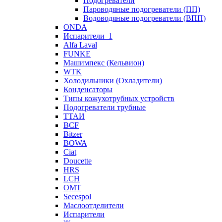
Подогреватели
Пароводяные подогреватели (ПП)
Водоводяные подогреватели (ВПП)
ONDA
Испарители_1
Alfa Laval
FUNKE
Машимпекс (Кельвион)
WTK
Холодильники (Охладители)
Конденсаторы
Типы кожухотрубных устройств
Подогреватели трубные
ТТАИ
BCF
Bitzer
BOWA
Ciat
Doucette
HRS
LCH
OMT
Secespol
Маслоотделители
Испарители