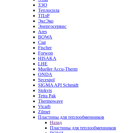
ЗЭО
Теплосила
ТПлР
ЭксЭко
Энергосервис
Ares
BOWA
Ciat
Fischer
Forwon
HISAKA
LHE
Mueller Accu-Therm
ONDA
Secespol
SIGMA API Schmidt
Stokvis
Tetra Pak
Thermowave
Vicarb
Zilmet
Пластины для теплообменников
Назад
Пластины для теплообменников