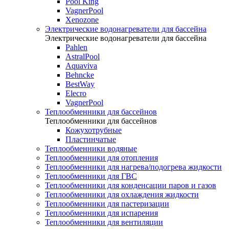
Pool King
VagnerPool
Xenozone
Электрические водонагреватели для бассейна
Электрические водонагреватели для бассейна
Pahlen
AstralPool
Aquaviva
Behncke
BestWay
Elecro
VagnerPool
Теплообменники для бассейнов
Теплообменники для бассейнов
Кожухотрубные
Пластинчатые
Теплообменники водяные
Теплообменники для отопления
Теплообменники для нагрева/подогрева жидкости
Теплообменники для ГВС
Теплообменники для конденсации паров и газов
Теплообменники для охлаждения жидкости
Теплообменники для пастеризации
Теплообменники для испарения
Теплообменники для вентиляции