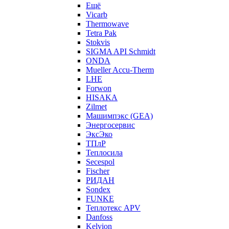
Ещё
Vicarb
Thermowave
Tetra Pak
Stokvis
SIGMA API Schmidt
ONDA
Mueller Accu-Therm
LHE
Forwon
HISAKA
Zilmet
Машимпэкс (GEA)
Энергосервис
ЭксЭко
ТПлР
Теплосила
Secespol
Fischer
РИДАН
Sondex
FUNKE
Теплотекс APV
Danfoss
Kelvion