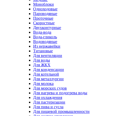
Моноблоки
Одноходовые
Пароводяные
Проточные
Скоростные
Двухконтурные
Вода-вода
Вода-гликоль
Водоводяные
Из нержавейки
Титановые
Для вентиляции
Для воды
Для ЖКХ
Для конденсации
Для котельной
Для металлургии
Для молока
Для морских судов
Для нагрева и подогрева воды
Для охлаждения
Для пастеризации
Для пива и сусла
Для пищевой промышленности