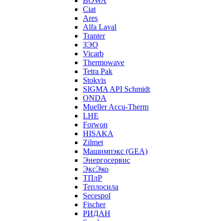
BOWA
Ciat
Ares
Alfa Laval
Tranter
ЗЭО
Vicarb
Thermowave
Tetra Pak
Stokvis
SIGMA API Schmidt
ONDA
Mueller Accu-Therm
LHE
Forwon
HISAKA
Zilmet
Машимпэкс (GEA)
Энергосервис
ЭксЭко
ТПлР
Теплосила
Secespol
Fischer
РИДАН