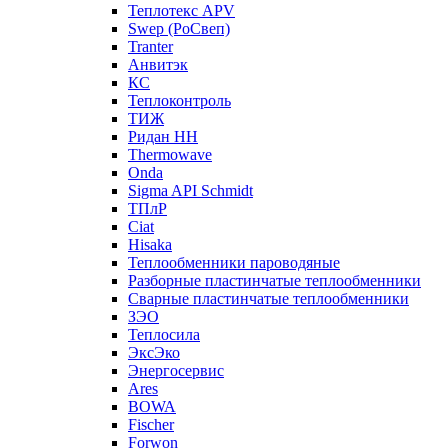
Теплотекс APV
Swep (РоСвеп)
Tranter
Анвитэк
КС
Теплоконтроль
ТИЖ
Ридан НН
Thermowave
Onda
Sigma API Schmidt
ТПлР
Ciat
Hisaka
Теплообменники пароводяные
Разборные пластинчатые теплообменники
Сварные пластинчатые теплообменники
ЗЭО
Теплосила
ЭксЭко
Энергосервис
Ares
BOWA
Fischer
Forwon