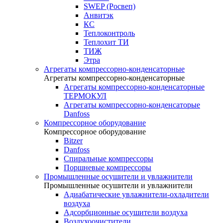
SWEP (Росвеп)
Анвитэк
КС
Теплоконтроль
Теплохит ТИ
ТИЖ
Этра
Агрегаты компрессорно-конденсаторные
Агрегаты компрессорно-конденсаторные
Агрегаты компрессорно-конденсаторные
ТЕРМОКУЛ
Агрегаты компрессорно-конденсаторые
Danfoss
Компрессорное оборудование
Компрессорное оборудование
Bitzer
Danfoss
Спиральные компрессоры
Поршневые компрессоры
Промышленные осушители и увлажнители
Промышленные осушители и увлажнители
Адиабатические увлажнители-охладители
воздуха
Адсорбционные осушители воздуха
Воздухоочистители