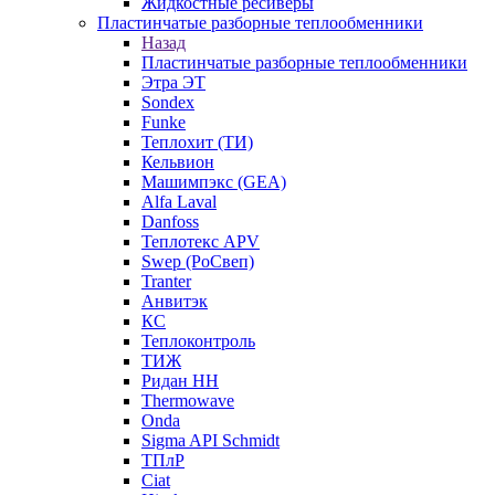
Жидкостные ресиверы
Пластинчатые разборные теплообменники
Назад
Пластинчатые разборные теплообменники
Этра ЭТ
Sondex
Funke
Теплохит (ТИ)
Кельвион
Машимпэкс (GEA)
Alfa Laval
Danfoss
Теплотекс APV
Swep (РоСвеп)
Tranter
Анвитэк
КС
Теплоконтроль
ТИЖ
Ридан НН
Thermowave
Onda
Sigma API Schmidt
ТПлР
Ciat