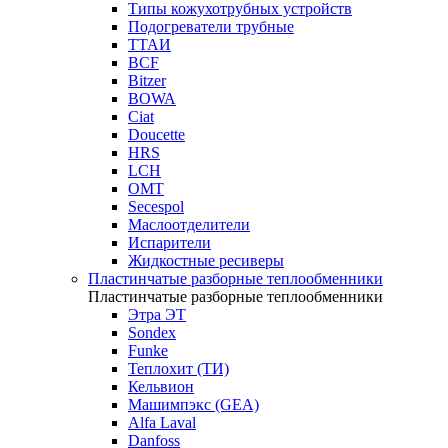
Типы кожухотрубных устройств
Подогреватели трубные
ТТАИ
BCF
Bitzer
BOWA
Ciat
Doucette
HRS
LCH
OMT
Secespol
Маслоотделители
Испарители
Жидкостные ресиверы
Пластинчатые разборные теплообменники
Пластинчатые разборные теплообменники
Этра ЭТ
Sondex
Funke
Теплохит (ТИ)
Кельвион
Машимпэкс (GEA)
Alfa Laval
Danfoss