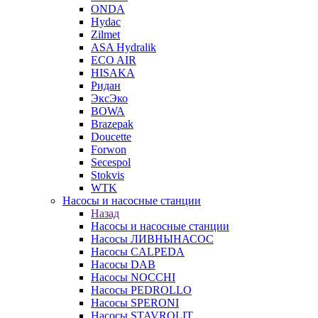
ONDA
Hydac
Zilmet
ASA Hydralik
ECO AIR
HISAKA
Ридан
ЭксЭко
BOWA
Brazepak
Doucette
Forwon
Secespol
Stokvis
WTK
Насосы и насосные станции
Назад
Насосы и насосные станции
Насосы ЛИВНЫНАСОС
Насосы CALPEDA
Насосы DAB
Насосы NOCCHI
Насосы PEDROLLO
Насосы SPERONI
Насосы STAVROLIT