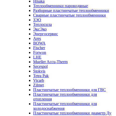
Hisaka
Теплообменники пароводяные
Разборные пластинчатые теплообменники
Сварные пластинчатые теплообменники
ЗЭО
Теплосила
ЭксЭко
Энергосервис
Ares
BOWA
Fischer
Forwon
LHE
Mueller Accu-Therm
Secespol
Stokvis
Tetra Pak
Vicarb
Zilmet
Пластинчатые теплообменники для ГВС
Пластинчатые теплообменники для
отопления
Пластинчатые теплообменники для
холодоснабжения
Пластинчатые теплообменники диаметр Ду