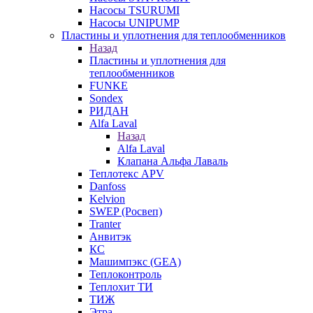
Насосы TSURUMI
Насосы UNIPUMP
Пластины и уплотнения для теплообменников
Назад
Пластины и уплотнения для
теплообменников
FUNKE
Sondex
РИДАН
Alfa Laval
Назад
Alfa Laval
Клапана Альфа Лаваль
Теплотекс APV
Danfoss
Kelvion
SWEP (Росвеп)
Tranter
Анвитэк
КС
Машимпэкс (GEA)
Теплоконтроль
Теплохит ТИ
ТИЖ
Этра