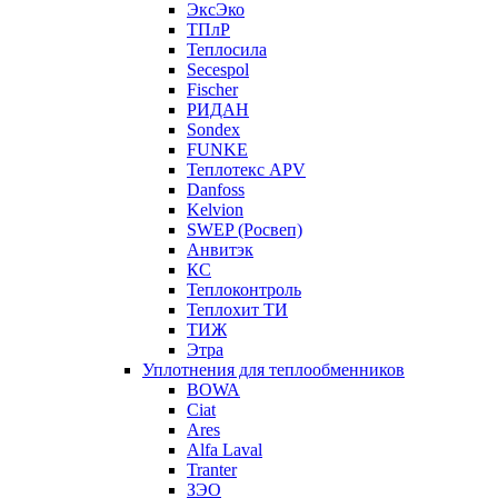
ЭксЭко
ТПлР
Теплосила
Secespol
Fischer
РИДАН
Sondex
FUNKE
Теплотекс APV
Danfoss
Kelvion
SWEP (Росвеп)
Анвитэк
КС
Теплоконтроль
Теплохит ТИ
ТИЖ
Этра
Уплотнения для теплообменников
BOWA
Ciat
Ares
Alfa Laval
Tranter
ЗЭО