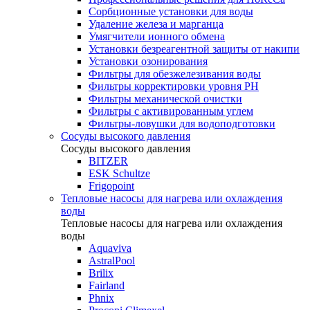
Сорбционные установки для воды
Удаление железа и марганца
Умягчители ионного обмена
Установки безреагентной защиты от накипи
Установки озонирования
Фильтры для обезжелезивания воды
Фильтры корректировки уровня PH
Фильтры механической очистки
Фильтры с активированным углем
Фильтры-ловушки для водоподготовки
Сосуды высокого давления
Сосуды высокого давления
BITZER
ESK Schultze
Frigopoint
Тепловые насосы для нагрева или охлаждения
воды
Тепловые насосы для нагрева или охлаждения
воды
Aquaviva
AstralPool
Brilix
Fairland
Phnix