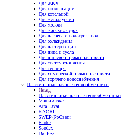
Для ЖКХ
Для конденсации
Для котельной
Для металлургии
Для молока
Для морских судов
Для нагрева и подогрева воды
Для охлаждения
Для пастеризации
Для пива и сусла
Для пищевой промышленности
Для систем отопления
Для теплицы
Для химической промышленности
Для горячего водоснабжения
Пластинчатые паяные теплообменники
Назад
Пластинчатые паяные теплообменники
Машимпэкс
Alfa Laval
KAORI
SWEP (РоСвеп)
Funke
Sondex
Danfoss