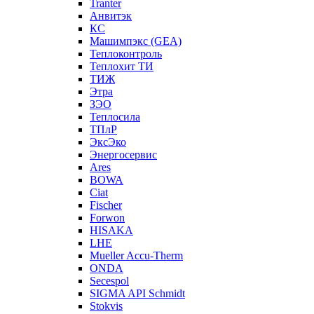
Tranter
Анвитэк
КС
Машимпэкс (GEA)
Теплоконтроль
Теплохит ТИ
ТИЖ
Этра
ЗЭО
Теплосила
ТПлР
ЭксЭко
Энергосервис
Ares
BOWA
Ciat
Fischer
Forwon
HISAKA
LHE
Mueller Accu-Therm
ONDA
Secespol
SIGMA API Schmidt
Stokvis