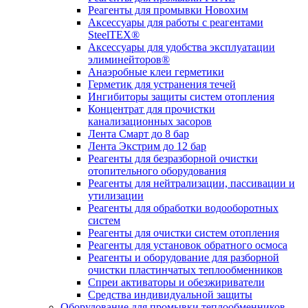
Реагенты для промывки Новохим
Аксессуары для работы с реагентами
SteelTEX®
Аксессуары для удобства эксплуатации
элиминейторов®
Анаэробные клеи герметики
Герметик для устранения течей
Ингибиторы защиты систем отопления
Концентрат для прочистки
канализационных засоров
Лента Смарт до 8 бар
Лента Экстрим до 12 бар
Реагенты для безразборной очистки
отопительного оборудования
Реагенты для нейтрализации, пассивации и
утилизации
Реагенты для обработки водооборотных
систем
Реагенты для очистки систем отопления
Реагенты для установок обратного осмоса
Реагенты и оборудование для разборной
очистки пластинчатых теплообменников
Спреи активаторы и обезжириватели
Средства индивидуальной защиты
Оборудование для промывки теплообменников