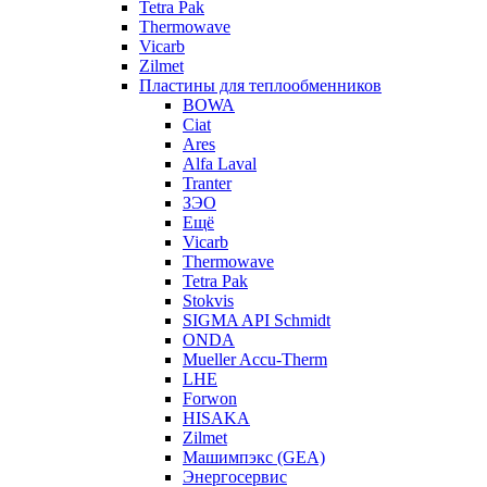
Tetra Pak
Thermowave
Vicarb
Zilmet
Пластины для теплообменников
BOWA
Ciat
Ares
Alfa Laval
Tranter
ЗЭО
Ещё
Vicarb
Thermowave
Tetra Pak
Stokvis
SIGMA API Schmidt
ONDA
Mueller Accu-Therm
LHE
Forwon
HISAKA
Zilmet
Машимпэкс (GEA)
Энергосервис