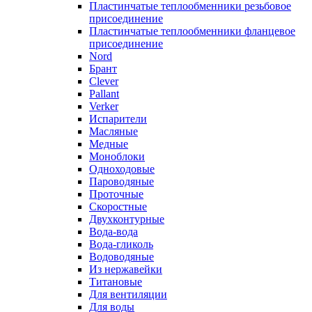
Пластинчатые теплообменники резьбовое
присоединение
Пластинчатые теплообменники фланцевое
присоединение
Nord
Брант
Clever
Pallant
Verker
Испарители
Масляные
Медные
Моноблоки
Одноходовые
Пароводяные
Проточные
Скоростные
Двухконтурные
Вода-вода
Вода-гликоль
Водоводяные
Из нержавейки
Титановые
Для вентиляции
Для воды