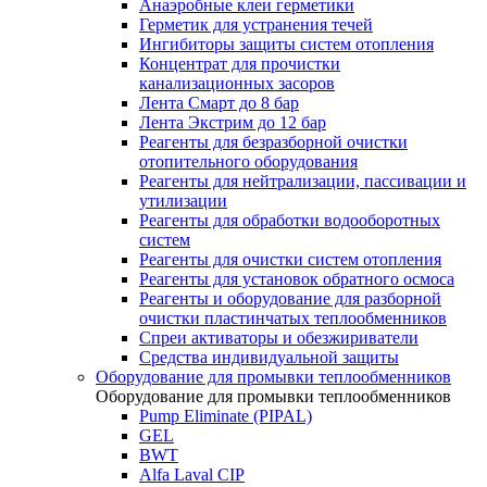
Анаэробные клеи герметики
Герметик для устранения течей
Ингибиторы защиты систем отопления
Концентрат для прочистки
канализационных засоров
Лента Смарт до 8 бар
Лента Экстрим до 12 бар
Реагенты для безразборной очистки
отопительного оборудования
Реагенты для нейтрализации, пассивации и
утилизации
Реагенты для обработки водооборотных
систем
Реагенты для очистки систем отопления
Реагенты для установок обратного осмоса
Реагенты и оборудование для разборной
очистки пластинчатых теплообменников
Спреи активаторы и обезжириватели
Средства индивидуальной защиты
Оборудование для промывки теплообменников
Оборудование для промывки теплообменников
Pump Eliminate (PIPAL)
GEL
BWT
Alfa Laval CIP