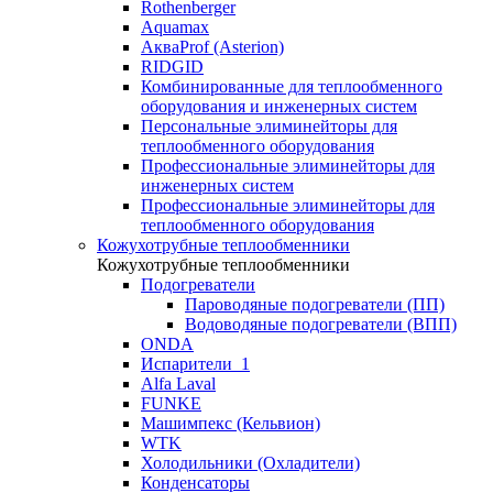
Rothenberger
Aquamax
АкваProf (Asterion)
RIDGID
Комбинированные для теплообменного
оборудования и инженерных систем
Персональные элиминейторы для
теплообменного оборудования
Профессиональные элиминейторы для
инженерных систем
Профессиональные элиминейторы для
теплообменного оборудования
Кожухотрубные теплообменники
Кожухотрубные теплообменники
Подогреватели
Пароводяные подогреватели (ПП)
Водоводяные подогреватели (ВПП)
ONDA
Испарители_1
Alfa Laval
FUNKE
Машимпекс (Кельвион)
WTK
Холодильники (Охладители)
Конденсаторы