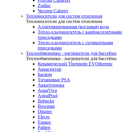
Procopi Climexel
Zodiac
Чиллер Calorex
Теплоносители для систем отопления
Теплоносители для систем отопления
Аддитивированная (котловая) вода
Тепло-хладоноситель с карбоксилатными
присадками
Тепло-хладоноситель с силикатными
присадками
Теплообменники - нагреватели для бассейна
Теплообменники - нагреватели для бассейна
Керамический Thermotip EVOthermic
Аквасектор
Баском
Титановые PSA
Акватехника
AquaViva
AstralPool
Behncke
Bowman
Dinotec
Elecro
Emaux
Pahlen