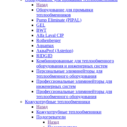
Назад
Оборудование для промывки
теплообменников
Pump Eliminate (PIPAL)
GEL
BWT
Alfa Laval CIP
Rothenberger
Aquamax
АкваProf (Asterion)
RIDGID
Комбинированные для теплообменного
оборудования и инженерных систем
Персональные элиминейторы для
теплообменного оборудования
Профессиональные элиминейторы для
инженерных систем
Профессиональные элиминейторы для
теплообменного оборудования
Кожухотрубные теплообменники
Назад
Кожухотрубные теплообменники
Подогреватели
Назад