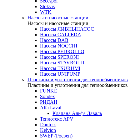
Secespol
Stokvis
WTK
Насосы и насосные станции
Насосы и насосные станции
Насосы ЛИВНЫНАСОС
Насосы CALPEDA
Насосы DAB
Насосы NOCCHI
Насосы PEDROLLO
Насосы SPERONI
Насосы STAVROLIT
Насосы TSURUMI
Насосы UNIPUMP
Пластины и уплотнения для теплообменников
Пластины и уплотнения для теплообменников
FUNKE
Sondex
РИДАН
Alfa Laval
Клапана Альфа Лаваль
Теплотекс APV
Danfoss
Kelvion
SWEP (Росвеп)