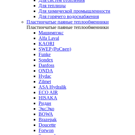
Для систем отопления
Для теплицы
Для химической промышленности
Для горячего водоснабжения
Пластинчатые паяные теплообменники
Пластинчатые паяные теплообменники
Машимпэкс
Alfa Laval
KAORI
SWEP (РоСвеп)
Funke
Sondex
Danfoss
ONDA
Hydac
Zilmet
ASA Hydralik
ECO AIR
HISAKA
Ридан
ЭксЭко
BOWA
Brazepak
Doucette
Forwon