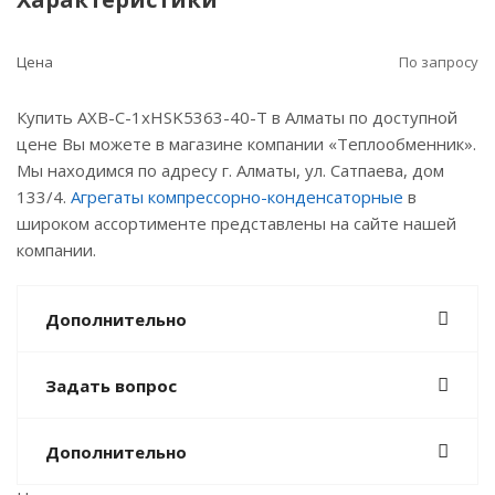
мм
Присоед. размер. Нагнетание: 35 мм
Цена
По запросу
Макс. раб. ток: 66 А
Температурный режим : Среднетемпературный
Купить АХВ-C-1хHSK5363-40-Т в Алматы по доступной
цене Вы можете в магазине компании «Теплообменник».
Мы находимся по адресу г. Алматы, ул. Сатпаева, дом
133/4.
Агрегаты компрессорно-конденсаторные
в
широком ассортименте представлены на сайте нашей
компании.
Дополнительно
Задать вопрос
Дополнительно