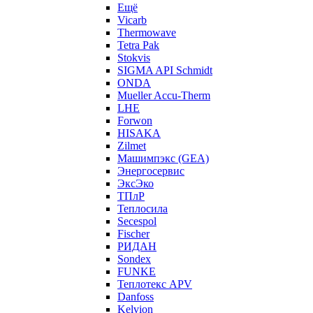
Ещё
Vicarb
Thermowave
Tetra Pak
Stokvis
SIGMA API Schmidt
ONDA
Mueller Accu-Therm
LHE
Forwon
HISAKA
Zilmet
Машимпэкс (GEA)
Энергосервис
ЭксЭко
ТПлР
Теплосила
Secespol
Fischer
РИДАН
Sondex
FUNKE
Теплотекс APV
Danfoss
Kelvion