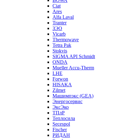
BOWA
Ciat
Ares
Alfa Laval
Tranter
ЗЭО
Vicarb
Thermowave
Tetra Pak
Stokvis
SIGMA API Schmidt
ONDA
Mueller Accu-Therm
LHE
Forwon
HISAKA
Zilmet
Машимпэкс (GEA)
Энергосервис
ЭксЭко
ТПлР
Теплосила
Secespol
Fischer
РИДАН