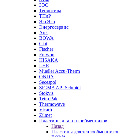
ЗЭО
Теплосила
ТПлР
ЭксЭко
Энергосервис
Ares
BOWA
Ciat
Fischer
Forwon
HISAKA
LHE
Mueller Accu-Therm
ONDA
Secespol
SIGMA API Schmidt
Stokvis
Tetra Pak
Thermowave
Vicarb
Zilmet
Пластины для теплообменников
Назад
Пластины для теплообменников