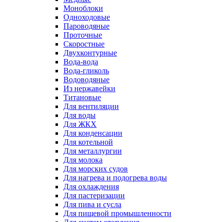
Моноблоки
Одноходовые
Пароводяные
Проточные
Скоростные
Двухконтурные
Вода-вода
Вода-гликоль
Водоводяные
Из нержавейки
Титановые
Для вентиляции
Для воды
Для ЖКХ
Для конденсации
Для котельной
Для металлургии
Для молока
Для морских судов
Для нагрева и подогрева воды
Для охлаждения
Для пастеризации
Для пива и сусла
Для пищевой промышленности