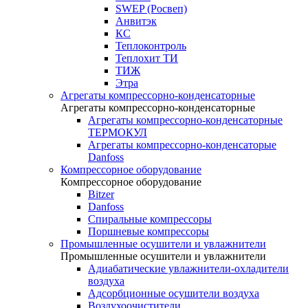
SWEP (Росвеп)
Анвитэк
КС
Теплоконтроль
Теплохит ТИ
ТИЖ
Этра
Агрегаты компрессорно-конденсаторные
Агрегаты компрессорно-конденсаторные
Агрегаты компрессорно-конденсаторные
ТЕРМОКУЛ
Агрегаты компрессорно-конденсаторые
Danfoss
Компрессорное оборудование
Компрессорное оборудование
Bitzer
Danfoss
Спиральные компрессоры
Поршневые компрессоры
Промышленные осушители и увлажнители
Промышленные осушители и увлажнители
Адиабатические увлажнители-охладители
воздуха
Адсорбционные осушители воздуха
Воздухоочистители