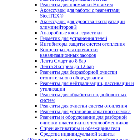
Реагенты для промывки Новохим
Аксессуары для работы с реагентами
SteelTEX®
Аксессуары для удобства эксплуатации
элиминейторов®
Анаэробные клеи герметики
Герметик для устранения течей
Ингибиторы защиты систем отопления
Концентрат для прочистки
канализационных засоров
Лента Смарт до 8 бар
Лента Экстрим до 12 бар
Реагенты для безразборной очистки
отопительного оборудования
Реагенты для нейтрализации, пассивации и
утилизации
Реагенты для обработки водооборотных
систем
Реагенты для очистки систем отопления
Реагенты для установок обратного осмоса
Реагенты и оборудование для разборной
очистки пластинчатых теплообменников
Спреи активаторы и обезжириватели
Средства индивидуальной защиты
Оборудование для промывки теплообменников