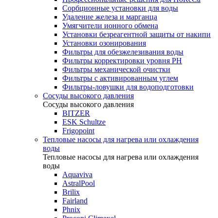
Сорбционные установки для воды
Удаление железа и марганца
Умягчители ионного обмена
Установки безреагентной защиты от накипи
Установки озонирования
Фильтры для обезжелезивания воды
Фильтры корректировки уровня PH
Фильтры механической очистки
Фильтры с активированным углем
Фильтры-ловушки для водоподготовки
Сосуды высокого давления
Сосуды высокого давления
BITZER
ESK Schultze
Frigopoint
Тепловые насосы для нагрева или охлаждения
воды
Тепловые насосы для нагрева или охлаждения
воды
Aquaviva
AstralPool
Brilix
Fairland
Phnix