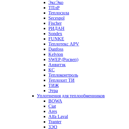
ЭксЭко
ТПлР
Теплосила
Secespol
Fischer
РИДАН
Sondex
FUNKE
Теплотекс APV
Danfoss
Kelvion
SWEP (Росвеп)
Анвитэк
КС
Теплоконтроль
Теплохит ТИ
ТИЖ
Этра
Уплотнения для теплообменников
BOWA
Ciat
Ares
Alfa Laval
Tranter
ЗЭО