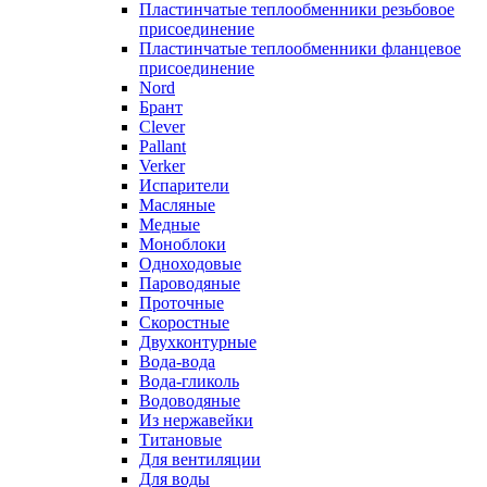
Пластинчатые теплообменники резьбовое
присоединение
Пластинчатые теплообменники фланцевое
присоединение
Nord
Брант
Clever
Pallant
Verker
Испарители
Масляные
Медные
Моноблоки
Одноходовые
Пароводяные
Проточные
Скоростные
Двухконтурные
Вода-вода
Вода-гликоль
Водоводяные
Из нержавейки
Титановые
Для вентиляции
Для воды