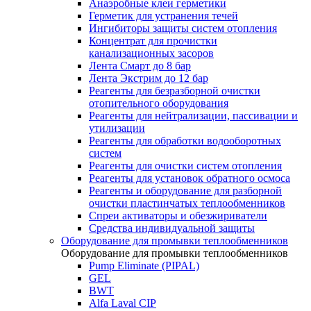
Анаэробные клеи герметики
Герметик для устранения течей
Ингибиторы защиты систем отопления
Концентрат для прочистки
канализационных засоров
Лента Смарт до 8 бар
Лента Экстрим до 12 бар
Реагенты для безразборной очистки
отопительного оборудования
Реагенты для нейтрализации, пассивации и
утилизации
Реагенты для обработки водооборотных
систем
Реагенты для очистки систем отопления
Реагенты для установок обратного осмоса
Реагенты и оборудование для разборной
очистки пластинчатых теплообменников
Спреи активаторы и обезжириватели
Средства индивидуальной защиты
Оборудование для промывки теплообменников
Оборудование для промывки теплообменников
Pump Eliminate (PIPAL)
GEL
BWT
Alfa Laval CIP