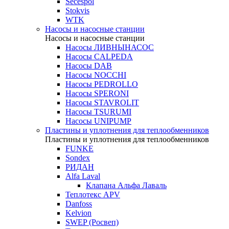
Secespol
Stokvis
WTK
Насосы и насосные станции
Насосы и насосные станции
Насосы ЛИВНЫНАСОС
Насосы CALPEDA
Насосы DAB
Насосы NOCCHI
Насосы PEDROLLO
Насосы SPERONI
Насосы STAVROLIT
Насосы TSURUMI
Насосы UNIPUMP
Пластины и уплотнения для теплообменников
Пластины и уплотнения для теплообменников
FUNKE
Sondex
РИДАН
Alfa Laval
Клапана Альфа Лаваль
Теплотекс APV
Danfoss
Kelvion
SWEP (Росвеп)