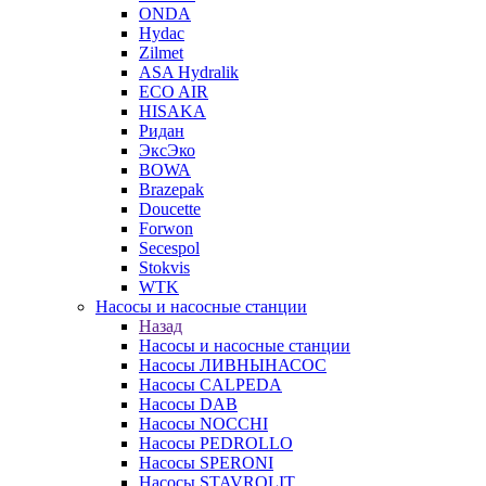
ONDA
Hydac
Zilmet
ASA Hydralik
ECO AIR
HISAKA
Ридан
ЭксЭко
BOWA
Brazepak
Doucette
Forwon
Secespol
Stokvis
WTK
Насосы и насосные станции
Назад
Насосы и насосные станции
Насосы ЛИВНЫНАСОС
Насосы CALPEDA
Насосы DAB
Насосы NOCCHI
Насосы PEDROLLO
Насосы SPERONI
Насосы STAVROLIT