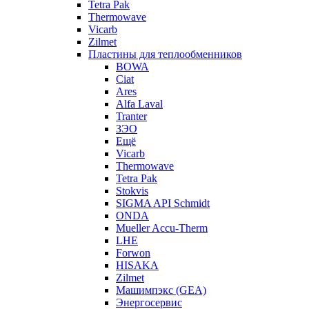
Tetra Pak
Thermowave
Vicarb
Zilmet
Пластины для теплообменников
BOWA
Ciat
Ares
Alfa Laval
Tranter
ЗЭО
Ещё
Vicarb
Thermowave
Tetra Pak
Stokvis
SIGMA API Schmidt
ONDA
Mueller Accu-Therm
LHE
Forwon
HISAKA
Zilmet
Машимпэкс (GEA)
Энергосервис