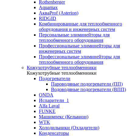
Rothenberger
Aquamax
АкваProf (Asterion)
RIDGID
Комбинированные для теплообменного
оборудования и инженерных систем
Персональные элиминейторы для
теплообменного оборудования
Профессиональные элиминейторы для
инженерных систем
Профессиональные элиминейторы для
теплообменного оборудования
Кожухотрубные теплообменники
Кожухотрубные теплообменники
Подогреватели
Пароводяные подогреватели (ПП)
Водоводяные подогреватели (ВПП)
ONDA
Испарители_1
Alfa Laval
FUNKE
Машимпекс (Кельвион)
WTK
Холодильники (Охладители)
Конденсаторы