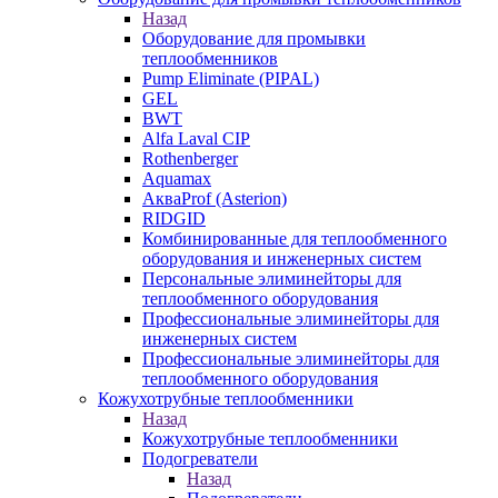
Назад
Оборудование для промывки
теплообменников
Pump Eliminate (PIPAL)
GEL
BWT
Alfa Laval CIP
Rothenberger
Aquamax
АкваProf (Asterion)
RIDGID
Комбинированные для теплообменного
оборудования и инженерных систем
Персональные элиминейторы для
теплообменного оборудования
Профессиональные элиминейторы для
инженерных систем
Профессиональные элиминейторы для
теплообменного оборудования
Кожухотрубные теплообменники
Назад
Кожухотрубные теплообменники
Подогреватели
Назад