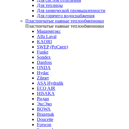
Для систем отопления
Для теплицы
Для химической промышленности
Для горячего водоснабжения
Пластинчатые паяные теплообменники
Пластинчатые паяные теплообменники
Машимпэкс
Alfa Laval
KAORI
SWEP (РоСвеп)
Funke
Sondex
Danfoss
ONDA
Hydac
Zilmet
ASA Hydralik
ECO AIR
HISAKA
Ридан
ЭксЭко
BOWA
Brazepak
Doucette
Forwon