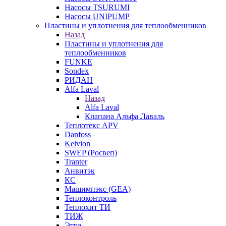
Насосы TSURUMI
Насосы UNIPUMP
Пластины и уплотнения для теплообменников
Назад
Пластины и уплотнения для
теплообменников
FUNKE
Sondex
РИДАН
Alfa Laval
Назад
Alfa Laval
Клапана Альфа Лаваль
Теплотекс APV
Danfoss
Kelvion
SWEP (Росвеп)
Tranter
Анвитэк
КС
Машимпэкс (GEA)
Теплоконтроль
Теплохит ТИ
ТИЖ
Этра