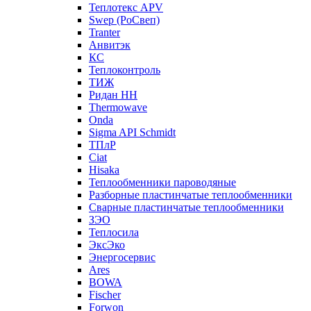
Теплотекс APV
Swep (РоСвеп)
Tranter
Анвитэк
КС
Теплоконтроль
ТИЖ
Ридан НН
Thermowave
Onda
Sigma API Schmidt
ТПлР
Ciat
Hisaka
Теплообменники пароводяные
Разборные пластинчатые теплообменники
Сварные пластинчатые теплообменники
ЗЭО
Теплосила
ЭксЭко
Энергосервис
Ares
BOWA
Fischer
Forwon