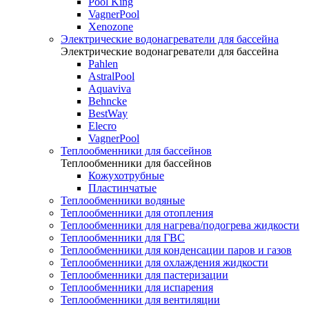
Pool King
VagnerPool
Xenozone
Электрические водонагреватели для бассейна
Электрические водонагреватели для бассейна
Pahlen
AstralPool
Aquaviva
Behncke
BestWay
Elecro
VagnerPool
Теплообменники для бассейнов
Теплообменники для бассейнов
Кожухотрубные
Пластинчатые
Теплообменники водяные
Теплообменники для отопления
Теплообменники для нагрева/подогрева жидкости
Теплообменники для ГВС
Теплообменники для конденсации паров и газов
Теплообменники для охлаждения жидкости
Теплообменники для пастеризации
Теплообменники для испарения
Теплообменники для вентиляции