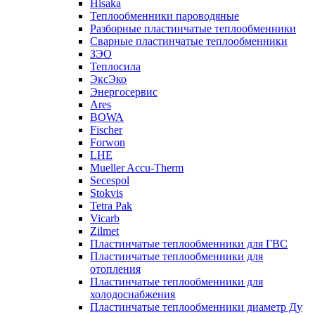
Hisaka
Теплообменники пароводяные
Разборные пластинчатые теплообменники
Сварные пластинчатые теплообменники
ЗЭО
Теплосила
ЭксЭко
Энергосервис
Ares
BOWA
Fischer
Forwon
LHE
Mueller Accu-Therm
Secespol
Stokvis
Tetra Pak
Vicarb
Zilmet
Пластинчатые теплообменники для ГВС
Пластинчатые теплообменники для
отопления
Пластинчатые теплообменники для
холодоснабжения
Пластинчатые теплообменники диаметр Ду