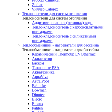
Procopi Climexel
Zodiac
Чиллер Calorex
Теплоносители для систем отопления
Теплоносители для систем отопления
Аддитивированная (котловая) вода
Тепло-хладоноситель с карбоксилатными
присадками
Тепло-хладоноситель с силикатными
присадками
Теплообменники - нагреватели для бассейна
Теплообменники - нагреватели для бассейна
Керамический Thermotip EVOthermic
Аквасектор
Баском
Титановые PSA
Акватехника
AquaViva
AstralPool
Behncke
Bowman
Dinotec
Elecro
Emaux
Pahlen