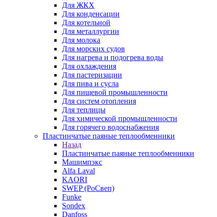
Для ЖКХ
Для конденсации
Для котельной
Для металлургии
Для молока
Для морских судов
Для нагрева и подогрева воды
Для охлаждения
Для пастеризации
Для пива и сусла
Для пищевой промышленности
Для систем отопления
Для теплицы
Для химической промышленности
Для горячего водоснабжения
Пластинчатые паяные теплообменники
Назад
Пластинчатые паяные теплообменники
Машимпэкс
Alfa Laval
KAORI
SWEP (РоСвеп)
Funke
Sondex
Danfoss