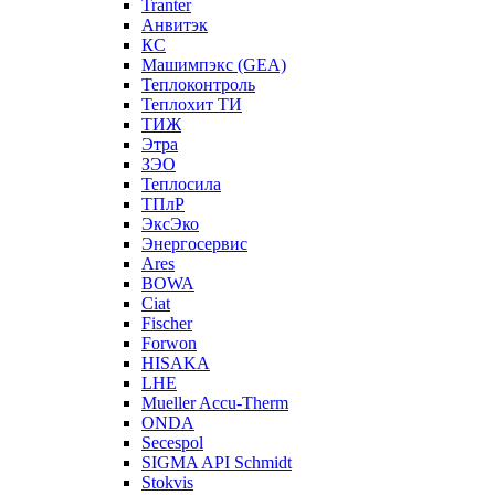
Tranter
Анвитэк
КС
Машимпэкс (GEA)
Теплоконтроль
Теплохит ТИ
ТИЖ
Этра
ЗЭО
Теплосила
ТПлР
ЭксЭко
Энергосервис
Ares
BOWA
Ciat
Fischer
Forwon
HISAKA
LHE
Mueller Accu-Therm
ONDA
Secespol
SIGMA API Schmidt
Stokvis