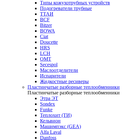
Типы кожухотрубных устройств
Подогреватели трубные
ТТАИ
BCF
Bitzer
BOWA
Ciat
Doucette
HRS
LCH
OMT
Secespol
Маслоотделители
Испарители
Жидкостные ресиверы
Пластинчатые разборные теплообменники
Пластинчатые разборные теплообменники
Этра ЭТ
Sondex
Funke
Теплохит (ТИ)
Кельвион
Машимпэкс (GEA)
Alfa Laval
Danfoss