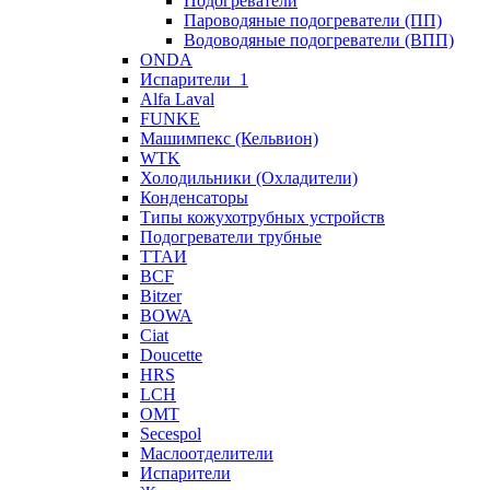
Подогреватели
Пароводяные подогреватели (ПП)
Водоводяные подогреватели (ВПП)
ONDA
Испарители_1
Alfa Laval
FUNKE
Машимпекс (Кельвион)
WTK
Холодильники (Охладители)
Конденсаторы
Типы кожухотрубных устройств
Подогреватели трубные
ТТАИ
BCF
Bitzer
BOWA
Ciat
Doucette
HRS
LCH
OMT
Secespol
Маслоотделители
Испарители