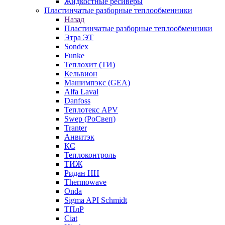
Жидкостные ресиверы
Пластинчатые разборные теплообменники
Назад
Пластинчатые разборные теплообменники
Этра ЭТ
Sondex
Funke
Теплохит (ТИ)
Кельвион
Машимпэкс (GEA)
Alfa Laval
Danfoss
Теплотекс APV
Swep (РоСвеп)
Tranter
Анвитэк
КС
Теплоконтроль
ТИЖ
Ридан НН
Thermowave
Onda
Sigma API Schmidt
ТПлР
Ciat