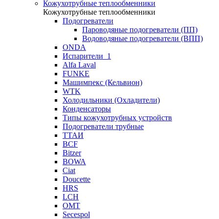
Кожухотрубные теплообменники
Кожухотрубные теплообменники
Подогреватели
Пароводяные подогреватели (ПП)
Водоводяные подогреватели (ВПП)
ONDA
Испарители_1
Alfa Laval
FUNKE
Машимпекс (Кельвион)
WTK
Холодильники (Охладители)
Конденсаторы
Типы кожухотрубных устройств
Подогреватели трубные
ТТАИ
BCF
Bitzer
BOWA
Ciat
Doucette
HRS
LCH
OMT
Secespol