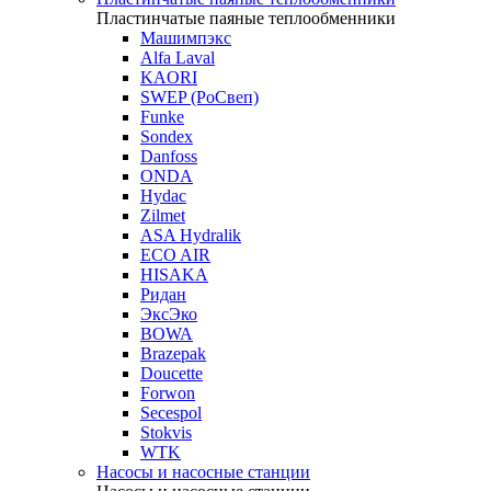
Пластинчатые паяные теплообменники
Машимпэкс
Alfa Laval
KAORI
SWEP (РоСвеп)
Funke
Sondex
Danfoss
ONDA
Hydac
Zilmet
ASA Hydralik
ECO AIR
HISAKA
Ридан
ЭксЭко
BOWA
Brazepak
Doucette
Forwon
Secespol
Stokvis
WTK
Насосы и насосные станции