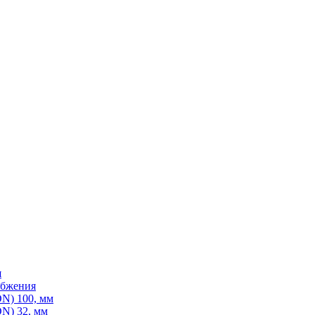
я
абжения
N) 100, мм
N) 32, мм