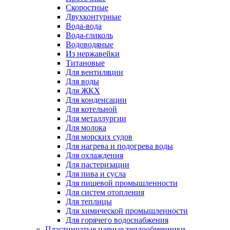
Скоростные
Двухконтурные
Вода-вода
Вода-гликоль
Водоводяные
Из нержавейки
Титановые
Для вентиляции
Для воды
Для ЖКХ
Для конденсации
Для котельной
Для металлургии
Для молока
Для морских судов
Для нагрева и подогрева воды
Для охлаждения
Для пастеризации
Для пива и сусла
Для пищевой промышленности
Для систем отопления
Для теплицы
Для химической промышленности
Для горячего водоснабжения
Пластинчатые паяные теплообменники