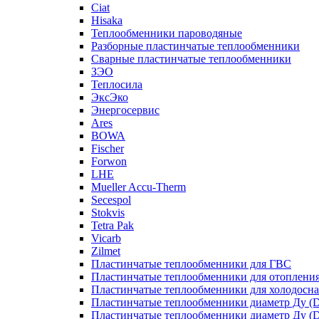
Ciat
Hisaka
Теплообменники пароводяные
Разборные пластинчатые теплообменники
Сварные пластинчатые теплообменники
ЗЭО
Теплосила
ЭксЭко
Энергосервис
Ares
BOWA
Fischer
Forwon
LHE
Mueller Accu-Therm
Secespol
Stokvis
Tetra Pak
Vicarb
Zilmet
Пластинчатые теплообменники для ГВС
Пластинчатые теплообменники для отоплени
Пластинчатые теплообменники для холодосн
Пластинчатые теплообменники диаметр Ду (D
Пластинчатые теплообменники диаметр Ду (D