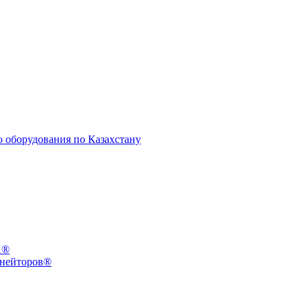
X®
инейторов®