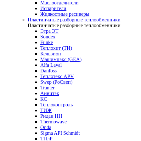
Маслоотделители
Испарители
Жидкостные ресиверы
Пластинчатые разборные теплообменники
Пластинчатые разборные теплообменники
Этра ЭТ
Sondex
Funke
Теплохит (ТИ)
Кельвион
Машимпэкс (GEA)
Alfa Laval
Danfoss
Теплотекс APV
Swep (РоСвеп)
Tranter
Анвитэк
КС
Теплоконтроль
ТИЖ
Ридан НН
Thermowave
Onda
Sigma API Schmidt
ТПлР