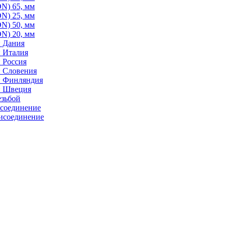
N) 65, мм
N) 25, мм
N) 50, мм
N) 20, мм
: Дания
: Италия
 Россия
: Словения
: Финляндия
: Швеция
езьбой
исоединение
исоединение