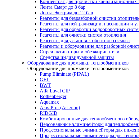
Концентрат для прочистки канализационных 
Лента Смарт до 8 бар
Лента Экстрим до 12 бар
Реагенты для безразборной очистки отопител
Реагенты для нейтрализации, пассивации и у
Реагенты для обработки водооборотных сист
Реагенты для очистки систем отопления
Реагенты для установок обратного осмоса
Реагенты и оборудование для разборной очи
Спреи активаторы и обезжириватели
Средства индивидуальной защиты
Оборудование для промывки теплообменников
Оборудование для промывки теплообменников
Pump Eliminate (PIPAL)
GEL
BWT
Alfa Laval CIP
Rothenberger
Aquamax
АкваProf (Asterion)
RIDGID
Комбинированные для теплообменного обору
Персональные элиминейторы для теплообмен
Профессиональные элиминейторы для инжен
Профессиональные элиминейторы для теплоо