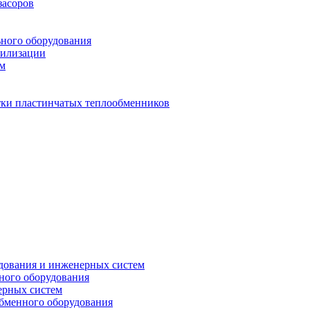
засоров
ьного оборудования
тилизации
ем
стки пластинчатых теплообменников
дования и инженерных систем
ного оборудования
ерных систем
бменного оборудования