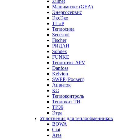
Zilmet
Машимпэкс (GEA)
Энергосервис
ЭксЭко
ТПлР
Теплосила
Secespol
Fischer
РИДАН
Sondex
FUNKE
Теплотекс APV
Danfoss
Kelvion
SWEP (Росвеп)
Анвитэк
КС
Теплоконтроль
Теплохит ТИ
ТИЖ
Этра
Уплотнения для теплообменников
BOWA
Ciat
Ares