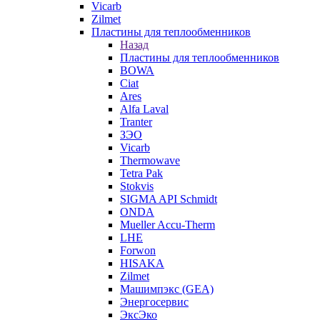
Vicarb
Zilmet
Пластины для теплообменников
Назад
Пластины для теплообменников
BOWA
Ciat
Ares
Alfa Laval
Tranter
ЗЭО
Vicarb
Thermowave
Tetra Pak
Stokvis
SIGMA API Schmidt
ONDA
Mueller Accu-Therm
LHE
Forwon
HISAKA
Zilmet
Машимпэкс (GEA)
Энергосервис
ЭксЭко