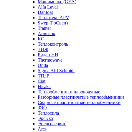
Машимпэкс (GEA)
Alfa Laval
Danfoss
Теплотекс APV
Swep (РоСвеп)
Tranter
Анвитэк
КС
Теплоконтроль
ТИЖ
Ридан НН
Thermowave
Onda
Sigma API Schmidt
ТПлР
Ciat
Hisaka
Теплообменники пароводяные
Разборные пластинчатые теплообменники
Сварные пластинчатые теплообменники
ЗЭО
Теплосила
ЭксЭко
Энергосервис
Ares