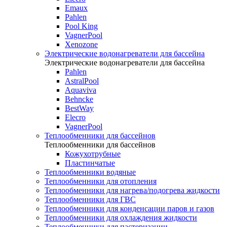
Emaux
Pahlen
Pool King
VagnerPool
Xenozone
Электрические водонагреватели для бассейна
Электрические водонагреватели для бассейна
Pahlen
AstralPool
Aquaviva
Behncke
BestWay
Elecro
VagnerPool
Теплообменники для бассейнов
Теплообменники для бассейнов
Кожухотрубные
Пластинчатые
Теплообменники водяные
Теплообменники для отопления
Теплообменники для нагрева/подогрева жидкости
Теплообменники для ГВС
Теплообменники для конденсации паров и газов
Теплообменники для охлаждения жидкости
Теплообменники для пастеризации