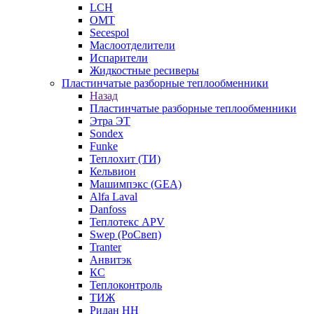
LCH
OMT
Secespol
Маслоотделители
Испарители
Жидкостные ресиверы
Пластинчатые разборные теплообменники
Назад
Пластинчатые разборные теплообменники
Этра ЭТ
Sondex
Funke
Теплохит (ТИ)
Кельвион
Машимпэкс (GEA)
Alfa Laval
Danfoss
Теплотекс APV
Swep (РоСвеп)
Tranter
Анвитэк
КС
Теплоконтроль
ТИЖ
Ридан НН