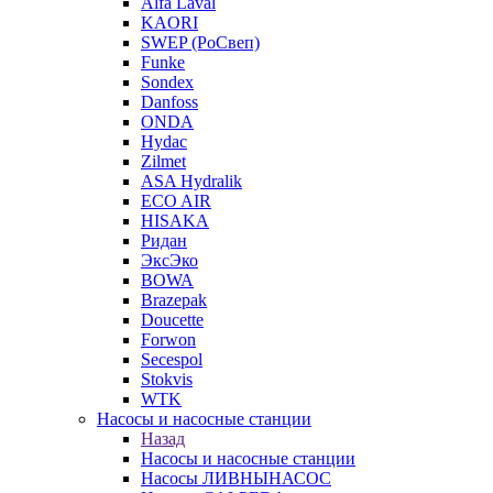
Alfa Laval
KAORI
SWEP (РоСвеп)
Funke
Sondex
Danfoss
ONDA
Hydac
Zilmet
ASA Hydralik
ECO AIR
HISAKA
Ридан
ЭксЭко
BOWA
Brazepak
Doucette
Forwon
Secespol
Stokvis
WTK
Насосы и насосные станции
Назад
Насосы и насосные станции
Насосы ЛИВНЫНАСОС