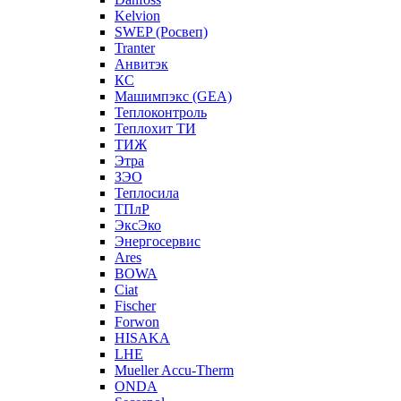
Kelvion
SWEP (Росвеп)
Tranter
Анвитэк
КС
Машимпэкс (GEA)
Теплоконтроль
Теплохит ТИ
ТИЖ
Этра
ЗЭО
Теплосила
ТПлР
ЭксЭко
Энергосервис
Ares
BOWA
Ciat
Fischer
Forwon
HISAKA
LHE
Mueller Accu-Therm
ONDA