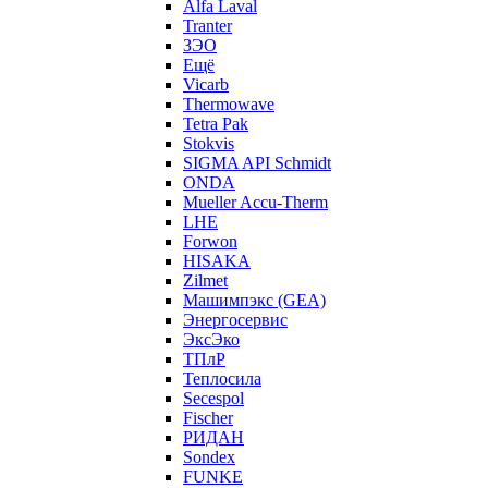
Alfa Laval
Tranter
ЗЭО
Ещё
Vicarb
Thermowave
Tetra Pak
Stokvis
SIGMA API Schmidt
ONDA
Mueller Accu-Therm
LHE
Forwon
HISAKA
Zilmet
Машимпэкс (GEA)
Энергосервис
ЭксЭко
ТПлР
Теплосила
Secespol
Fischer
РИДАН
Sondex
FUNKE