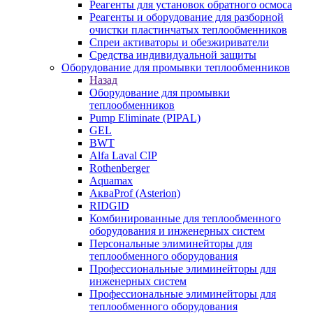
Реагенты для установок обратного осмоса
Реагенты и оборудование для разборной
очистки пластинчатых теплообменников
Спреи активаторы и обезжириватели
Средства индивидуальной защиты
Оборудование для промывки теплообменников
Назад
Оборудование для промывки
теплообменников
Pump Eliminate (PIPAL)
GEL
BWT
Alfa Laval CIP
Rothenberger
Aquamax
АкваProf (Asterion)
RIDGID
Комбинированные для теплообменного
оборудования и инженерных систем
Персональные элиминейторы для
теплообменного оборудования
Профессиональные элиминейторы для
инженерных систем
Профессиональные элиминейторы для
теплообменного оборудования