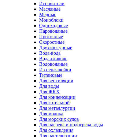
Испарители
Масляные
Медные
Моноблоки
Одноходовые
Пароводяные
Проточные
Скоростные
Двухконтурные
Вода-вода
Вода-гликоль
Водоводяные
Из нержавейки
Титановые
Для вентиляции
Для воды
Для ЖКХ
Для конденсации
Для котельной
Для металлургии
Для молока
Для морских судов
Для нагрева и подогрева воды
Для охлаждения
Для пастеризации