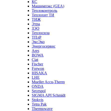
КС
Машимпэкс (GEA)
Теплоконтроль
Теплохит ТИ
ТИЖ
Этра
ЗЭО
Теплосила
ТПлР
ЭксЭко
Энергосервис
Ares
BOWA
Ciat
Fischer
Forwon
HISAKA
LHE
Mueller Accu-Therm
ONDA
Secespol
SIGMA API Schmidt
Stokvis
Tetra Pak
Thermowave