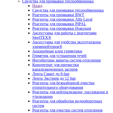
Средства для промывки теплообменника
Назад
Средства для промывки теплообменника
Реагенты для промывки BWT
Реагенты для промывки Alfa Laval
Реагенты для промывки PIPAL
Реагенты для промывки Новохим
Аксессуары для работы с реагентами
SteelTEX®
Аксессуары для удобства эксплуатации
элиминейторов®
Анаэробные клеи герметики
Герметик для устранения течей
Ингибиторы защиты систем отопления
Концентрат для прочистки
канализационных засоров
Лента Смарт до 8 бар
Лента Экстрим до 12 бар
Реагенты для безразборной очистки
отопительного оборудования
Реагенты для нейтрализации, пассивации и
утилизации
Реагенты для обработки водооборотных
систем
Реагенты для очистки систем отопления