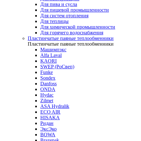
Для пива и сусла
Для пищевой промышленности
Для систем отопления
Для теплицы
Для химической промышленности
Для горячего водоснабжения
Пластинчатые паяные теплообменники
Пластинчатые паяные теплообменники
Машимпэкс
Alfa Laval
KAORI
SWEP (РоСвеп)
Funke
Sondex
Danfoss
ONDA
Hydac
Zilmet
ASA Hydralik
ECO AIR
HISAKA
Ридан
ЭксЭко
BOWA
Brazepak