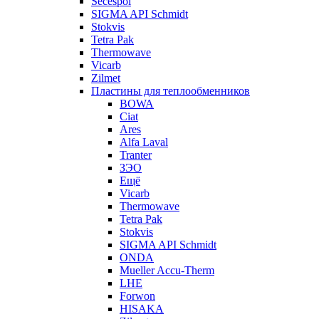
Secespol
SIGMA API Schmidt
Stokvis
Tetra Pak
Thermowave
Vicarb
Zilmet
Пластины для теплообменников
BOWA
Ciat
Ares
Alfa Laval
Tranter
ЗЭО
Ещё
Vicarb
Thermowave
Tetra Pak
Stokvis
SIGMA API Schmidt
ONDA
Mueller Accu-Therm
LHE
Forwon
HISAKA