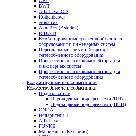
GEL
BWT
Alfa Laval CIP
Rothenberger
Aquamax
АкваProf (Asterion)
RIDGID
Комбинированные для теплообменного
оборудования и инженерных систем
Персональные элиминейторы для
теплообменного оборудования
Профессиональные элиминейторы для
инженерных систем
Профессиональные элиминейторы для
теплообменного оборудования
Кожухотрубные теплообменники
Кожухотрубные теплообменники
Подогреватели
Пароводяные подогреватели (ПП)
Водоводяные подогреватели (ВПП)
ONDA
Испарители_1
Alfa Laval
FUNKE
Машимпекс (Кельвион)