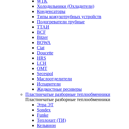
WTK
Холодильники (Охладители)
Конденсаторы
Типы кожухотрубных устройств
Подогреватели трубные
ТТАИ
BCF
Bitzer
BOWA
Ciat
Doucette
HRS
LCH
OMT
Secespol
Маслоотделители
Испарители
Жидкостные ресиверы
Пластинчатые разборные теплообменники
Пластинчатые разборные теплообменники
Этра ЭТ
Sondex
Funke
Теплохит (ТИ)
Кельвион