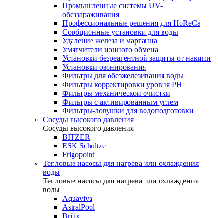
Промышленные системы UV-
обеззараживания
Профессиональные решения для HoReCa
Сорбционные установки для воды
Удаление железа и марганца
Умягчители ионного обмена
Установки безреагентной защиты от накипи
Установки озонирования
Фильтры для обезжелезивания воды
Фильтры корректировки уровня PH
Фильтры механической очистки
Фильтры с активированным углем
Фильтры-ловушки для водоподготовки
Сосуды высокого давления
Сосуды высокого давления
BITZER
ESK Schultze
Frigopoint
Тепловые насосы для нагрева или охлаждения
воды
Тепловые насосы для нагрева или охлаждения
воды
Aquaviva
AstralPool
Brilix