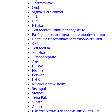
Thermowave
Onda
Sigma API Schmidt
ТПлР
Ciat
Hisaka
Теплообменники пароводяные
Разборные пластинчатые теплообменники
Сварные пластинчатые теплообменники
ЗЭО
Теплосила
ЭксЭко
Энергосервис
Ares
BOWA
Fischer
Forwon
LHE
Mueller Accu-Therm
Secespol
Stokvis
Tetra Pak
Vicarb
Zilmet
Пластинчатые теплообменники для ГВС