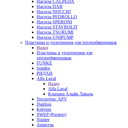
Насосы CALPEDA
Насосы DAB
Насосы NOCCHI
Насосы PEDROLLO
Насосы SPERONI
Насосы STAVROLIT
Насосы TSURUMI
Насосы UNIPUMP
Пластины и уплотнения для теплообменников
Назад
Пластины и уплотнения для
теплообменников
FUNKE
Sondex
РИДАН
Alfa Laval
Назад
Alfa Laval
Клапана Альфа Лаваль
Теплотекс APV
Danfoss
Kelvion
SWEP (Росвеп)
Tranter
Анвитэк