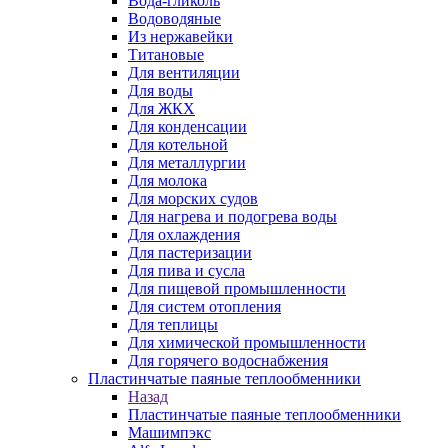
Вода-гликоль
Водоводяные
Из нержавейки
Титановые
Для вентиляции
Для воды
Для ЖКХ
Для конденсации
Для котельной
Для металлургии
Для молока
Для морских судов
Для нагрева и подогрева воды
Для охлаждения
Для пастеризации
Для пива и сусла
Для пищевой промышленности
Для систем отопления
Для теплицы
Для химической промышленности
Для горячего водоснабжения
Пластинчатые паяные теплообменники
Назад
Пластинчатые паяные теплообменники
Машимпэкс