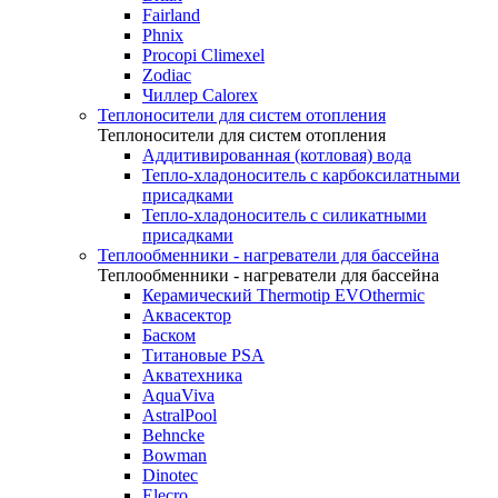
Fairland
Phnix
Procopi Climexel
Zodiac
Чиллер Calorex
Теплоносители для систем отопления
Теплоносители для систем отопления
Аддитивированная (котловая) вода
Тепло-хладоноситель с карбоксилатными
присадками
Тепло-хладоноситель с силикатными
присадками
Теплообменники - нагреватели для бассейна
Теплообменники - нагреватели для бассейна
Керамический Thermotip EVOthermic
Аквасектор
Баском
Титановые PSA
Акватехника
AquaViva
AstralPool
Behncke
Bowman
Dinotec
Elecro