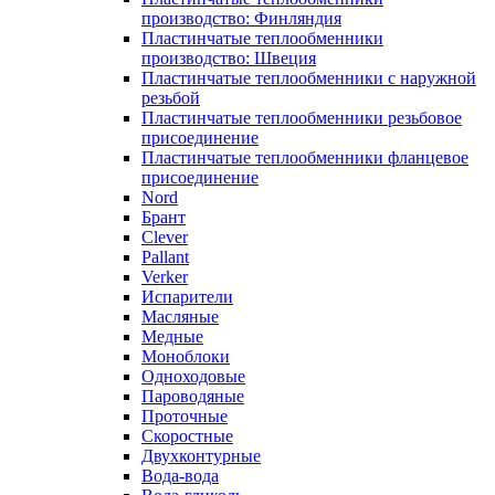
производство: Финляндия
Пластинчатые теплообменники
производство: Швеция
Пластинчатые теплообменники с наружной
резьбой
Пластинчатые теплообменники резьбовое
присоединение
Пластинчатые теплообменники фланцевое
присоединение
Nord
Брант
Clever
Pallant
Verker
Испарители
Масляные
Медные
Моноблоки
Одноходовые
Пароводяные
Проточные
Скоростные
Двухконтурные
Вода-вода