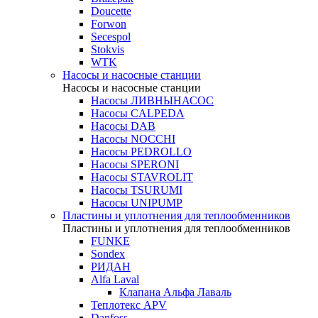
Doucette
Forwon
Secespol
Stokvis
WTK
Насосы и насосные станции
Насосы и насосные станции
Насосы ЛИВНЫНАСОС
Насосы CALPEDA
Насосы DAB
Насосы NOCCHI
Насосы PEDROLLO
Насосы SPERONI
Насосы STAVROLIT
Насосы TSURUMI
Насосы UNIPUMP
Пластины и уплотнения для теплообменников
Пластины и уплотнения для теплообменников
FUNKE
Sondex
РИДАН
Alfa Laval
Клапана Альфа Лаваль
Теплотекс APV
Danfoss