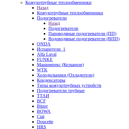
Кожухотрубные теплообменники
Назад
Кожухотрубные теплообменники
Подогреватели
Назад
Подогреватели
Пароводяные подогреватели (ПП)
Водоводяные подогреватели (ВПП)
ONDA
Испарители_1
Alfa Laval
FUNKE
Машимпекс (Кельвион)
WTK
Холодильники (Охладители)
Конденсаторы
Типы кожухотрубных устройств
Подогреватели трубные
ТТАИ
BCF
Bitzer
BOWA
Ciat
Doucette
HRS