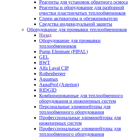
Реагенты для установок обратного осмоса
Реагенты и оборудование для разборной
очистки пластинчатых теплообменников
Спреи активаторы и обезжириватели
Средства индивидуальной защиты
Оборудование для промывки теплообменников
Назад
Оборудование для промывки
теплообменников
Pump Eliminate (PIPAL)
GEL
BWT
Alfa Laval CIP
Rothenberger
Aquamax
АкваProf (Asterion)
RIDGID
Комбинированные для теплообменного
оборудования и инженерных систем
Персональные элиминейторы для
теплообменного оборудования
Профессиональные элиминейторы для
инженерных систем
Профессиональные элиминейторы для
теплообменного оборудования