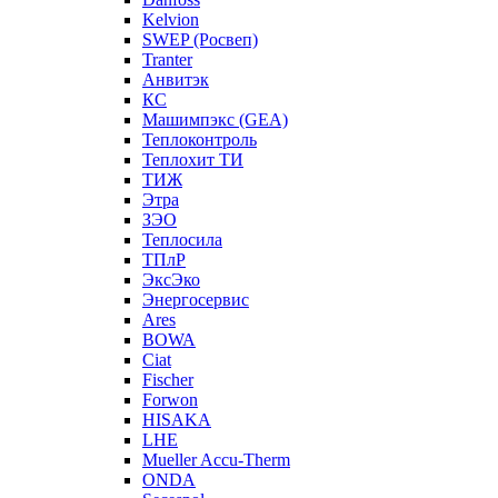
Kelvion
SWEP (Росвеп)
Tranter
Анвитэк
КС
Машимпэкс (GEA)
Теплоконтроль
Теплохит ТИ
ТИЖ
Этра
ЗЭО
Теплосила
ТПлР
ЭксЭко
Энергосервис
Ares
BOWA
Ciat
Fischer
Forwon
HISAKA
LHE
Mueller Accu-Therm
ONDA