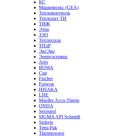
КС
Машимпэкс (GEA)
Теплоконтроль
Теплохит ТИ
ТИЖ
Этра
ЗЭО
Теплосила
ТПлР
ЭксЭко
Энергосервис
Ares
BOWA
Ciat
Fischer
Forwon
HISAKA
LHE
Mueller Accu-Therm
ONDA
Secespol
SIGMA API Schmidt
Stokvis
Tetra Pak
Thermowave