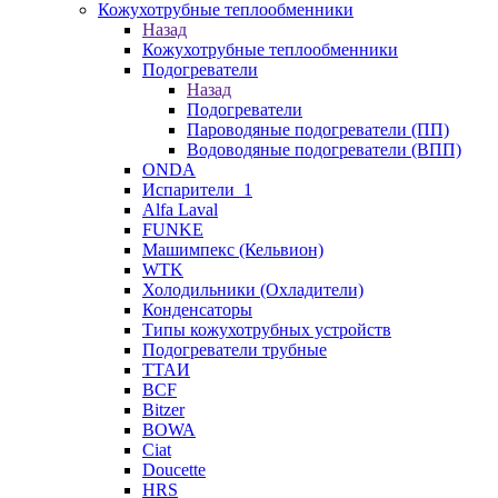
Кожухотрубные теплообменники
Назад
Кожухотрубные теплообменники
Подогреватели
Назад
Подогреватели
Пароводяные подогреватели (ПП)
Водоводяные подогреватели (ВПП)
ONDA
Испарители_1
Alfa Laval
FUNKE
Машимпекс (Кельвион)
WTK
Холодильники (Охладители)
Конденсаторы
Типы кожухотрубных устройств
Подогреватели трубные
ТТАИ
BCF
Bitzer
BOWA
Ciat
Doucette
HRS