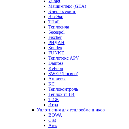
Zilmet
Машимпэкс (GEA)
Энергосервис
ЭксЭко
ТПлР
Теплосила
Secespol
Fischer
РИДАН
Sondex
FUNKE
Теплотекс APV
Danfoss
Kelvion
SWEP (Росвеп)
Анвитэк
КС
Теплоконтроль
Теплохит ТИ
ТИЖ
Этра
Уплотнения для теплообменников
BOWA
Ciat
Ares