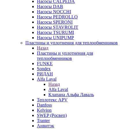
Насосы CALPEDA
Насосы DAB
Насосы NOCCHI
Насосы PEDROLLO
Насосы SPERONI
Насосы STAVROLIT
Насосы TSURUMI
Насосы UNIPUMP
Пластины и уплотнения для теплообменников
Назад
Пластины и уплотнения для
теплообменников
FUNKE
Sondex
РИДАН
Alfa Laval
Назад
Alfa Laval
Клапана Альфа Лаваль
Теплотекс APV
Danfoss
Kelvion
SWEP (Росвеп)
Tranter
Анвитэк