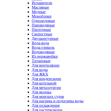
Испарители
Масляные
Медные
Моноблоки
Одноходовые
Пароводяные
Проточные
Скоростные
Двухконтурные
Вода-вода
Вода-гликоль
Водоводяные
Из нержавейки
Титановые
Для вентиляции
Для воды
Для ЖКХ
Для конденсации
Для котельной
Для металлургии
Для молока
Для морских судов
Для нагрева и подогрева воды
Для охлаждения
Для пастеризации