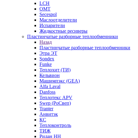
LCH
OMT
Secespol
Маслоотделители
Испарители
Жидкостные ресиверы
Пластинчатые разборные теплообменники
Назад
Пластинчатые разборные теплообменники
Этра ЭТ
Sondex
Funke
Теплохит (ТИ)
Кельвион
Машимпэкс (GEA)
Alfa Laval
Danfoss
Теплотекс APV
Swep (РоСвеп)
Tranter
Анвитэк
КС
Теплоконтроль
ТИЖ
Ридан НН