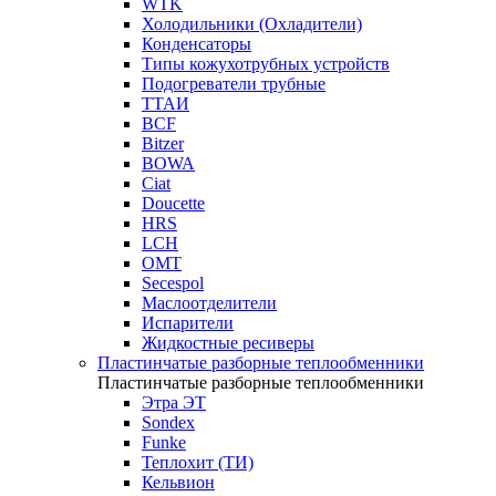
WTK
Холодильники (Охладители)
Конденсаторы
Типы кожухотрубных устройств
Подогреватели трубные
ТТАИ
BCF
Bitzer
BOWA
Ciat
Doucette
HRS
LCH
OMT
Secespol
Маслоотделители
Испарители
Жидкостные ресиверы
Пластинчатые разборные теплообменники
Пластинчатые разборные теплообменники
Этра ЭТ
Sondex
Funke
Теплохит (ТИ)
Кельвион