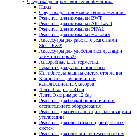
Средства для промывки теплообменника
Назад
Средства для промывки теплообменника
Реагенты для промывки BWT
Реагенты для промывки Alfa Laval
Реагенты для промывки PIPAL
Реагенты для промывки Новохим
Аксессуары для работы с реагентами
SteelTEX®
Аксессуары для удобства эксплуатации
элиминейторов®
Анаэробные клеи герметики
Герметик для устранения течей
Ингибиторы защиты систем отопления
Концентрат для прочистки
канализационных засоров
Лента Смарт до 8 бар
Лента Экстрим до 12 бар
Реагенты для безразборной очистки
отопительного оборудования
Реагенты для нейтрализации, пассивации и
утилизации
Реагенты для обработки водооборотных
систем
Реагенты для очистки систем отопления