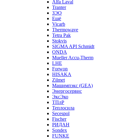
Alfa Laval
Tranter
ЗЭО
Ещё
Vicarb
Thermowave
Tetra Pak
Stokvis
SIGMA API Schmidt
ONDA
Mueller Accu-Therm
LHE
Forwon
HISAKA
Zilmet
Машимпэкс (GEA)
Энергосервис
ЭксЭко
ТПлР
Теплосила
Secespol
Fischer
РИДАН
Sondex
FUNKE