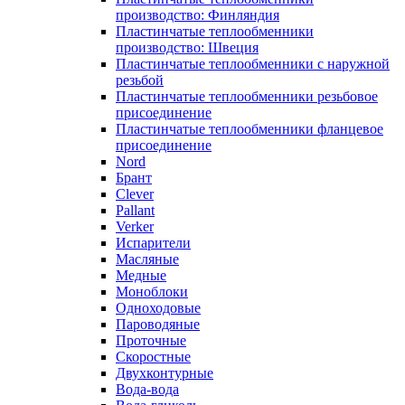
производство: Финляндия
Пластинчатые теплообменники
производство: Швеция
Пластинчатые теплообменники с наружной
резьбой
Пластинчатые теплообменники резьбовое
присоединение
Пластинчатые теплообменники фланцевое
присоединение
Nord
Брант
Clever
Pallant
Verker
Испарители
Масляные
Медные
Моноблоки
Одноходовые
Пароводяные
Проточные
Скоростные
Двухконтурные
Вода-вода