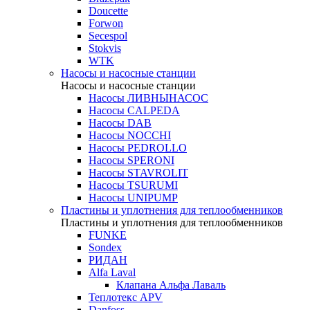
Doucette
Forwon
Secespol
Stokvis
WTK
Насосы и насосные станции
Насосы и насосные станции
Насосы ЛИВНЫНАСОС
Насосы CALPEDA
Насосы DAB
Насосы NOCCHI
Насосы PEDROLLO
Насосы SPERONI
Насосы STAVROLIT
Насосы TSURUMI
Насосы UNIPUMP
Пластины и уплотнения для теплообменников
Пластины и уплотнения для теплообменников
FUNKE
Sondex
РИДАН
Alfa Laval
Клапана Альфа Лаваль
Теплотекс APV
Danfoss