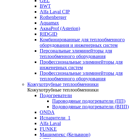
GEL
BWT
Alfa Laval CIP
Rothenberger
Aquamax
АкваProf (Asterion)
RIDGID
Комбинированные для теплообменного
оборудования и инженерных систем
Персональные элиминейторы для
теплообменного оборудования
Профессиональные элиминейторы для
инженерных систем
Профессиональные элиминейторы для
теплообменного оборудования
Кожухотрубные теплообменники
Кожухотрубные теплообменники
Подогреватели
Пароводяные подогреватели (ПП)
Водоводяные подогреватели (ВПП)
ONDA
Испарители_1
Alfa Laval
FUNKE
Машимпекс (Кельвион)