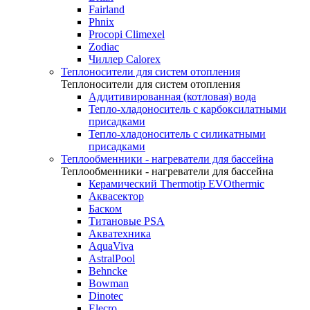
Fairland
Phnix
Procopi Climexel
Zodiac
Чиллер Calorex
Теплоносители для систем отопления
Теплоносители для систем отопления
Аддитивированная (котловая) вода
Тепло-хладоноситель с карбоксилатными
присадками
Тепло-хладоноситель с силикатными
присадками
Теплообменники - нагреватели для бассейна
Теплообменники - нагреватели для бассейна
Керамический Thermotip EVOthermic
Аквасектор
Баском
Титановые PSA
Акватехника
AquaViva
AstralPool
Behncke
Bowman
Dinotec
Elecro