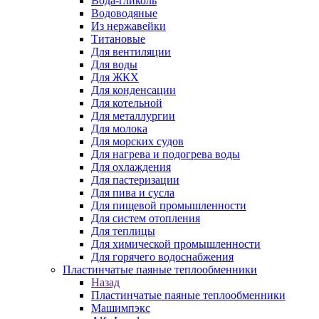
Вода-гликоль
Водоводяные
Из нержавейки
Титановые
Для вентиляции
Для воды
Для ЖКХ
Для конденсации
Для котельной
Для металлургии
Для молока
Для морских судов
Для нагрева и подогрева воды
Для охлаждения
Для пастеризации
Для пива и сусла
Для пищевой промышленности
Для систем отопления
Для теплицы
Для химической промышленности
Для горячего водоснабжения
Пластинчатые паяные теплообменники
Назад
Пластинчатые паяные теплообменники
Машимпэкс