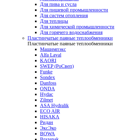
Для пива и сусла
Для пищевой промышленности
Для систем отопления
Для теплицы
Для химической промышленности
Для горячего водоснабжения
Пластинчатые паяные теплообменники
Пластинчатые паяные теплообменники
Машимпэкс
Alfa Laval
KAORI
SWEP (РоСвеп)
Funke
Sondex
Danfoss
ONDA
Hydac
Zilmet
ASA Hydralik
ECO AIR
HISAKA
Ридан
ЭксЭко
BOWA
Brazepak