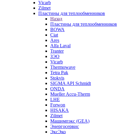
Vicarb
Zilmet
Пластины для теплообменников
Назад
Пластины для теплообменников
BOWA
Ciat
Ares
Alfa Laval
Tranter
ЗЭО
Vicarb
Thermowave
Tetra Pak
Stokvis
SIGMA API Schmidt
ONDA
Mueller Accu-Therm
LHE
Forwon
HISAKA
Zilmet
Машимпэкс (GEA)
Энергосервис
ЭксЭко