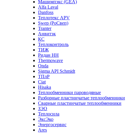
Машимпэкс (GEA)
Alfa Laval
Danfoss
Теплотекс APV
Swep (РоСвеп)
Tranter
Анвитэк
КС
Теплоконтроль
ТИЖ
Ридан НН
Thermowave
Onda
Sigma API Schmidt
ТПлР
Ciat
Hisaka
Теплообменники пароводяные
Разборные пластинчатые теплообменники
Сварные пластинчатые теплообменники
ЗЭО
Теплосила
ЭксЭко
Энергосервис
Ares