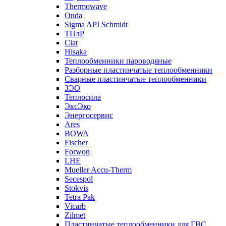
Thermowave
Onda
Sigma API Schmidt
ТПлР
Ciat
Hisaka
Теплообменники пароводяные
Разборные пластинчатые теплообменники
Сварные пластинчатые теплообменники
ЗЭО
Теплосила
ЭксЭко
Энергосервис
Ares
BOWA
Fischer
Forwon
LHE
Mueller Accu-Therm
Secespol
Stokvis
Tetra Pak
Vicarb
Zilmet
Пластинчатые теплообменники для ГВС