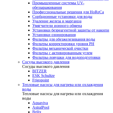
Промышленные системы UV-
обеззараживания
Профессиональные решения для HoReCa
Сорбционные установки для воды
Удаление железа и марганца
Умягчители ионного обмена
Установки безреагентной защиты от накипи
Установки озонирования
Фильтры для обезжелезивания воды
Фильтры корректировки уровня PH
Фильтры механической очистки
Фильтры с активированным углем
Фильтры-ловушки для водоподготовки
Сосуды высокого давления
Сосуды высокого давления
BITZER
ESK Schultze
Frigopoint
Тепловые насосы для нагрева или охлаждения
воды
Тепловые насосы для нагрева или охлаждения
воды
Aquaviva
AstralPool
Brilix