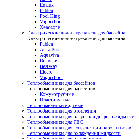
Emaux
Pahlen
Pool King
VagnerPool
Xenozone
Электрические водонагреватели для бассейна
Электрические водонагреватели для бассейна
Pahlen
AstralPool
Aquaviva
Behncke
BestWay
Elecro
VagnerPool
Теплообменники для бассейнов
Теплообменники для бассейнов
Кожухотрубные
Пластинчатые
Теплообменники водяные
Теплообменники для отопления
Теплообменники для нагрева/подогрева жидкости
Теплообменники для ГВС
Теплообменники для конденсации паров и газов
Теплообменники для охлаждения жидкости
Теплообменники для пастеризации