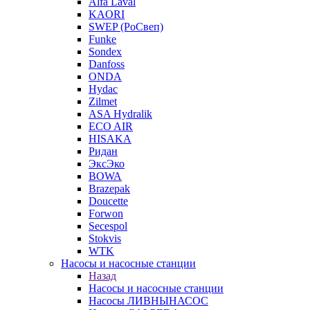
Alfa Laval
KAORI
SWEP (РоСвеп)
Funke
Sondex
Danfoss
ONDA
Hydac
Zilmet
ASA Hydralik
ECO AIR
HISAKA
Ридан
ЭксЭко
BOWA
Brazepak
Doucette
Forwon
Secespol
Stokvis
WTK
Насосы и насосные станции
Назад
Насосы и насосные станции
Насосы ЛИВНЫНАСОС