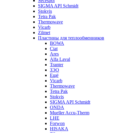
Secespol
SIGMA API Schmidt
Stokvis
Tetra Pak
Thermowave
Vicarb
Zilmet
Пластины для теплообменников
BOWA
Ciat
Ares
Alfa Laval
Tranter
ЗЭО
Ещё
Vicarb
Thermowave
Tetra Pak
Stokvis
SIGMA API Schmidt
ONDA
Mueller Accu-Therm
LHE
Forwon
HISAKA