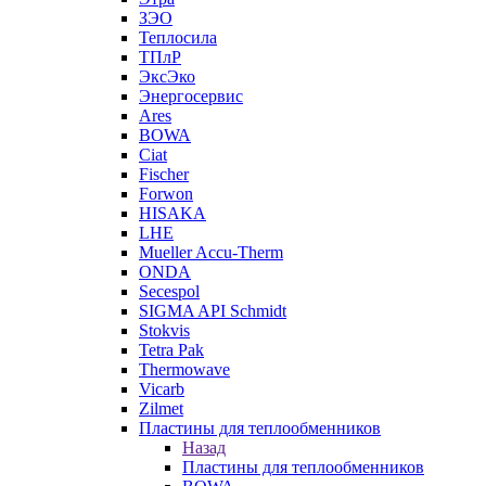
ЗЭО
Теплосила
ТПлР
ЭксЭко
Энергосервис
Ares
BOWA
Ciat
Fischer
Forwon
HISAKA
LHE
Mueller Accu-Therm
ONDA
Secespol
SIGMA API Schmidt
Stokvis
Tetra Pak
Thermowave
Vicarb
Zilmet
Пластины для теплообменников
Назад
Пластины для теплообменников