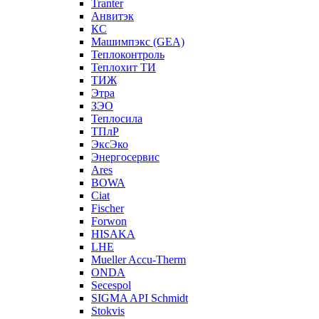
Tranter
Анвитэк
КС
Машимпэкс (GEA)
Теплоконтроль
Теплохит ТИ
ТИЖ
Этра
ЗЭО
Теплосила
ТПлР
ЭксЭко
Энергосервис
Ares
BOWA
Ciat
Fischer
Forwon
HISAKA
LHE
Mueller Accu-Therm
ONDA
Secespol
SIGMA API Schmidt
Stokvis