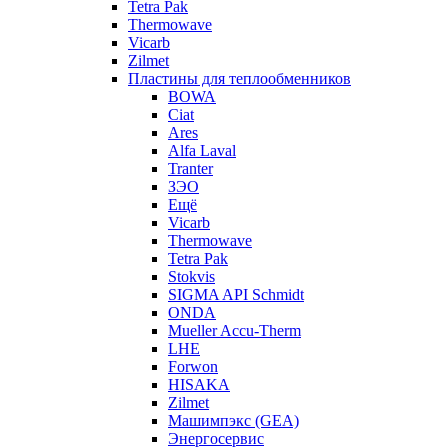
Tetra Pak
Thermowave
Vicarb
Zilmet
Пластины для теплообменников
BOWA
Ciat
Ares
Alfa Laval
Tranter
ЗЭО
Ещё
Vicarb
Thermowave
Tetra Pak
Stokvis
SIGMA API Schmidt
ONDA
Mueller Accu-Therm
LHE
Forwon
HISAKA
Zilmet
Машимпэкс (GEA)
Энергосервис