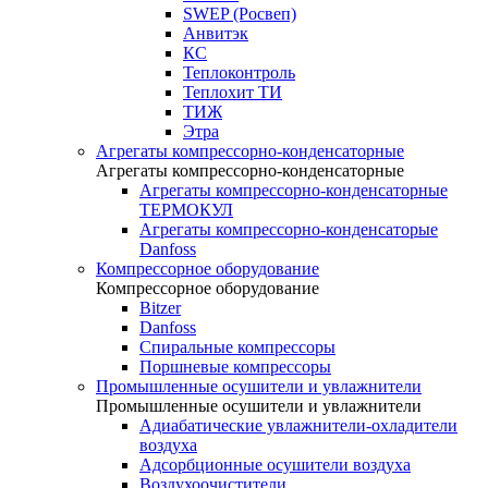
SWEP (Росвеп)
Анвитэк
КС
Теплоконтроль
Теплохит ТИ
ТИЖ
Этра
Агрегаты компрессорно-конденсаторные
Агрегаты компрессорно-конденсаторные
Агрегаты компрессорно-конденсаторные
ТЕРМОКУЛ
Агрегаты компрессорно-конденсаторые
Danfoss
Компрессорное оборудование
Компрессорное оборудование
Bitzer
Danfoss
Спиральные компрессоры
Поршневые компрессоры
Промышленные осушители и увлажнители
Промышленные осушители и увлажнители
Адиабатические увлажнители-охладители
воздуха
Адсорбционные осушители воздуха
Воздухоочистители