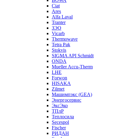
BOWA
Ciat
Ares
Alfa Laval
Tranter
ЗЭО
Vicarb
Thermowave
Tetra Pak
Stokvis
SIGMA API Schmidt
ONDA
Mueller Accu-Therm
LHE
Forwon
HISAKA
Zilmet
Машимпэкс (GEA)
Энергосервис
ЭксЭко
ТПлР
Теплосила
Secespol
Fischer
РИДАН