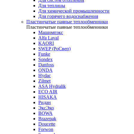
Для систем отопления
Для теплицы
Для химической промышленности
Для горячего водоснабжения
Пластинчатые паяные теплообменники
Пластинчатые паяные теплообменники
Машимпэкс
Alfa Laval
KAORI
SWEP (РоСвеп)
Funke
Sondex
Danfoss
ONDA
Hydac
Zilmet
ASA Hydralik
ECO AIR
HISAKA
Ридан
ЭксЭко
BOWA
Brazepak
Doucette
Forwon