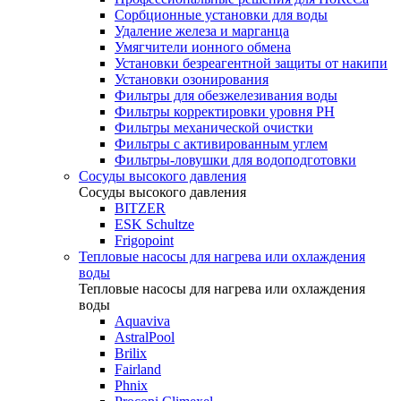
Сорбционные установки для воды
Удаление железа и марганца
Умягчители ионного обмена
Установки безреагентной защиты от накипи
Установки озонирования
Фильтры для обезжелезивания воды
Фильтры корректировки уровня PH
Фильтры механической очистки
Фильтры с активированным углем
Фильтры-ловушки для водоподготовки
Сосуды высокого давления
Сосуды высокого давления
BITZER
ESK Schultze
Frigopoint
Тепловые насосы для нагрева или охлаждения
воды
Тепловые насосы для нагрева или охлаждения
воды
Aquaviva
AstralPool
Brilix
Fairland
Phnix