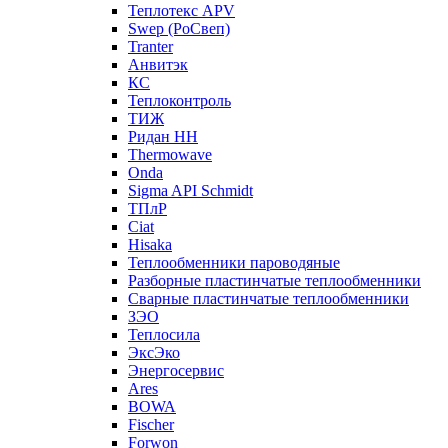
Теплотекс APV
Swep (РоСвеп)
Tranter
Анвитэк
КС
Теплоконтроль
ТИЖ
Ридан НН
Thermowave
Onda
Sigma API Schmidt
ТПлР
Ciat
Hisaka
Теплообменники пароводяные
Разборные пластинчатые теплообменники
Сварные пластинчатые теплообменники
ЗЭО
Теплосила
ЭксЭко
Энергосервис
Ares
BOWA
Fischer
Forwon