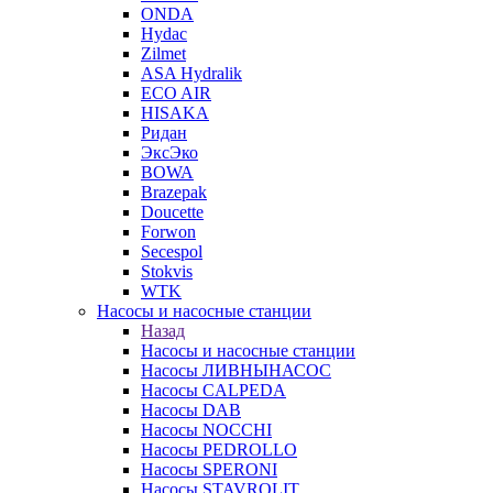
ONDA
Hydac
Zilmet
ASA Hydralik
ECO AIR
HISAKA
Ридан
ЭксЭко
BOWA
Brazepak
Doucette
Forwon
Secespol
Stokvis
WTK
Насосы и насосные станции
Назад
Насосы и насосные станции
Насосы ЛИВНЫНАСОС
Насосы CALPEDA
Насосы DAB
Насосы NOCCHI
Насосы PEDROLLO
Насосы SPERONI
Насосы STAVROLIT