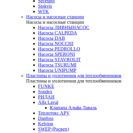
Secespol
Stokvis
WTK
Насосы и насосные станции
Насосы и насосные станции
Насосы ЛИВНЫНАСОС
Насосы CALPEDA
Насосы DAB
Насосы NOCCHI
Насосы PEDROLLO
Насосы SPERONI
Насосы STAVROLIT
Насосы TSURUMI
Насосы UNIPUMP
Пластины и уплотнения для теплообменников
Пластины и уплотнения для теплообменников
FUNKE
Sondex
РИДАН
Alfa Laval
Клапана Альфа Лаваль
Теплотекс APV
Danfoss
Kelvion
SWEP (Росвеп)