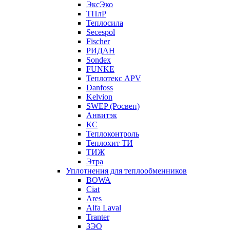
ЭксЭко
ТПлР
Теплосила
Secespol
Fischer
РИДАН
Sondex
FUNKE
Теплотекс APV
Danfoss
Kelvion
SWEP (Росвеп)
Анвитэк
КС
Теплоконтроль
Теплохит ТИ
ТИЖ
Этра
Уплотнения для теплообменников
BOWA
Ciat
Ares
Alfa Laval
Tranter
ЗЭО