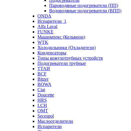
Подогреватели
Пароводяные подогреватели (ПП)
Водоводяные подогреватели (ВПП)
ONDA
Испарители_1
Alfa Laval
FUNKE
Машимпекс (Кельвион)
WTK
Холодильники (Охладители)
Конденсаторы
Типы кожухотрубных устройств
Подогреватели трубные
ТТАИ
BCF
Bitzer
BOWA
Ciat
Doucette
HRS
LCH
OMT
Secespol
Маслоотделители
Испарители