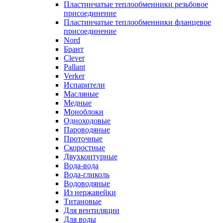
Пластинчатые теплообменники резьбовое
присоединение
Пластинчатые теплообменники фланцевое
присоединение
Nord
Брант
Clever
Pallant
Verker
Испарители
Масляные
Медные
Моноблоки
Одноходовые
Пароводяные
Проточные
Скоростные
Двухконтурные
Вода-вода
Вода-гликоль
Водоводяные
Из нержавейки
Титановые
Для вентиляции
Для воды