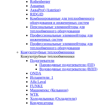
Rothenberger
Aquamax
АкваProf (Asterion)
RIDGID
Комбинированные для теплообменного
оборудования и инженерных систем
Персональные элиминейторы для
теплообменного оборудования
Профессиональные элиминейторы для
инженерных систем
Профессиональные элиминейторы для
теплообменного оборудования
Кожухотрубные теплообменники
Кожухотрубные теплообменники
Подогреватели
Пароводяные подогреватели (ПП)
Водоводяные подогреватели (ВПП)
ONDA
Испарители_1
Alfa Laval
FUNKE
Машимпекс (Кельвион)
WTK
Холодильники (Охладители)
Конденсаторы