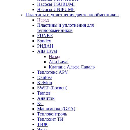
Насосы TSURUMI
Насосы UNIPUMP
Пластины и уплотнения для теплообменников
Назад
Пластины и уплотнения для
теплообменников
FUNKE
Sondex
РИДАН
Alfa Laval
Назад
Alfa Laval
Клапана Альфа Лаваль
Теплотекс APV
Danfoss
Kelvion
SWEP (Росвеп)
Tranter
Анвитэк
КС
Машимпэкс (GEA)
Теплоконтроль
Теплохит ТИ
ТИЖ
Этра