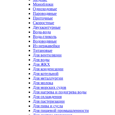
Моноблоки
Одноходовые
Пароводяные
Проточные
Скоростные
Двухконтурные
Вода-вода
Вода-гликоль
Водоводяные
Из нержавейки
Титановые
Для вентиляции
Для воды
Для ЖКХ
Для конденсации
Для котельной
Для металлургии
Для молока
Для морских судов
Для нагрева и подогрева воды
Для охлаждения
Для пастеризации
Для пива и сусла
Для пищевой промышленности