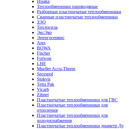
Hisaka
Теплообменники пароводяные
Разборные пластинчатые теплообменники
Сварные пластинчатые теплообменники
ЗЭО
Теплосила
ЭксЭко
Энергосервис
Ares
BOWA
Fischer
Forwon
LHE
Mueller Accu-Therm
Secespol
Stokvis
Tetra Pak
Vicarb
Zilmet
Пластинчатые теплообменники для ГВС
Пластинчатые теплообменники для
отопления
Пластинчатые теплообменники для
холодоснабжения
Пластинчатые теплообменники диаметр Ду