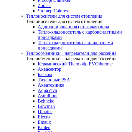
Procopi Climexel
Zodiac
Чиллер Calorex
Теплоносители для систем отопления
Теплоносители для систем отопления
Аддитивированная (котловая) вода
Тепло-хладоноситель с карбоксилатными
присадками
Тепло-хладоноситель с силикатными
присадками
Теплообменники - нагреватели для бассейна
Теплообменники - нагреватели для бассейна
Керамический Thermotip EVOthermic
Аквасектор
Баском
Титановые PSA
Акватехника
AquaViva
AstralPool
Behncke
Bowman
Dinotec
Elecro
Emaux
Pahlen