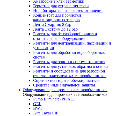
Анаэробные клеи герметики
Герметик для устранения течей
Ингибиторы защиты систем отопления
Концентрат для прочистки
канализационных засоров
Лента Смарт до 8 бар
Лента Экстрим до 12 бар
Реагенты для безразборной очистки
отопительного оборудования
Реагенты для нейтрализации, пассивации и
утилизации
Реагенты для обработки водооборотных
систем
Реагенты для очистки систем отопления
Реагенты для установок обратного осмоса
Реагенты и оборудование для разборной
очистки пластинчатых теплообменников
Спреи активаторы и обезжириватели
Средства индивидуальной защиты
Оборудование для промывки теплообменников
Оборудование для промывки теплообменников
Pump Eliminate (PIPAL)
GEL
BWT
Alfa Laval CIP