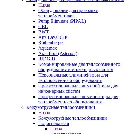
Назад
Оборудование для промывки
теплообменников
Pump Eliminate (PIPAL)
GEL
BWT
Alfa Laval CIP
Rothenberger
Aquamax
АкваProf (Asterion)
RIDGID
Комбинированные для теплообменного
оборудования и инженерных систем
Персональные элиминейторы для
теплообменного оборудования
Профессиональные элиминейторы для
инженерных систем
Профессиональные элиминейторы для
теплообменного оборудования
Кожухотрубные теплообменники
Назад
Кожухотрубные теплообменники
Подогреватели
Назад