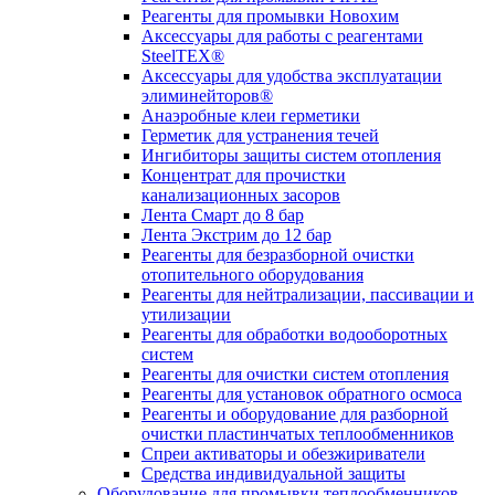
Реагенты для промывки Новохим
Аксессуары для работы с реагентами
SteelTEX®
Аксессуары для удобства эксплуатации
элиминейторов®
Анаэробные клеи герметики
Герметик для устранения течей
Ингибиторы защиты систем отопления
Концентрат для прочистки
канализационных засоров
Лента Смарт до 8 бар
Лента Экстрим до 12 бар
Реагенты для безразборной очистки
отопительного оборудования
Реагенты для нейтрализации, пассивации и
утилизации
Реагенты для обработки водооборотных
систем
Реагенты для очистки систем отопления
Реагенты для установок обратного осмоса
Реагенты и оборудование для разборной
очистки пластинчатых теплообменников
Спреи активаторы и обезжириватели
Средства индивидуальной защиты
Оборудование для промывки теплообменников