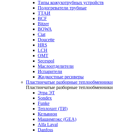
Типы кожухотрубных устройств
Подогреватели трубные
ТТАИ
BCF
Bitzer
BOWA
Ciat
Doucette
HRS
LCH
OMT
Secespol
Маслоотделители
Испарители
Жидкостные ресиверы
Пластинчатые разборные теплообменники
Пластинчатые разборные теплообменники
Этра ЭТ
Sondex
Funke
Теплохит (ТИ)
Кельвион
Машимпэкс (GEA)
Alfa Laval
Danfoss