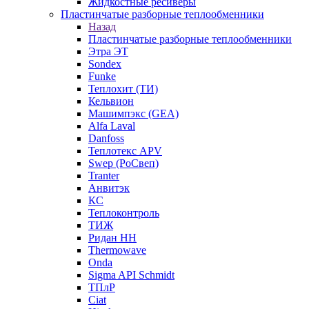
Жидкостные ресиверы
Пластинчатые разборные теплообменники
Назад
Пластинчатые разборные теплообменники
Этра ЭТ
Sondex
Funke
Теплохит (ТИ)
Кельвион
Машимпэкс (GEA)
Alfa Laval
Danfoss
Теплотекс APV
Swep (РоСвеп)
Tranter
Анвитэк
КС
Теплоконтроль
ТИЖ
Ридан НН
Thermowave
Onda
Sigma API Schmidt
ТПлР
Ciat