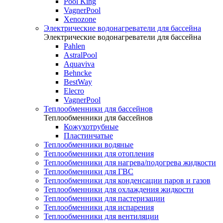
Pool King
VagnerPool
Xenozone
Электрические водонагреватели для бассейна
Электрические водонагреватели для бассейна
Pahlen
AstralPool
Aquaviva
Behncke
BestWay
Elecro
VagnerPool
Теплообменники для бассейнов
Теплообменники для бассейнов
Кожухотрубные
Пластинчатые
Теплообменники водяные
Теплообменники для отопления
Теплообменники для нагрева/подогрева жидкости
Теплообменники для ГВС
Теплообменники для конденсации паров и газов
Теплообменники для охлаждения жидкости
Теплообменники для пастеризации
Теплообменники для испарения
Теплообменники для вентиляции