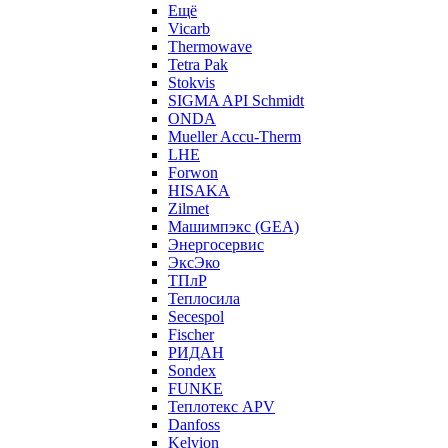
Ещё
Vicarb
Thermowave
Tetra Pak
Stokvis
SIGMA API Schmidt
ONDA
Mueller Accu-Therm
LHE
Forwon
HISAKA
Zilmet
Машимпэкс (GEA)
Энергосервис
ЭксЭко
ТПлР
Теплосила
Secespol
Fischer
РИДАН
Sondex
FUNKE
Теплотекс APV
Danfoss
Kelvion