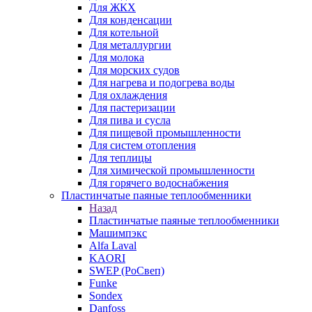
Для ЖКХ
Для конденсации
Для котельной
Для металлургии
Для молока
Для морских судов
Для нагрева и подогрева воды
Для охлаждения
Для пастеризации
Для пива и сусла
Для пищевой промышленности
Для систем отопления
Для теплицы
Для химической промышленности
Для горячего водоснабжения
Пластинчатые паяные теплообменники
Назад
Пластинчатые паяные теплообменники
Машимпэкс
Alfa Laval
KAORI
SWEP (РоСвеп)
Funke
Sondex
Danfoss