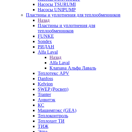
Насосы TSURUMI
Насосы UNIPUMP
Пластины и уплотнения для теплообменников
Назад
Пластины и уплотнения для
теплообменников
FUNKE
Sondex
РИДАН
Alfa Laval
Назад
Alfa Laval
Клапана Альфа Лаваль
Теплотекс APV
Danfoss
Kelvion
SWEP (Росвеп)
Tranter
Анвитэк
КС
Машимпэкс (GEA)
Теплоконтроль
Теплохит ТИ
ТИЖ
Этра