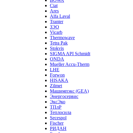
BOWA
Ciat
Ares
Alfa Laval
Tranter
ЗЭО
Vicarb
Thermowave
Tetra Pak
Stokvis
SIGMA API Schmidt
ONDA
Mueller Accu-Therm
LHE
Forwon
HISAKA
Zilmet
Машимпэкс (GEA)
Энергосервис
ЭксЭко
ТПлР
Теплосила
Secespol
Fischer
РИДАН