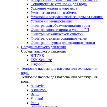
Сорбционные установки для воды
Удаление железа и марганца
Умягчители ионного обмена
Установки безреагентной защиты от накипи
Установки озонирования
Фильтры для обезжелезивания воды
Фильтры корректировки уровня PH
Фильтры механической очистки
Фильтры с активированным углем
Фильтры-ловушки для водоподготовки
Сосуды высокого давления
Сосуды высокого давления
BITZER
ESK Schultze
Frigopoint
Тепловые насосы для нагрева или охлаждения
воды
Тепловые насосы для нагрева или охлаждения
воды
Aquaviva
AstralPool
Brilix
Fairland
Phnix