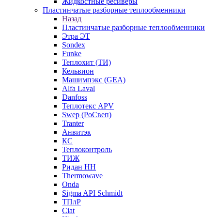
Жидкостные ресиверы
Пластинчатые разборные теплообменники
Назад
Пластинчатые разборные теплообменники
Этра ЭТ
Sondex
Funke
Теплохит (ТИ)
Кельвион
Машимпэкс (GEA)
Alfa Laval
Danfoss
Теплотекс APV
Swep (РоСвеп)
Tranter
Анвитэк
КС
Теплоконтроль
ТИЖ
Ридан НН
Thermowave
Onda
Sigma API Schmidt
ТПлР
Ciat