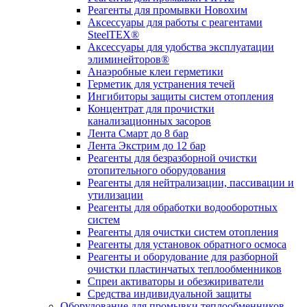
Реагенты для промывки Новохим
Аксессуары для работы с реагентами
SteelTEX®
Аксессуары для удобства эксплуатации
элиминейторов®
Анаэробные клеи герметики
Герметик для устранения течей
Ингибиторы защиты систем отопления
Концентрат для прочистки
канализационных засоров
Лента Смарт до 8 бар
Лента Экстрим до 12 бар
Реагенты для безразборной очистки
отопительного оборудования
Реагенты для нейтрализации, пассивации и
утилизации
Реагенты для обработки водооборотных
систем
Реагенты для очистки систем отопления
Реагенты для установок обратного осмоса
Реагенты и оборудование для разборной
очистки пластинчатых теплообменников
Спреи активаторы и обезжириватели
Средства индивидуальной защиты
Оборудование для промывки теплообменников