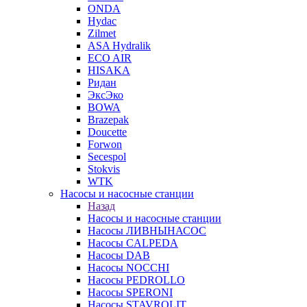
ONDA
Hydac
Zilmet
ASA Hydralik
ECO AIR
HISAKA
Ридан
ЭксЭко
BOWA
Brazepak
Doucette
Forwon
Secespol
Stokvis
WTK
Насосы и насосные станции
Назад
Насосы и насосные станции
Насосы ЛИВНЫНАСОС
Насосы CALPEDA
Насосы DAB
Насосы NOCCHI
Насосы PEDROLLO
Насосы SPERONI
Насосы STAVROLIT