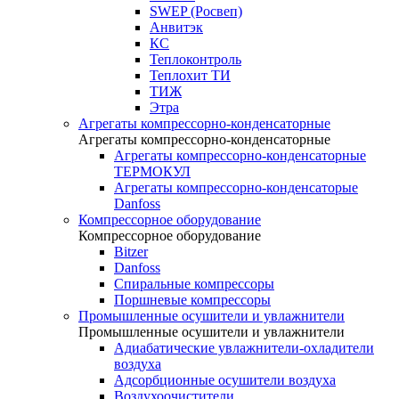
SWEP (Росвеп)
Анвитэк
КС
Теплоконтроль
Теплохит ТИ
ТИЖ
Этра
Агрегаты компрессорно-конденсаторные
Агрегаты компрессорно-конденсаторные
Агрегаты компрессорно-конденсаторные
ТЕРМОКУЛ
Агрегаты компрессорно-конденсаторые
Danfoss
Компрессорное оборудование
Компрессорное оборудование
Bitzer
Danfoss
Спиральные компрессоры
Поршневые компрессоры
Промышленные осушители и увлажнители
Промышленные осушители и увлажнители
Адиабатические увлажнители-охладители
воздуха
Адсорбционные осушители воздуха
Воздухоочистители