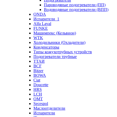
Подогреватели
Пароводяные подогреватели (ПП)
Водоводяные подогреватели (ВПП)
ONDA
Испарители_1
Alfa Laval
FUNKE
Машимпекс (Кельвион)
WTK
Холодильники (Охладители)
Конденсаторы
Типы кожухотрубных устройств
Подогреватели трубные
ТТАИ
BCF
Bitzer
BOWA
Ciat
Doucette
HRS
LCH
OMT
Secespol
Маслоотделители
Испарители