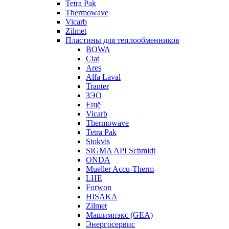
Tetra Pak
Thermowave
Vicarb
Zilmet
Пластины для теплообменников
BOWA
Ciat
Ares
Alfa Laval
Tranter
ЗЭО
Ещё
Vicarb
Thermowave
Tetra Pak
Stokvis
SIGMA API Schmidt
ONDA
Mueller Accu-Therm
LHE
Forwon
HISAKA
Zilmet
Машимпэкс (GEA)
Энергосервис