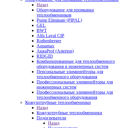
Назад
Оборудование для промывки
теплообменников
Pump Eliminate (PIPAL)
GEL
BWT
Alfa Laval CIP
Rothenberger
Aquamax
АкваProf (Asterion)
RIDGID
Комбинированные для теплообменного
оборудования и инженерных систем
Персональные элиминейторы для
теплообменного оборудования
Профессиональные элиминейторы для
инженерных систем
Профессиональные элиминейторы для
теплообменного оборудования
Кожухотрубные теплообменники
Назад
Кожухотрубные теплообменники
Подогреватели
Назад