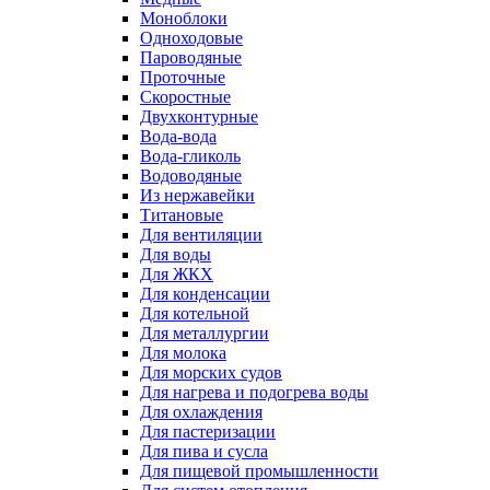
Моноблоки
Одноходовые
Пароводяные
Проточные
Скоростные
Двухконтурные
Вода-вода
Вода-гликоль
Водоводяные
Из нержавейки
Титановые
Для вентиляции
Для воды
Для ЖКХ
Для конденсации
Для котельной
Для металлургии
Для молока
Для морских судов
Для нагрева и подогрева воды
Для охлаждения
Для пастеризации
Для пива и сусла
Для пищевой промышленности