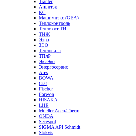
Tranter
Анвитэк
КС
Машимпэкс (GEA)
Теплоконтроль
Теплохит ТИ
ТИЖ
Этра
ЗЭО
Теплосила
ТПлР
ЭксЭко
Энергосервис
Ares
BOWA
Ciat
Fischer
Forwon
HISAKA
LHE
Mueller Accu-Therm
ONDA
Secespol
SIGMA API Schmidt
Stokvis