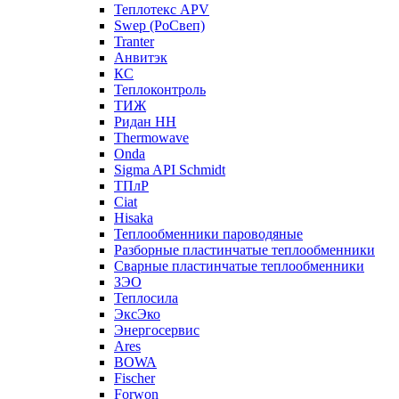
Теплотекс APV
Swep (РоСвеп)
Tranter
Анвитэк
КС
Теплоконтроль
ТИЖ
Ридан НН
Thermowave
Onda
Sigma API Schmidt
ТПлР
Ciat
Hisaka
Теплообменники пароводяные
Разборные пластинчатые теплообменники
Сварные пластинчатые теплообменники
ЗЭО
Теплосила
ЭксЭко
Энергосервис
Ares
BOWA
Fischer
Forwon