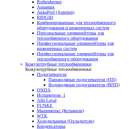
Rothenberger
Aquamax
АкваProf (Asterion)
RIDGID
Комбинированные для теплообменного
оборудования и инженерных систем
Персональные элиминейторы для
теплообменного оборудования
Профессиональные элиминейторы для
инженерных систем
Профессиональные элиминейторы для
теплообменного оборудования
Кожухотрубные теплообменники
Кожухотрубные теплообменники
Подогреватели
Пароводяные подогреватели (ПП)
Водоводяные подогреватели (ВПП)
ONDA
Испарители_1
Alfa Laval
FUNKE
Машимпекс (Кельвион)
WTK
Холодильники (Охладители)
Конденсаторы