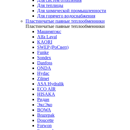
Для систем отопления
Для теплицы
Для химической промышленности
Для горячего водоснабжения
Пластинчатые паяные теплообменники
Пластинчатые паяные теплообменники
Машимпэкс
Alfa Laval
KAORI
SWEP (РоСвеп)
Funke
Sondex
Danfoss
ONDA
Hydac
Zilmet
ASA Hydralik
ECO AIR
HISAKA
Ридан
ЭксЭко
BOWA
Brazepak
Doucette
Forwon