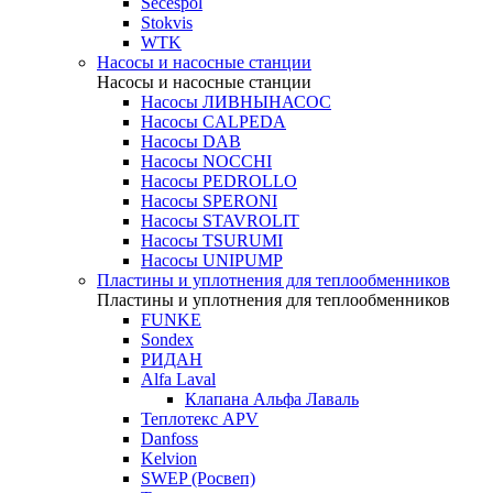
Secespol
Stokvis
WTK
Насосы и насосные станции
Насосы и насосные станции
Насосы ЛИВНЫНАСОС
Насосы CALPEDA
Насосы DAB
Насосы NOCCHI
Насосы PEDROLLO
Насосы SPERONI
Насосы STAVROLIT
Насосы TSURUMI
Насосы UNIPUMP
Пластины и уплотнения для теплообменников
Пластины и уплотнения для теплообменников
FUNKE
Sondex
РИДАН
Alfa Laval
Клапана Альфа Лаваль
Теплотекс APV
Danfoss
Kelvion
SWEP (Росвеп)