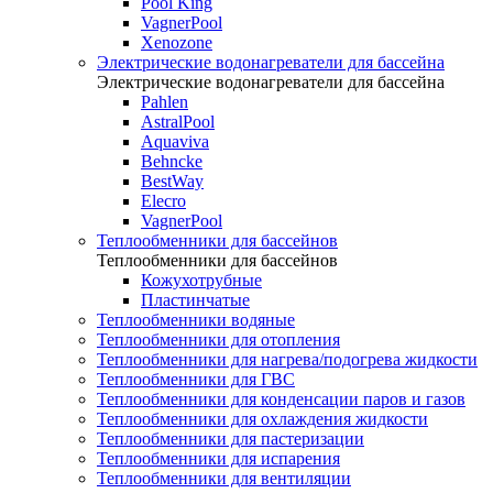
Pool King
VagnerPool
Xenozone
Электрические водонагреватели для бассейна
Электрические водонагреватели для бассейна
Pahlen
AstralPool
Aquaviva
Behncke
BestWay
Elecro
VagnerPool
Теплообменники для бассейнов
Теплообменники для бассейнов
Кожухотрубные
Пластинчатые
Теплообменники водяные
Теплообменники для отопления
Теплообменники для нагрева/подогрева жидкости
Теплообменники для ГВС
Теплообменники для конденсации паров и газов
Теплообменники для охлаждения жидкости
Теплообменники для пастеризации
Теплообменники для испарения
Теплообменники для вентиляции