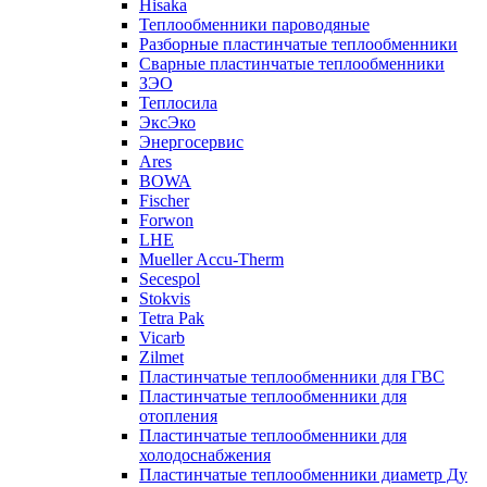
Hisaka
Теплообменники пароводяные
Разборные пластинчатые теплообменники
Сварные пластинчатые теплообменники
ЗЭО
Теплосила
ЭксЭко
Энергосервис
Ares
BOWA
Fischer
Forwon
LHE
Mueller Accu-Therm
Secespol
Stokvis
Tetra Pak
Vicarb
Zilmet
Пластинчатые теплообменники для ГВС
Пластинчатые теплообменники для
отопления
Пластинчатые теплообменники для
холодоснабжения
Пластинчатые теплообменники диаметр Ду