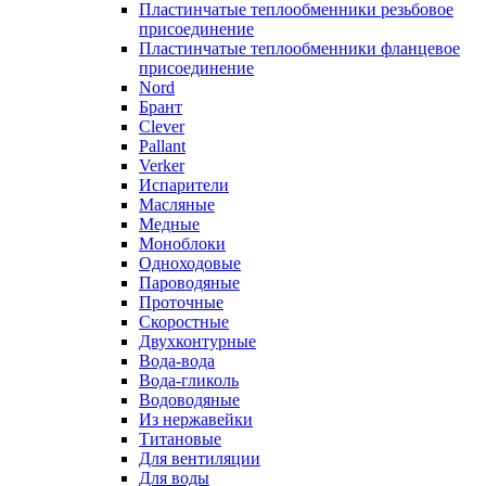
Пластинчатые теплообменники резьбовое
присоединение
Пластинчатые теплообменники фланцевое
присоединение
Nord
Брант
Clever
Pallant
Verker
Испарители
Масляные
Медные
Моноблоки
Одноходовые
Пароводяные
Проточные
Скоростные
Двухконтурные
Вода-вода
Вода-гликоль
Водоводяные
Из нержавейки
Титановые
Для вентиляции
Для воды