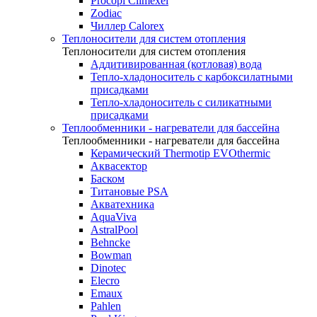
Procopi Climexel
Zodiac
Чиллер Calorex
Теплоносители для систем отопления
Теплоносители для систем отопления
Аддитивированная (котловая) вода
Тепло-хладоноситель с карбоксилатными
присадками
Тепло-хладоноситель с силикатными
присадками
Теплообменники - нагреватели для бассейна
Теплообменники - нагреватели для бассейна
Керамический Thermotip EVOthermic
Аквасектор
Баском
Титановые PSA
Акватехника
AquaViva
AstralPool
Behncke
Bowman
Dinotec
Elecro
Emaux
Pahlen