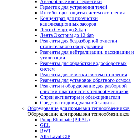
Анаэробные клеи герметики
Герметик для устранения течей
Ингибиторы защиты систем отопления
Концентрат для прочистки
канализационных засоров
Лента Смарт до 8 бар
Лента Экстрим до 12 бар
Реагенты для безразборной очистки
отопительного оборудования
Реагенты для нейтрализации, пассивации и
утилизации
Реагенты для обработки водооборотных
систем
Реагенты для очистки систем отопления
Реагенты для установок обратного осмоса
Реагенты и оборудование для разборной
очистки пластинчатых теплообменников
Спреи активаторы и обезжириватели
Средства индивидуальной защиты
Оборудование для промывки теплообменников
Оборудование для промывки теплообменников
Pump Eliminate (PIPAL)
GEL
BWT
Alfa Laval CIP