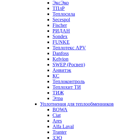
ЭксЭко
ТПлР
Теплосила
Secespol
Fischer
РИДАН
Sondex
FUNKE
Теплотекс APV
Danfoss
Kelvion
SWEP (Росвеп)
Анвитэк
КС
Теплоконтроль
Теплохит ТИ
ТИЖ
Этра
Уплотнения для теплообменников
BOWA
Ciat
Ares
Alfa Laval
Tranter
ЗЭО