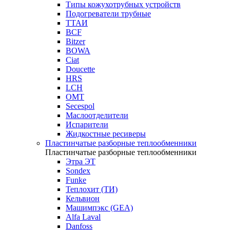
Типы кожухотрубных устройств
Подогреватели трубные
ТТАИ
BCF
Bitzer
BOWA
Ciat
Doucette
HRS
LCH
OMT
Secespol
Маслоотделители
Испарители
Жидкостные ресиверы
Пластинчатые разборные теплообменники
Пластинчатые разборные теплообменники
Этра ЭТ
Sondex
Funke
Теплохит (ТИ)
Кельвион
Машимпэкс (GEA)
Alfa Laval
Danfoss