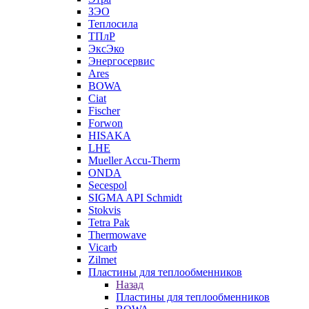
ЗЭО
Теплосила
ТПлР
ЭксЭко
Энергосервис
Ares
BOWA
Ciat
Fischer
Forwon
HISAKA
LHE
Mueller Accu-Therm
ONDA
Secespol
SIGMA API Schmidt
Stokvis
Tetra Pak
Thermowave
Vicarb
Zilmet
Пластины для теплообменников
Назад
Пластины для теплообменников