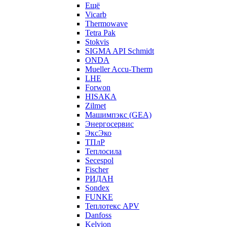
Ещё
Vicarb
Thermowave
Tetra Pak
Stokvis
SIGMA API Schmidt
ONDA
Mueller Accu-Therm
LHE
Forwon
HISAKA
Zilmet
Машимпэкс (GEA)
Энергосервис
ЭксЭко
ТПлР
Теплосила
Secespol
Fischer
РИДАН
Sondex
FUNKE
Теплотекс APV
Danfoss
Kelvion