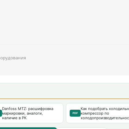
борудования
Danfoss MTZ: расшифровка
Как подобрать холодиль
маркировки, аналоги,
компрессор по
PDF
наличие в РК
холодопроизводительнос