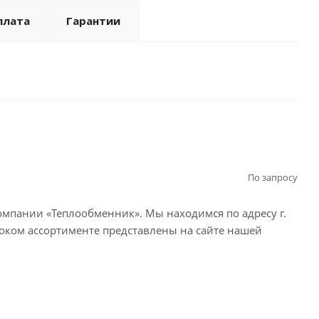
турный режим : Высокотемпературный
плата
Гарантии
По запросу
омпании «Теплообменник». Мы находимся по адресу г.
ком ассортименте представлены на сайте нашей