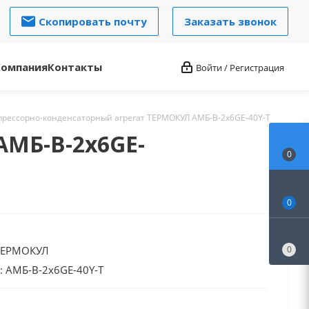
Скопировать почту
Заказать звонок
Компания
Контакты
Войти / Регистрация
прессорно-конденсаторный агрегат ТЕРМОКУЛ АМБ-В-2х6GE-40Y-Т
АМБ-В-2х6GE-
0
0
 ТЕРМОКУЛ
0
: АМБ-В-2х6GE-40Y-Т
нт: HFC
аботы: Высокотемпературный