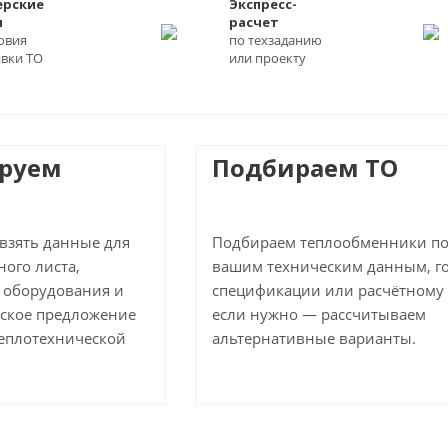
ерские
Экспресс-
ы
расчет
овия
по техзаданию
авки ТО
или проекту
ируем
Подбираем ТО
 взять данные для
Подбираем теплообменники п
ого листа,
вашим техническим данным, г
 оборудования и
спецификации или расчётному 
ское предложение
если нужно — рассчитываем
теплотехнической
альтернативные варианты.