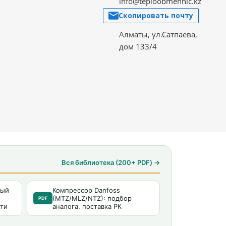
info@teploobmennic.kz
Скопировать почту
Алматы, ул.Сатпаева,
дом 133/4
Вся библиотека (200+ PDF) →
ный
Компрессор Danfoss
(MTZ/MLZ/NTZ): подбор
PDF
ти
аналога, поставка РК