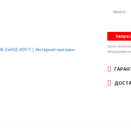
Количес
Много
Индикат
Тип агр
Наличие
Запрос
Q₀, кВт:
Цена указана
Исполне
оборудовани
Холодоп
хладаген
ГАРАН
Хладаге
Габарит
ДОСТА
Масса: 1
Заправк
Объем р
Присоед
Присоед
Макс. ра