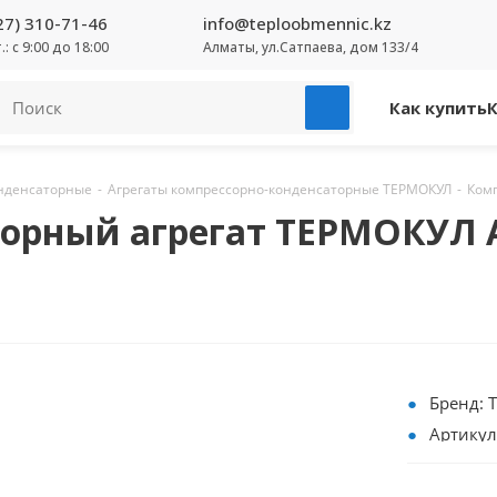
27) 310-71-46
info@teploobmennic.kz
т.: с 9:00 до 18:00
Алматы, ул.Сатпаева, дом 133/4
Как купить
онденсаторные
-
Агрегаты компрессорно-конденсаторные ТЕРМОКУЛ
-
Ком
орный агрегат ТЕРМОКУЛ 
Бренд:
Артикул
Хладаге
Режим р