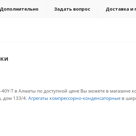
Темпера
Дополнительно
Задать вопрос
Доставка и 
ики
40Y-Т в Алматы по доступной цене Вы можете в магазине к
а, дом 133/4.
Агрегаты компрессорно-конденсаторные
в широ