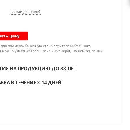
тво компрессоров: Многокомпрессорный
Нашли дешевле?
ор влажности: да / нет
егата:: Компрессорные агрегаты
 конденсатора: Без конденсатора
ить цену
 247
 для примера. Конечную стоимость теплообменного
ние: Торговое / Коммерческое
я можно узнать связавшись с инженером нашей компании
роизводительность. Диапазон температур кипения
та: от -5 до +5 °С R404A: 247 кВт
ТИЯ НА ПРОДУКЦИЮ ДО 3Х ЛЕТ
нт: R404A
ы: 2000x1100x1700 мм
ВКА В ТЕЧЕНИЕ 3-14 ДНЕЙ
115 кг
а маслом: 18 дм³
есивера: 160 дм³
. размер. Всасывание: 89 мм
. размер. Нагнетание: 54 мм
б. ток: 147,8 А