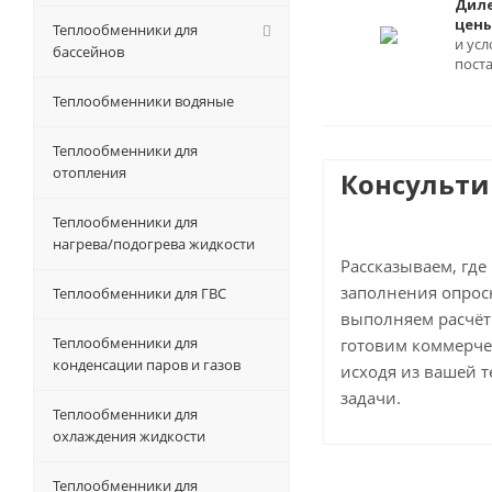
Дил
цен
Теплообменники для
и усл
бассейнов
пост
Теплообменники водяные
Теплообменники для
отопления
Консульт
Теплообменники для
нагрева/подогрева жидкости
Рассказываем, где
заполнения опросн
Теплообменники для ГВС
выполняем расчёт
Теплообменники для
готовим коммерче
конденсации паров и газов
исходя из вашей 
задачи.
Теплообменники для
охлаждения жидкости
Теплообменники для