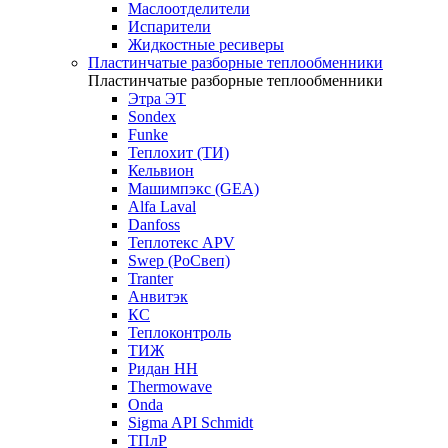
Маслоотделители
Испарители
Жидкостные ресиверы
Пластинчатые разборные теплообменники
Пластинчатые разборные теплообменники
Этра ЭТ
Sondex
Funke
Теплохит (ТИ)
Кельвион
Машимпэкс (GEA)
Alfa Laval
Danfoss
Теплотекс APV
Swep (РоСвеп)
Tranter
Анвитэк
КС
Теплоконтроль
ТИЖ
Ридан НН
Thermowave
Onda
Sigma API Schmidt
ТПлР