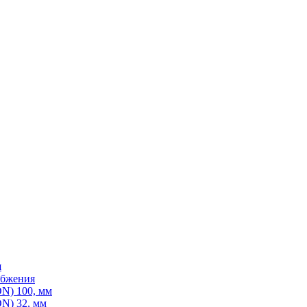
я
абжения
N) 100, мм
N) 32, мм