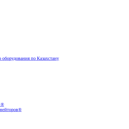
X®
инейторов®