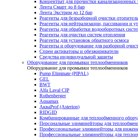
Концентрат для прочистки канализационных 
Лента Смарт до 8 бар
Лента Экстрим до 12 бар
Реагенты для безразборной очистки отопител
Реагенты для нейтрализации, пассивации и у
Реагенты для обработки водооборотных сист
Реагенты для очистки систем отопления
Реагенты для установок обратного осмоса
Реагенты и оборудование для разборной очи
Спреи активаторы и обезжириватели
Средства индивидуальной защиты
Оборудование для промывки теплообменников
Оборудование для промывки теплообменников
Pump Eliminate (PIPAL)
GEL
BWT
Alfa Laval CIP
Rothenberger
Aquamax
АкваProf (Asterion)
RIDGID
Комбинированные для теплообменного обору
Персональные элиминейторы для теплообмен
Профессиональные элиминейторы для инжен
Профессиональные элиминейторы для теплоо