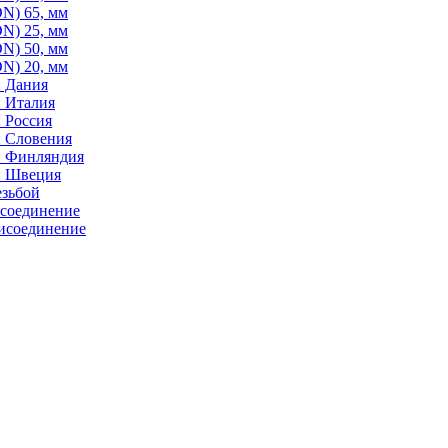
N) 65, мм
N) 25, мм
N) 50, мм
N) 20, мм
: Дания
: Италия
 Россия
: Словения
: Финляндия
: Швеция
езьбой
исоединение
исоединение