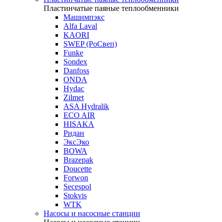
Пластинчатые паяные теплообменники
Машимпэкс
Alfa Laval
KAORI
SWEP (РоСвеп)
Funke
Sondex
Danfoss
ONDA
Hydac
Zilmet
ASA Hydralik
ECO AIR
HISAKA
Ридан
ЭксЭко
BOWA
Brazepak
Doucette
Forwon
Secespol
Stokvis
WTK
Насосы и насосные станции