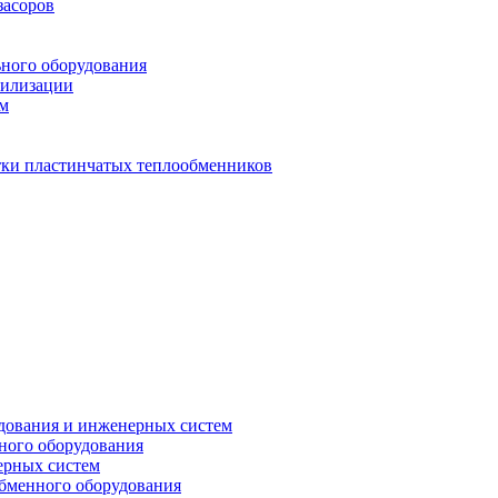
засоров
ьного оборудования
тилизации
ем
стки пластинчатых теплообменников
дования и инженерных систем
ного оборудования
ерных систем
бменного оборудования