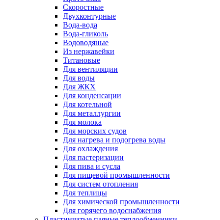
Скоростные
Двухконтурные
Вода-вода
Вода-гликоль
Водоводяные
Из нержавейки
Титановые
Для вентиляции
Для воды
Для ЖКХ
Для конденсации
Для котельной
Для металлургии
Для молока
Для морских судов
Для нагрева и подогрева воды
Для охлаждения
Для пастеризации
Для пива и сусла
Для пищевой промышленности
Для систем отопления
Для теплицы
Для химической промышленности
Для горячего водоснабжения
Пластинчатые паяные теплообменники