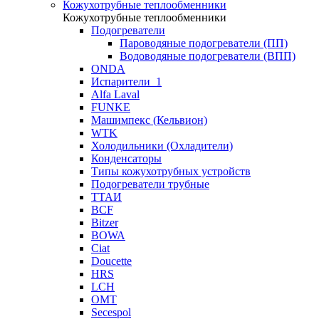
Кожухотрубные теплообменники
Кожухотрубные теплообменники
Подогреватели
Пароводяные подогреватели (ПП)
Водоводяные подогреватели (ВПП)
ONDA
Испарители_1
Alfa Laval
FUNKE
Машимпекс (Кельвион)
WTK
Холодильники (Охладители)
Конденсаторы
Типы кожухотрубных устройств
Подогреватели трубные
ТТАИ
BCF
Bitzer
BOWA
Ciat
Doucette
HRS
LCH
OMT
Secespol