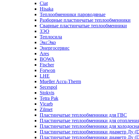
Ciat
Hisaka
Теплообменники пароводяные
Разборные пластинчатые теплообменники
Сварные пластинчатые теплообменники
ЗЭО
Теплосила
ЭксЭко
Энергосервис
Ares
BOWA
Fischer
Forwon
LHE
Mueller Accu-Therm
Secespol
Stokvis
Tetra Pak
Vicarb
Zilmet
Пластинчатые теплообменники для ГВС
Пластинчатые теплообменники для отоплени
Пластинчатые теплообменники для холодосн
Пластинчатые теплообменники диаметр Ду (D
Пластинчатые теплообменники диаметр Ду (D