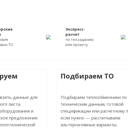
ерские
Экспресс-
ы
расчет
ловия
по техзаданию
авки ТО
или проекту
ируем
Подбираем ТО
 взять данные для
Подбираем теплообменники по
ого листа,
техническим данным, готовой
 оборудования и
спецификации или расчётному л
ское предложение
если нужно — рассчитываем
теплотехнической
альтернативные варианты.