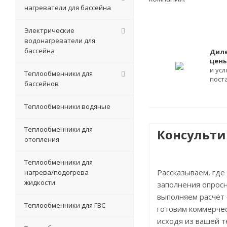
нагреватели для бассейна
Электрические
водонагреватели для
бассейна
Дил
цен
и ус
Теплообменники для
пост
бассейнов
Теплообменники водяные
Теплообменники для
Консульт
отопления
Теплообменники для
Рассказываем, где
нагрева/подогрева
жидкости
заполнения опросн
выполняем расчёт
Теплообменники для ГВС
готовим коммерче
исходя из вашей 