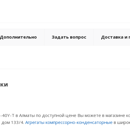
Объем р
Присоед
Присоед
Макс. ра
Темпера
Дополнительно
Задать вопрос
Доставка и 
ики
40Y-T в Алматы по доступной цене Вы можете в магазине ко
, дом 133/4.
Агрегаты компрессорно-конденсаторные
в широк