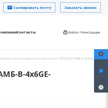
Скопировать почту
Заказать звонок
Компания
Контакты
Войти / Регистрация
0
Компрессорно-конденсаторный агрегат ТЕРМОКУЛ АМБ-В-4х6GE-40Y-
АМБ-В-4х6GE-
0
0