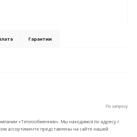
есивера: 320 дм³
. размер. Всасывание: 3 x 64 мм
. размер. Нагнетание: 76 мм
б. ток: 295,6 А
турный режим : Высокотемпературный
плата
Гарантии
По запросу
мпании «Теплообменник». Мы находимся по адресу г.
ом ассортименте представлены на сайте нашей