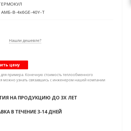
 ТЕРМОКУЛ
: АМБ-В-4х6GE-40Y-T
нт: HFC
аботы: Высокотемпературный
тво компрессоров: Многокомпрессорный
Нашли дешевле?
ор влажности: да / нет
егата:: Компрессорные агрегаты
 конденсатора: Без конденсатора
ить цену
 494
а для примера. Конечную стоимость теплообменного
ние: Торговое / Коммерческое
я можно узнать связавшись с инженером нашей компании
роизводительность. Диапазон температур кипения
та: от -5 до +5 °С R404A: 494 кВт
ТИЯ НА ПРОДУКЦИЮ ДО 3Х ЛЕТ
нт: R404A
ы: 3200x1100x1700 мм
ВКА В ТЕЧЕНИЕ 3-14 ДНЕЙ
880 кг
а маслом: 32 дм³