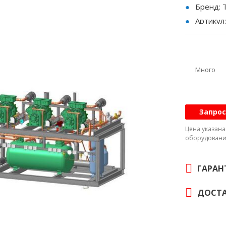
Бренд:
Артикул
Хладаге
Режим р
Количес
Много
Индикат
Тип агр
Наличие
Запрос
Q₀, кВт:
Цена указан
Исполне
оборудовани
Холодоп
хладаген
ГАРАН
Хладаге
Габарит
ДОСТА
Масса: 1
Заправк