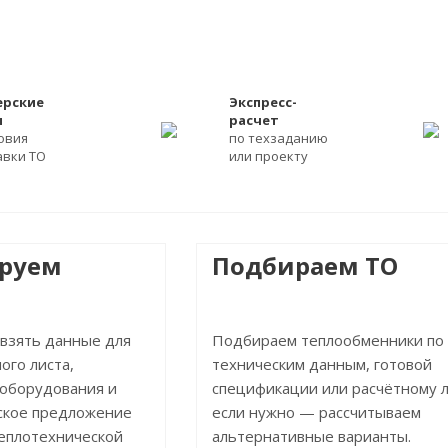
ерские
Экспресс-
ы
расчет
ловия
по техзаданию
авки ТО
или проекту
ируем
Подбираем ТО
 взять данные для
Подбираем теплообменники по
ого листа,
техническим данным, готовой
 оборудования и
спецификации или расчётному л
ское предложение
если нужно — рассчитываем
теплотехнической
альтернативные варианты.