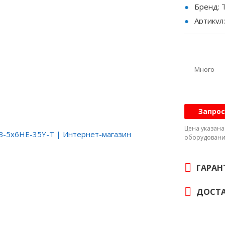
Бренд:
Артикул
Хладаге
Режим р
Количес
Много
Индикат
Тип агр
Наличие
Запрос
Q₀, кВт:
Цена указан
Исполне
оборудовани
Холодоп
хладаген
ГАРАН
Хладаге
Габарит
ДОСТА
Масса: 2
Заправк