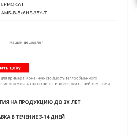
 ТЕРМОКУЛ
: АМБ-В-5х6HE-35Y-Т
нт: HFC
аботы: Высокотемпературный
тво компрессоров: Многокомпрессорный
Нашли дешевле?
ор влажности: да / нет
егата:: Компрессорные агрегаты
 конденсатора: Без конденсатора
ить цену
 545,5
а для примера. Конечную стоимость теплообменного
ние: Торговое / Коммерческое
я можно узнать связавшись с инженером нашей компании
роизводительность. Диапазон температур кипения
та: от -5 до +5 °С R404A: 545,5 кВт
ТИЯ НА ПРОДУКЦИЮ ДО 3Х ЛЕТ
нт: R404A
ы: 3800x1100x1700 мм
ВКА В ТЕЧЕНИЕ 3-14 ДНЕЙ
220 кг
а маслом: 32 дм³