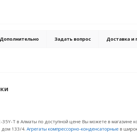
Объем р
Присоед
Присоед
Макс. ра
Темпера
Дополнительно
Задать вопрос
Доставка и 
ики
35Y-Т в Алматы по доступной цене Вы можете в магазине к
, дом 133/4.
Агрегаты компрессорно-конденсаторные
в широк