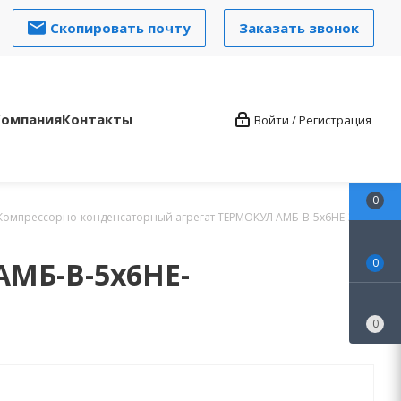
Скопировать почту
Заказать звонок
Компания
Контакты
Войти / Регистрация
0
Компрессорно-конденсаторный агрегат ТЕРМОКУЛ АМБ-В-5х6HE-35Y-
АМБ-В-5х6HE-
0
0