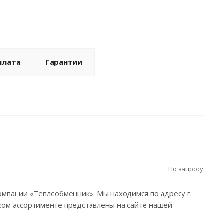
есивера: 2x220 дм³
. размер. Всасывание: 4 x 64 мм
. размер. Нагнетание: 89 мм
б. ток: 322 А
турный режим : Высокотемпературный
плата
Гарантии
По запросу
омпании «Теплообменник». Мы находимся по адресу г.
ом ассортименте представлены на сайте нашей