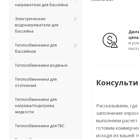
нагреватели для бассейна
Электрические
водонагреватели для
бассейна
Дил
цен
и ус
Теплообменники для
пост
бассейнов
Теплообменники водяные
Теплообменники для
Консульт
отопления
Теплообменники для
Рассказываем, где
нагрева/подогрева
жидкости
заполнения опросн
выполняем расчёт
Теплообменники для ГВС
готовим коммерче
исходя из вашей 