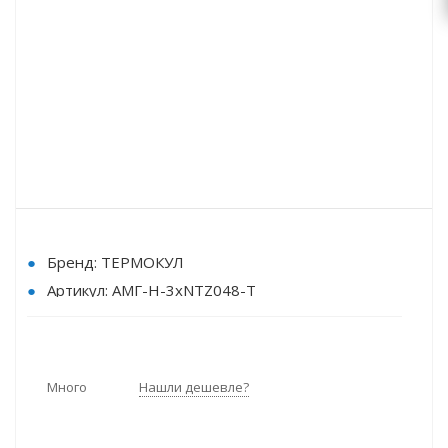
Бренд: ТЕРМОКУЛ
Артикул: АМГ-H-3хNTZ048-Т
Хладагент: HFC
Режим работы: Низкотемпературный
Количество компрессоров: Многокомпрессорный
Много
Нашли дешевле?
Индикатор влажности: да / нет
Тип агрегата:: Компрессорные агрегаты