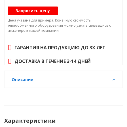
Наличие конденсатора: Без конденсатора
Q₀, кВт: 5,6
Запросить цену
Исполнение: Торговое / Коммерческое
Цена указана для примера. Конечную стоимость
теплообменного оборудования можно узнать связавшись с
Холодопроизводительность. Диапазон
инженером нашей компании
температур кипения хладагента: от -35 до -25
°СR404A: 5,6 кВт
ГАРАНТИЯ НА ПРОДУКЦИЮ ДО 3Х ЛЕТ
Хладагент: R404A
Габариты: 1800x900x1500 мм
ДОСТАВКА В ТЕЧЕНИЕ 3-14 ДНЕЙ
Масса: 481 кг
Заправка маслом: 2,9 дм³
Описание
Объем ресивера: 25 дм³
Присоед. размер. Всасывание: 28 мм
Присоед. размер. Нагнетание: 12 мм
Макс. раб. ток: 14,4 А
Температурный режим : Низкотемпературный
Характеристики