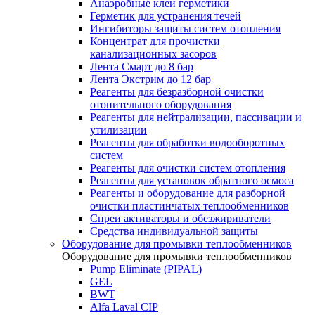
Анаэробные клеи герметики
Герметик для устранения течей
Ингибиторы защиты систем отопления
Концентрат для прочистки
канализационных засоров
Лента Смарт до 8 бар
Лента Экстрим до 12 бар
Реагенты для безразборной очистки
отопительного оборудования
Реагенты для нейтрализации, пассивации и
утилизации
Реагенты для обработки водооборотных
систем
Реагенты для очистки систем отопления
Реагенты для установок обратного осмоса
Реагенты и оборудование для разборной
очистки пластинчатых теплообменников
Спреи активаторы и обезжириватели
Средства индивидуальной защиты
Оборудование для промывки теплообменников
Оборудование для промывки теплообменников
Pump Eliminate (PIPAL)
GEL
BWT
Alfa Laval CIP