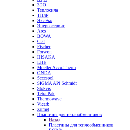
ЗЭО
Теплосила
ТПлР
ЭксЭко
Энергосервис
Ares
BOWA
Ciat
Fischer
Forwon
HISAKA
LHE
Mueller Accu-Therm
ONDA
Secespol
SIGMA API Schmidt
Stokvis
Tetra Pak
Thermowave
Vicarb
Zilmet
Пластины для теплообменников
Назад
Пластины для теплообменников