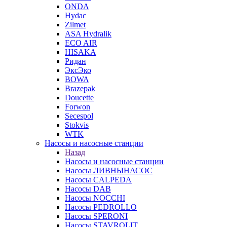
ONDA
Hydac
Zilmet
ASA Hydralik
ECO AIR
HISAKA
Ридан
ЭксЭко
BOWA
Brazepak
Doucette
Forwon
Secespol
Stokvis
WTK
Насосы и насосные станции
Назад
Насосы и насосные станции
Насосы ЛИВНЫНАСОС
Насосы CALPEDA
Насосы DAB
Насосы NOCCHI
Насосы PEDROLLO
Насосы SPERONI
Насосы STAVROLIT