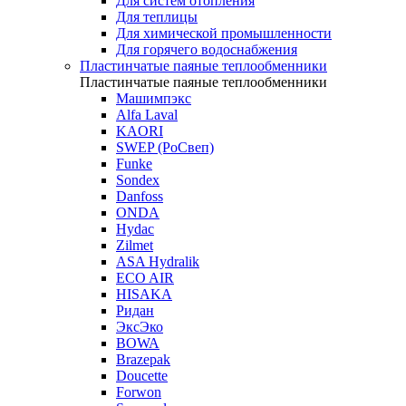
Для систем отопления
Для теплицы
Для химической промышленности
Для горячего водоснабжения
Пластинчатые паяные теплообменники
Пластинчатые паяные теплообменники
Машимпэкс
Alfa Laval
KAORI
SWEP (РоСвеп)
Funke
Sondex
Danfoss
ONDA
Hydac
Zilmet
ASA Hydralik
ECO AIR
HISAKA
Ридан
ЭксЭко
BOWA
Brazepak
Doucette
Forwon