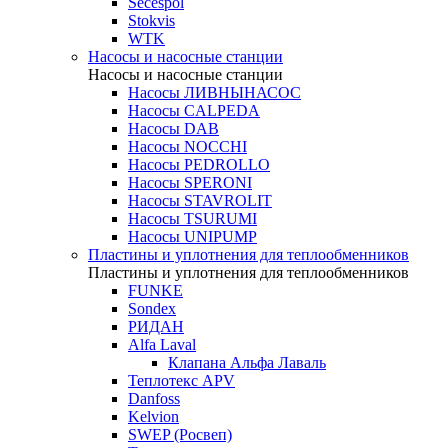
Secespol
Stokvis
WTK
Насосы и насосные станции
Насосы и насосные станции
Насосы ЛИВНЫНАСОС
Насосы CALPEDA
Насосы DAB
Насосы NOCCHI
Насосы PEDROLLO
Насосы SPERONI
Насосы STAVROLIT
Насосы TSURUMI
Насосы UNIPUMP
Пластины и уплотнения для теплообменников
Пластины и уплотнения для теплообменников
FUNKE
Sondex
РИДАН
Alfa Laval
Клапана Альфа Лаваль
Теплотекс APV
Danfoss
Kelvion
SWEP (Росвеп)