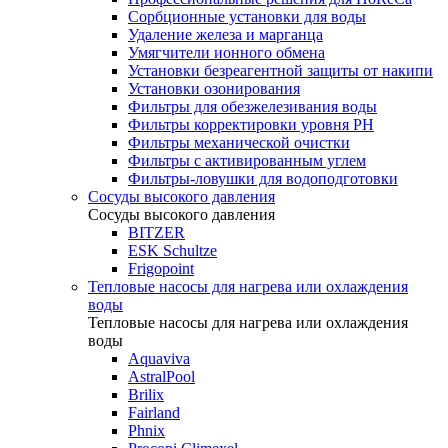
Сорбционные установки для воды
Удаление железа и марганца
Умягчители ионного обмена
Установки безреагентной защиты от накипи
Установки озонирования
Фильтры для обезжелезивания воды
Фильтры корректировки уровня PH
Фильтры механической очистки
Фильтры с активированным углем
Фильтры-ловушки для водоподготовки
Сосуды высокого давления
Сосуды высокого давления
BITZER
ESK Schultze
Frigopoint
Тепловые насосы для нагрева или охлаждения
воды
Тепловые насосы для нагрева или охлаждения
воды
Aquaviva
AstralPool
Brilix
Fairland
Phnix