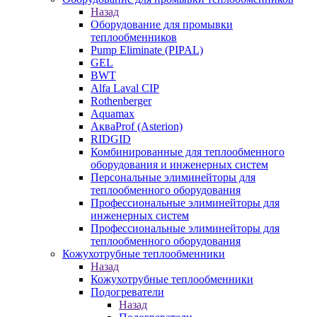
Назад
Оборудование для промывки
теплообменников
Pump Eliminate (PIPAL)
GEL
BWT
Alfa Laval CIP
Rothenberger
Aquamax
АкваProf (Asterion)
RIDGID
Комбинированные для теплообменного
оборудования и инженерных систем
Персональные элиминейторы для
теплообменного оборудования
Профессиональные элиминейторы для
инженерных систем
Профессиональные элиминейторы для
теплообменного оборудования
Кожухотрубные теплообменники
Назад
Кожухотрубные теплообменники
Подогреватели
Назад