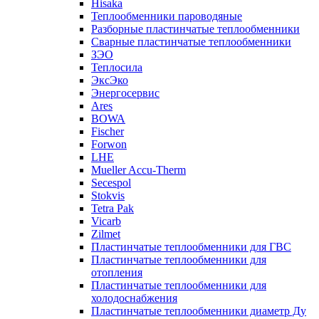
Hisaka
Теплообменники пароводяные
Разборные пластинчатые теплообменники
Сварные пластинчатые теплообменники
ЗЭО
Теплосила
ЭксЭко
Энергосервис
Ares
BOWA
Fischer
Forwon
LHE
Mueller Accu-Therm
Secespol
Stokvis
Tetra Pak
Vicarb
Zilmet
Пластинчатые теплообменники для ГВС
Пластинчатые теплообменники для
отопления
Пластинчатые теплообменники для
холодоснабжения
Пластинчатые теплообменники диаметр Ду