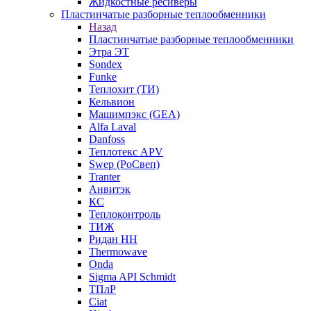
Жидкостные ресиверы
Пластинчатые разборные теплообменники
Назад
Пластинчатые разборные теплообменники
Этра ЭТ
Sondex
Funke
Теплохит (ТИ)
Кельвион
Машимпэкс (GEA)
Alfa Laval
Danfoss
Теплотекс APV
Swep (РоСвеп)
Tranter
Анвитэк
КС
Теплоконтроль
ТИЖ
Ридан НН
Thermowave
Onda
Sigma API Schmidt
ТПлР
Ciat