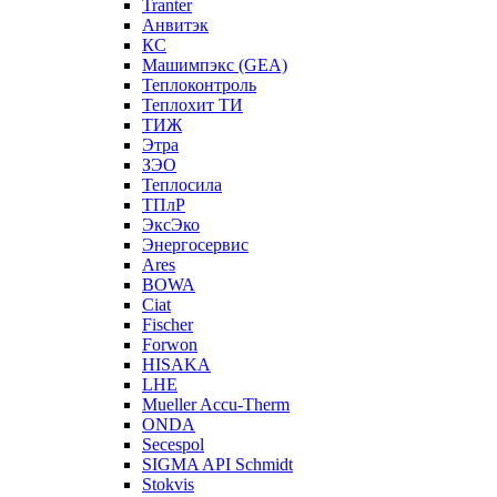
Tranter
Анвитэк
КС
Машимпэкс (GEA)
Теплоконтроль
Теплохит ТИ
ТИЖ
Этра
ЗЭО
Теплосила
ТПлР
ЭксЭко
Энергосервис
Ares
BOWA
Ciat
Fischer
Forwon
HISAKA
LHE
Mueller Accu-Therm
ONDA
Secespol
SIGMA API Schmidt
Stokvis