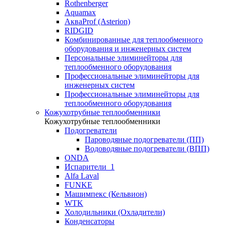
Rothenberger
Aquamax
АкваProf (Asterion)
RIDGID
Комбинированные для теплообменного
оборудования и инженерных систем
Персональные элиминейторы для
теплообменного оборудования
Профессиональные элиминейторы для
инженерных систем
Профессиональные элиминейторы для
теплообменного оборудования
Кожухотрубные теплообменники
Кожухотрубные теплообменники
Подогреватели
Пароводяные подогреватели (ПП)
Водоводяные подогреватели (ВПП)
ONDA
Испарители_1
Alfa Laval
FUNKE
Машимпекс (Кельвион)
WTK
Холодильники (Охладители)
Конденсаторы