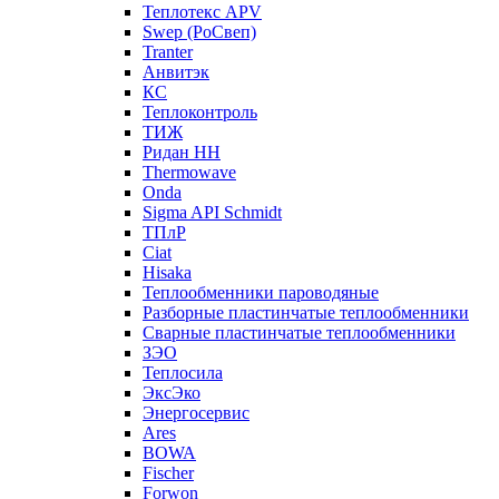
Теплотекс APV
Swep (РоСвеп)
Tranter
Анвитэк
КС
Теплоконтроль
ТИЖ
Ридан НН
Thermowave
Onda
Sigma API Schmidt
ТПлР
Ciat
Hisaka
Теплообменники пароводяные
Разборные пластинчатые теплообменники
Сварные пластинчатые теплообменники
ЗЭО
Теплосила
ЭксЭко
Энергосервис
Ares
BOWA
Fischer
Forwon