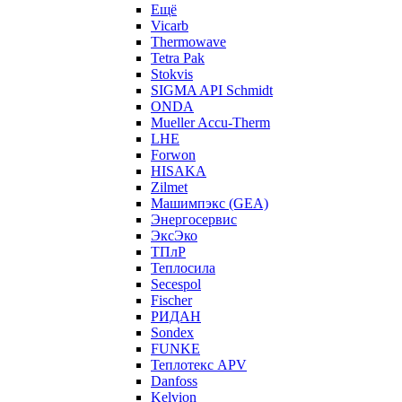
Ещё
Vicarb
Thermowave
Tetra Pak
Stokvis
SIGMA API Schmidt
ONDA
Mueller Accu-Therm
LHE
Forwon
HISAKA
Zilmet
Машимпэкс (GEA)
Энергосервис
ЭксЭко
ТПлР
Теплосила
Secespol
Fischer
РИДАН
Sondex
FUNKE
Теплотекс APV
Danfoss
Kelvion