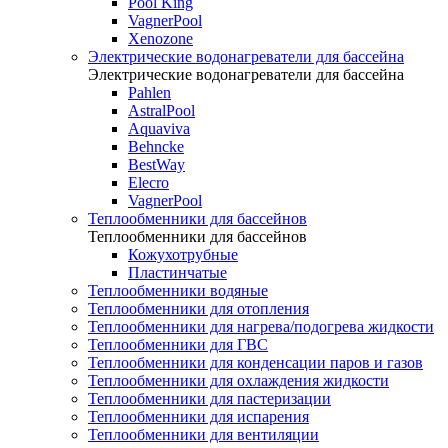
Pool King
VagnerPool
Xenozone
Электрические водонагреватели для бассейна
Электрические водонагреватели для бассейна
Pahlen
AstralPool
Aquaviva
Behncke
BestWay
Elecro
VagnerPool
Теплообменники для бассейнов
Теплообменники для бассейнов
Кожухотрубные
Пластинчатые
Теплообменники водяные
Теплообменники для отопления
Теплообменники для нагрева/подогрева жидкости
Теплообменники для ГВС
Теплообменники для конденсации паров и газов
Теплообменники для охлаждения жидкости
Теплообменники для пастеризации
Теплообменники для испарения
Теплообменники для вентиляции