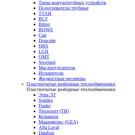
Типы кожухотрубных устройств
Подогреватели трубные
ТТАИ
BCF
Bitzer
BOWA
Ciat
Doucette
HRS
LCH
OMT
Secespol
Маслоотделители
Испарители
Жидкостные ресиверы
Пластинчатые разборные теплообменники
Пластинчатые разборные теплообменники
Этра ЭТ
Sondex
Funke
Теплохит (ТИ)
Кельвион
Машимпэкс (GEA)
Alfa Laval
Danfoss