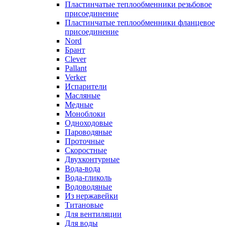
Пластинчатые теплообменники резьбовое
присоединение
Пластинчатые теплообменники фланцевое
присоединение
Nord
Брант
Clever
Pallant
Verker
Испарители
Масляные
Медные
Моноблоки
Одноходовые
Пароводяные
Проточные
Скоростные
Двухконтурные
Вода-вода
Вода-гликоль
Водоводяные
Из нержавейки
Титановые
Для вентиляции
Для воды