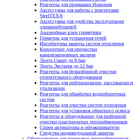
Реагенты для промывки Новохим
Аксессуары для работы с реагентами
SteelTEX®
Аксессуары для удобства эксплуатации
элиминейторов®
Анаэробные клеи герметики
Герметик для устранения течей
Ингибиторы защиты систем отопления
Концентрат для прочистки
канализационных засоров
Лента Смарт до 8 бар
Лента Экстрим до 12 бар
Реагенты для безразборной очистки
отопительного оборудования
Реагенты для нейтрализации, пассивации и
утилизации
Реагенты для обработки водооборотных
систем
Реагенты для очистки систем отопления
Реагенты для установок обратного осмоса
Реагенты и оборудование для разборной
очистки пластинчатых теплообменников
Спреи активаторы и обезжириватели
Средства индивидуальной защиты
Оборудование для промывки теплообменников