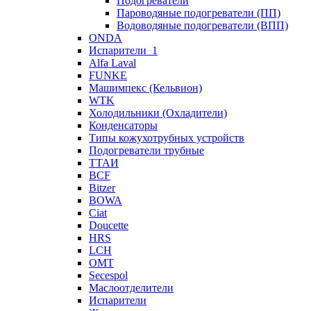
Подогреватели
Пароводяные подогреватели (ПП)
Водоводяные подогреватели (ВПП)
ONDA
Испарители_1
Alfa Laval
FUNKE
Машимпекс (Кельвион)
WTK
Холодильники (Охладители)
Конденсаторы
Типы кожухотрубных устройств
Подогреватели трубные
ТТАИ
BCF
Bitzer
BOWA
Ciat
Doucette
HRS
LCH
OMT
Secespol
Маслоотделители
Испарители