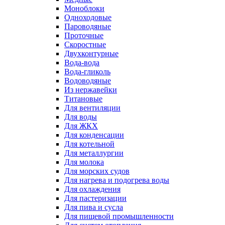
Моноблоки
Одноходовые
Пароводяные
Проточные
Скоростные
Двухконтурные
Вода-вода
Вода-гликоль
Водоводяные
Из нержавейки
Титановые
Для вентиляции
Для воды
Для ЖКХ
Для конденсации
Для котельной
Для металлургии
Для молока
Для морских судов
Для нагрева и подогрева воды
Для охлаждения
Для пастеризации
Для пива и сусла
Для пищевой промышленности