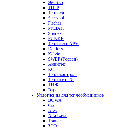
ЭксЭко
ТПлР
Теплосила
Secespol
Fischer
РИДАН
Sondex
FUNKE
Теплотекс APV
Danfoss
Kelvion
SWEP (Росвеп)
Анвитэк
КС
Теплоконтроль
Теплохит ТИ
ТИЖ
Этра
Уплотнения для теплообменников
BOWA
Ciat
Ares
Alfa Laval
Tranter
ЗЭО