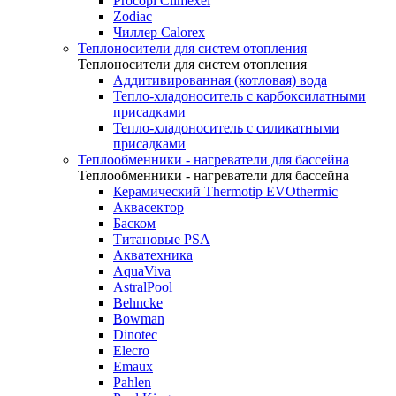
Procopi Climexel
Zodiac
Чиллер Calorex
Теплоносители для систем отопления
Теплоносители для систем отопления
Аддитивированная (котловая) вода
Тепло-хладоноситель с карбоксилатными
присадками
Тепло-хладоноситель с силикатными
присадками
Теплообменники - нагреватели для бассейна
Теплообменники - нагреватели для бассейна
Керамический Thermotip EVOthermic
Аквасектор
Баском
Титановые PSA
Акватехника
AquaViva
AstralPool
Behncke
Bowman
Dinotec
Elecro
Emaux
Pahlen