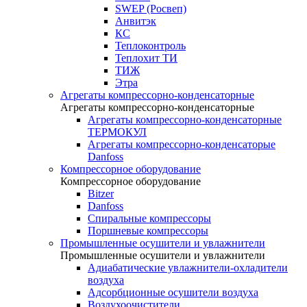
SWEP (Росвеп)
Анвитэк
КС
Теплоконтроль
Теплохит ТИ
ТИЖ
Этра
Агрегаты компрессорно-конденсаторные
Агрегаты компрессорно-конденсаторные
Агрегаты компрессорно-конденсаторные
ТЕРМОКУЛ
Агрегаты компрессорно-конденсаторые
Danfoss
Компрессорное оборудование
Компрессорное оборудование
Bitzer
Danfoss
Спиральные компрессоры
Поршневые компрессоры
Промышленные осушители и увлажнители
Промышленные осушители и увлажнители
Адиабатические увлажнители-охладители
воздуха
Адсорбционные осушители воздуха
Воздухоочистители