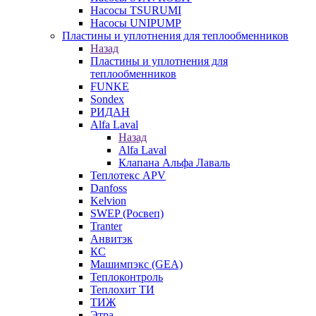
Насосы TSURUMI
Насосы UNIPUMP
Пластины и уплотнения для теплообменников
Назад
Пластины и уплотнения для
теплообменников
FUNKE
Sondex
РИДАН
Alfa Laval
Назад
Alfa Laval
Клапана Альфа Лаваль
Теплотекс APV
Danfoss
Kelvion
SWEP (Росвеп)
Tranter
Анвитэк
КС
Машимпэкс (GEA)
Теплоконтроль
Теплохит ТИ
ТИЖ
Этра