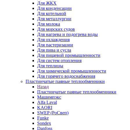
Для ЖКХ
Для конденсации
Для котельной
Для металлургии
Для молока
Для морских судов
Для нагрева и подогрева воды
Для охлаждения
Для пастеризации
Для пива и сусла
Для пищевой промышленности
Для систем отопления
Для теплицы
Для химической промышленности
Для горячего водоснабжения
Пластинчатые паяные теплообменники
Назад
Пластинчатые паяные теплообменники
Машимпэкс
Alfa Laval
KAORI
SWEP (РоСвеп)
Funke
Sondex
Danfoss