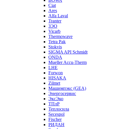
BOWA
Ciat
Ares
Alfa Laval
Tranter
ЗЭО
Vicarb
Thermowave
Tetra Pak
Stokvis
SIGMA API Schmidt
ONDA
Mueller Accu-Therm
LHE
Forwon
HISAKA
Zilmet
Машимпэкс (GEA)
Энергосервис
ЭксЭко
ТПлР
Теплосила
Secespol
Fischer
РИДАН