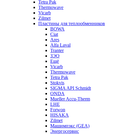
Tetra Pak
Thermowave
Vicarb
Zilmet
Пластины для теплообменников
BOWA
Ciat
Ares
Alfa Laval
Tranter
ЗЭО
Ещё
Vicarb
Thermowave
Tetra Pak
Stokvis
SIGMA API Schmidt
ONDA
Mueller Accu-Therm
LHE
Forwon
HISAKA
Zilmet
Машимпэкс (GEA)
Энергосервис