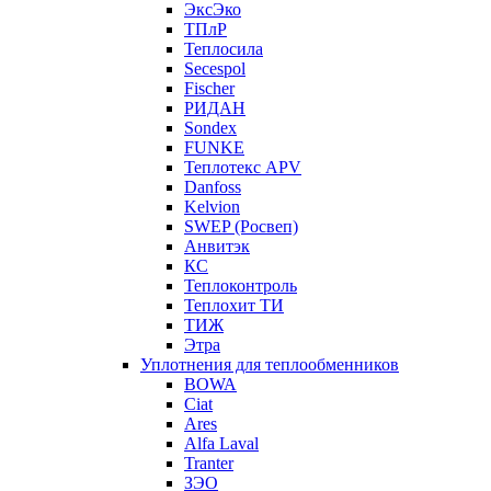
ЭксЭко
ТПлР
Теплосила
Secespol
Fischer
РИДАН
Sondex
FUNKE
Теплотекс APV
Danfoss
Kelvion
SWEP (Росвеп)
Анвитэк
КС
Теплоконтроль
Теплохит ТИ
ТИЖ
Этра
Уплотнения для теплообменников
BOWA
Ciat
Ares
Alfa Laval
Tranter
ЗЭО