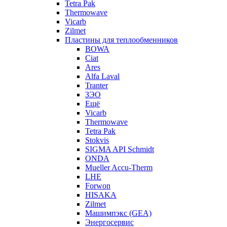
Tetra Pak
Thermowave
Vicarb
Zilmet
Пластины для теплообменников
BOWA
Ciat
Ares
Alfa Laval
Tranter
ЗЭО
Ещё
Vicarb
Thermowave
Tetra Pak
Stokvis
SIGMA API Schmidt
ONDA
Mueller Accu-Therm
LHE
Forwon
HISAKA
Zilmet
Машимпэкс (GEA)
Энергосервис