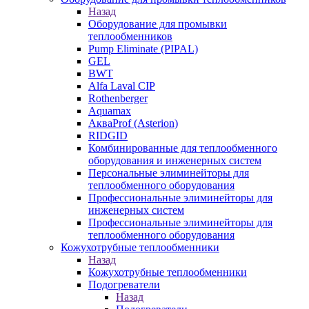
Назад
Оборудование для промывки
теплообменников
Pump Eliminate (PIPAL)
GEL
BWT
Alfa Laval CIP
Rothenberger
Aquamax
АкваProf (Asterion)
RIDGID
Комбинированные для теплообменного
оборудования и инженерных систем
Персональные элиминейторы для
теплообменного оборудования
Профессиональные элиминейторы для
инженерных систем
Профессиональные элиминейторы для
теплообменного оборудования
Кожухотрубные теплообменники
Назад
Кожухотрубные теплообменники
Подогреватели
Назад