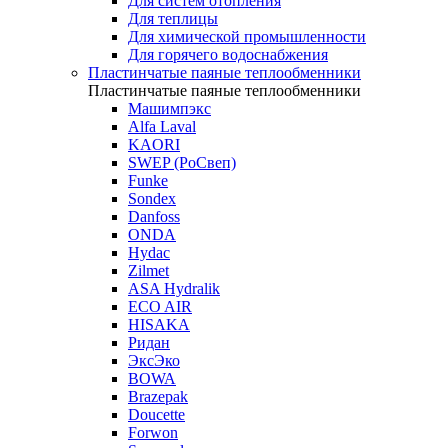
Для систем отопления
Для теплицы
Для химической промышленности
Для горячего водоснабжения
Пластинчатые паяные теплообменники
Пластинчатые паяные теплообменники
Машимпэкс
Alfa Laval
KAORI
SWEP (РоСвеп)
Funke
Sondex
Danfoss
ONDA
Hydac
Zilmet
ASA Hydralik
ECO AIR
HISAKA
Ридан
ЭксЭко
BOWA
Brazepak
Doucette
Forwon