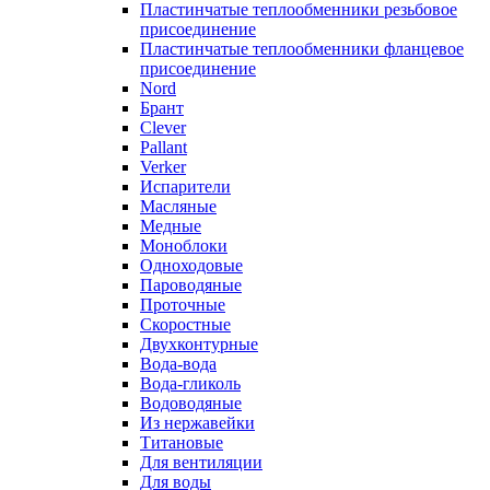
Пластинчатые теплообменники резьбовое
присоединение
Пластинчатые теплообменники фланцевое
присоединение
Nord
Брант
Clever
Pallant
Verker
Испарители
Масляные
Медные
Моноблоки
Одноходовые
Пароводяные
Проточные
Скоростные
Двухконтурные
Вода-вода
Вода-гликоль
Водоводяные
Из нержавейки
Титановые
Для вентиляции
Для воды