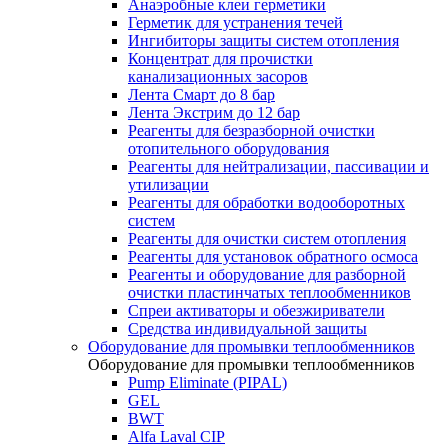
Анаэробные клеи герметики
Герметик для устранения течей
Ингибиторы защиты систем отопления
Концентрат для прочистки
канализационных засоров
Лента Смарт до 8 бар
Лента Экстрим до 12 бар
Реагенты для безразборной очистки
отопительного оборудования
Реагенты для нейтрализации, пассивации и
утилизации
Реагенты для обработки водооборотных
систем
Реагенты для очистки систем отопления
Реагенты для установок обратного осмоса
Реагенты и оборудование для разборной
очистки пластинчатых теплообменников
Спреи активаторы и обезжириватели
Средства индивидуальной защиты
Оборудование для промывки теплообменников
Оборудование для промывки теплообменников
Pump Eliminate (PIPAL)
GEL
BWT
Alfa Laval CIP