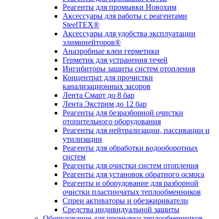
Реагенты для промывки Новохим
Аксессуары для работы с реагентами
SteelTEX®
Аксессуары для удобства эксплуатации
элиминейторов®
Анаэробные клеи герметики
Герметик для устранения течей
Ингибиторы защиты систем отопления
Концентрат для прочистки
канализационных засоров
Лента Смарт до 8 бар
Лента Экстрим до 12 бар
Реагенты для безразборной очистки
отопительного оборудования
Реагенты для нейтрализации, пассивации и
утилизации
Реагенты для обработки водооборотных
систем
Реагенты для очистки систем отопления
Реагенты для установок обратного осмоса
Реагенты и оборудование для разборной
очистки пластинчатых теплообменников
Спреи активаторы и обезжириватели
Средства индивидуальной защиты
Оборудование для промывки теплообменников