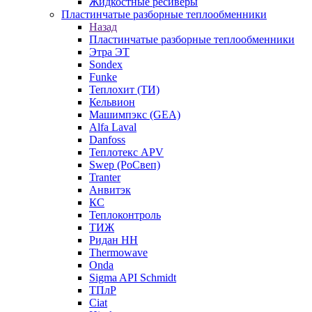
Жидкостные ресиверы
Пластинчатые разборные теплообменники
Назад
Пластинчатые разборные теплообменники
Этра ЭТ
Sondex
Funke
Теплохит (ТИ)
Кельвион
Машимпэкс (GEA)
Alfa Laval
Danfoss
Теплотекс APV
Swep (РоСвеп)
Tranter
Анвитэк
КС
Теплоконтроль
ТИЖ
Ридан НН
Thermowave
Onda
Sigma API Schmidt
ТПлР
Ciat