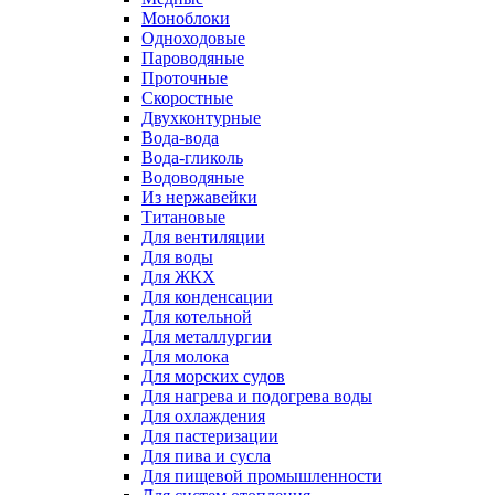
Моноблоки
Одноходовые
Пароводяные
Проточные
Скоростные
Двухконтурные
Вода-вода
Вода-гликоль
Водоводяные
Из нержавейки
Титановые
Для вентиляции
Для воды
Для ЖКХ
Для конденсации
Для котельной
Для металлургии
Для молока
Для морских судов
Для нагрева и подогрева воды
Для охлаждения
Для пастеризации
Для пива и сусла
Для пищевой промышленности