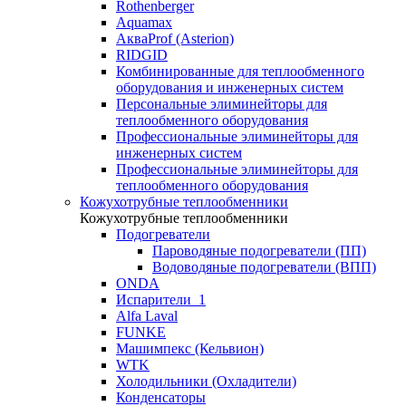
Rothenberger
Aquamax
АкваProf (Asterion)
RIDGID
Комбинированные для теплообменного
оборудования и инженерных систем
Персональные элиминейторы для
теплообменного оборудования
Профессиональные элиминейторы для
инженерных систем
Профессиональные элиминейторы для
теплообменного оборудования
Кожухотрубные теплообменники
Кожухотрубные теплообменники
Подогреватели
Пароводяные подогреватели (ПП)
Водоводяные подогреватели (ВПП)
ONDA
Испарители_1
Alfa Laval
FUNKE
Машимпекс (Кельвион)
WTK
Холодильники (Охладители)
Конденсаторы