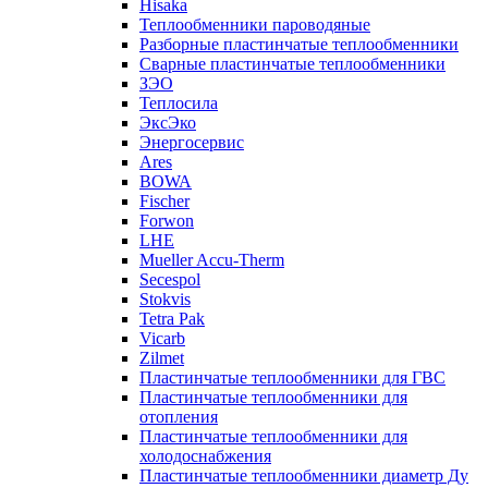
Hisaka
Теплообменники пароводяные
Разборные пластинчатые теплообменники
Сварные пластинчатые теплообменники
ЗЭО
Теплосила
ЭксЭко
Энергосервис
Ares
BOWA
Fischer
Forwon
LHE
Mueller Accu-Therm
Secespol
Stokvis
Tetra Pak
Vicarb
Zilmet
Пластинчатые теплообменники для ГВС
Пластинчатые теплообменники для
отопления
Пластинчатые теплообменники для
холодоснабжения
Пластинчатые теплообменники диаметр Ду