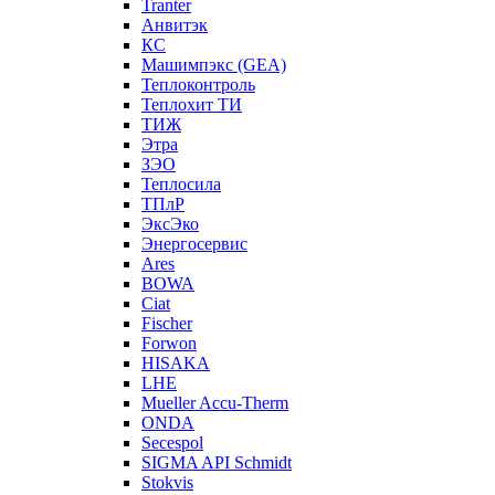
Tranter
Анвитэк
КС
Машимпэкс (GEA)
Теплоконтроль
Теплохит ТИ
ТИЖ
Этра
ЗЭО
Теплосила
ТПлР
ЭксЭко
Энергосервис
Ares
BOWA
Ciat
Fischer
Forwon
HISAKA
LHE
Mueller Accu-Therm
ONDA
Secespol
SIGMA API Schmidt
Stokvis