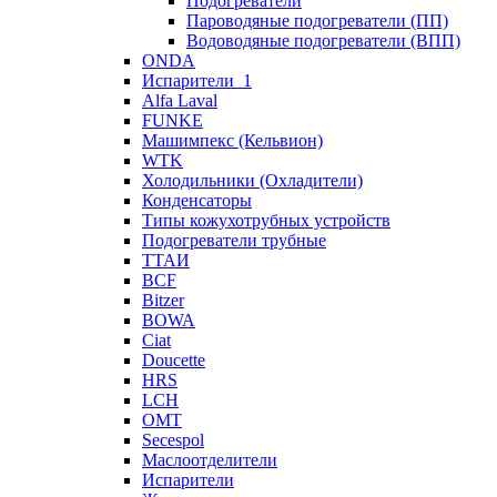
Подогреватели
Пароводяные подогреватели (ПП)
Водоводяные подогреватели (ВПП)
ONDA
Испарители_1
Alfa Laval
FUNKE
Машимпекс (Кельвион)
WTK
Холодильники (Охладители)
Конденсаторы
Типы кожухотрубных устройств
Подогреватели трубные
ТТАИ
BCF
Bitzer
BOWA
Ciat
Doucette
HRS
LCH
OMT
Secespol
Маслоотделители
Испарители