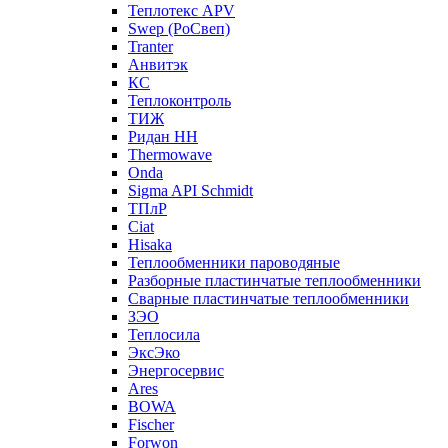
Теплотекс APV
Swep (РоСвеп)
Tranter
Анвитэк
КС
Теплоконтроль
ТИЖ
Ридан НН
Thermowave
Onda
Sigma API Schmidt
ТПлР
Ciat
Hisaka
Теплообменники пароводяные
Разборные пластинчатые теплообменники
Сварные пластинчатые теплообменники
ЗЭО
Теплосила
ЭксЭко
Энергосервис
Ares
BOWA
Fischer
Forwon