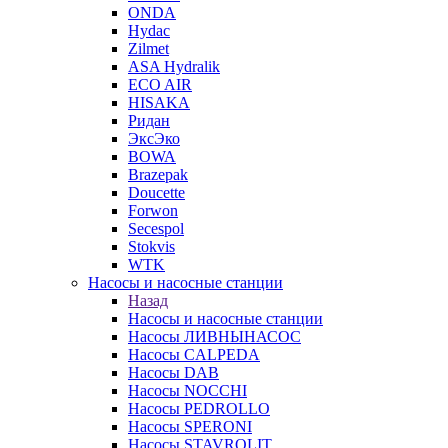
ONDA
Hydac
Zilmet
ASA Hydralik
ECO AIR
HISAKA
Ридан
ЭксЭко
BOWA
Brazepak
Doucette
Forwon
Secespol
Stokvis
WTK
Насосы и насосные станции
Назад
Насосы и насосные станции
Насосы ЛИВНЫНАСОС
Насосы CALPEDA
Насосы DAB
Насосы NOCCHI
Насосы PEDROLLO
Насосы SPERONI
Насосы STAVROLIT