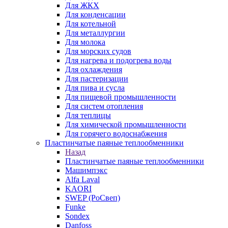
Для ЖКХ
Для конденсации
Для котельной
Для металлургии
Для молока
Для морских судов
Для нагрева и подогрева воды
Для охлаждения
Для пастеризации
Для пива и сусла
Для пищевой промышленности
Для систем отопления
Для теплицы
Для химической промышленности
Для горячего водоснабжения
Пластинчатые паяные теплообменники
Назад
Пластинчатые паяные теплообменники
Машимпэкс
Alfa Laval
KAORI
SWEP (РоСвеп)
Funke
Sondex
Danfoss