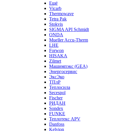
Ещё
Vicarb
Thermowave
Tetra Pak
Stokvis
SIGMA API Schmidt
ONDA
Mueller Accu-Therm
LHE
Forwon
HISAKA
Zilmet
Машимпэкс (GEA)
Энергосервис
ЭксЭко
ТПлР
Теплосила
Secespol
Fischer
РИДАН
Sondex
FUNKE
Теплотекс APV
Danfoss
Kelvion