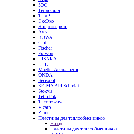
ЗЭО
Теплосила
ТПлР
ЭксЭко
Энергосервис
Ares
BOWA
Ciat
Fischer
Forwon
HISAKA
LHE
Mueller Accu-Therm
ONDA
Secespol
SIGMA API Schmidt
Stokvis
Tetra Pak
Thermowave
Vicarb
Zilmet
Пластины для теплообменников
Назад
Пластины для теплообменников