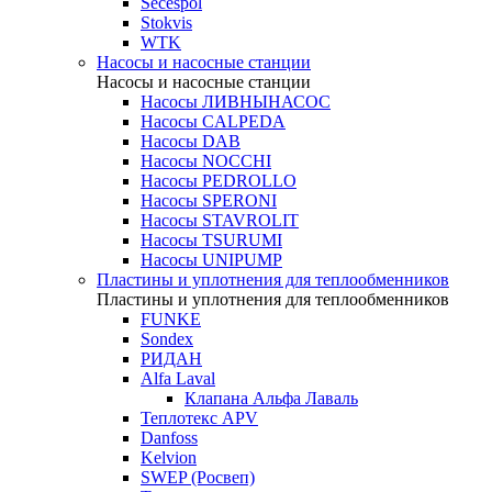
Secespol
Stokvis
WTK
Насосы и насосные станции
Насосы и насосные станции
Насосы ЛИВНЫНАСОС
Насосы CALPEDA
Насосы DAB
Насосы NOCCHI
Насосы PEDROLLO
Насосы SPERONI
Насосы STAVROLIT
Насосы TSURUMI
Насосы UNIPUMP
Пластины и уплотнения для теплообменников
Пластины и уплотнения для теплообменников
FUNKE
Sondex
РИДАН
Alfa Laval
Клапана Альфа Лаваль
Теплотекс APV
Danfoss
Kelvion
SWEP (Росвеп)