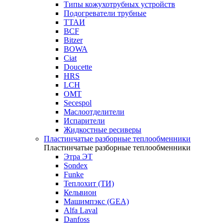
Типы кожухотрубных устройств
Подогреватели трубные
ТТАИ
BCF
Bitzer
BOWA
Ciat
Doucette
HRS
LCH
OMT
Secespol
Маслоотделители
Испарители
Жидкостные ресиверы
Пластинчатые разборные теплообменники
Пластинчатые разборные теплообменники
Этра ЭТ
Sondex
Funke
Теплохит (ТИ)
Кельвион
Машимпэкс (GEA)
Alfa Laval
Danfoss