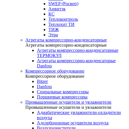
SWEP (Росвеп)
Анвитэк
КС
Теплоконтроль
Теплохит ТИ
ТИЖ
Этра
Агрегаты компрессорно-конденсаторные
Агрегаты компрессорно-конденсаторные
Агрегаты компрессорно-конденсаторные
ТЕРМОКУЛ
Агрегаты компрессорно-конденсаторые
Danfoss
Компрессорное оборудование
Компрессорное оборудование
Bitzer
Danfoss
Спиральные компрессоры
Поршневые компрессоры
Промышленные осушители и увлажнители
Промышленные осушители и увлажнители
Адиабатические увлажнители-охладители
воздуха
Адсорбционные осушители воздуха
Воздухоочистители