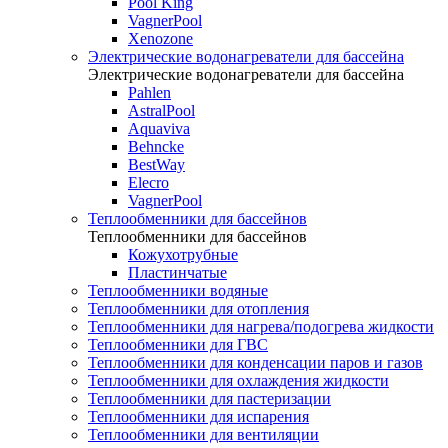
Pool King
VagnerPool
Xenozone
Электрические водонагреватели для бассейна
Электрические водонагреватели для бассейна
Pahlen
AstralPool
Aquaviva
Behncke
BestWay
Elecro
VagnerPool
Теплообменники для бассейнов
Теплообменники для бассейнов
Кожухотрубные
Пластинчатые
Теплообменники водяные
Теплообменники для отопления
Теплообменники для нагрева/подогрева жидкости
Теплообменники для ГВС
Теплообменники для конденсации паров и газов
Теплообменники для охлаждения жидкости
Теплообменники для пастеризации
Теплообменники для испарения
Теплообменники для вентиляции