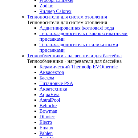
Procopi Climexel
Zodiac
Чиллер Calorex
Теплоносители для систем отопления
Теплоносители для систем отопления
Аддитивированная (котловая) вода
Тепло-хладоноситель с карбоксилатными
присадками
Тепло-хладоноситель с силикатными
присадками
Теплообменники - нагреватели для бассейна
Теплообменники - нагреватели для бассейна
Керамический Thermotip EVOthermic
Аквасектор
Баском
Титановые PSA
Акватехника
AquaViva
AstralPool
Behncke
Bowman
Dinotec
Elecro
Emaux
Pahlen