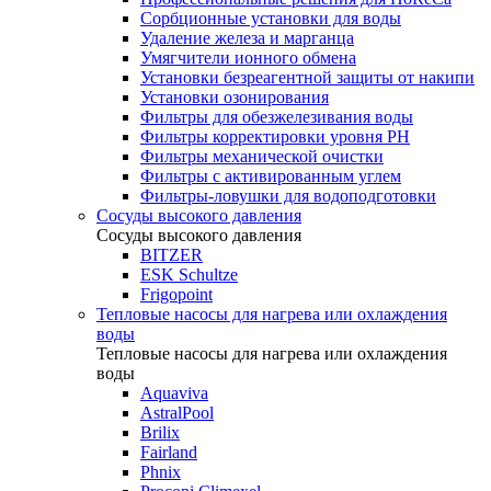
Сорбционные установки для воды
Удаление железа и марганца
Умягчители ионного обмена
Установки безреагентной защиты от накипи
Установки озонирования
Фильтры для обезжелезивания воды
Фильтры корректировки уровня PH
Фильтры механической очистки
Фильтры с активированным углем
Фильтры-ловушки для водоподготовки
Сосуды высокого давления
Сосуды высокого давления
BITZER
ESK Schultze
Frigopoint
Тепловые насосы для нагрева или охлаждения
воды
Тепловые насосы для нагрева или охлаждения
воды
Aquaviva
AstralPool
Brilix
Fairland
Phnix