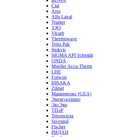
BOWA
Ciat
Ares
Alfa Laval
Tranter
ЗЭО
Vicarb
Thermowave
Tetra Pak
Stokvis
SIGMA API Schmidt
ONDA
Mueller Accu-Therm
LHE
Forwon
HISAKA
Zilmet
Машимпэкс (GEA)
Энергосервис
ЭксЭко
ТПлР
Теплосила
Secespol
Fischer
РИДАН