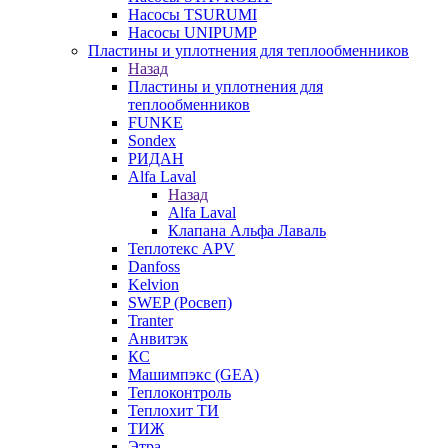
Насосы TSURUMI
Насосы UNIPUMP
Пластины и уплотнения для теплообменников
Назад
Пластины и уплотнения для
теплообменников
FUNKE
Sondex
РИДАН
Alfa Laval
Назад
Alfa Laval
Клапана Альфа Лаваль
Теплотекс APV
Danfoss
Kelvion
SWEP (Росвеп)
Tranter
Анвитэк
КС
Машимпэкс (GEA)
Теплоконтроль
Теплохит ТИ
ТИЖ
Этра