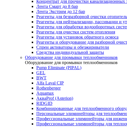
Концентрат для прочистки канализационных 
Лента Смарт до 8 бар
Лента Экстрим до 12 бар
Реагенты для безразборной очистки отопител
Реагенты для нейтрализации, пассивации и у
Реагенты для обработки водооборотных сист
Реагенты для очистки систем отопления
Реагенты для установок обратного осмоса
Реагенты и оборудование для разборной очи
Спреи активаторы и обезжириватели
Средства индивидуальной защиты
Оборудование для промывки теплообменников
Оборудование для промывки теплообменников
Pump Eliminate (PIPAL)
GEL
BWT
Alfa Laval CIP
Rothenberger
Aquamax
АкваProf (Asterion)
RIDGID
Комбинированные для теплообменного обору
Персональные элиминейторы для теплообмен
Профессиональные элиминейторы для инжен
Профессиональные элиминейторы для теплоо