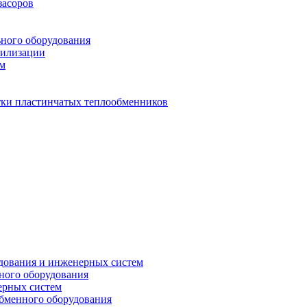
засоров
ьного оборудования
тилизации
ем
стки пластинчатых теплообменников
дования и инженерных систем
ного оборудования
ерных систем
бменного оборудования