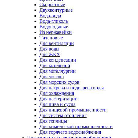
Скоростные
Двухконтурные
Вода-вода
Вода-гликоль
Водоводяные
Из нержавейки
Титановые
Для вентиляции
Для воды
Для ЖКХ
Для конденсации
Для котельной
Для металлургии
Для молока
Для морских судов
Для нагрева и подогрева воды
Для охлаждения
Для пастеризации
Для пива и сусла
Для пищевой промышленности
Для систем отопления
Для теплицы
Для химической промышленности
Для горячего водоснабжения
Пластинчатые паяные теплообменники