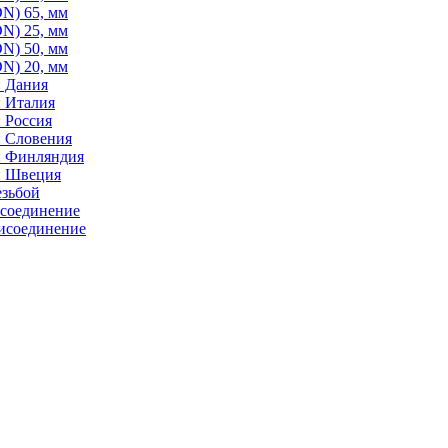
N) 65, мм
N) 25, мм
N) 50, мм
N) 20, мм
: Дания
: Италия
 Россия
: Словения
: Финляндия
: Швеция
езьбой
исоединение
исоединение