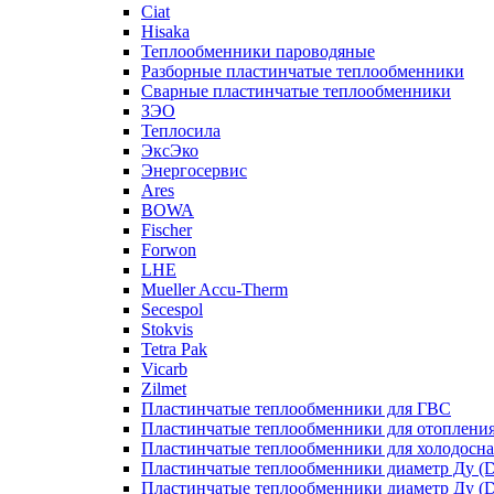
Ciat
Hisaka
Теплообменники пароводяные
Разборные пластинчатые теплообменники
Сварные пластинчатые теплообменники
ЗЭО
Теплосила
ЭксЭко
Энергосервис
Ares
BOWA
Fischer
Forwon
LHE
Mueller Accu-Therm
Secespol
Stokvis
Tetra Pak
Vicarb
Zilmet
Пластинчатые теплообменники для ГВС
Пластинчатые теплообменники для отоплени
Пластинчатые теплообменники для холодосн
Пластинчатые теплообменники диаметр Ду (D
Пластинчатые теплообменники диаметр Ду (D