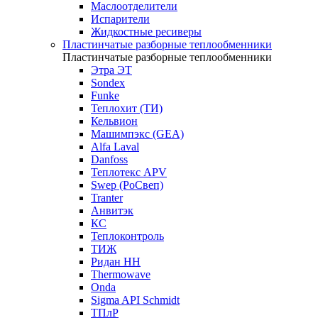
Маслоотделители
Испарители
Жидкостные ресиверы
Пластинчатые разборные теплообменники
Пластинчатые разборные теплообменники
Этра ЭТ
Sondex
Funke
Теплохит (ТИ)
Кельвион
Машимпэкс (GEA)
Alfa Laval
Danfoss
Теплотекс APV
Swep (РоСвеп)
Tranter
Анвитэк
КС
Теплоконтроль
ТИЖ
Ридан НН
Thermowave
Onda
Sigma API Schmidt
ТПлР