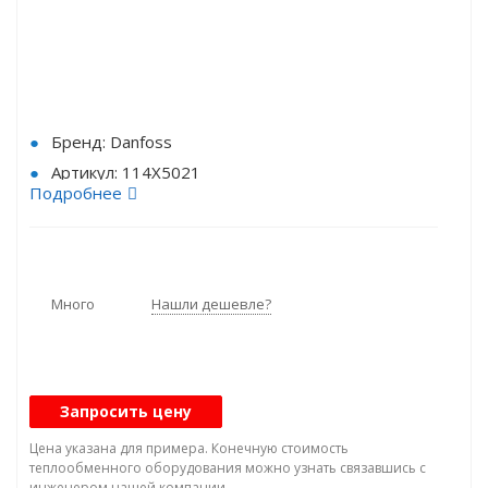
Бренд: Danfoss
Артикул: 114X5021
Подробнее
Тип (Модель): OP-MCZC121MTA02E
Хладагент: HFC
Режим работы: Среднетемпературный
Тип: Поршневой
Много
Нашли дешевле?
Количество компрессоров: 1-компрессорный
Тип агрегата:: Компрессорные агрегаты
Наличие конденсатора: С конденсатором
Запросить цену
Q₀, кВт: 3,1
Модель компрессора: MTZ080
Цена указана для примера. Конечную стоимость
теплообменного оборудования можно узнать связавшись с
Вентилятор 220 В,1 фаза, 50 Гц: 1 шт.
инженером нашей компании