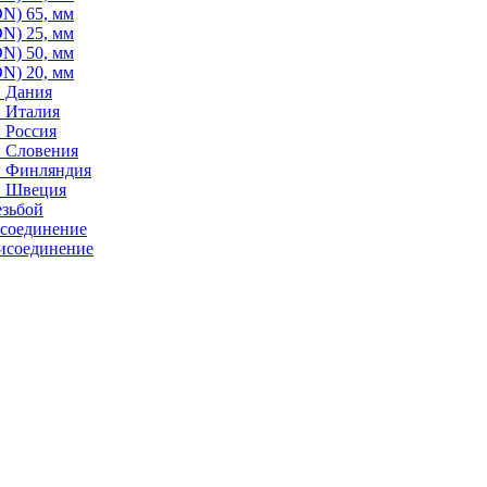
N) 65, мм
N) 25, мм
N) 50, мм
N) 20, мм
: Дания
: Италия
 Россия
: Словения
: Финляндия
: Швеция
езьбой
исоединение
исоединение