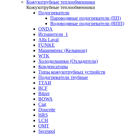
Кожухотрубные теплообменники
Кожухотрубные теплообменники
Подогреватели
Пароводяные подогреватели (ПП)
Водоводяные подогреватели (ВПП)
ONDA
Испарители_1
Alfa Laval
FUNKE
Машимпекс (Кельвион)
WTK
Холодильники (Охладители)
Конденсаторы
Типы кожухотрубных устройств
Подогреватели трубные
ТТАИ
BCF
Bitzer
BOWA
Ciat
Doucette
HRS
LCH
OMT
Secespol