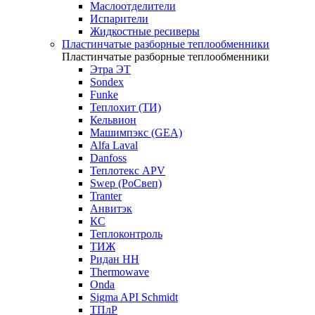
Маслоотделители
Испарители
Жидкостные ресиверы
Пластинчатые разборные теплообменники
Пластинчатые разборные теплообменники
Этра ЭТ
Sondex
Funke
Теплохит (ТИ)
Кельвион
Машимпэкс (GEA)
Alfa Laval
Danfoss
Теплотекс APV
Swep (РоСвеп)
Tranter
Анвитэк
КС
Теплоконтроль
ТИЖ
Ридан НН
Thermowave
Onda
Sigma API Schmidt
ТПлР