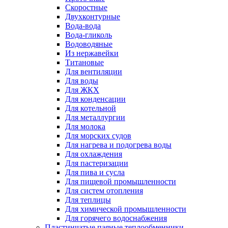
Скоростные
Двухконтурные
Вода-вода
Вода-гликоль
Водоводяные
Из нержавейки
Титановые
Для вентиляции
Для воды
Для ЖКХ
Для конденсации
Для котельной
Для металлургии
Для молока
Для морских судов
Для нагрева и подогрева воды
Для охлаждения
Для пастеризации
Для пива и сусла
Для пищевой промышленности
Для систем отопления
Для теплицы
Для химической промышленности
Для горячего водоснабжения
Пластинчатые паяные теплообменники