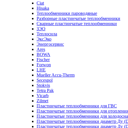
Ciat
Hisaka
Теплообменники пароводяные
Разборные пластинчатые теплообменники
Сварные пластинчатые теплообменники
ЗЭО
Теплосила
ЭксЭко
Энергосервис
Ares
BOWA
Fischer
Forwon
LHE
Mueller Accu-Therm
Secespol
Stokvis
Tetra Pak
Vicarb
Zilmet
Пластинчатые теплообменники для ГВС
Пластинчатые теплообменники для отоплени
Пластинчатые теплообменники для холодосн
Пластинчатые теплообменники диаметр Ду (D
Пластинчатые теплообменники диаметр Ду (D