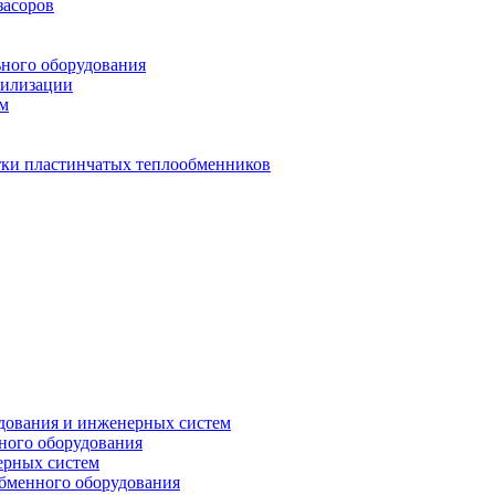
засоров
ьного оборудования
тилизации
ем
стки пластинчатых теплообменников
дования и инженерных систем
ного оборудования
ерных систем
бменного оборудования