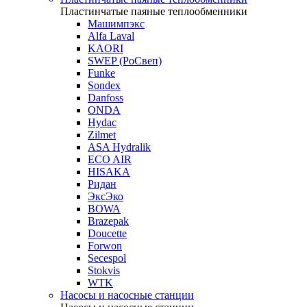
Пластинчатые паяные теплообменники
Машимпэкс
Alfa Laval
KAORI
SWEP (РоСвеп)
Funke
Sondex
Danfoss
ONDA
Hydac
Zilmet
ASA Hydralik
ECO AIR
HISAKA
Ридан
ЭксЭко
BOWA
Brazepak
Doucette
Forwon
Secespol
Stokvis
WTK
Насосы и насосные станции