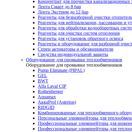
Концентрат для прочистки канализационных 
Лента Смарт до 8 бар
Лента Экстрим до 12 бар
Реагенты для безразборной очистки отопител
Реагенты для нейтрализации, пассивации и у
Реагенты для обработки водооборотных сист
Реагенты для очистки систем отопления
Реагенты для установок обратного осмоса
Реагенты и оборудование для разборной очи
Спреи активаторы и обезжириватели
Средства индивидуальной защиты
Оборудование для промывки теплообменников
Оборудование для промывки теплообменников
Pump Eliminate (PIPAL)
GEL
BWT
Alfa Laval CIP
Rothenberger
Aquamax
АкваProf (Asterion)
RIDGID
Комбинированные для теплообменного обору
Персональные элиминейторы для теплообмен
Профессиональные элиминейторы для инжен
Профессиональные элиминейторы для теплоо