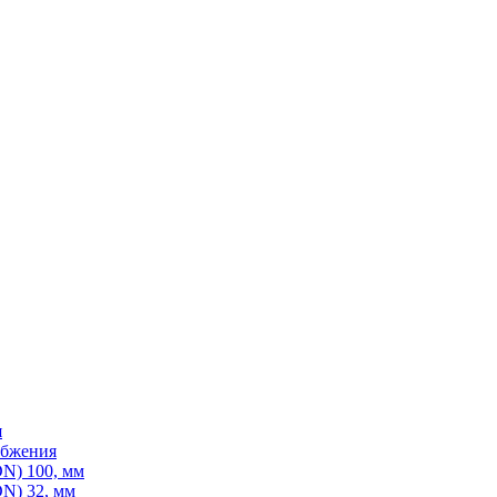
я
абжения
N) 100, мм
N) 32, мм