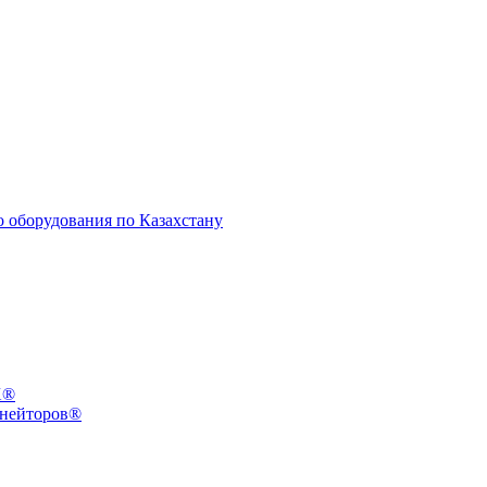
X®
инейторов®