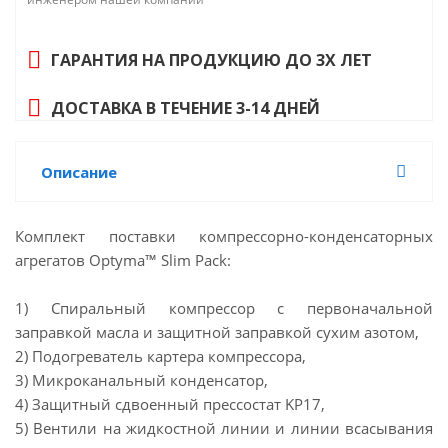
R404A/R507: 8 100 Вт
Вентилятор 220 В, 1 фаза, 50 Гц: 1 шт.
ГАРАНТИЯ НА ПРОДУКЦИЮ ДО 3Х ЛЕТ
Хладагент: R134a; R404A; R407A; R407F; R448A;
R449A; R507
ДОСТАВКА В ТЕЧЕНИЕ 3-14 ДНЕЙ
Описание
Комплект поставки компрессорно-конденсаторных
агрегатов Optyma™ Slim Pack:
1) Спиральный компрессор с первоначальной
заправкой масла и защитной заправкой сухим азотом,
2) Подогреватель картера компрессора,
3) Микроканальный конденсатор,
4) Защитный сдвоенный прессостат KP17,
5) Вентили на жидкостной линии и линии всасывания