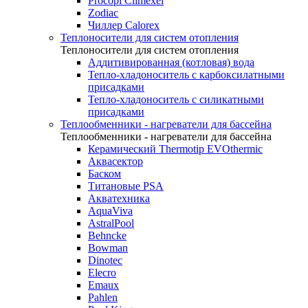
Procopi Climexel
Zodiac
Чиллер Calorex
Теплоносители для систем отопления
Теплоносители для систем отопления
Аддитивированная (котловая) вода
Тепло-хладоноситель с карбоксилатными
присадками
Тепло-хладоноситель с силикатными
присадками
Теплообменники - нагреватели для бассейна
Теплообменники - нагреватели для бассейна
Керамический Thermotip EVOthermic
Аквасектор
Баском
Титановые PSA
Акватехника
AquaViva
AstralPool
Behncke
Bowman
Dinotec
Elecro
Emaux
Pahlen