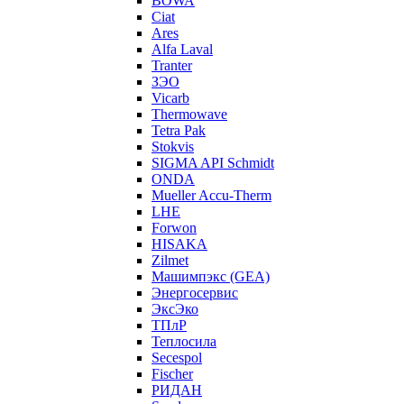
BOWA
Ciat
Ares
Alfa Laval
Tranter
ЗЭО
Vicarb
Thermowave
Tetra Pak
Stokvis
SIGMA API Schmidt
ONDA
Mueller Accu-Therm
LHE
Forwon
HISAKA
Zilmet
Машимпэкс (GEA)
Энергосервис
ЭксЭко
ТПлР
Теплосила
Secespol
Fischer
РИДАН