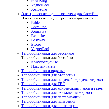
Pool King
VagnerPool
Xenozone
Электрические водонагреватели для бассейна
Электрические водонагреватели для бассейна
Pahlen
AstralPool
Aquaviva
Behncke
BestWay
Elecro
VagnerPool
Теплообменники для бассейнов
Теплообменники для бассейнов
Кожухотрубные
Пластинчатые
Теплообменники водяные
Теплообменники для отопления
Теплообменники для нагрева/подогрева жидкости
Теплообменники для ГВС
Теплообменники для конденсации паров и газов
Теплообменники для охлаждения жидкости
Теплообменники для пастеризации
Теплообменники для испарения
Теплообменники для вентиляции