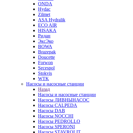
ONDA
Hydac
Zilmet
ASA Hydralik
ECO AIR
HISAKA
Ридан
ЭксЭко
BOWA
Brazepak
Doucette
Forwon
Secespol
Stokvis
WTK
Насосы и насосные станции
Назад
Насосы и насосные станции
Насосы ЛИВНЫНАСОС
Насосы CALPEDA
Насосы DAB
Насосы NOCCHI
Насосы PEDROLLO
Насосы SPERONI
Насосы STAVROLIT