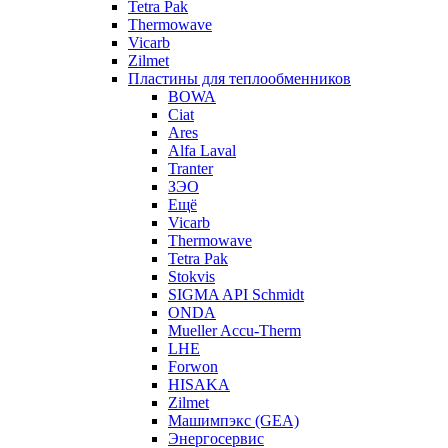
Tetra Pak
Thermowave
Vicarb
Zilmet
Пластины для теплообменников
BOWA
Ciat
Ares
Alfa Laval
Tranter
ЗЭО
Ещё
Vicarb
Thermowave
Tetra Pak
Stokvis
SIGMA API Schmidt
ONDA
Mueller Accu-Therm
LHE
Forwon
HISAKA
Zilmet
Машимпэкс (GEA)
Энергосервис