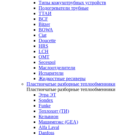
Типы кожухотрубных устройств
Подогреватели трубные
ТТАИ
BCF
Bitzer
BOWA
Ciat
Doucette
HRS
LCH
OMT
Secespol
Маслоотделители
Испарители
Жидкостные ресиверы
Пластинчатые разборные теплообменники
Пластинчатые разборные теплообменники
Этра ЭТ
Sondex
Funke
Теплохит (ТИ)
Кельвион
Машимпэкс (GEA)
Alfa Laval
Danfoss