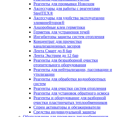
Реагенты для промывки Новохим
Аксессуары для работы с реагентами
SteelTEX®
Аксессуары для удобства эксплуатации
элиминейторов®
Анаэробные клеи герметики
Герметик для устранения течей
Ингибиторы защиты систем отопления
Концентрат для прочистки
канализационных засоров
Лента Смарт до 8 бар
Лента Экстрим до 12 бар
Реагенты для безразборной очистки
отопительного оборудования
Реагенты для нейтрализации, пассивации и
утилизации
Реагенты для обработки водооборотных
систем
Реагенты для очистки систем отопления
Реагенты для установок обратного осмоса
Реагенты и оборудование для разборной
очистки пластинчатых теплообменников
Спреи активаторы и обезжириватели
Средства индивидуальной защиты
Оборудование для промывки теплообменников