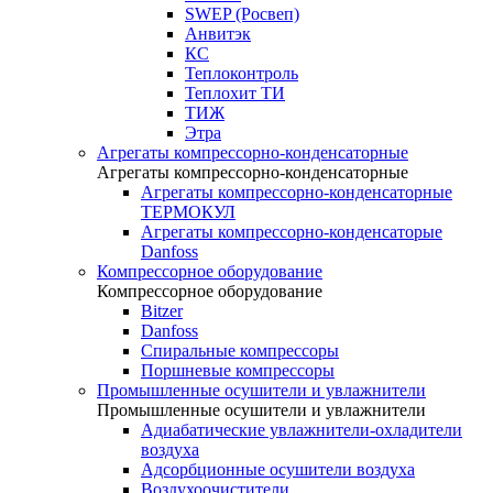
SWEP (Росвеп)
Анвитэк
КС
Теплоконтроль
Теплохит ТИ
ТИЖ
Этра
Агрегаты компрессорно-конденсаторные
Агрегаты компрессорно-конденсаторные
Агрегаты компрессорно-конденсаторные
ТЕРМОКУЛ
Агрегаты компрессорно-конденсаторые
Danfoss
Компрессорное оборудование
Компрессорное оборудование
Bitzer
Danfoss
Спиральные компрессоры
Поршневые компрессоры
Промышленные осушители и увлажнители
Промышленные осушители и увлажнители
Адиабатические увлажнители-охладители
воздуха
Адсорбционные осушители воздуха
Воздухоочистители