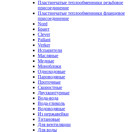
Пластинчатые теплообменники резьбовое
присоединение
Пластинчатые теплообменники фланцевое
присоединение
Nord
Брант
Clever
Pallant
Verker
Испарители
Масляные
Медные
Моноблоки
Одноходовые
Пароводяные
Проточные
Скоростные
Двухконтурные
Вода-вода
Вода-гликоль
Водоводяные
Из нержавейки
Титановые
Для вентиляции
Для воды