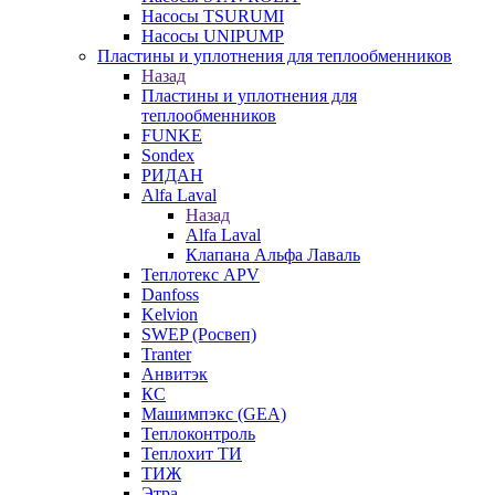
Насосы TSURUMI
Насосы UNIPUMP
Пластины и уплотнения для теплообменников
Назад
Пластины и уплотнения для
теплообменников
FUNKE
Sondex
РИДАН
Alfa Laval
Назад
Alfa Laval
Клапана Альфа Лаваль
Теплотекс APV
Danfoss
Kelvion
SWEP (Росвеп)
Tranter
Анвитэк
КС
Машимпэкс (GEA)
Теплоконтроль
Теплохит ТИ
ТИЖ
Этра