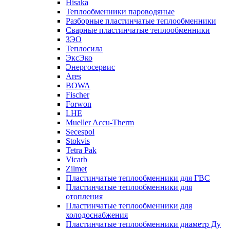
Hisaka
Теплообменники пароводяные
Разборные пластинчатые теплообменники
Сварные пластинчатые теплообменники
ЗЭО
Теплосила
ЭксЭко
Энергосервис
Ares
BOWA
Fischer
Forwon
LHE
Mueller Accu-Therm
Secespol
Stokvis
Tetra Pak
Vicarb
Zilmet
Пластинчатые теплообменники для ГВС
Пластинчатые теплообменники для
отопления
Пластинчатые теплообменники для
холодоснабжения
Пластинчатые теплообменники диаметр Ду