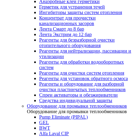
Анаэробные клеи герметики
Герметик для устранения течей
Ингибиторы защиты систем отопления
Концентрат для прочистки
канализационных засоров
Лента Смарт до 8 бар
Лента Экстрим до 12 бар
Реагенты для безразборной очистки
отопительного оборудования
Реагенты для нейтрализации, пассивации и
утилизации
Реагенты для обработки водооборотных
систем
Реагенты для очистки систем отопления
Реагенты для установок обратного осмоса
Реагенты и оборудование для разборной
очистки пластинчатых теплообменников
Спреи активаторы и обезжириватели
Средства индивидуальной защиты
Оборудование для промывки теплообменников
Оборудование для промывки теплообменников
Pump Eliminate (PIPAL)
GEL
BWT
Alfa Laval CIP