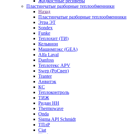
Жидкостные ресиверы
Пластинчатые разборные теплообменники
Назад
Пластинчатые разборные теплообменники
Этра ЭТ
Sondex
Funke
Теплохит (ТИ)
Кельвион
Машимпэкс (GEA)
Alfa Laval
Danfoss
Теплотекс APV
Swep (РоСвеп)
Tranter
Анвитэк
КС
Теплоконтроль
ТИЖ
Ридан НН
Thermowave
Onda
Sigma API Schmidt
ТПлР
Ciat