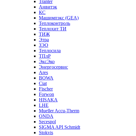
Tranter
Анвитэк
КС
Машимпэкс (GEA)
Теплоконтроль
Теплохит ТИ
ТИЖ
Этра
ЗЭО
Теплосила
ТПлР
ЭксЭко
Энергосервис
Ares
BOWA
Ciat
Fischer
Forwon
HISAKA
LHE
Mueller Accu-Therm
ONDA
Secespol
SIGMA API Schmidt
Stokvis