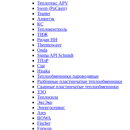
Теплотекс APV
Swep (РоСвеп)
Tranter
Анвитэк
КС
Теплоконтроль
ТИЖ
Ридан НН
Thermowave
Onda
Sigma API Schmidt
ТПлР
Ciat
Hisaka
Теплообменники пароводяные
Разборные пластинчатые теплообменники
Сварные пластинчатые теплообменники
ЗЭО
Теплосила
ЭксЭко
Энергосервис
Ares
BOWA
Fischer
Forwon