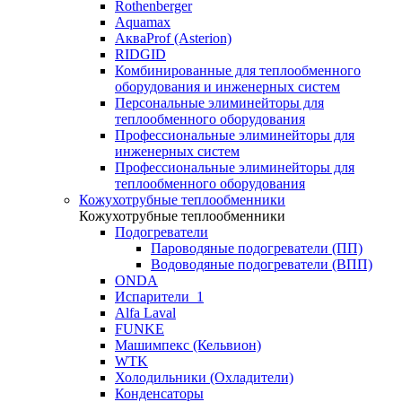
Rothenberger
Aquamax
АкваProf (Asterion)
RIDGID
Комбинированные для теплообменного
оборудования и инженерных систем
Персональные элиминейторы для
теплообменного оборудования
Профессиональные элиминейторы для
инженерных систем
Профессиональные элиминейторы для
теплообменного оборудования
Кожухотрубные теплообменники
Кожухотрубные теплообменники
Подогреватели
Пароводяные подогреватели (ПП)
Водоводяные подогреватели (ВПП)
ONDA
Испарители_1
Alfa Laval
FUNKE
Машимпекс (Кельвион)
WTK
Холодильники (Охладители)
Конденсаторы