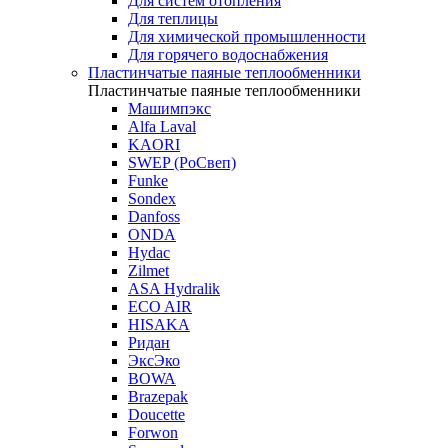
Для систем отопления
Для теплицы
Для химической промышленности
Для горячего водоснабжения
Пластинчатые паяные теплообменники
Пластинчатые паяные теплообменники
Машимпэкс
Alfa Laval
KAORI
SWEP (РоСвеп)
Funke
Sondex
Danfoss
ONDA
Hydac
Zilmet
ASA Hydralik
ECO AIR
HISAKA
Ридан
ЭксЭко
BOWA
Brazepak
Doucette
Forwon