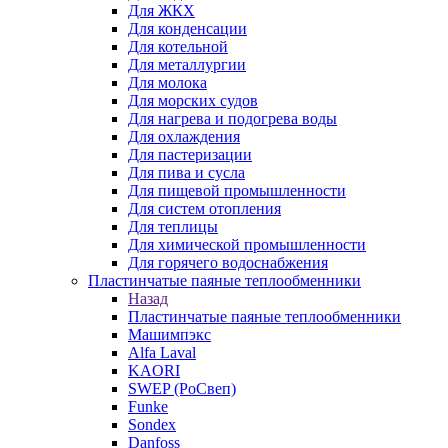
Для ЖКХ
Для конденсации
Для котельной
Для металлургии
Для молока
Для морских судов
Для нагрева и подогрева воды
Для охлаждения
Для пастеризации
Для пива и сусла
Для пищевой промышленности
Для систем отопления
Для теплицы
Для химической промышленности
Для горячего водоснабжения
Пластинчатые паяные теплообменники
Назад
Пластинчатые паяные теплообменники
Машимпэкс
Alfa Laval
KAORI
SWEP (РоСвеп)
Funke
Sondex
Danfoss