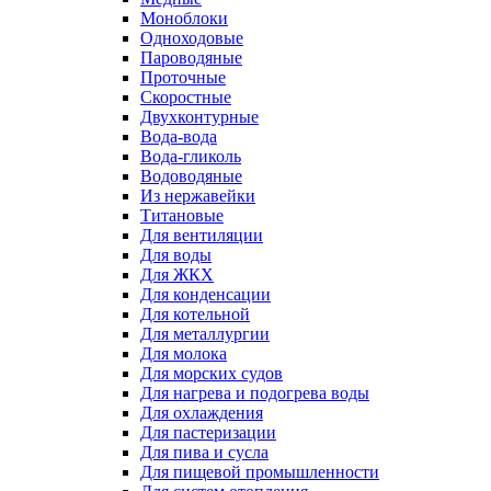
Моноблоки
Одноходовые
Пароводяные
Проточные
Скоростные
Двухконтурные
Вода-вода
Вода-гликоль
Водоводяные
Из нержавейки
Титановые
Для вентиляции
Для воды
Для ЖКХ
Для конденсации
Для котельной
Для металлургии
Для молока
Для морских судов
Для нагрева и подогрева воды
Для охлаждения
Для пастеризации
Для пива и сусла
Для пищевой промышленности