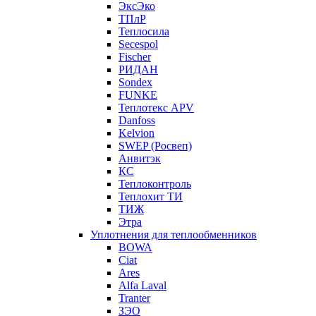
ЭксЭко
ТПлР
Теплосила
Secespol
Fischer
РИДАН
Sondex
FUNKE
Теплотекс APV
Danfoss
Kelvion
SWEP (Росвеп)
Анвитэк
КС
Теплоконтроль
Теплохит ТИ
ТИЖ
Этра
Уплотнения для теплообменников
BOWA
Ciat
Ares
Alfa Laval
Tranter
ЗЭО