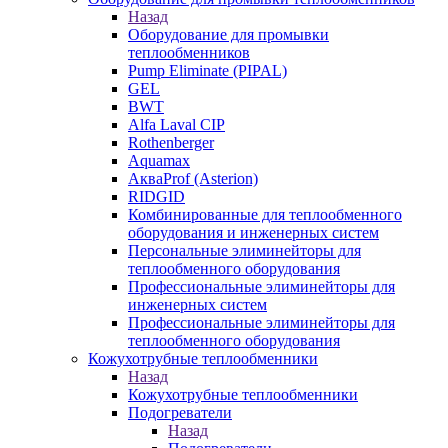
Назад
Оборудование для промывки
теплообменников
Pump Eliminate (PIPAL)
GEL
BWT
Alfa Laval CIP
Rothenberger
Aquamax
АкваProf (Asterion)
RIDGID
Комбинированные для теплообменного
оборудования и инженерных систем
Персональные элиминейторы для
теплообменного оборудования
Профессиональные элиминейторы для
инженерных систем
Профессиональные элиминейторы для
теплообменного оборудования
Кожухотрубные теплообменники
Назад
Кожухотрубные теплообменники
Подогреватели
Назад