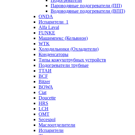
Подогреватели
Пароводяные подогреватели (ПП)
Водоводяные подогреватели (ВПП)
ONDA
Испарители_1
Alfa Laval
FUNKE
Машимпекс (Кельвион)
WTK
Холодильники (Охладители)
Конденсаторы
Типы кожухотрубных устройств
Подогреватели трубные
ТТАИ
BCF
Bitzer
BOWA
Ciat
Doucette
HRS
LCH
OMT
Secespol
Маслоотделители
Испарители