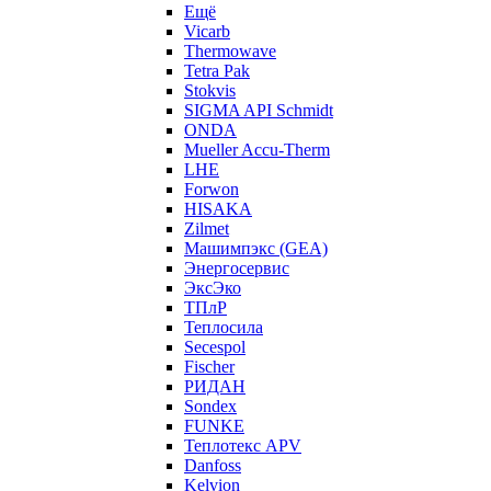
Ещё
Vicarb
Thermowave
Tetra Pak
Stokvis
SIGMA API Schmidt
ONDA
Mueller Accu-Therm
LHE
Forwon
HISAKA
Zilmet
Машимпэкс (GEA)
Энергосервис
ЭксЭко
ТПлР
Теплосила
Secespol
Fischer
РИДАН
Sondex
FUNKE
Теплотекс APV
Danfoss
Kelvion