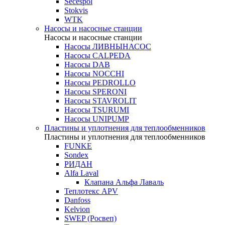
Secespol
Stokvis
WTK
Насосы и насосные станции
Насосы и насосные станции
Насосы ЛИВНЫНАСОС
Насосы CALPEDA
Насосы DAB
Насосы NOCCHI
Насосы PEDROLLO
Насосы SPERONI
Насосы STAVROLIT
Насосы TSURUMI
Насосы UNIPUMP
Пластины и уплотнения для теплообменников
Пластины и уплотнения для теплообменников
FUNKE
Sondex
РИДАН
Alfa Laval
Клапана Альфа Лаваль
Теплотекс APV
Danfoss
Kelvion
SWEP (Росвеп)