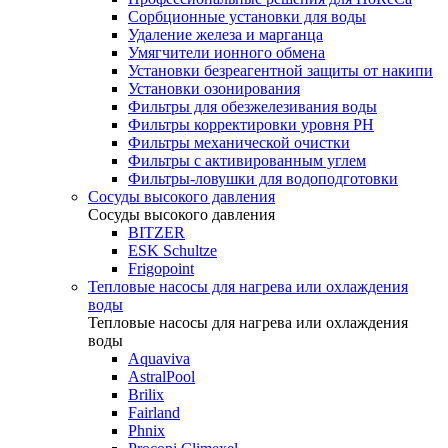
Сорбционные установки для воды
Удаление железа и марганца
Умягчители ионного обмена
Установки безреагентной защиты от накипи
Установки озонирования
Фильтры для обезжелезивания воды
Фильтры корректировки уровня PH
Фильтры механической очистки
Фильтры с активированным углем
Фильтры-ловушки для водоподготовки
Сосуды высокого давления
Сосуды высокого давления
BITZER
ESK Schultze
Frigopoint
Тепловые насосы для нагрева или охлаждения
воды
Тепловые насосы для нагрева или охлаждения
воды
Aquaviva
AstralPool
Brilix
Fairland
Phnix