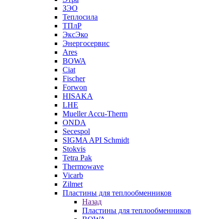
ЗЭО
Теплосила
ТПлР
ЭксЭко
Энергосервис
Ares
BOWA
Ciat
Fischer
Forwon
HISAKA
LHE
Mueller Accu-Therm
ONDA
Secespol
SIGMA API Schmidt
Stokvis
Tetra Pak
Thermowave
Vicarb
Zilmet
Пластины для теплообменников
Назад
Пластины для теплообменников