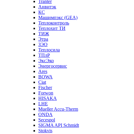
Tranter
Анвитэк
КС
Машимпэкс (GEA)
Теплоконтроль
Теплохит ТИ
ТИЖ
Этра
ЗЭО
Теплосила
ТПлР
ЭксЭко
Энергосервис
Ares
BOWA
Ciat
Fischer
Forwon
HISAKA
LHE
Mueller Accu-Therm
ONDA
Secespol
SIGMA API Schmidt
Stokvis