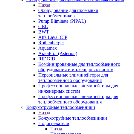
Назад
Оборудование для промывки
теплообменников
Pump Eliminate (PIPAL)
GEL
BWT
Alfa Laval CIP
Rothenberger
Aquamax
АкваProf (Asterion)
RIDGID
Комбинированные для теплообменного
оборудования и инженерных систем
Персональные элиминейторы для
теплообменного оборудования
Профессиональные элиминейторы для
инженерных систем
Профессиональные элиминейторы для
теплообменного оборудования
Кожухотрубные теплообменники
Назад
Кожухотрубные теплообменники
Подогреватели
Назад