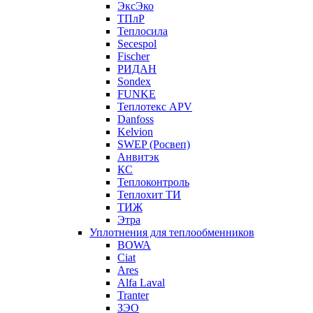
ЭксЭко
ТПлР
Теплосила
Secespol
Fischer
РИДАН
Sondex
FUNKE
Теплотекс APV
Danfoss
Kelvion
SWEP (Росвеп)
Анвитэк
КС
Теплоконтроль
Теплохит ТИ
ТИЖ
Этра
Уплотнения для теплообменников
BOWA
Ciat
Ares
Alfa Laval
Tranter
ЗЭО