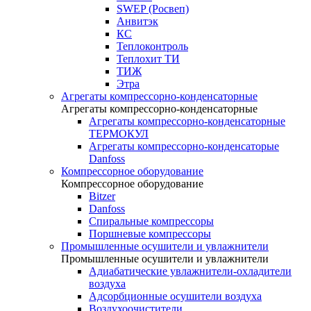
SWEP (Росвеп)
Анвитэк
КС
Теплоконтроль
Теплохит ТИ
ТИЖ
Этра
Агрегаты компрессорно-конденсаторные
Агрегаты компрессорно-конденсаторные
Агрегаты компрессорно-конденсаторные
ТЕРМОКУЛ
Агрегаты компрессорно-конденсаторые
Danfoss
Компрессорное оборудование
Компрессорное оборудование
Bitzer
Danfoss
Спиральные компрессоры
Поршневые компрессоры
Промышленные осушители и увлажнители
Промышленные осушители и увлажнители
Адиабатические увлажнители-охладители
воздуха
Адсорбционные осушители воздуха
Воздухоочистители