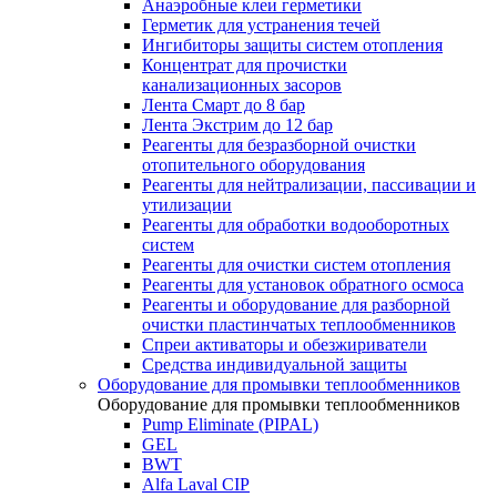
Анаэробные клеи герметики
Герметик для устранения течей
Ингибиторы защиты систем отопления
Концентрат для прочистки
канализационных засоров
Лента Смарт до 8 бар
Лента Экстрим до 12 бар
Реагенты для безразборной очистки
отопительного оборудования
Реагенты для нейтрализации, пассивации и
утилизации
Реагенты для обработки водооборотных
систем
Реагенты для очистки систем отопления
Реагенты для установок обратного осмоса
Реагенты и оборудование для разборной
очистки пластинчатых теплообменников
Спреи активаторы и обезжириватели
Средства индивидуальной защиты
Оборудование для промывки теплообменников
Оборудование для промывки теплообменников
Pump Eliminate (PIPAL)
GEL
BWT
Alfa Laval CIP