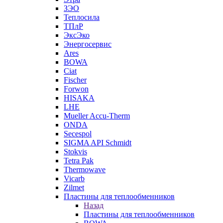
ЗЭО
Теплосила
ТПлР
ЭксЭко
Энергосервис
Ares
BOWA
Ciat
Fischer
Forwon
HISAKA
LHE
Mueller Accu-Therm
ONDA
Secespol
SIGMA API Schmidt
Stokvis
Tetra Pak
Thermowave
Vicarb
Zilmet
Пластины для теплообменников
Назад
Пластины для теплообменников