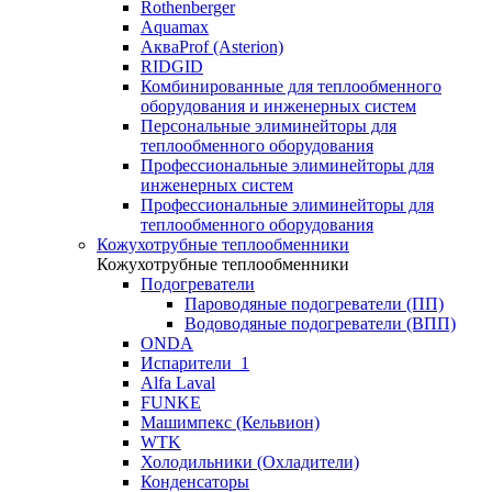
Rothenberger
Aquamax
АкваProf (Asterion)
RIDGID
Комбинированные для теплообменного
оборудования и инженерных систем
Персональные элиминейторы для
теплообменного оборудования
Профессиональные элиминейторы для
инженерных систем
Профессиональные элиминейторы для
теплообменного оборудования
Кожухотрубные теплообменники
Кожухотрубные теплообменники
Подогреватели
Пароводяные подогреватели (ПП)
Водоводяные подогреватели (ВПП)
ONDA
Испарители_1
Alfa Laval
FUNKE
Машимпекс (Кельвион)
WTK
Холодильники (Охладители)
Конденсаторы