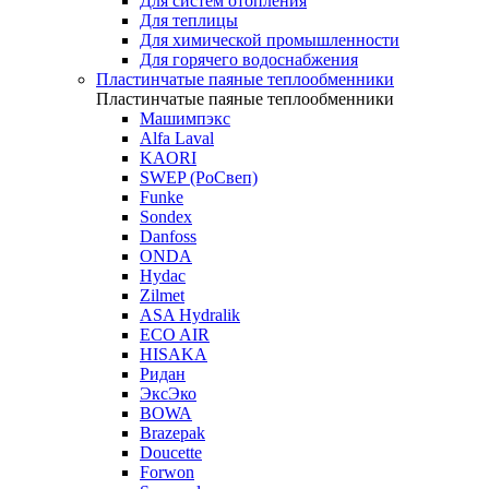
Для систем отопления
Для теплицы
Для химической промышленности
Для горячего водоснабжения
Пластинчатые паяные теплообменники
Пластинчатые паяные теплообменники
Машимпэкс
Alfa Laval
KAORI
SWEP (РоСвеп)
Funke
Sondex
Danfoss
ONDA
Hydac
Zilmet
ASA Hydralik
ECO AIR
HISAKA
Ридан
ЭксЭко
BOWA
Brazepak
Doucette
Forwon