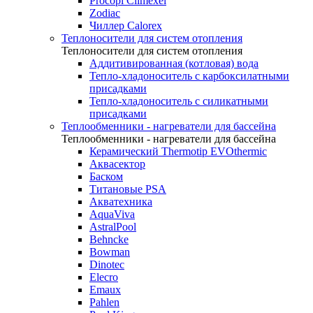
Procopi Climexel
Zodiac
Чиллер Calorex
Теплоносители для систем отопления
Теплоносители для систем отопления
Аддитивированная (котловая) вода
Тепло-хладоноситель с карбоксилатными
присадками
Тепло-хладоноситель с силикатными
присадками
Теплообменники - нагреватели для бассейна
Теплообменники - нагреватели для бассейна
Керамический Thermotip EVOthermic
Аквасектор
Баском
Титановые PSA
Акватехника
AquaViva
AstralPool
Behncke
Bowman
Dinotec
Elecro
Emaux
Pahlen