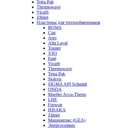
Tetra Pak
Thermowave
Vicarb
Zilmet
Пластины для теплообменников
BOWA
Ciat
Ares
Alfa Laval
Tranter
ЗЭО
Ещё
Vicarb
Thermowave
Tetra Pak
Stokvis
SIGMA API Schmidt
ONDA
Mueller Accu-Therm
LHE
Forwon
HISAKA
Zilmet
Машимпэкс (GEA)
Энергосервис