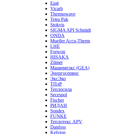
Ещё
Vicarb
Thermowave
Tetra Pak
Stokvis
SIGMA API Schmidt
ONDA
Mueller Accu-Therm
LHE
Forwon
HISAKA
Zilmet
Машимпэкс (GEA)
Энергосервис
ЭксЭко
ТПлР
Теплосила
Secespol
Fischer
РИДАН
Sondex
FUNKE
Теплотекс APV
Danfoss
Kelvion