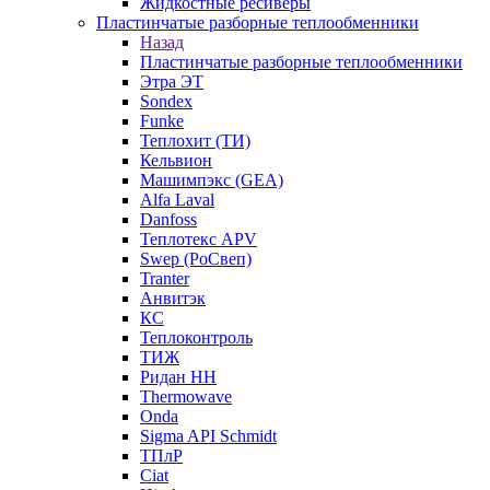
Жидкостные ресиверы
Пластинчатые разборные теплообменники
Назад
Пластинчатые разборные теплообменники
Этра ЭТ
Sondex
Funke
Теплохит (ТИ)
Кельвион
Машимпэкс (GEA)
Alfa Laval
Danfoss
Теплотекс APV
Swep (РоСвеп)
Tranter
Анвитэк
КС
Теплоконтроль
ТИЖ
Ридан НН
Thermowave
Onda
Sigma API Schmidt
ТПлР
Ciat