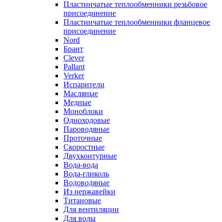
Пластинчатые теплообменники резьбовое
присоединение
Пластинчатые теплообменники фланцевое
присоединение
Nord
Брант
Clever
Pallant
Verker
Испарители
Масляные
Медные
Моноблоки
Одноходовые
Пароводяные
Проточные
Скоростные
Двухконтурные
Вода-вода
Вода-гликоль
Водоводяные
Из нержавейки
Титановые
Для вентиляции
Для воды