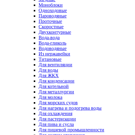
Моноблоки
Одноходовые
Пароводяные
Проточные
Скоростные
Двухконтурные
Вода-вода
Вода-гликоль
Водоводяные
Из нержавейки
Титановые
Для вентиляции
Для воды
Для ЖКХ
Для конденсации
Для котельной
Для металлургии
Для молока
Для морских судов
Для нагрева и подогрева воды
Для охлаждения
Для пастеризации
Для пива и сусла
Для пищевой промышленности