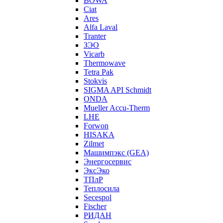
BOWA
Ciat
Ares
Alfa Laval
Tranter
ЗЭО
Vicarb
Thermowave
Tetra Pak
Stokvis
SIGMA API Schmidt
ONDA
Mueller Accu-Therm
LHE
Forwon
HISAKA
Zilmet
Машимпэкс (GEA)
Энергосервис
ЭксЭко
ТПлР
Теплосила
Secespol
Fischer
РИДАН