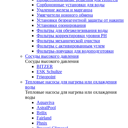
Сорбционные установки для воды
Удаление железа и марганца
Умягчители ионного обмена
Установки безреагентной защиты от накипи
Установки озонирования
Фильтры для обезжелезивания воды
Фильтры корректировки уровня PH
Фильтры механической очистки
Фильтры с активированным углем
Фильтры-ловушки для водоподготовки
Сосуды высокого давления
Сосуды высокого давления
BITZER
ESK Schultze
Frigopoint
Тепловые насосы для нагрева или охлаждения
воды
Тепловые насосы для нагрева или охлаждения
воды
Aquaviva
AstralPool
Brilix
Fairland
Phnix