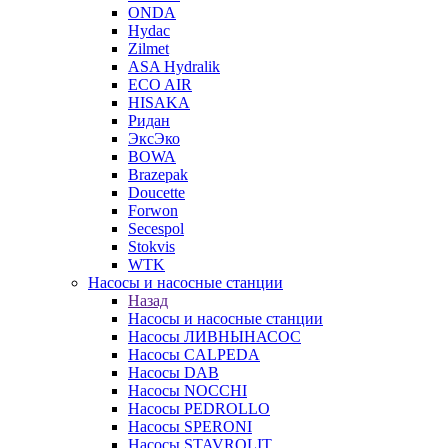
ONDA
Hydac
Zilmet
ASA Hydralik
ECO AIR
HISAKA
Ридан
ЭксЭко
BOWA
Brazepak
Doucette
Forwon
Secespol
Stokvis
WTK
Насосы и насосные станции
Назад
Насосы и насосные станции
Насосы ЛИВНЫНАСОС
Насосы CALPEDA
Насосы DAB
Насосы NOCCHI
Насосы PEDROLLO
Насосы SPERONI
Насосы STAVROLIT