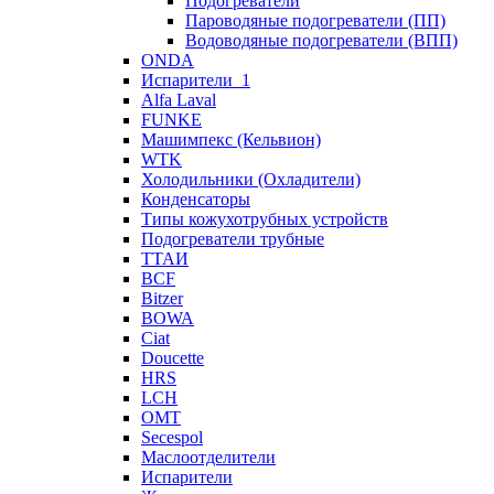
Подогреватели
Пароводяные подогреватели (ПП)
Водоводяные подогреватели (ВПП)
ONDA
Испарители_1
Alfa Laval
FUNKE
Машимпекс (Кельвион)
WTK
Холодильники (Охладители)
Конденсаторы
Типы кожухотрубных устройств
Подогреватели трубные
ТТАИ
BCF
Bitzer
BOWA
Ciat
Doucette
HRS
LCH
OMT
Secespol
Маслоотделители
Испарители