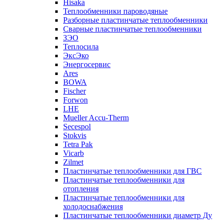
Hisaka
Теплообменники пароводяные
Разборные пластинчатые теплообменники
Сварные пластинчатые теплообменники
ЗЭО
Теплосила
ЭксЭко
Энергосервис
Ares
BOWA
Fischer
Forwon
LHE
Mueller Accu-Therm
Secespol
Stokvis
Tetra Pak
Vicarb
Zilmet
Пластинчатые теплообменники для ГВС
Пластинчатые теплообменники для
отопления
Пластинчатые теплообменники для
холодоснабжения
Пластинчатые теплообменники диаметр Ду