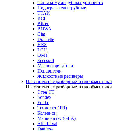
Типы кожухотрубных устройств
Подогреватели трубные
ТТАИ
BCF
Bitzer
BOWA
Ciat
Doucette
HRS
LCH
OMT
Secespol
Маслоотделители
Испарители
Жидкостные ресиверы
Пластинчатые разборные теплообменники
Пластинчатые разборные теплообменники
Этра ЭТ
Sondex
Funke
Теплохит (ТИ)
Кельвион
Машимпэкс (GEA)
Alfa Laval
Danfoss