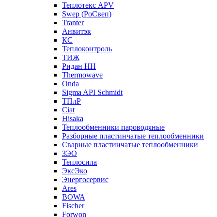
Теплотекс APV
Swep (РоСвеп)
Tranter
Анвитэк
КС
Теплоконтроль
ТИЖ
Ридан НН
Thermowave
Onda
Sigma API Schmidt
ТПлР
Ciat
Hisaka
Теплообменники пароводяные
Разборные пластинчатые теплообменники
Сварные пластинчатые теплообменники
ЗЭО
Теплосила
ЭксЭко
Энергосервис
Ares
BOWA
Fischer
Forwon