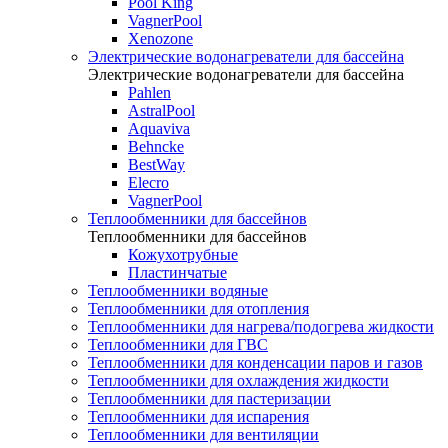
Pool King
VagnerPool
Xenozone
Электрические водонагреватели для бассейна
Электрические водонагреватели для бассейна
Pahlen
AstralPool
Aquaviva
Behncke
BestWay
Elecro
VagnerPool
Теплообменники для бассейнов
Теплообменники для бассейнов
Кожухотрубные
Пластинчатые
Теплообменники водяные
Теплообменники для отопления
Теплообменники для нагрева/подогрева жидкости
Теплообменники для ГВС
Теплообменники для конденсации паров и газов
Теплообменники для охлаждения жидкости
Теплообменники для пастеризации
Теплообменники для испарения
Теплообменники для вентиляции