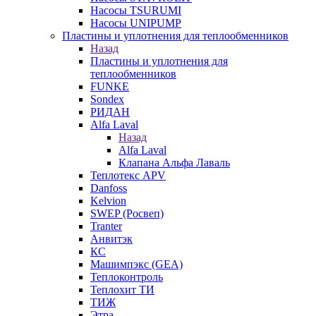
Насосы TSURUMI
Насосы UNIPUMP
Пластины и уплотнения для теплообменников
Назад
Пластины и уплотнения для
теплообменников
FUNKE
Sondex
РИДАН
Alfa Laval
Назад
Alfa Laval
Клапана Альфа Лаваль
Теплотекс APV
Danfoss
Kelvion
SWEP (Росвеп)
Tranter
Анвитэк
КС
Машимпэкс (GEA)
Теплоконтроль
Теплохит ТИ
ТИЖ
Этра