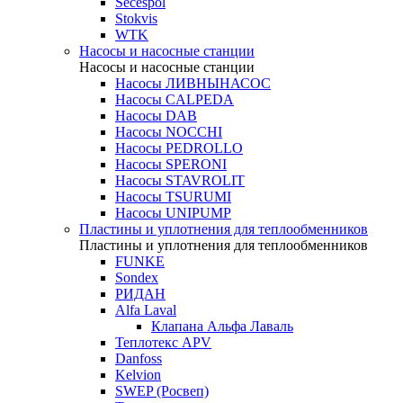
Secespol
Stokvis
WTK
Насосы и насосные станции
Насосы и насосные станции
Насосы ЛИВНЫНАСОС
Насосы CALPEDA
Насосы DAB
Насосы NOCCHI
Насосы PEDROLLO
Насосы SPERONI
Насосы STAVROLIT
Насосы TSURUMI
Насосы UNIPUMP
Пластины и уплотнения для теплообменников
Пластины и уплотнения для теплообменников
FUNKE
Sondex
РИДАН
Alfa Laval
Клапана Альфа Лаваль
Теплотекс APV
Danfoss
Kelvion
SWEP (Росвеп)