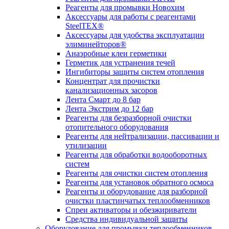
Реагенты для промывки Новохим
Аксессуары для работы с реагентами
SteelTEX®
Аксессуары для удобства эксплуатации
элиминейторов®
Анаэробные клеи герметики
Герметик для устранения течей
Ингибиторы защиты систем отопления
Концентрат для прочистки
канализационных засоров
Лента Смарт до 8 бар
Лента Экстрим до 12 бар
Реагенты для безразборной очистки
отопительного оборудования
Реагенты для нейтрализации, пассивации и
утилизации
Реагенты для обработки водооборотных
систем
Реагенты для очистки систем отопления
Реагенты для установок обратного осмоса
Реагенты и оборудование для разборной
очистки пластинчатых теплообменников
Спреи активаторы и обезжириватели
Средства индивидуальной защиты
Оборудование для промывки теплообменников