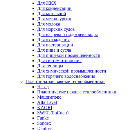
Для ЖКХ
Для конденсации
Для котельной
Для металлургии
Для молока
Для морских судов
Для нагрева и подогрева воды
Для охлаждения
Для пастеризации
Для пива и сусла
Для пищевой промышленности
Для систем отопления
Для теплицы
Для химической промышленности
Для горячего водоснабжения
Пластинчатые паяные теплообменники
Назад
Пластинчатые паяные теплообменники
Машимпэкс
Alfa Laval
KAORI
SWEP (РоСвеп)
Funke
Sondex
Danfoss