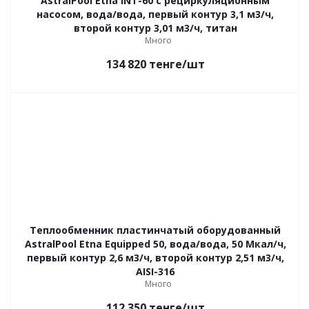
AstralPool Etna INT-60 с рециркуляционным
насосом, вода/вода, первый контур 3,1 м3/ч,
второй контур 3,01 м3/ч, титан
Много
134 820
тенге
/шт
Теплообменник пластинчатый оборудованный
AstralPool Etna Equipped 50, вода/вода, 50 Мкал/ч,
первый контур 2,6 м3/ч, второй контур 2,51 м3/ч,
AISI-316
Много
112 350
тенге
/шт