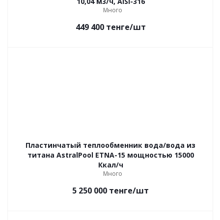
10,04 м3/ч, AISI-316
Много
449 400
тенге
/шт
Пластинчатый теплообменник вода/вода из
титана AstralPool ETNA-15 мощностью 15000
Ккал/ч
Много
5 250 000
тенге
/шт