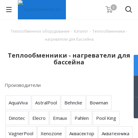
0
Теплообменное оборудование
-
Каталог
-
Теплообменники -
нагреватели для бассейна
Теплообменники - нагреватели для
бассейна
Производители
AquaViva
AstralPool
Behncke
Bowman
Dinotec
Elecro
Emaux
Pahlen
Pool King
VagnerPool
Xenozone
Аквасектор
Акватехника