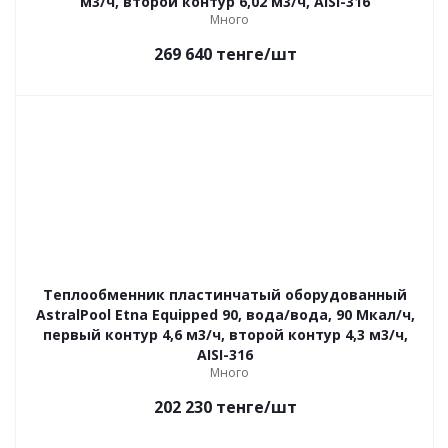
м3/ч, второй контур 6,02 м3/ч, AISI-316
Много
269 640
тенге
/шт
Теплообменник пластинчатый оборудованный
AstralPool Etna Equipped 90, вода/вода, 90 Мкал/ч,
первый контур 4,6 м3/ч, второй контур 4,3 м3/ч,
AISI-316
Много
202 230
тенге
/шт