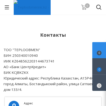
0
Контакты
ТОО "TEPLOOBMEN"
0
БИН 250340010940
ИИК KZ648562203144673741
АО «Банк ЦентрКредит»
0
БИК KCJBKZKX
Юридический адрес: Республика Казахстан, A15P4K9,
город Алматы, Бостандыкский район, улица Сатпаева
0
дом 133/4.
Адрес