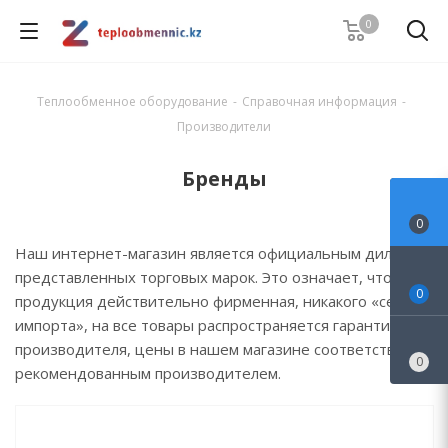
0
Теплообменное оборудование
-
Справочная информация
-
Производители
Бренды
0
Наш интернет-магазин является официальным дилером
представленных торговых марок. Это означает, что вся
0
продукция действительно фирменная, никакого «серого
импорта», на все товары распространяется гарантия
производителя, цены в нашем магазине соответствуют,
0
рекомендованным производителем.