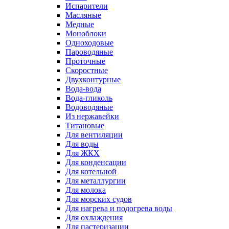
Испарители
Масляные
Медные
Моноблоки
Одноходовые
Пароводяные
Проточные
Скоростные
Двухконтурные
Вода-вода
Вода-гликоль
Водоводяные
Из нержавейки
Титановые
Для вентиляции
Для воды
Для ЖКХ
Для конденсации
Для котельной
Для металлургии
Для молока
Для морских судов
Для нагрева и подогрева воды
Для охлаждения
Для пастеризации