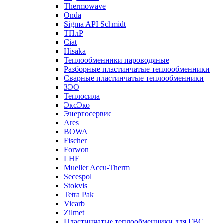
Thermowave
Onda
Sigma API Schmidt
ТПлР
Ciat
Hisaka
Теплообменники пароводяные
Разборные пластинчатые теплообменники
Сварные пластинчатые теплообменники
ЗЭО
Теплосила
ЭксЭко
Энергосервис
Ares
BOWA
Fischer
Forwon
LHE
Mueller Accu-Therm
Secespol
Stokvis
Tetra Pak
Vicarb
Zilmet
Пластинчатые теплообменники для ГВС