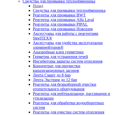
Средства для промывки теплообменника
Назад
Средства для промывки теплообменника
Реагенты для промывки BWT
Реагенты для промывки Alfa Laval
Реагенты для промывки PIPAL
Реагенты для промывки Новохим
Аксессуары для работы с реагентами
SteelTEX®
Аксессуары для удобства эксплуатации
элиминейторов®
Анаэробные клеи герметики
Герметик для устранения течей
Ингибиторы защиты систем отопления
Концентрат для прочистки
канализационных засоров
Лента Смарт до 8 бар
Лента Экстрим до 12 бар
Реагенты для безразборной очистки
отопительного оборудования
Реагенты для нейтрализации, пассивации и
утилизации
Реагенты для обработки водооборотных
систем
Реагенты для очистки систем отопления