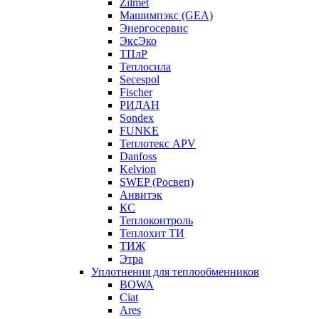
Zilmet
Машимпэкс (GEA)
Энергосервис
ЭксЭко
ТПлР
Теплосила
Secespol
Fischer
РИДАН
Sondex
FUNKE
Теплотекс APV
Danfoss
Kelvion
SWEP (Росвеп)
Анвитэк
КС
Теплоконтроль
Теплохит ТИ
ТИЖ
Этра
Уплотнения для теплообменников
BOWA
Ciat
Ares