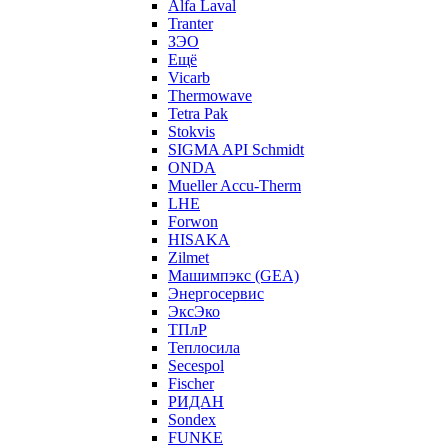
Alfa Laval
Tranter
ЗЭО
Ещё
Vicarb
Thermowave
Tetra Pak
Stokvis
SIGMA API Schmidt
ONDA
Mueller Accu-Therm
LHE
Forwon
HISAKA
Zilmet
Машимпэкс (GEA)
Энергосервис
ЭксЭко
ТПлР
Теплосила
Secespol
Fischer
РИДАН
Sondex
FUNKE