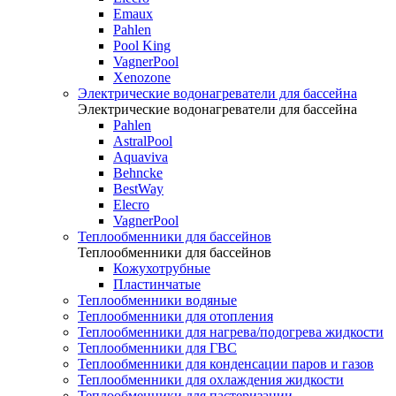
Emaux
Pahlen
Pool King
VagnerPool
Xenozone
Электрические водонагреватели для бассейна
Электрические водонагреватели для бассейна
Pahlen
AstralPool
Aquaviva
Behncke
BestWay
Elecro
VagnerPool
Теплообменники для бассейнов
Теплообменники для бассейнов
Кожухотрубные
Пластинчатые
Теплообменники водяные
Теплообменники для отопления
Теплообменники для нагрева/подогрева жидкости
Теплообменники для ГВС
Теплообменники для конденсации паров и газов
Теплообменники для охлаждения жидкости
Теплообменники для пастеризации