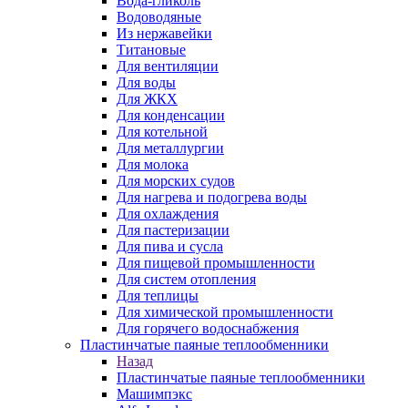
Вода-гликоль
Водоводяные
Из нержавейки
Титановые
Для вентиляции
Для воды
Для ЖКХ
Для конденсации
Для котельной
Для металлургии
Для молока
Для морских судов
Для нагрева и подогрева воды
Для охлаждения
Для пастеризации
Для пива и сусла
Для пищевой промышленности
Для систем отопления
Для теплицы
Для химической промышленности
Для горячего водоснабжения
Пластинчатые паяные теплообменники
Назад
Пластинчатые паяные теплообменники
Машимпэкс