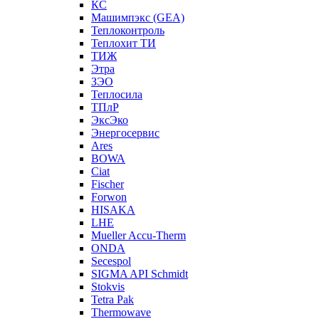
КС
Машимпэкс (GEA)
Теплоконтроль
Теплохит ТИ
ТИЖ
Этра
ЗЭО
Теплосила
ТПлР
ЭксЭко
Энергосервис
Ares
BOWA
Ciat
Fischer
Forwon
HISAKA
LHE
Mueller Accu-Therm
ONDA
Secespol
SIGMA API Schmidt
Stokvis
Tetra Pak
Thermowave