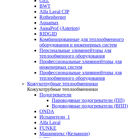
GEL
BWT
Alfa Laval CIP
Rothenberger
Aquamax
АкваProf (Asterion)
RIDGID
Комбинированные для теплообменного
оборудования и инженерных систем
Персональные элиминейторы для
теплообменного оборудования
Профессиональные элиминейторы для
инженерных систем
Профессиональные элиминейторы для
теплообменного оборудования
Кожухотрубные теплообменники
Кожухотрубные теплообменники
Подогреватели
Пароводяные подогреватели (ПП)
Водоводяные подогреватели (ВПП)
ONDA
Испарители_1
Alfa Laval
FUNKE
Машимпекс (Кельвион)