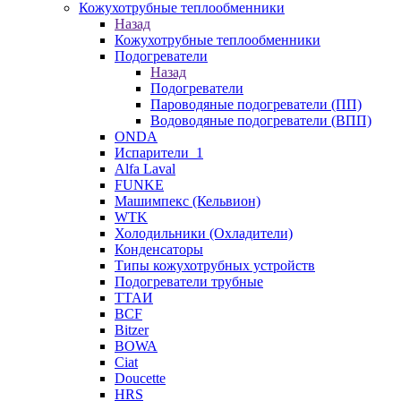
Кожухотрубные теплообменники
Назад
Кожухотрубные теплообменники
Подогреватели
Назад
Подогреватели
Пароводяные подогреватели (ПП)
Водоводяные подогреватели (ВПП)
ONDA
Испарители_1
Alfa Laval
FUNKE
Машимпекс (Кельвион)
WTK
Холодильники (Охладители)
Конденсаторы
Типы кожухотрубных устройств
Подогреватели трубные
ТТАИ
BCF
Bitzer
BOWA
Ciat
Doucette
HRS