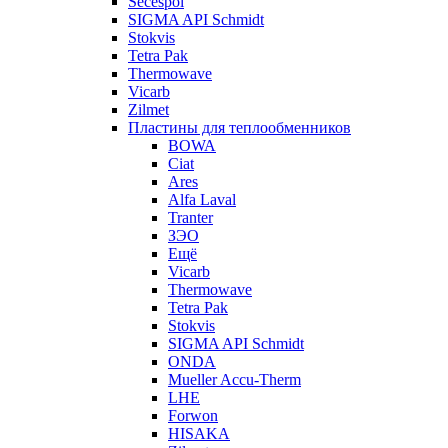
Secespol
SIGMA API Schmidt
Stokvis
Tetra Pak
Thermowave
Vicarb
Zilmet
Пластины для теплообменников
BOWA
Ciat
Ares
Alfa Laval
Tranter
ЗЭО
Ещё
Vicarb
Thermowave
Tetra Pak
Stokvis
SIGMA API Schmidt
ONDA
Mueller Accu-Therm
LHE
Forwon
HISAKA