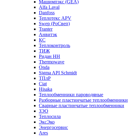
Машимпэкс (GEA)
Alfa Laval
Danfoss
Теплотекс APV
Swep (РоСвеп)
Tranter
Анвитэк
КС
Теплоконтроль
ТИЖ
Ридан НН
Thermowave
Onda
Sigma API Schmidt
ТПлР
Ciat
Hisaka
Теплообменники пароводяные
Разборные пластинчатые теплообменники
Сварные пластинчатые теплообменники
ЗЭО
Теплосила
ЭксЭко
Энергосервис
Ares