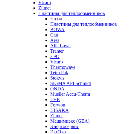
Vicarb
Zilmet
Пластины для теплообменников
Назад
Пластины для теплообменников
BOWA
Ciat
Ares
Alfa Laval
Tranter
ЗЭО
Vicarb
Thermowave
Tetra Pak
Stokvis
SIGMA API Schmidt
ONDA
Mueller Accu-Therm
LHE
Forwon
HISAKA
Zilmet
Машимпэкс (GEA)
Энергосервис
ЭксЭко