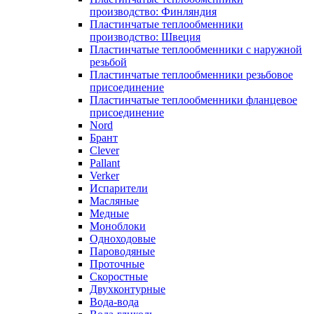
производство: Финляндия
Пластинчатые теплообменники
производство: Швеция
Пластинчатые теплообменники с наружной
резьбой
Пластинчатые теплообменники резьбовое
присоединение
Пластинчатые теплообменники фланцевое
присоединение
Nord
Брант
Clever
Pallant
Verker
Испарители
Масляные
Медные
Моноблоки
Одноходовые
Пароводяные
Проточные
Скоростные
Двухконтурные
Вода-вода