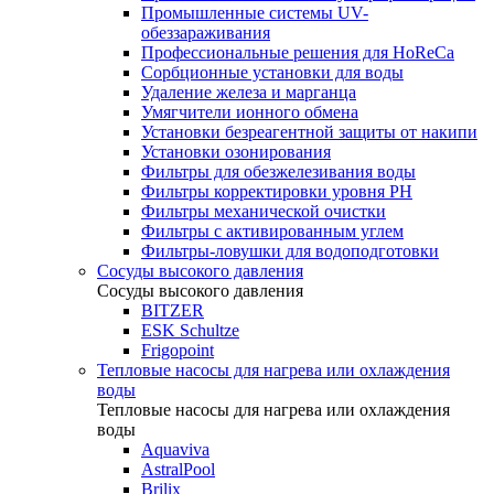
Промышленные системы UV-
обеззараживания
Профессиональные решения для HoReCa
Сорбционные установки для воды
Удаление железа и марганца
Умягчители ионного обмена
Установки безреагентной защиты от накипи
Установки озонирования
Фильтры для обезжелезивания воды
Фильтры корректировки уровня PH
Фильтры механической очистки
Фильтры с активированным углем
Фильтры-ловушки для водоподготовки
Сосуды высокого давления
Сосуды высокого давления
BITZER
ESK Schultze
Frigopoint
Тепловые насосы для нагрева или охлаждения
воды
Тепловые насосы для нагрева или охлаждения
воды
Aquaviva
AstralPool
Brilix