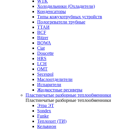
WTK
Холодильники (Охладители)
Конденсаторы
Типы кожухотрубных устройств
Подогреватели трубные
ТТАИ
BCF
Bitzer
BOWA
Ciat
Doucette
HRS
LCH
OMT
Secespol
Маслоотделители
Испарители
Жидкостные ресиверы
Пластинчатые разборные теплообменники
Пластинчатые разборные теплообменники
Этра ЭТ
Sondex
Funke
Теплохит (ТИ)
Кельвион