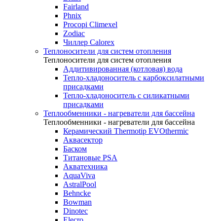
Fairland
Phnix
Procopi Climexel
Zodiac
Чиллер Calorex
Теплоносители для систем отопления
Теплоносители для систем отопления
Аддитивированная (котловая) вода
Тепло-хладоноситель с карбоксилатными
присадками
Тепло-хладоноситель с силикатными
присадками
Теплообменники - нагреватели для бассейна
Теплообменники - нагреватели для бассейна
Керамический Thermotip EVOthermic
Аквасектор
Баском
Титановые PSA
Акватехника
AquaViva
AstralPool
Behncke
Bowman
Dinotec
Elecro