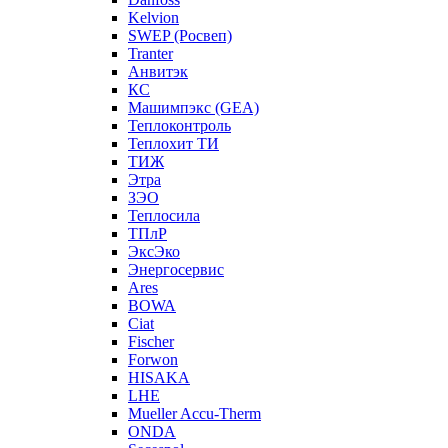
Kelvion
SWEP (Росвеп)
Tranter
Анвитэк
КС
Машимпэкс (GEA)
Теплоконтроль
Теплохит ТИ
ТИЖ
Этра
ЗЭО
Теплосила
ТПлР
ЭксЭко
Энергосервис
Ares
BOWA
Ciat
Fischer
Forwon
HISAKA
LHE
Mueller Accu-Therm
ONDA