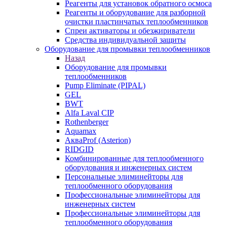
Реагенты для установок обратного осмоса
Реагенты и оборудование для разборной
очистки пластинчатых теплообменников
Спреи активаторы и обезжириватели
Средства индивидуальной защиты
Оборудование для промывки теплообменников
Назад
Оборудование для промывки
теплообменников
Pump Eliminate (PIPAL)
GEL
BWT
Alfa Laval CIP
Rothenberger
Aquamax
АкваProf (Asterion)
RIDGID
Комбинированные для теплообменного
оборудования и инженерных систем
Персональные элиминейторы для
теплообменного оборудования
Профессиональные элиминейторы для
инженерных систем
Профессиональные элиминейторы для
теплообменного оборудования