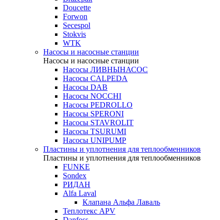
Doucette
Forwon
Secespol
Stokvis
WTK
Насосы и насосные станции
Насосы и насосные станции
Насосы ЛИВНЫНАСОС
Насосы CALPEDA
Насосы DAB
Насосы NOCCHI
Насосы PEDROLLO
Насосы SPERONI
Насосы STAVROLIT
Насосы TSURUMI
Насосы UNIPUMP
Пластины и уплотнения для теплообменников
Пластины и уплотнения для теплообменников
FUNKE
Sondex
РИДАН
Alfa Laval
Клапана Альфа Лаваль
Теплотекс APV
Danfoss