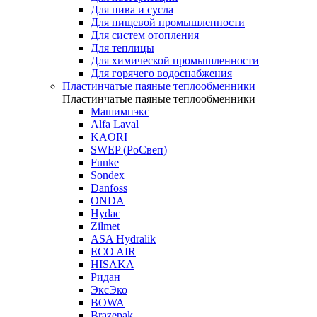
Для пива и сусла
Для пищевой промышленности
Для систем отопления
Для теплицы
Для химической промышленности
Для горячего водоснабжения
Пластинчатые паяные теплообменники
Пластинчатые паяные теплообменники
Машимпэкс
Alfa Laval
KAORI
SWEP (РоСвеп)
Funke
Sondex
Danfoss
ONDA
Hydac
Zilmet
ASA Hydralik
ECO AIR
HISAKA
Ридан
ЭксЭко
BOWA
Brazepak