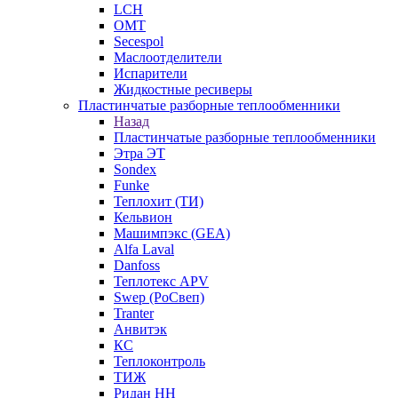
LCH
OMT
Secespol
Маслоотделители
Испарители
Жидкостные ресиверы
Пластинчатые разборные теплообменники
Назад
Пластинчатые разборные теплообменники
Этра ЭТ
Sondex
Funke
Теплохит (ТИ)
Кельвион
Машимпэкс (GEA)
Alfa Laval
Danfoss
Теплотекс APV
Swep (РоСвеп)
Tranter
Анвитэк
КС
Теплоконтроль
ТИЖ
Ридан НН