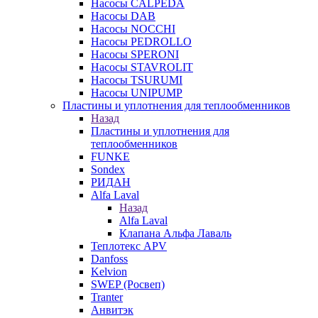
Насосы CALPEDA
Насосы DAB
Насосы NOCCHI
Насосы PEDROLLO
Насосы SPERONI
Насосы STAVROLIT
Насосы TSURUMI
Насосы UNIPUMP
Пластины и уплотнения для теплообменников
Назад
Пластины и уплотнения для
теплообменников
FUNKE
Sondex
РИДАН
Alfa Laval
Назад
Alfa Laval
Клапана Альфа Лаваль
Теплотекс APV
Danfoss
Kelvion
SWEP (Росвеп)
Tranter
Анвитэк