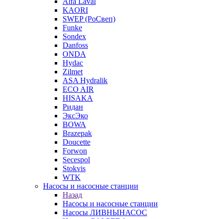
Alfa Laval
KAORI
SWEP (РоСвеп)
Funke
Sondex
Danfoss
ONDA
Hydac
Zilmet
ASA Hydralik
ECO AIR
HISAKA
Ридан
ЭксЭко
BOWA
Brazepak
Doucette
Forwon
Secespol
Stokvis
WTK
Насосы и насосные станции
Назад
Насосы и насосные станции
Насосы ЛИВНЫНАСОС