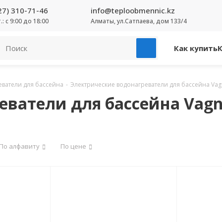
27) 310-71-46
info@teploobmennic.kz
т.: с 9:00 до 18:00
Алматы, ул.Сатпаева, дом 133/4
Как купить
еватели для бассейна
-
Электрические водонагреватели для бассейна Vag
еватели для бассейна Vagn
По алфавиту
По цене