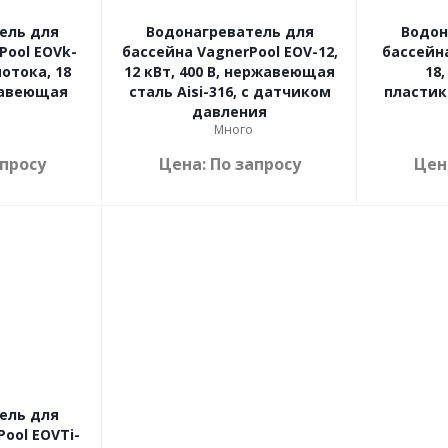
ель для
Водонагреватель для
Водон
Pool EOVk-
бассейна VagnerPool EOV-12,
бассейна
отока, 18
12 кВт, 400 В, нержавеющая
18,
жавеющая
сталь Aisi-316, с датчиком
пластик
давления
Много
апросу
Цена: По запросу
Цен
ель для
ool EOVTi-