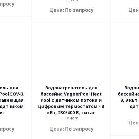
апросу
Цена: По запросу
Цен
ель для
Водонагреватель для
Водон
ool EOV-3,
бассейна VagnerPool Heat
бассейна
ержавеющая
Pool с датчиком потока и
9, 9 кВт,
с датчиком
цифровым термостатом - 3
дат
ия
кВт, 230/400 В, титан
Много
Цен
апросу
Цена: По запросу