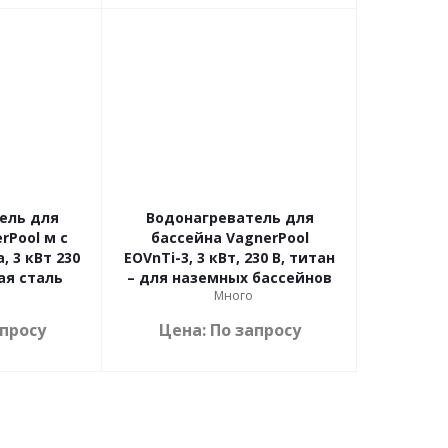
ель для
Водонагреватель для
rPool м с
бассейна VagnerPool
 3 кВт 230
EOVnTi-3, 3 кВт, 230 В, титан
ая сталь
– для наземных бассейнов
Много
апросу
Цена: По запросу