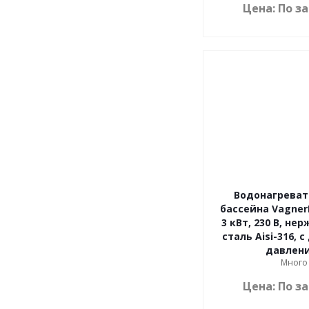
Цена: По з
Водонагреват
бассейна VagnerP
3 кВт, 230 В, н
сталь Aisi-316, 
давлен
Много
Цена: По з