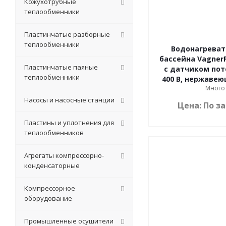
Кожухотрубные
теплообменники
Пластинчатые разборные
теплообменники
Водонагреват
бассейна VagnerP
Пластинчатые паяные
с датчиком пото
теплообменники
400 В, нержавею
Много
Насосы и насосные станции
Цена: По з
Пластины и уплотнения для
теплообменников
Агрегаты компрессорно-
конденсаторные
Компрессорное
оборудование
Промышленные осушители