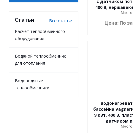
с датчиком пото
400 В, нержавею
Много
Статьи
Все статьи
Цена: По з
Расчет теплообменного
оборудования
Водяной теплообменник
для отопления
Водоводяные
теплообменники
Водонагреват
бассейна VagnerP
9 кВт, 400 В, пла
датчиком п
Много