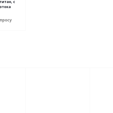
 титан, с
отока
апросу