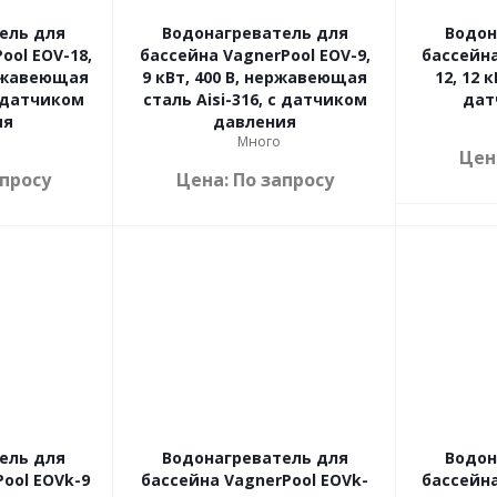
ель для
Водонагреватель для
Водон
ool EOV-18,
бассейна VagnerPool EOV-9,
бассейна
ержавеющая
9 кВт, 400 В, нержавеющая
12, 12 к
с датчиком
сталь Aisi-316, с датчиком
дат
ия
давления
Много
Цен
апросу
Цена: По запросу
ель для
Водонагреватель для
Водон
ool EOVk-9
бассейна VagnerPool EOVk-
бассейна