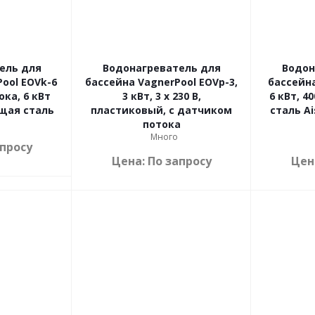
ель для
Водонагреватель для
Водон
ool EOVk-6
бассейна VagnerPool EOVp-3,
бассейна
ка, 6 кВт
3 кВт, 3 x 230 В,
6 кВт, 4
щая сталь
пластиковый, с датчиком
сталь Ai
потока
Много
апросу
Цена: По запросу
Цен