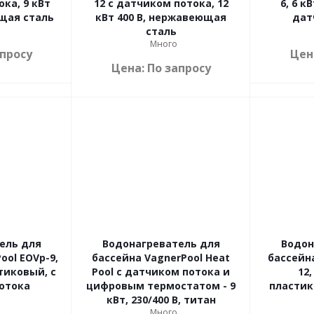
ка, 9 кВт
12 с датчиком потока, 12
6, 6 кВ
щая сталь
кВт 400 В, нержавеющая
дат
сталь
Много
апросу
Цен
Цена: По запросу
ель для
Водонагреватель для
Водон
ool EOVp-9,
бассейна VagnerPool Heat
бассейна
стиковый, с
Pool с датчиком потока и
12,
отока
цифровым термостатом - 9
пластик
кВт, 230/400 В, титан
Много