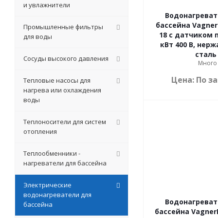
и увлажнители
Водонагреват
бассейна Vagner
Промышленные фильтры
18 с датчиком п
для воды
кВт 400 В, нер
сталь
Сосуды высокого давления
Много
Цена: По з
Тепловые насосы для
нагрева или охлаждения
воды
Теплоносители для систем
отопления
Теплообменники -
нагреватели для бассейна
Электрические
водонагреватели для
Водонагреват
бассейна
бассейна VagnerP