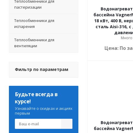
Теплообменники для
пастеризации
Водонагреват
бассейна VagnerP
Теплообменники для
18 кВт, 400 В, н
испарения
сталь Aisi-316, 
давлен
Много
Теплообменники для
вентиляции
Цена: По з
Фильтр по параметрам
Будьте всегда в
курсе!
Узнавайте о скидках и акциях
первым
Водонагреват
бассейна VagnerP