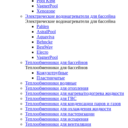
Pool King
VagnerPool
Xenozone
Электрические водонагреватели для бассейна
Электрические водонагреватели для бассейна
Pahlen
AstralPool
Aquaviva
Behncke
BestWay
Elecro
VagnerPool
Теплообменники для бассейнов
Теплообменники для бассейнов
Кожухотрубные
Пластинчатые
Теплообменники водяные
Теплообменники для отопления
Теплообменники для нагрева/подогрева жидкости
Теплообменники для ГВС
Теплообменники для конденсации паров и газов
Теплообменники для охлаждения жидкости
Теплообменники для пастеризации
Теплообменники для испарения
Теплообменники для вентиляции