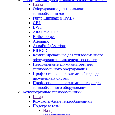
Назад
Оборудование для промывки
теплообменников
Pump Eliminate (PIPAL)
GEL
BWT
Alfa Laval CIP
Rothenberger
Aquamax
АкваProf (Asterion)
RIDGID
Комбинированные для теплообменного
оборудования и инженерных систем
Персональные элиминейторы для
теплообменного оборудования
Профессиональные элиминейторы для
инженерных систем
Профессиональные элиминейторы для
теплообменного оборудования
Кожухотрубные теплообменники
Назад
Кожухотрубные теплообменники
Подогреватели
Назад