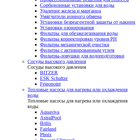
Сорбционные установки для воды
Удаление железа и марганца
Умягчители ионного обмена
Установки безреагентной защиты от накипи
Установки озонирования
Фильтры для обезжелезивания воды
Фильтры корректировки уровня PH
Фильтры механической очистки
Фильтры с активированным углем
Фильтры-ловушки для водоподготовки
Сосуды высокого давления
Сосуды высокого давления
BITZER
ESK Schultze
Frigopoint
Тепловые насосы для нагрева или охлаждения
воды
Тепловые насосы для нагрева или охлаждения
воды
Aquaviva
AstralPool
Brilix
Fairland
Phnix