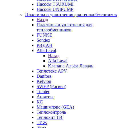
Насосы TSURUMI
Насосы UNIPUMP
Пластины и уплотнения для теплообменников
Назад
Пластины и уплотнения для
теплообменников
FUNKE
Sondex
РИДАН
Alfa Laval
Назад
Alfa Laval
Клапана Альфа Лаваль
Теплотекс APV
Danfoss
Kelvion
SWEP (Росвеп)
Tranter
Анвитэк
КС
Машимпэкс (GEA)
Теплоконтроль
Теплохит ТИ
ТИЖ
Этра