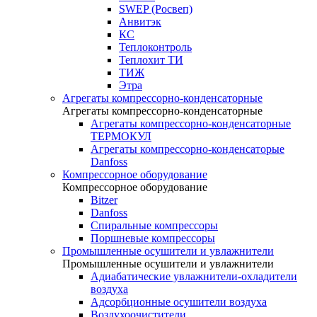
SWEP (Росвеп)
Анвитэк
КС
Теплоконтроль
Теплохит ТИ
ТИЖ
Этра
Агрегаты компрессорно-конденсаторные
Агрегаты компрессорно-конденсаторные
Агрегаты компрессорно-конденсаторные
ТЕРМОКУЛ
Агрегаты компрессорно-конденсаторые
Danfoss
Компрессорное оборудование
Компрессорное оборудование
Bitzer
Danfoss
Спиральные компрессоры
Поршневые компрессоры
Промышленные осушители и увлажнители
Промышленные осушители и увлажнители
Адиабатические увлажнители-охладители
воздуха
Адсорбционные осушители воздуха
Воздухоочистители