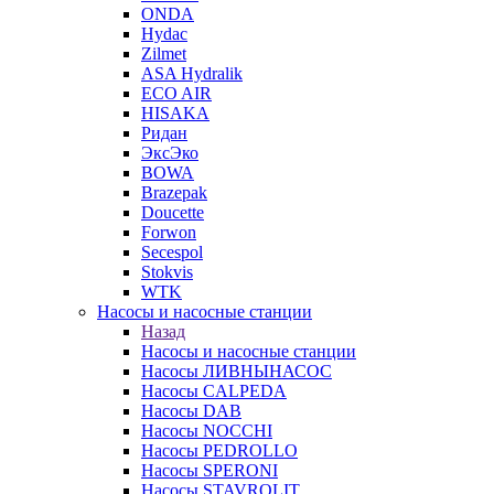
ONDA
Hydac
Zilmet
ASA Hydralik
ECO AIR
HISAKA
Ридан
ЭксЭко
BOWA
Brazepak
Doucette
Forwon
Secespol
Stokvis
WTK
Насосы и насосные станции
Назад
Насосы и насосные станции
Насосы ЛИВНЫНАСОС
Насосы CALPEDA
Насосы DAB
Насосы NOCCHI
Насосы PEDROLLO
Насосы SPERONI
Насосы STAVROLIT