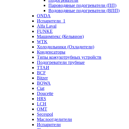
Подогреватели
Пароводяные подогреватели (ПП)
Водоводяные подогреватели (ВПП)
ONDA
Испарители_1
Alfa Laval
FUNKE
Машимпекс (Кельвион)
WTK
Холодильники (Охладители)
Конденсаторы
Типы кожухотрубных устройств
Подогреватели трубные
ТТАИ
BCF
Bitzer
BOWA
Ciat
Doucette
HRS
LCH
OMT
Secespol
Маслоотделители
Испарители