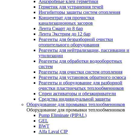
Анаэробные клеи герметики
Герметик для устранения течей
Ингибиторы защиты систем отопления
Концентрат для прочистки
канализационных засоров
Лента Смарт до 8 бар
Лента Экстрим до 12 бар
Реагенты для безразборной очистки
отопительного оборудования
Реагенты для нейтрализации, пассивации и
утилизации
Реагенты для обработки водооборотных
систем
Реагенты для очистки систем отопления
Реагенты для установок обратного осмоса
Реагенты и оборудование для разборной
очистки пластинчатых теплообменников
Спреи активаторы и обезжириватели
Средства индивидуальной защиты
Оборудование для промывки теплообменников
Оборудование для промывки теплообменников
Pump Eliminate (PIPAL)
GEL
BWT
Alfa Laval CIP