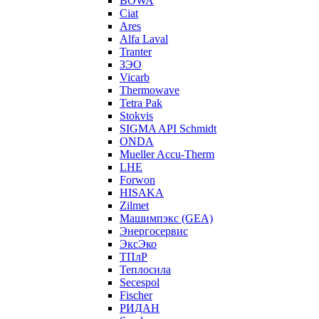
BOWA
Ciat
Ares
Alfa Laval
Tranter
ЗЭО
Vicarb
Thermowave
Tetra Pak
Stokvis
SIGMA API Schmidt
ONDA
Mueller Accu-Therm
LHE
Forwon
HISAKA
Zilmet
Машимпэкс (GEA)
Энергосервис
ЭксЭко
ТПлР
Теплосила
Secespol
Fischer
РИДАН