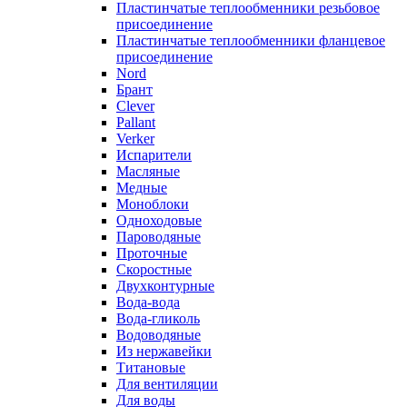
Пластинчатые теплообменники резьбовое
присоединение
Пластинчатые теплообменники фланцевое
присоединение
Nord
Брант
Clever
Pallant
Verker
Испарители
Масляные
Медные
Моноблоки
Одноходовые
Пароводяные
Проточные
Скоростные
Двухконтурные
Вода-вода
Вода-гликоль
Водоводяные
Из нержавейки
Титановые
Для вентиляции
Для воды