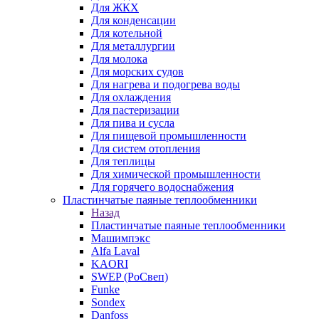
Для ЖКХ
Для конденсации
Для котельной
Для металлургии
Для молока
Для морских судов
Для нагрева и подогрева воды
Для охлаждения
Для пастеризации
Для пива и сусла
Для пищевой промышленности
Для систем отопления
Для теплицы
Для химической промышленности
Для горячего водоснабжения
Пластинчатые паяные теплообменники
Назад
Пластинчатые паяные теплообменники
Машимпэкс
Alfa Laval
KAORI
SWEP (РоСвеп)
Funke
Sondex
Danfoss