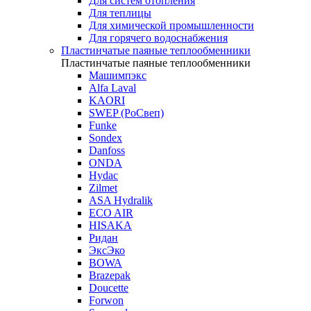
Для систем отопления
Для теплицы
Для химической промышленности
Для горячего водоснабжения
Пластинчатые паяные теплообменники
Пластинчатые паяные теплообменники
Машимпэкс
Alfa Laval
KAORI
SWEP (РоСвеп)
Funke
Sondex
Danfoss
ONDA
Hydac
Zilmet
ASA Hydralik
ECO AIR
HISAKA
Ридан
ЭксЭко
BOWA
Brazepak
Doucette
Forwon