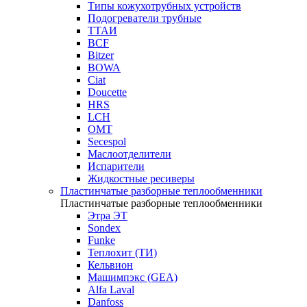
Типы кожухотрубных устройств
Подогреватели трубные
ТТАИ
BCF
Bitzer
BOWA
Ciat
Doucette
HRS
LCH
OMT
Secespol
Маслоотделители
Испарители
Жидкостные ресиверы
Пластинчатые разборные теплообменники
Пластинчатые разборные теплообменники
Этра ЭТ
Sondex
Funke
Теплохит (ТИ)
Кельвион
Машимпэкс (GEA)
Alfa Laval
Danfoss