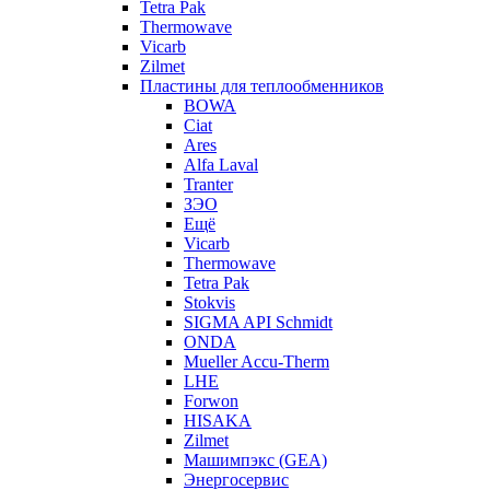
Tetra Pak
Thermowave
Vicarb
Zilmet
Пластины для теплообменников
BOWA
Ciat
Ares
Alfa Laval
Tranter
ЗЭО
Ещё
Vicarb
Thermowave
Tetra Pak
Stokvis
SIGMA API Schmidt
ONDA
Mueller Accu-Therm
LHE
Forwon
HISAKA
Zilmet
Машимпэкс (GEA)
Энергосервис