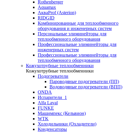
Rothenberger
Aquamax
АкваProf (Asterion)
RIDGID
Комбинированные для теплообменного
оборудования и инженерных систем
Персональные элиминейторы для
теплообменного оборудования
Профессиональные элиминейторы для
инженерных систем
Профессиональные элиминейторы для
теплообменного оборудования
Кожухотрубные теплообменники
Кожухотрубные теплообменники
Подогреватели
Пароводяные подогреватели (ПП)
Водоводяные подогреватели (ВПП)
ONDA
Испарители_1
Alfa Laval
FUNKE
Машимпекс (Кельвион)
WTK
Холодильники (Охладители)
Конденсаторы