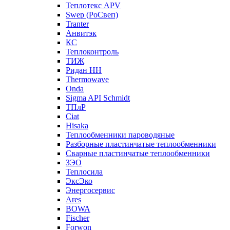
Теплотекс APV
Swep (РоСвеп)
Tranter
Анвитэк
КС
Теплоконтроль
ТИЖ
Ридан НН
Thermowave
Onda
Sigma API Schmidt
ТПлР
Ciat
Hisaka
Теплообменники пароводяные
Разборные пластинчатые теплообменники
Сварные пластинчатые теплообменники
ЗЭО
Теплосила
ЭксЭко
Энергосервис
Ares
BOWA
Fischer
Forwon