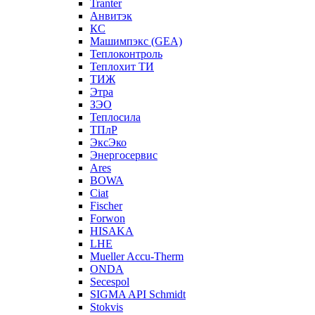
Tranter
Анвитэк
КС
Машимпэкс (GEA)
Теплоконтроль
Теплохит ТИ
ТИЖ
Этра
ЗЭО
Теплосила
ТПлР
ЭксЭко
Энергосервис
Ares
BOWA
Ciat
Fischer
Forwon
HISAKA
LHE
Mueller Accu-Therm
ONDA
Secespol
SIGMA API Schmidt
Stokvis