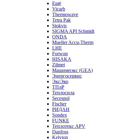
Ещё
Vicarb
Thermowave
Tetra Pak
Stokvis
SIGMA API Schmidt
ONDA
Mueller Accu-Therm
LHE
Forwon
HISAKA
Zilmet
Машимпэкс (GEA)
Энергосервис
ЭксЭко
ТПлР
Теплосила
Secespol
Fischer
РИДАН
Sondex
FUNKE
Теплотекс APV
Danfoss
Kelvion