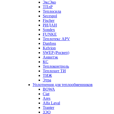
ЭксЭко
ТПлР
Теплосила
Secespol
Fischer
РИДАН
Sondex
FUNKE
Теплотекс APV
Danfoss
Kelvion
SWEP (Росвеп)
Анвитэк
КС
Теплоконтроль
Теплохит ТИ
ТИЖ
Этра
Уплотнения для теплообменников
BOWA
Ciat
Ares
Alfa Laval
Tranter
ЗЭО