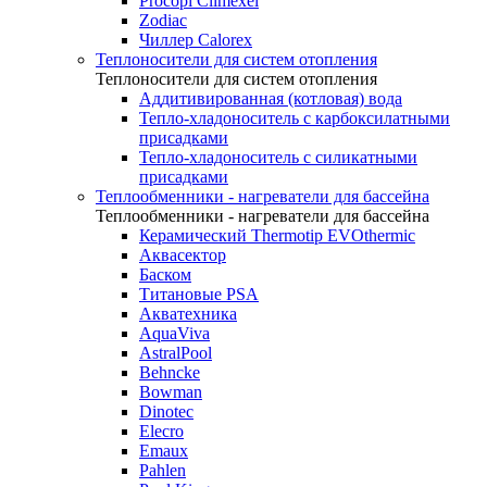
Procopi Climexel
Zodiac
Чиллер Calorex
Теплоносители для систем отопления
Теплоносители для систем отопления
Аддитивированная (котловая) вода
Тепло-хладоноситель с карбоксилатными
присадками
Тепло-хладоноситель с силикатными
присадками
Теплообменники - нагреватели для бассейна
Теплообменники - нагреватели для бассейна
Керамический Thermotip EVOthermic
Аквасектор
Баском
Титановые PSA
Акватехника
AquaViva
AstralPool
Behncke
Bowman
Dinotec
Elecro
Emaux
Pahlen