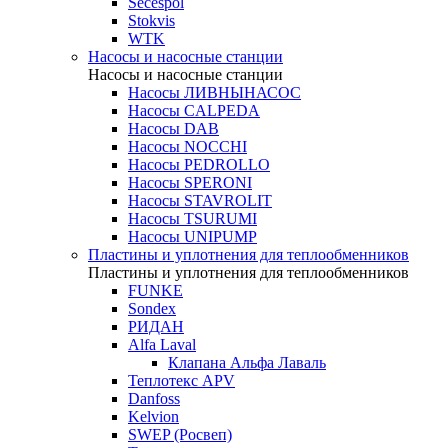
Secespol
Stokvis
WTK
Насосы и насосные станции
Насосы и насосные станции
Насосы ЛИВНЫНАСОС
Насосы CALPEDA
Насосы DAB
Насосы NOCCHI
Насосы PEDROLLO
Насосы SPERONI
Насосы STAVROLIT
Насосы TSURUMI
Насосы UNIPUMP
Пластины и уплотнения для теплообменников
Пластины и уплотнения для теплообменников
FUNKE
Sondex
РИДАН
Alfa Laval
Клапана Альфа Лаваль
Теплотекс APV
Danfoss
Kelvion
SWEP (Росвеп)