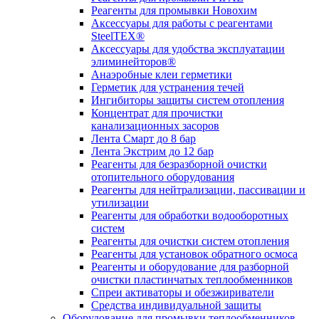
Реагенты для промывки Новохим
Аксессуары для работы с реагентами
SteelTEX®
Аксессуары для удобства эксплуатации
элиминейторов®
Анаэробные клеи герметики
Герметик для устранения течей
Ингибиторы защиты систем отопления
Концентрат для прочистки
канализационных засоров
Лента Смарт до 8 бар
Лента Экстрим до 12 бар
Реагенты для безразборной очистки
отопительного оборудования
Реагенты для нейтрализации, пассивации и
утилизации
Реагенты для обработки водооборотных
систем
Реагенты для очистки систем отопления
Реагенты для установок обратного осмоса
Реагенты и оборудование для разборной
очистки пластинчатых теплообменников
Спреи активаторы и обезжириватели
Средства индивидуальной защиты
Оборудование для промывки теплообменников