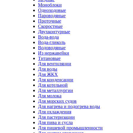
Моноблоки
Одноходовые
Пароводяные
Проточные
Скоростные
Двухконтурные
Вода-вода
Вода-гликоль
Водоводяные
Из нержавейки
Титановые
Для вентиляции
Для воды
Для ЖКХ
Для конденсации
Для котельной
Для металлургии
Для молока
Для морских судов
Для нагрева и подогрева воды
Для охлаждения
Для пастеризации
Для пива и сусла
Для пищевой промышленности