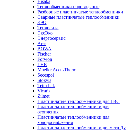
Hisaka
Теплообменники пароводяные
Разборные пластинчатые теплообменники
Сварные пластинчатые теплообменники
ЗЭО
Теплосила
ЭксЭко
Энергосервис
Ares
BOWA
Fischer
Forwon
LHE
Mueller Accu-Therm
Secespol
Stokvis
Tetra Pak
Vicarb
Zilmet
Пластинчатые теплообменники для ГВС
Пластинчатые теплообменники для
отопления
Пластинчатые теплообменники для
холодоснабжения
Пластинчатые теплообменники диаметр Ду