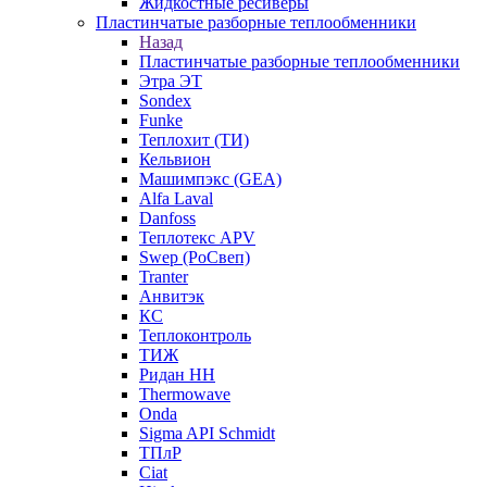
Жидкостные ресиверы
Пластинчатые разборные теплообменники
Назад
Пластинчатые разборные теплообменники
Этра ЭТ
Sondex
Funke
Теплохит (ТИ)
Кельвион
Машимпэкс (GEA)
Alfa Laval
Danfoss
Теплотекс APV
Swep (РоСвеп)
Tranter
Анвитэк
КС
Теплоконтроль
ТИЖ
Ридан НН
Thermowave
Onda
Sigma API Schmidt
ТПлР
Ciat