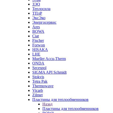
ЗЭО
Теплосила
ТПлР
ЭксЭко
Энергосервис
Ares
BOWA
Ciat
Fischer
Forwon
HISAKA
LHE
Mueller Accu-Therm
ONDA
Secespol
SIGMA API Schmidt
Stokvis
Tetra Pak
Thermowave
Vicarb
Zilmet
Пластины для теплообменников
Назад
Пластины для теплообменников