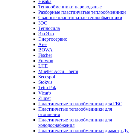
Hisaka
Теплообменники пароводяные
Разборные пластинчатые теплообменники
Сварные пластинчатые теплообменники
ЗЭО
Теплосила
ЭксЭко
Энергосервис
Ares
BOWA
Fischer
Forwon
LHE
Mueller Accu-Therm
Secespol
Stokvis
Tetra Pak
Vicarb
Zilmet
Пластинчатые теплообменники для ГВС
Пластинчатые теплообменники для
отопления
Пластинчатые теплообменники для
холодоснабжения
Пластинчатые теплообменники диаметр Ду