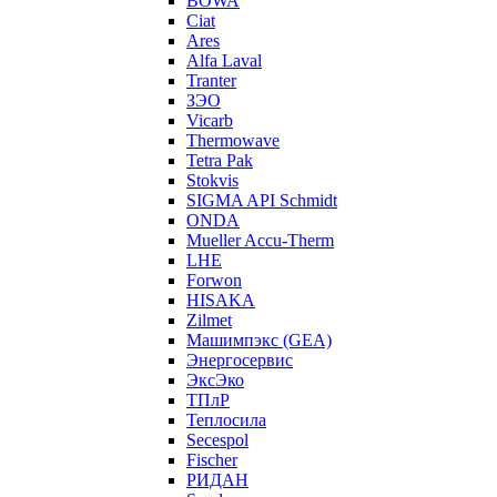
BOWA
Ciat
Ares
Alfa Laval
Tranter
ЗЭО
Vicarb
Thermowave
Tetra Pak
Stokvis
SIGMA API Schmidt
ONDA
Mueller Accu-Therm
LHE
Forwon
HISAKA
Zilmet
Машимпэкс (GEA)
Энергосервис
ЭксЭко
ТПлР
Теплосила
Secespol
Fischer
РИДАН