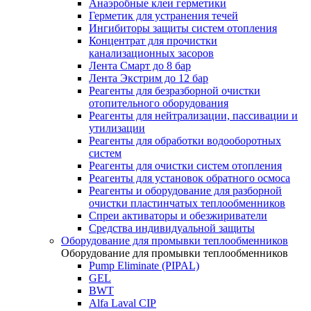
Анаэробные клеи герметики
Герметик для устранения течей
Ингибиторы защиты систем отопления
Концентрат для прочистки
канализационных засоров
Лента Смарт до 8 бар
Лента Экстрим до 12 бар
Реагенты для безразборной очистки
отопительного оборудования
Реагенты для нейтрализации, пассивации и
утилизации
Реагенты для обработки водооборотных
систем
Реагенты для очистки систем отопления
Реагенты для установок обратного осмоса
Реагенты и оборудование для разборной
очистки пластинчатых теплообменников
Спреи активаторы и обезжириватели
Средства индивидуальной защиты
Оборудование для промывки теплообменников
Оборудование для промывки теплообменников
Pump Eliminate (PIPAL)
GEL
BWT
Alfa Laval CIP