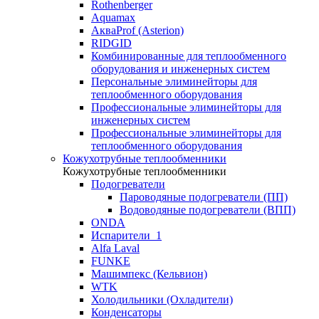
Rothenberger
Aquamax
АкваProf (Asterion)
RIDGID
Комбинированные для теплообменного
оборудования и инженерных систем
Персональные элиминейторы для
теплообменного оборудования
Профессиональные элиминейторы для
инженерных систем
Профессиональные элиминейторы для
теплообменного оборудования
Кожухотрубные теплообменники
Кожухотрубные теплообменники
Подогреватели
Пароводяные подогреватели (ПП)
Водоводяные подогреватели (ВПП)
ONDA
Испарители_1
Alfa Laval
FUNKE
Машимпекс (Кельвион)
WTK
Холодильники (Охладители)
Конденсаторы