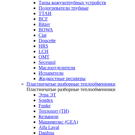
Типы кожухотрубных устройств
Подогреватели трубные
ТТАИ
BCF
Bitzer
BOWA
Ciat
Doucette
HRS
LCH
OMT
Secespol
Маслоотделители
Испарители
Жидкостные ресиверы
Пластинчатые разборные теплообменники
Пластинчатые разборные теплообменники
Этра ЭТ
Sondex
Funke
Теплохит (ТИ)
Кельвион
Машимпэкс (GEA)
Alfa Laval
Danfoss