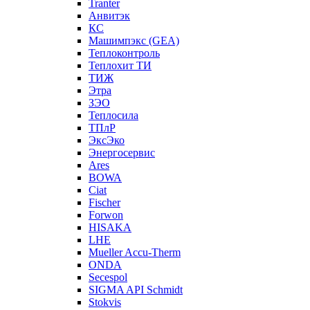
Tranter
Анвитэк
КС
Машимпэкс (GEA)
Теплоконтроль
Теплохит ТИ
ТИЖ
Этра
ЗЭО
Теплосила
ТПлР
ЭксЭко
Энергосервис
Ares
BOWA
Ciat
Fischer
Forwon
HISAKA
LHE
Mueller Accu-Therm
ONDA
Secespol
SIGMA API Schmidt
Stokvis