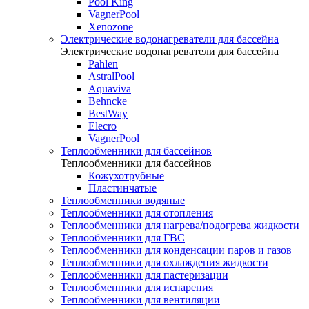
Pool King
VagnerPool
Xenozone
Электрические водонагреватели для бассейна
Электрические водонагреватели для бассейна
Pahlen
AstralPool
Aquaviva
Behncke
BestWay
Elecro
VagnerPool
Теплообменники для бассейнов
Теплообменники для бассейнов
Кожухотрубные
Пластинчатые
Теплообменники водяные
Теплообменники для отопления
Теплообменники для нагрева/подогрева жидкости
Теплообменники для ГВС
Теплообменники для конденсации паров и газов
Теплообменники для охлаждения жидкости
Теплообменники для пастеризации
Теплообменники для испарения
Теплообменники для вентиляции