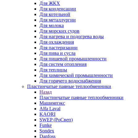
Для ЖКХ
Для конденсации
Для котельной
Для металлургии
Для молока
Для морских судов
Для нагрева и подогрева воды
Для охлаждения
Для пастеризации
Для пива и сусла
Для пищевой промышленности
Для систем отопления
Для теплицы
Для химической промышленности
Для горячего водоснабжения
Пластинчатые паяные теплообменники
Назад
Пластинчатые паяные теплообменники
Машимпэкс
Alfa Laval
KAORI
SWEP (РоСвеп)
Funke
Sondex
Danfoss