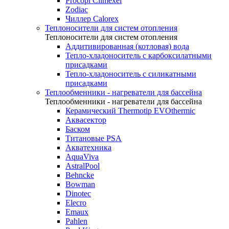
Procopi Climexel
Zodiac
Чиллер Calorex
Теплоносители для систем отопления
Теплоносители для систем отопления
Аддитивированная (котловая) вода
Тепло-хладоноситель с карбоксилатными
присадками
Тепло-хладоноситель с силикатными
присадками
Теплообменники - нагреватели для бассейна
Теплообменники - нагреватели для бассейна
Керамический Thermotip EVOthermic
Аквасектор
Баском
Титановые PSA
Акватехника
AquaViva
AstralPool
Behncke
Bowman
Dinotec
Elecro
Emaux
Pahlen