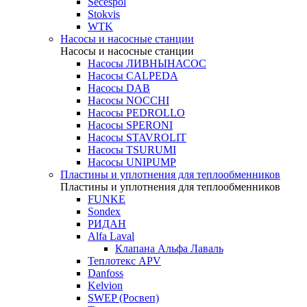
Secespol
Stokvis
WTK
Насосы и насосные станции
Насосы и насосные станции
Насосы ЛИВНЫНАСОС
Насосы CALPEDA
Насосы DAB
Насосы NOCCHI
Насосы PEDROLLO
Насосы SPERONI
Насосы STAVROLIT
Насосы TSURUMI
Насосы UNIPUMP
Пластины и уплотнения для теплообменников
Пластины и уплотнения для теплообменников
FUNKE
Sondex
РИДАН
Alfa Laval
Клапана Альфа Лаваль
Теплотекс APV
Danfoss
Kelvion
SWEP (Росвеп)