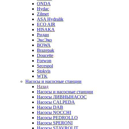
ONDA
Hydac
Zilmet
ASA Hydralik
ECO AIR
HISAKA
Ридан
ЭксЭко
BOWA
Brazepak
Doucette
Forwon
Secespol
Stokvis
WTK
Насосы и насосные станции
Назад
Насосы и насосные станции
Насосы ЛИВНЫНАСОС
Насосы CALPEDA
Насосы DAB
Насосы NOCCHI
Насосы PEDROLLO
Насосы SPERONI
Насосы STAVROLIT