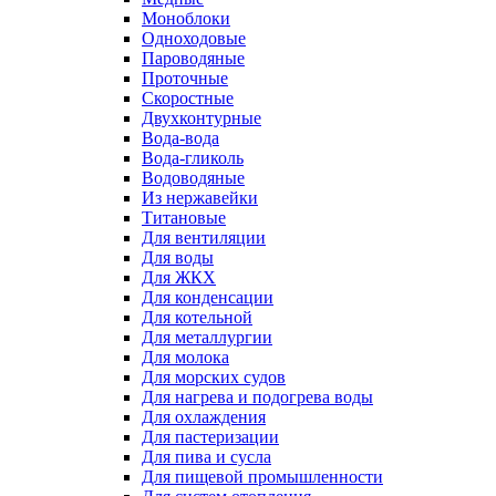
Моноблоки
Одноходовые
Пароводяные
Проточные
Скоростные
Двухконтурные
Вода-вода
Вода-гликоль
Водоводяные
Из нержавейки
Титановые
Для вентиляции
Для воды
Для ЖКХ
Для конденсации
Для котельной
Для металлургии
Для молока
Для морских судов
Для нагрева и подогрева воды
Для охлаждения
Для пастеризации
Для пива и сусла
Для пищевой промышленности