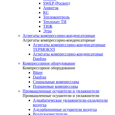
SWEP (Росвеп)
Анвитэк
КС
Теплоконтроль
Теплохит ТИ
ТИЖ
Этра
Агрегаты компрессорно-конденсаторные
Агрегаты компрессорно-конденсаторные
Агрегаты компрессорно-конденсаторные
ТЕРМОКУЛ
Агрегаты компрессорно-конденсаторые
Danfoss
Компрессорное оборудование
Компрессорное оборудование
Bitzer
Danfoss
Спиральные компрессоры
Поршневые компрессоры
Промышленные осушители и увлажнители
Промышленные осушители и увлажнители
Адиабатические увлажнители-охладители
воздуха
Адсорбционные осушители воздуха
Воздухоочистители