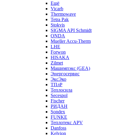
Ещё
Vicarb
Thermowave
Tetra Pak
Stokvis
SIGMA API Schmidt
ONDA
Mueller Accu-Therm
LHE
Forwon
HISAKA
Zilmet
Машимпэкс (GEA)
Энергосервис
ЭксЭко
ТПлР
Теплосила
Secespol
Fischer
РИДАН
Sondex
FUNKE
Теплотекс APV
Danfoss
Kelvion