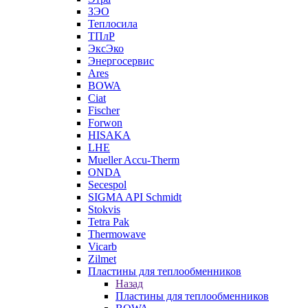
ЗЭО
Теплосила
ТПлР
ЭксЭко
Энергосервис
Ares
BOWA
Ciat
Fischer
Forwon
HISAKA
LHE
Mueller Accu-Therm
ONDA
Secespol
SIGMA API Schmidt
Stokvis
Tetra Pak
Thermowave
Vicarb
Zilmet
Пластины для теплообменников
Назад
Пластины для теплообменников