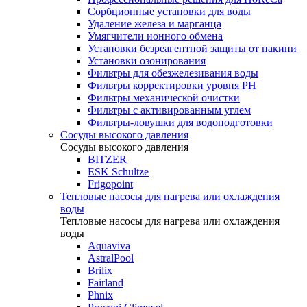
Сорбционные установки для воды
Удаление железа и марганца
Умягчители ионного обмена
Установки безреагентной защиты от накипи
Установки озонирования
Фильтры для обезжелезивания воды
Фильтры корректировки уровня PH
Фильтры механической очистки
Фильтры с активированным углем
Фильтры-ловушки для водоподготовки
Сосуды высокого давления
Сосуды высокого давления
BITZER
ESK Schultze
Frigopoint
Тепловые насосы для нагрева или охлаждения
воды
Тепловые насосы для нагрева или охлаждения
воды
Aquaviva
AstralPool
Brilix
Fairland
Phnix