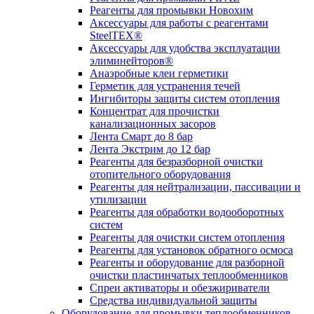
Реагенты для промывки Новохим
Аксессуары для работы с реагентами
SteelTEX®
Аксессуары для удобства эксплуатации
элиминейторов®
Анаэробные клеи герметики
Герметик для устранения течей
Ингибиторы защиты систем отопления
Концентрат для прочистки
канализационных засоров
Лента Смарт до 8 бар
Лента Экстрим до 12 бар
Реагенты для безразборной очистки
отопительного оборудования
Реагенты для нейтрализации, пассивации и
утилизации
Реагенты для обработки водооборотных
систем
Реагенты для очистки систем отопления
Реагенты для установок обратного осмоса
Реагенты и оборудование для разборной
очистки пластинчатых теплообменников
Спреи активаторы и обезжириватели
Средства индивидуальной защиты
Оборудование для промывки теплообменников