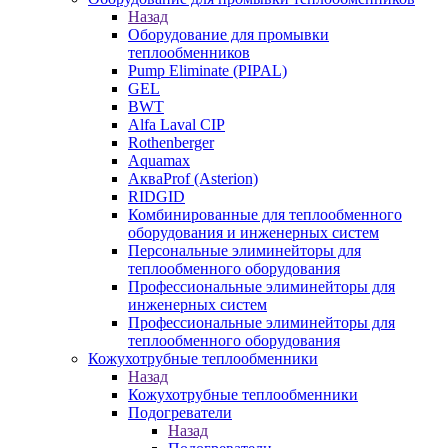
Назад
Оборудование для промывки
теплообменников
Pump Eliminate (PIPAL)
GEL
BWT
Alfa Laval CIP
Rothenberger
Aquamax
АкваProf (Asterion)
RIDGID
Комбинированные для теплообменного
оборудования и инженерных систем
Персональные элиминейторы для
теплообменного оборудования
Профессиональные элиминейторы для
инженерных систем
Профессиональные элиминейторы для
теплообменного оборудования
Кожухотрубные теплообменники
Назад
Кожухотрубные теплообменники
Подогреватели
Назад