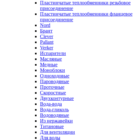
Пластинчатые теплообменники резьбовое
присоединение
Пластинчатые теплообменники фланцевое
присоединение
Nord
Брант
Clever
Pallant
Verker
Испарители
Масляные
Медные
Моноблоки
Одноходовые
Пароводяные
Проточные
Скоростные
Двухконтурные
Вода-вода
Вода-гликоль
Водоводяные
Из нержавейки
Титановые
Для вентиляции
Для воды