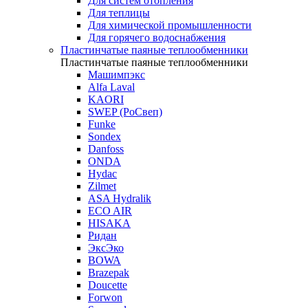
Для систем отопления
Для теплицы
Для химической промышленности
Для горячего водоснабжения
Пластинчатые паяные теплообменники
Пластинчатые паяные теплообменники
Машимпэкс
Alfa Laval
KAORI
SWEP (РоСвеп)
Funke
Sondex
Danfoss
ONDA
Hydac
Zilmet
ASA Hydralik
ECO AIR
HISAKA
Ридан
ЭксЭко
BOWA
Brazepak
Doucette
Forwon