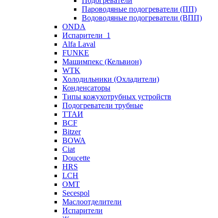
Подогреватели
Пароводяные подогреватели (ПП)
Водоводяные подогреватели (ВПП)
ONDA
Испарители_1
Alfa Laval
FUNKE
Машимпекс (Кельвион)
WTK
Холодильники (Охладители)
Конденсаторы
Типы кожухотрубных устройств
Подогреватели трубные
ТТАИ
BCF
Bitzer
BOWA
Ciat
Doucette
HRS
LCH
OMT
Secespol
Маслоотделители
Испарители