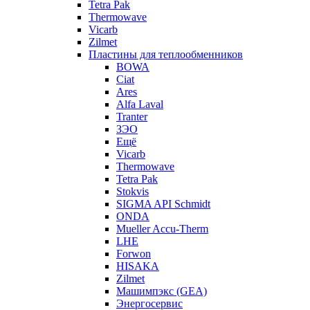
Tetra Pak
Thermowave
Vicarb
Zilmet
Пластины для теплообменников
BOWA
Ciat
Ares
Alfa Laval
Tranter
ЗЭО
Ещё
Vicarb
Thermowave
Tetra Pak
Stokvis
SIGMA API Schmidt
ONDA
Mueller Accu-Therm
LHE
Forwon
HISAKA
Zilmet
Машимпэкс (GEA)
Энергосервис