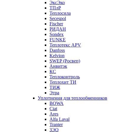
ЭксЭко
ТПлР
Теплосила
Secespol
Fischer
РИДАН
Sondex
FUNKE
Теплотекс APV
Danfoss
Kelvion
SWEP (Росвеп)
Анвитэк
КС
Теплоконтроль
Теплохит ТИ
ТИЖ
Этра
Уплотнения для теплообменников
BOWA
Ciat
Ares
Alfa Laval
Tranter
ЗЭО