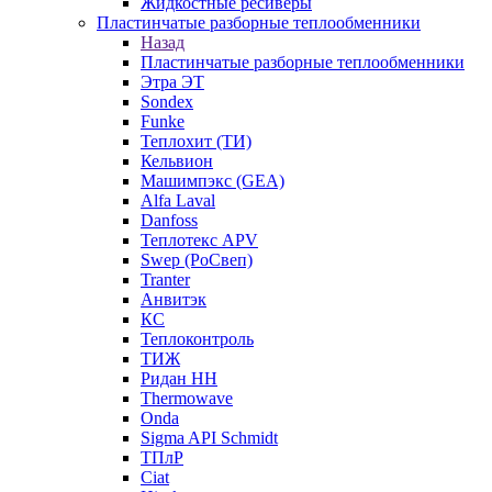
Жидкостные ресиверы
Пластинчатые разборные теплообменники
Назад
Пластинчатые разборные теплообменники
Этра ЭТ
Sondex
Funke
Теплохит (ТИ)
Кельвион
Машимпэкс (GEA)
Alfa Laval
Danfoss
Теплотекс APV
Swep (РоСвеп)
Tranter
Анвитэк
КС
Теплоконтроль
ТИЖ
Ридан НН
Thermowave
Onda
Sigma API Schmidt
ТПлР
Ciat