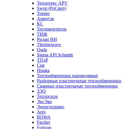
Теплотекс APV
Swep (РоСвеп)
Tranter
Анвитэк
КС
Теплоконтроль
ТИЖ
Ридан НН
Thermowave
Onda
Sigma API Schmidt
ТПлР
Ciat
Hisaka
Теплообменники пароводяные
Разборные пластинчатые теплообменники
Сварные пластинчатые теплообменники
ЗЭО
Теплосила
ЭксЭко
Энергосервис
Ares
BOWA
Fischer
Forwon