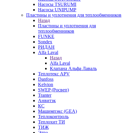
Насосы TSURUMI
Насосы UNIPUMP
Пластины и уплотнения для теплообменников
Назад
Пластины и уплотнения для
теплообменников
FUNKE
Sondex
РИДАН
Alfa Laval
Назад
Alfa Laval
Клапана Альфа Лаваль
Теплотекс APV
Danfoss
Kelvion
SWEP (Росвеп)
Tranter
Анвитэк
КС
Машимпэкс (GEA)
Теплоконтроль
Теплохит ТИ
ТИЖ
Этра