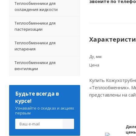
звоните по телеф
Теплообменники для
охлаждения жидкости
Теплообменники для
пастеризации
Характерист
Теплообменники для
испарения
Ду, мм:
Теплообменники для
Цена
вентиляции
Купить Кожухотрубны
«Теплообменник». Мы
Будьте всегда в
представлены на сай
курсе!
Узнавайте о скидках и акциях
первым
Дил
цен