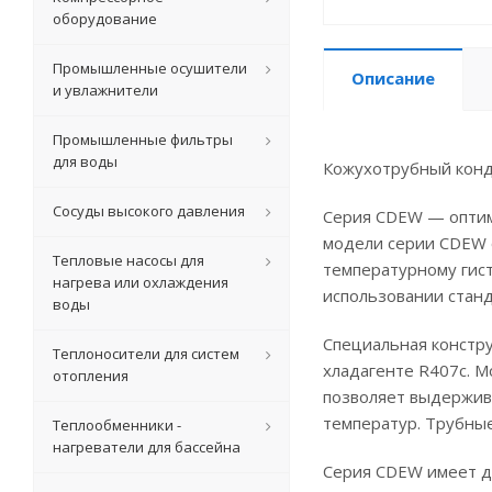
оборудование
Промышленные осушители
Описание
и увлажнители
Промышленные фильтры
для воды
Кожухотрубный конде
Сосуды высокого давления
Серия CDEW — оптим
модели серии CDEW 
Тепловые насосы для
температурному гист
нагрева или охлаждения
использовании стан
воды
Специальная констр
Теплоносители для систем
хладагенте R407c. 
отопления
позволяет выдержив
температур. Трубны
Теплообменники -
нагреватели для бассейна
Серия CDEW имеет д