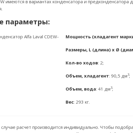
W имеются в вариантах конденсатора и предконденсатора д
.
е параметры:
Мощность (хладагент марк
Размеры, L (длина) x Ø (диа
Кол-во ходов
: 2;
3
Объем, хладагент
: 90,5 дм
;
3
Объем, вода
: 41 дм
;
Вес
: 293 кг.
 случае расчет производится индивидуально. Чтобы подобр