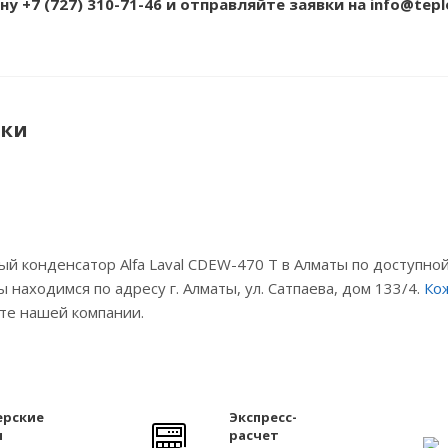
ону
+7 (727) 310-71-46
и отправляйте заявки на info@tepl
ики
й конденсатор Alfa Laval CDEW-470 T в Алматы по доступно
 находимся по адресу г. Алматы, ул. Сатпаева, дом 133/4.
Ко
те нашей компании.
ерские
Экспресс-
ы
расчет