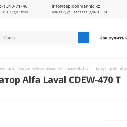
27) 310-71-46
info@teploobmennic.kz
т.: с 9:00 до 18:00
Алматы, ул.Сатпаева, дом 133/4
Как купить
менники
-
Кожухотрубные теплообменники Alfa Laval
-
Кожухотрубный кон
ор Alfa Laval CDEW-470 T