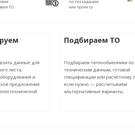
ловия
по техзаданию
авки ТО
или проекту
ируем
Подбираем ТО
 взять данные для
Подбираем теплообменники по
ого листа,
техническим данным, готовой
 оборудования и
спецификации или расчётному л
ское предложение
если нужно — рассчитываем
теплотехнической
альтернативные варианты.