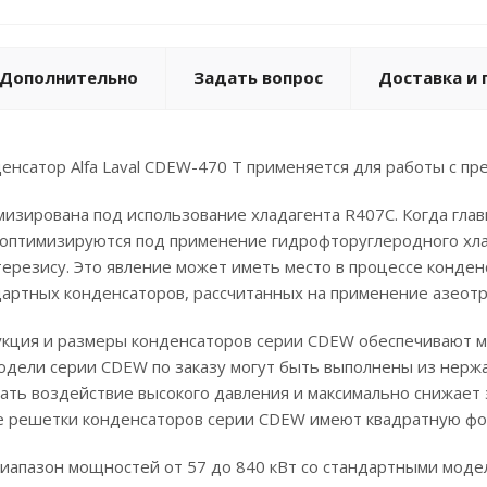
Дополнительно
Задать вопрос
Доставка и 
нсатор Alfa Laval CDEW-470 T применяется для работы с пр
изирована под использование хладагента R407C. Когда глав
оптимизируются под применение гидрофторуглеродного хлад
ерезису. Это явление может иметь место в процессе конден
дартных конденсаторов, рассчитанных на применение азеотр
укция и размеры конденсаторов серии CDEW обеспечивают м
Модели серии CDEW по заказу могут быть выполнены из нер
ать воздействие высокого давления и максимально снижает 
е решетки конденсаторов серии CDEW имеют квадратную фор
иапазон мощностей от 57 до 840 кВт со стандартными моде