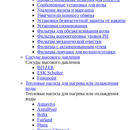
Сорбционные установки для воды
Удаление железа и марганца
Умягчители ионного обмена
Установки безреагентной защиты от накипи
Установки озонирования
Фильтры для обезжелезивания воды
Фильтры корректировки уровня PH
Фильтры механической очистки
Фильтры с активированным углем
Фильтры-ловушки для водоподготовки
Сосуды высокого давления
Сосуды высокого давления
BITZER
ESK Schultze
Frigopoint
Тепловые насосы для нагрева или охлаждения
воды
Тепловые насосы для нагрева или охлаждения
воды
Aquaviva
AstralPool
Brilix
Fairland
Phnix