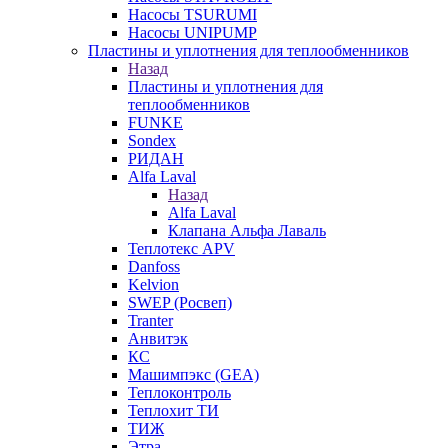
Насосы TSURUMI
Насосы UNIPUMP
Пластины и уплотнения для теплообменников
Назад
Пластины и уплотнения для
теплообменников
FUNKE
Sondex
РИДАН
Alfa Laval
Назад
Alfa Laval
Клапана Альфа Лаваль
Теплотекс APV
Danfoss
Kelvion
SWEP (Росвеп)
Tranter
Анвитэк
КС
Машимпэкс (GEA)
Теплоконтроль
Теплохит ТИ
ТИЖ
Этра