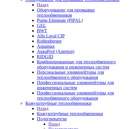
Назад
Оборудование для промывки
теплообменников
Pump Eliminate (PIPAL)
GEL
BWT
Alfa Laval CIP
Rothenberger
Aquamax
АкваProf (Asterion)
RIDGID
Комбинированные для теплообменного
оборудования и инженерных систем
Персональные элиминейторы для
теплообменного оборудования
Профессиональные элиминейторы для
инженерных систем
Профессиональные элиминейторы для
теплообменного оборудования
Кожухотрубные теплообменники
Назад
Кожухотрубные теплообменники
Подогреватели
Назад