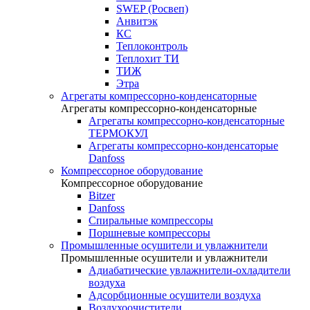
SWEP (Росвеп)
Анвитэк
КС
Теплоконтроль
Теплохит ТИ
ТИЖ
Этра
Агрегаты компрессорно-конденсаторные
Агрегаты компрессорно-конденсаторные
Агрегаты компрессорно-конденсаторные
ТЕРМОКУЛ
Агрегаты компрессорно-конденсаторые
Danfoss
Компрессорное оборудование
Компрессорное оборудование
Bitzer
Danfoss
Спиральные компрессоры
Поршневые компрессоры
Промышленные осушители и увлажнители
Промышленные осушители и увлажнители
Адиабатические увлажнители-охладители
воздуха
Адсорбционные осушители воздуха
Воздухоочистители