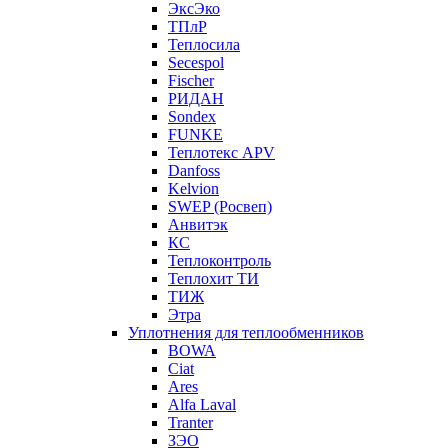
ЭксЭко
ТПлР
Теплосила
Secespol
Fischer
РИДАН
Sondex
FUNKE
Теплотекс APV
Danfoss
Kelvion
SWEP (Росвеп)
Анвитэк
КС
Теплоконтроль
Теплохит ТИ
ТИЖ
Этра
Уплотнения для теплообменников
BOWA
Ciat
Ares
Alfa Laval
Tranter
ЗЭО