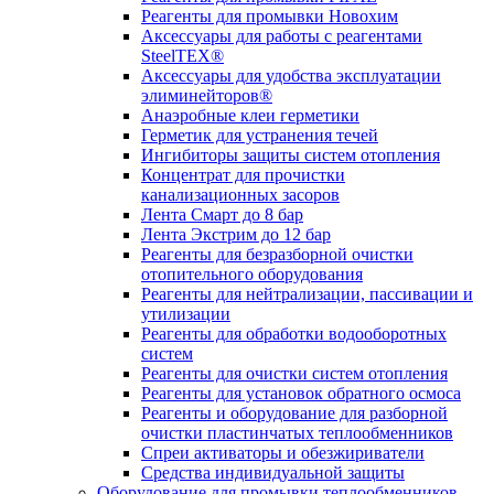
Реагенты для промывки Новохим
Аксессуары для работы с реагентами
SteelTEX®
Аксессуары для удобства эксплуатации
элиминейторов®
Анаэробные клеи герметики
Герметик для устранения течей
Ингибиторы защиты систем отопления
Концентрат для прочистки
канализационных засоров
Лента Смарт до 8 бар
Лента Экстрим до 12 бар
Реагенты для безразборной очистки
отопительного оборудования
Реагенты для нейтрализации, пассивации и
утилизации
Реагенты для обработки водооборотных
систем
Реагенты для очистки систем отопления
Реагенты для установок обратного осмоса
Реагенты и оборудование для разборной
очистки пластинчатых теплообменников
Спреи активаторы и обезжириватели
Средства индивидуальной защиты
Оборудование для промывки теплообменников