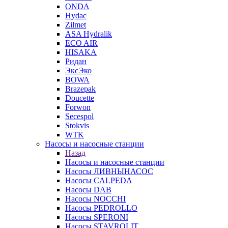
ONDA
Hydac
Zilmet
ASA Hydralik
ECO AIR
HISAKA
Ридан
ЭксЭко
BOWA
Brazepak
Doucette
Forwon
Secespol
Stokvis
WTK
Насосы и насосные станции
Назад
Насосы и насосные станции
Насосы ЛИВНЫНАСОС
Насосы CALPEDA
Насосы DAB
Насосы NOCCHI
Насосы PEDROLLO
Насосы SPERONI
Насосы STAVROLIT