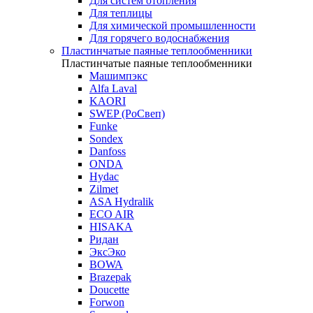
Для систем отопления
Для теплицы
Для химической промышленности
Для горячего водоснабжения
Пластинчатые паяные теплообменники
Пластинчатые паяные теплообменники
Машимпэкс
Alfa Laval
KAORI
SWEP (РоСвеп)
Funke
Sondex
Danfoss
ONDA
Hydac
Zilmet
ASA Hydralik
ECO AIR
HISAKA
Ридан
ЭксЭко
BOWA
Brazepak
Doucette
Forwon