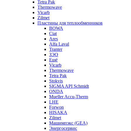
Tetra Pak
Thermowave
Vicarb
Zilmet
Пластины для теплообменников
BOWA
Ciat
Ares
Alfa Laval
Tranter
ЗЭО
Ещё
Vicarb
Thermowave
Tetra Pak
Stokvis
SIGMA API Schmidt
ONDA
Mueller Accu-Therm
LHE
Forwon
HISAKA
Zilmet
Машимпэкс (GEA)
Энергосервис