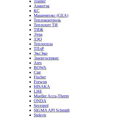
Tranter
Анвитэк
КС
Машимпэкс (GEA)
Теплоконтроль
Теплохит ТИ
ТИЖ
Этра
ЗЭО
Теплосила
ТПлР
ЭксЭко
Энергосервис
Ares
BOWA
Ciat
Fischer
Forwon
HISAKA
LHE
Mueller Accu-Therm
ONDA
Secespol
SIGMA API Schmidt
Stokvis