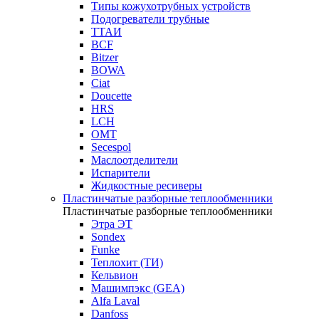
Типы кожухотрубных устройств
Подогреватели трубные
ТТАИ
BCF
Bitzer
BOWA
Ciat
Doucette
HRS
LCH
OMT
Secespol
Маслоотделители
Испарители
Жидкостные ресиверы
Пластинчатые разборные теплообменники
Пластинчатые разборные теплообменники
Этра ЭТ
Sondex
Funke
Теплохит (ТИ)
Кельвион
Машимпэкс (GEA)
Alfa Laval
Danfoss