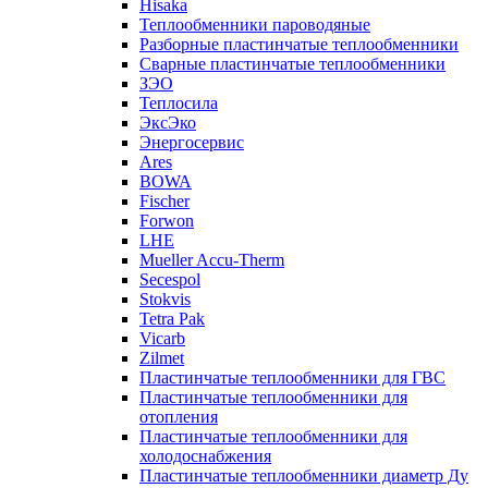
Hisaka
Теплообменники пароводяные
Разборные пластинчатые теплообменники
Сварные пластинчатые теплообменники
ЗЭО
Теплосила
ЭксЭко
Энергосервис
Ares
BOWA
Fischer
Forwon
LHE
Mueller Accu-Therm
Secespol
Stokvis
Tetra Pak
Vicarb
Zilmet
Пластинчатые теплообменники для ГВС
Пластинчатые теплообменники для
отопления
Пластинчатые теплообменники для
холодоснабжения
Пластинчатые теплообменники диаметр Ду