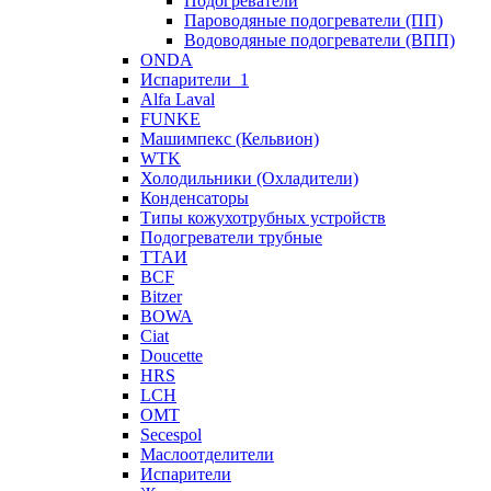
Подогреватели
Пароводяные подогреватели (ПП)
Водоводяные подогреватели (ВПП)
ONDA
Испарители_1
Alfa Laval
FUNKE
Машимпекс (Кельвион)
WTK
Холодильники (Охладители)
Конденсаторы
Типы кожухотрубных устройств
Подогреватели трубные
ТТАИ
BCF
Bitzer
BOWA
Ciat
Doucette
HRS
LCH
OMT
Secespol
Маслоотделители
Испарители