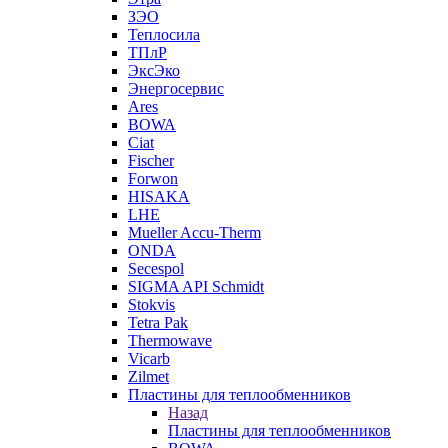
ЗЭО
Теплосила
ТПлР
ЭксЭко
Энергосервис
Ares
BOWA
Ciat
Fischer
Forwon
HISAKA
LHE
Mueller Accu-Therm
ONDA
Secespol
SIGMA API Schmidt
Stokvis
Tetra Pak
Thermowave
Vicarb
Zilmet
Пластины для теплообменников
Назад
Пластины для теплообменников