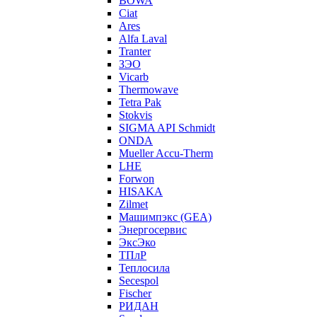
BOWA
Ciat
Ares
Alfa Laval
Tranter
ЗЭО
Vicarb
Thermowave
Tetra Pak
Stokvis
SIGMA API Schmidt
ONDA
Mueller Accu-Therm
LHE
Forwon
HISAKA
Zilmet
Машимпэкс (GEA)
Энергосервис
ЭксЭко
ТПлР
Теплосила
Secespol
Fischer
РИДАН