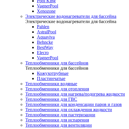
Pool King
VagnerPool
Xenozone
Электрические водонагреватели для бассейна
Электрические водонагреватели для бассейна
Pahlen
AstralPool
Aquaviva
Behncke
BestWay
Elecro
VagnerPool
Теплообменники для бассейнов
Теплообменники для бассейнов
Кожухотрубные
Пластинчатые
Теплообменники водяные
Теплообменники для отопления
Теплообменники для нагрева/подогрева жидкости
Теплообменники для ГВС
Теплообменники для конденсации паров и газов
Теплообменники для охлаждения жидкости
Теплообменники для пастеризации
Теплообменники для испарения
Теплообменники для вентиляции