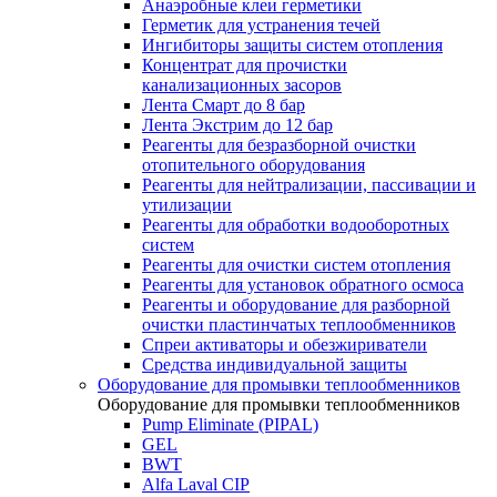
Анаэробные клеи герметики
Герметик для устранения течей
Ингибиторы защиты систем отопления
Концентрат для прочистки
канализационных засоров
Лента Смарт до 8 бар
Лента Экстрим до 12 бар
Реагенты для безразборной очистки
отопительного оборудования
Реагенты для нейтрализации, пассивации и
утилизации
Реагенты для обработки водооборотных
систем
Реагенты для очистки систем отопления
Реагенты для установок обратного осмоса
Реагенты и оборудование для разборной
очистки пластинчатых теплообменников
Спреи активаторы и обезжириватели
Средства индивидуальной защиты
Оборудование для промывки теплообменников
Оборудование для промывки теплообменников
Pump Eliminate (PIPAL)
GEL
BWT
Alfa Laval CIP