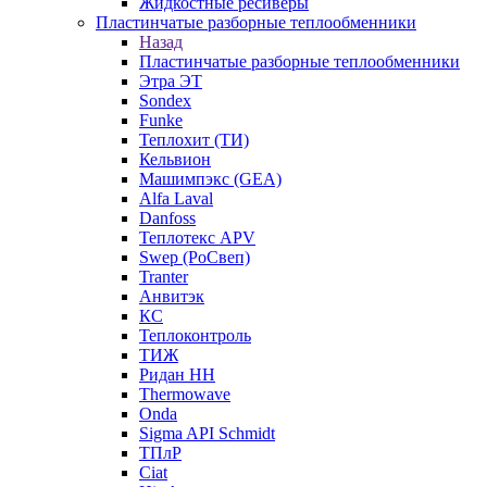
Жидкостные ресиверы
Пластинчатые разборные теплообменники
Назад
Пластинчатые разборные теплообменники
Этра ЭТ
Sondex
Funke
Теплохит (ТИ)
Кельвион
Машимпэкс (GEA)
Alfa Laval
Danfoss
Теплотекс APV
Swep (РоСвеп)
Tranter
Анвитэк
КС
Теплоконтроль
ТИЖ
Ридан НН
Thermowave
Onda
Sigma API Schmidt
ТПлР
Ciat