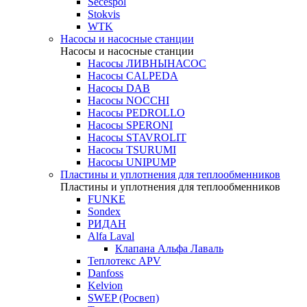
Secespol
Stokvis
WTK
Насосы и насосные станции
Насосы и насосные станции
Насосы ЛИВНЫНАСОС
Насосы CALPEDA
Насосы DAB
Насосы NOCCHI
Насосы PEDROLLO
Насосы SPERONI
Насосы STAVROLIT
Насосы TSURUMI
Насосы UNIPUMP
Пластины и уплотнения для теплообменников
Пластины и уплотнения для теплообменников
FUNKE
Sondex
РИДАН
Alfa Laval
Клапана Альфа Лаваль
Теплотекс APV
Danfoss
Kelvion
SWEP (Росвеп)