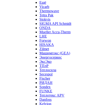
Ещё
Vicarb
Thermowave
Tetra Pak
Stokvis
SIGMA API Schmidt
ONDA
Mueller Accu-Therm
LHE
Forwon
HISAKA
Zilmet
Машимпэкс (GEA)
Энергосервис
ЭксЭко
ТПлР
Теплосила
Secespol
Fischer
РИДАН
Sondex
FUNKE
Теплотекс APV
Danfoss
Kelvion