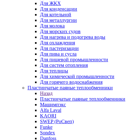
Для ЖКХ
Для конденсации
Для котельной
Для металлургии
Для молока
Для морских судов
Для нагрева и подогрева воды
Для охлаждения
Для пастеризации
Для пива и сусла
Для пищевой промышленности
Для систем отопления
Для теплицы
Для химической промышленности
Для горячего водоснабжения
Пластинчатые паяные теплообменники
Назад
Пластинчатые паяные теплообменники
Машимпэкс
Alfa Laval
KAORI
SWEP (РоСвеп)
Funke
Sondex
Danfoss