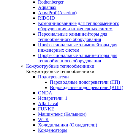
Rothenberger
Aquamax
АкваProf (Asterion)
RIDGID
Комбинированные для теплообменного
оборудования и инженерных систем
Персональные элиминейторы для
теплообменного оборудования
Профессиональные элиминейторы для
инженерных систем
Профессиональные элиминейторы для
теплообменного оборудования
Кожухотрубные теплообменники
Кожухотрубные теплообменники
Подогреватели
Пароводяные подогреватели (ПП)
Водоводяные подогреватели (ВПП)
ONDA
Испарители_1
Alfa Laval
FUNKE
Машимпекс (Кельвион)
WTK
Холодильники (Охладители)
Конденсаторы