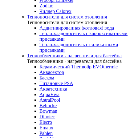
Procopi Climexel
Zodiac
Чиллер Calorex
Теплоносители для систем отопления
Теплоносители для систем отопления
Аддитивированная (котловая) вода
Тепло-хладоноситель с карбоксилатными
присадками
Тепло-хладоноситель с силикатными
присадками
Теплообменники - нагреватели для бассейна
Теплообменники - нагреватели для бассейна
Керамический Thermotip EVOthermic
Аквасектор
Баском
Титановые PSA
Акватехника
AquaViva
AstralPool
Behncke
Bowman
Dinotec
Elecro
Emaux
Pahlen