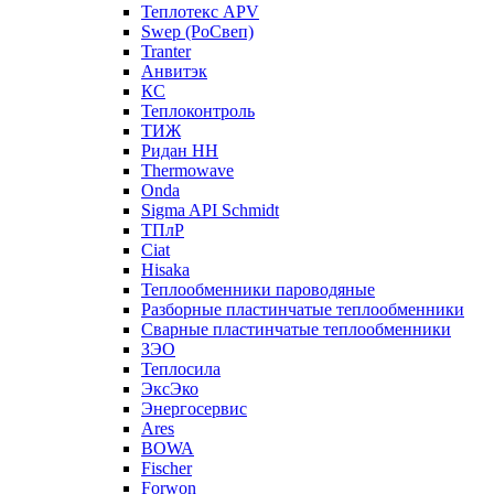
Теплотекс APV
Swep (РоСвеп)
Tranter
Анвитэк
КС
Теплоконтроль
ТИЖ
Ридан НН
Thermowave
Onda
Sigma API Schmidt
ТПлР
Ciat
Hisaka
Теплообменники пароводяные
Разборные пластинчатые теплообменники
Сварные пластинчатые теплообменники
ЗЭО
Теплосила
ЭксЭко
Энергосервис
Ares
BOWA
Fischer
Forwon