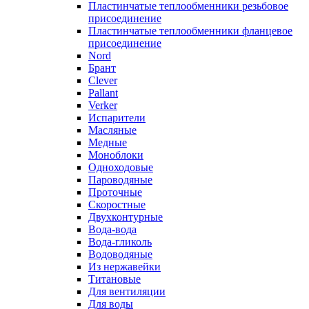
Пластинчатые теплообменники резьбовое
присоединение
Пластинчатые теплообменники фланцевое
присоединение
Nord
Брант
Clever
Pallant
Verker
Испарители
Масляные
Медные
Моноблоки
Одноходовые
Пароводяные
Проточные
Скоростные
Двухконтурные
Вода-вода
Вода-гликоль
Водоводяные
Из нержавейки
Титановые
Для вентиляции
Для воды