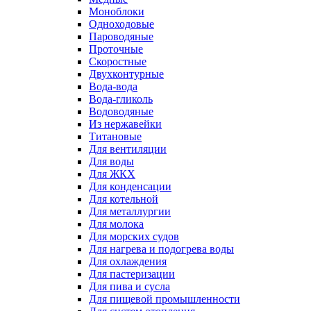
Моноблоки
Одноходовые
Пароводяные
Проточные
Скоростные
Двухконтурные
Вода-вода
Вода-гликоль
Водоводяные
Из нержавейки
Титановые
Для вентиляции
Для воды
Для ЖКХ
Для конденсации
Для котельной
Для металлургии
Для молока
Для морских судов
Для нагрева и подогрева воды
Для охлаждения
Для пастеризации
Для пива и сусла
Для пищевой промышленности