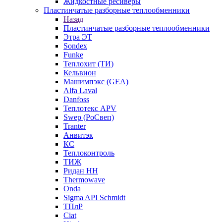
Жидкостные ресиверы
Пластинчатые разборные теплообменники
Назад
Пластинчатые разборные теплообменники
Этра ЭТ
Sondex
Funke
Теплохит (ТИ)
Кельвион
Машимпэкс (GEA)
Alfa Laval
Danfoss
Теплотекс APV
Swep (РоСвеп)
Tranter
Анвитэк
КС
Теплоконтроль
ТИЖ
Ридан НН
Thermowave
Onda
Sigma API Schmidt
ТПлР
Ciat