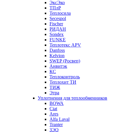
ЭксЭко
ТПлР
Теплосила
Secespol
Fischer
РИДАН
Sondex
FUNKE
Теплотекс APV
Danfoss
Kelvion
SWEP (Росвеп)
Анвитэк
КС
Теплоконтроль
Теплохит ТИ
ТИЖ
Этра
Уплотнения для теплообменников
BOWA
Ciat
Ares
Alfa Laval
Tranter
ЗЭО