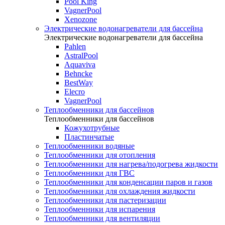
Pool King
VagnerPool
Xenozone
Электрические водонагреватели для бассейна
Электрические водонагреватели для бассейна
Pahlen
AstralPool
Aquaviva
Behncke
BestWay
Elecro
VagnerPool
Теплообменники для бассейнов
Теплообменники для бассейнов
Кожухотрубные
Пластинчатые
Теплообменники водяные
Теплообменники для отопления
Теплообменники для нагрева/подогрева жидкости
Теплообменники для ГВС
Теплообменники для конденсации паров и газов
Теплообменники для охлаждения жидкости
Теплообменники для пастеризации
Теплообменники для испарения
Теплообменники для вентиляции