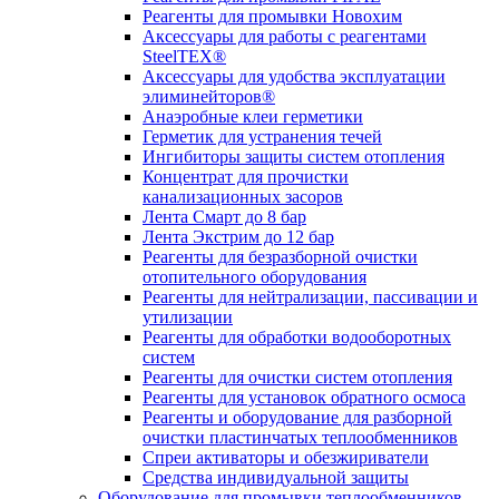
Реагенты для промывки Новохим
Аксессуары для работы с реагентами
SteelTEX®
Аксессуары для удобства эксплуатации
элиминейторов®
Анаэробные клеи герметики
Герметик для устранения течей
Ингибиторы защиты систем отопления
Концентрат для прочистки
канализационных засоров
Лента Смарт до 8 бар
Лента Экстрим до 12 бар
Реагенты для безразборной очистки
отопительного оборудования
Реагенты для нейтрализации, пассивации и
утилизации
Реагенты для обработки водооборотных
систем
Реагенты для очистки систем отопления
Реагенты для установок обратного осмоса
Реагенты и оборудование для разборной
очистки пластинчатых теплообменников
Спреи активаторы и обезжириватели
Средства индивидуальной защиты
Оборудование для промывки теплообменников