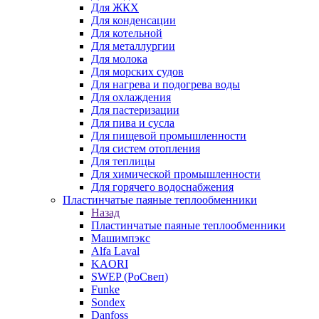
Для ЖКХ
Для конденсации
Для котельной
Для металлургии
Для молока
Для морских судов
Для нагрева и подогрева воды
Для охлаждения
Для пастеризации
Для пива и сусла
Для пищевой промышленности
Для систем отопления
Для теплицы
Для химической промышленности
Для горячего водоснабжения
Пластинчатые паяные теплообменники
Назад
Пластинчатые паяные теплообменники
Машимпэкс
Alfa Laval
KAORI
SWEP (РоСвеп)
Funke
Sondex
Danfoss