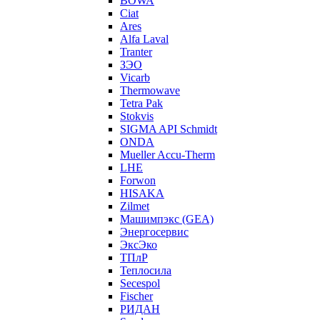
BOWA
Ciat
Ares
Alfa Laval
Tranter
ЗЭО
Vicarb
Thermowave
Tetra Pak
Stokvis
SIGMA API Schmidt
ONDA
Mueller Accu-Therm
LHE
Forwon
HISAKA
Zilmet
Машимпэкс (GEA)
Энергосервис
ЭксЭко
ТПлР
Теплосила
Secespol
Fischer
РИДАН