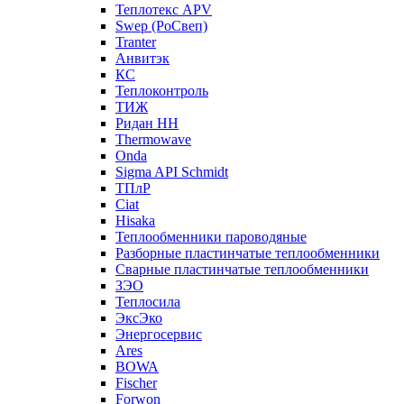
Теплотекс APV
Swep (РоСвеп)
Tranter
Анвитэк
КС
Теплоконтроль
ТИЖ
Ридан НН
Thermowave
Onda
Sigma API Schmidt
ТПлР
Ciat
Hisaka
Теплообменники пароводяные
Разборные пластинчатые теплообменники
Сварные пластинчатые теплообменники
ЗЭО
Теплосила
ЭксЭко
Энергосервис
Ares
BOWA
Fischer
Forwon