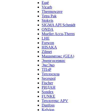
Ещё
Vicarb
Thermowave
Tetra Pak
Stokvis
SIGMA API Schmidt
ONDA
Mueller Accu-Therm
LHE
Forwon
HISAKA
Zilmet
Машимпэкс (GEA)
Энергосервис
ЭксЭко
ТПлР
Теплосила
Secespol
Fischer
РИДАН
Sondex
FUNKE
Теплотекс APV
Danfoss
Kelvion