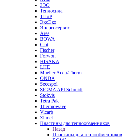
ЗЭО
Теплосила
ТПлР
ЭксЭко
Энергосервис
Ares
BOWA
Ciat
Fischer
Forwon
HISAKA
LHE
Mueller Accu-Therm
ONDA
Secespol
SIGMA API Schmidt
Stokvis
Tetra Pak
Thermowave
Vicarb
Zilmet
Пластины для теплообменников
Назад
Пластины для теплообменников