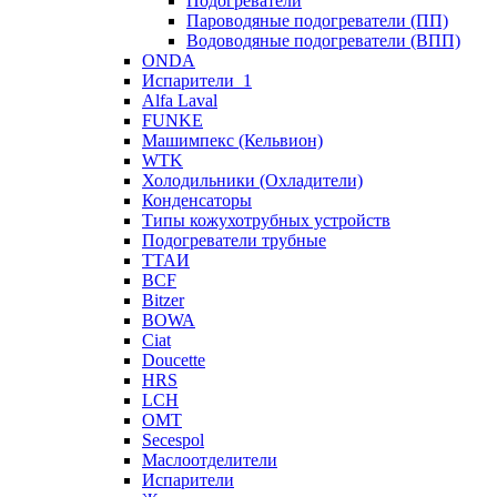
Подогреватели
Пароводяные подогреватели (ПП)
Водоводяные подогреватели (ВПП)
ONDA
Испарители_1
Alfa Laval
FUNKE
Машимпекс (Кельвион)
WTK
Холодильники (Охладители)
Конденсаторы
Типы кожухотрубных устройств
Подогреватели трубные
ТТАИ
BCF
Bitzer
BOWA
Ciat
Doucette
HRS
LCH
OMT
Secespol
Маслоотделители
Испарители