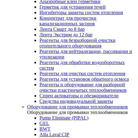
Анаэробные клеи герметики
Герметик для устранения течей
Ингибиторы защиты систем отопления
Концентрат для прочистки
канализационных засоров
Лента Смарт до 8 бар
Лента Экстрим до 12 бар
Реагенты для безразборной очистки
отопительного оборудования
Реагенты для нейтрализации, пассивации и
утилизации
Реагенты для обработки водооборотных
систем
Реагенты для очистки систем отопления
Реагенты для установок обратного осмоса
Реагенты и оборудование для разборной
очистки пластинчатых теплообменников
Спреи активаторы и обезжириватели
Средства индивидуальной защиты
Оборудование для промывки теплообменников
Оборудование для промывки теплообменников
Pump Eliminate (PIPAL)
GEL
BWT
Alfa Laval CIP