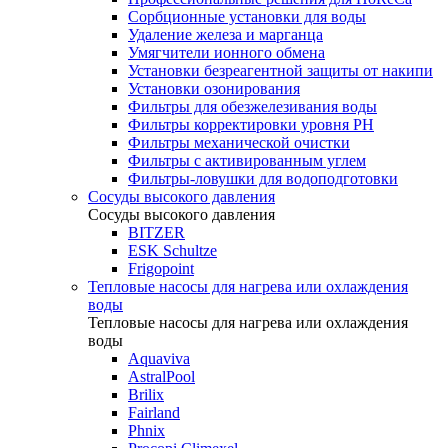
Сорбционные установки для воды
Удаление железа и марганца
Умягчители ионного обмена
Установки безреагентной защиты от накипи
Установки озонирования
Фильтры для обезжелезивания воды
Фильтры корректировки уровня PH
Фильтры механической очистки
Фильтры с активированным углем
Фильтры-ловушки для водоподготовки
Сосуды высокого давления
Сосуды высокого давления
BITZER
ESK Schultze
Frigopoint
Тепловые насосы для нагрева или охлаждения
воды
Тепловые насосы для нагрева или охлаждения
воды
Aquaviva
AstralPool
Brilix
Fairland
Phnix