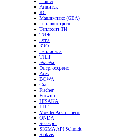
Tranter
Анвитэк
КС
Машимпэкс (GEA)
Теплоконтроль
Теплохит ТИ
ТИЖ
Этра
ЗЭО
Теплосила
ТПлР
ЭксЭко
Энергосервис
Ares
BOWA
Ciat
Fischer
Forwon
HISAKA
LHE
Mueller Accu-Therm
ONDA
Secespol
SIGMA API Schmidt
Stokvis