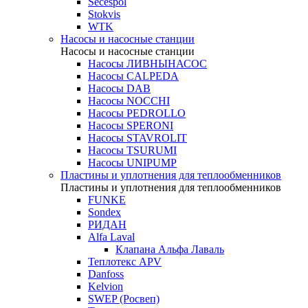
Secespol
Stokvis
WTK
Насосы и насосные станции
Насосы и насосные станции
Насосы ЛИВНЫНАСОС
Насосы CALPEDA
Насосы DAB
Насосы NOCCHI
Насосы PEDROLLO
Насосы SPERONI
Насосы STAVROLIT
Насосы TSURUMI
Насосы UNIPUMP
Пластины и уплотнения для теплообменников
Пластины и уплотнения для теплообменников
FUNKE
Sondex
РИДАН
Alfa Laval
Клапана Альфа Лаваль
Теплотекс APV
Danfoss
Kelvion
SWEP (Росвеп)