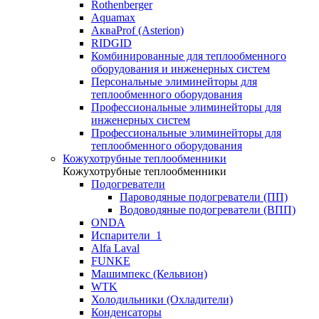
Rothenberger
Aquamax
АкваProf (Asterion)
RIDGID
Комбинированные для теплообменного
оборудования и инженерных систем
Персональные элиминейторы для
теплообменного оборудования
Профессиональные элиминейторы для
инженерных систем
Профессиональные элиминейторы для
теплообменного оборудования
Кожухотрубные теплообменники
Кожухотрубные теплообменники
Подогреватели
Пароводяные подогреватели (ПП)
Водоводяные подогреватели (ВПП)
ONDA
Испарители_1
Alfa Laval
FUNKE
Машимпекс (Кельвион)
WTK
Холодильники (Охладители)
Конденсаторы