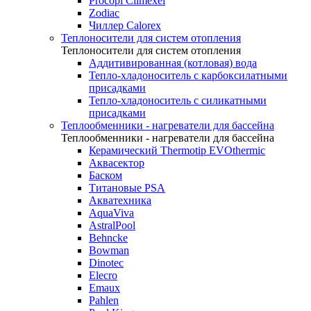
Procopi Climexel
Zodiac
Чиллер Calorex
Теплоносители для систем отопления
Теплоносители для систем отопления
Аддитивированная (котловая) вода
Тепло-хладоноситель с карбоксилатными
присадками
Тепло-хладоноситель с силикатными
присадками
Теплообменники - нагреватели для бассейна
Теплообменники - нагреватели для бассейна
Керамический Thermotip EVOthermic
Аквасектор
Баском
Титановые PSA
Акватехника
AquaViva
AstralPool
Behncke
Bowman
Dinotec
Elecro
Emaux
Pahlen