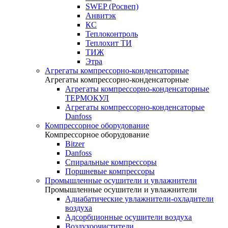
SWEP (Росвеп)
Анвитэк
КС
Теплоконтроль
Теплохит ТИ
ТИЖ
Этра
Агрегаты компрессорно-конденсаторные
Агрегаты компрессорно-конденсаторные
Агрегаты компрессорно-конденсаторные
ТЕРМОКУЛ
Агрегаты компрессорно-конденсаторые
Danfoss
Компрессорное оборудование
Компрессорное оборудование
Bitzer
Danfoss
Спиральные компрессоры
Поршневые компрессоры
Промышленные осушители и увлажнители
Промышленные осушители и увлажнители
Адиабатические увлажнители-охладители
воздуха
Адсорбционные осушители воздуха
Воздухоочистители