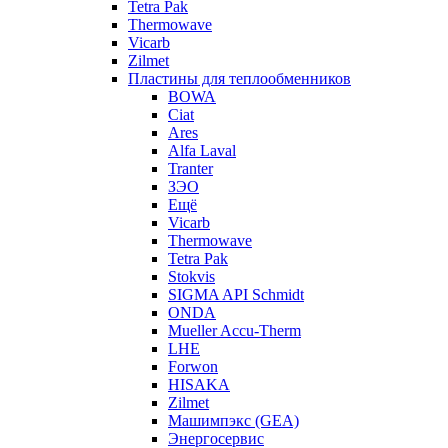
Tetra Pak
Thermowave
Vicarb
Zilmet
Пластины для теплообменников
BOWA
Ciat
Ares
Alfa Laval
Tranter
ЗЭО
Ещё
Vicarb
Thermowave
Tetra Pak
Stokvis
SIGMA API Schmidt
ONDA
Mueller Accu-Therm
LHE
Forwon
HISAKA
Zilmet
Машимпэкс (GEA)
Энергосервис