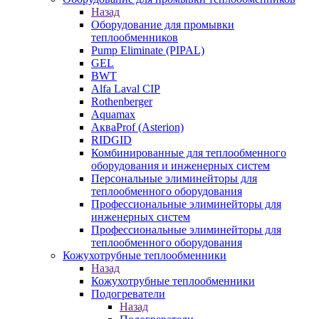
Назад
Оборудование для промывки
теплообменников
Pump Eliminate (PIPAL)
GEL
BWT
Alfa Laval CIP
Rothenberger
Aquamax
АкваProf (Asterion)
RIDGID
Комбинированные для теплообменного
оборудования и инженерных систем
Персональные элиминейторы для
теплообменного оборудования
Профессиональные элиминейторы для
инженерных систем
Профессиональные элиминейторы для
теплообменного оборудования
Кожухотрубные теплообменники
Назад
Кожухотрубные теплообменники
Подогреватели
Назад