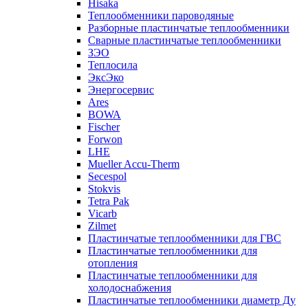
Hisaka
Теплообменники пароводяные
Разборные пластинчатые теплообменники
Сварные пластинчатые теплообменники
ЗЭО
Теплосила
ЭксЭко
Энергосервис
Ares
BOWA
Fischer
Forwon
LHE
Mueller Accu-Therm
Secespol
Stokvis
Tetra Pak
Vicarb
Zilmet
Пластинчатые теплообменники для ГВС
Пластинчатые теплообменники для
отопления
Пластинчатые теплообменники для
холодоснабжения
Пластинчатые теплообменники диаметр Ду