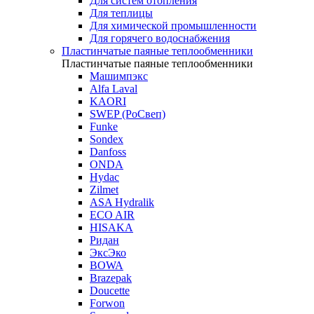
Для систем отопления
Для теплицы
Для химической промышленности
Для горячего водоснабжения
Пластинчатые паяные теплообменники
Пластинчатые паяные теплообменники
Машимпэкс
Alfa Laval
KAORI
SWEP (РоСвеп)
Funke
Sondex
Danfoss
ONDA
Hydac
Zilmet
ASA Hydralik
ECO AIR
HISAKA
Ридан
ЭксЭко
BOWA
Brazepak
Doucette
Forwon