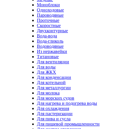
Моноблоки
Одноходовые
Пароводяные
Проточные
Скоростные
Двухконтурные
Вода-вода
Вода-гликоль
Водоводяные
Из нержавейки
Титановые
Для вентиляции
Для воды
Для ЖКХ
Для конденсации
Для котельной
Для металлургии
Для молока
Для морских судов
Для нагрева и подогрева воды
Для охлаждения
Для пастеризации
Для пива и сусла
Для пищевой промышленности