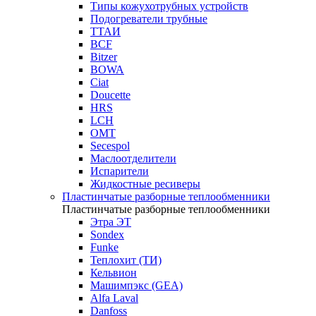
Типы кожухотрубных устройств
Подогреватели трубные
ТТАИ
BCF
Bitzer
BOWA
Ciat
Doucette
HRS
LCH
OMT
Secespol
Маслоотделители
Испарители
Жидкостные ресиверы
Пластинчатые разборные теплообменники
Пластинчатые разборные теплообменники
Этра ЭТ
Sondex
Funke
Теплохит (ТИ)
Кельвион
Машимпэкс (GEA)
Alfa Laval
Danfoss