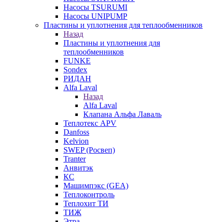
Насосы TSURUMI
Насосы UNIPUMP
Пластины и уплотнения для теплообменников
Назад
Пластины и уплотнения для
теплообменников
FUNKE
Sondex
РИДАН
Alfa Laval
Назад
Alfa Laval
Клапана Альфа Лаваль
Теплотекс APV
Danfoss
Kelvion
SWEP (Росвеп)
Tranter
Анвитэк
КС
Машимпэкс (GEA)
Теплоконтроль
Теплохит ТИ
ТИЖ
Этра