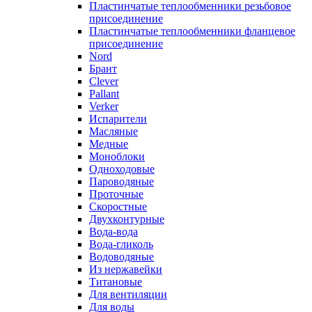
Пластинчатые теплообменники резьбовое
присоединение
Пластинчатые теплообменники фланцевое
присоединение
Nord
Брант
Clever
Pallant
Verker
Испарители
Масляные
Медные
Моноблоки
Одноходовые
Пароводяные
Проточные
Скоростные
Двухконтурные
Вода-вода
Вода-гликоль
Водоводяные
Из нержавейки
Титановые
Для вентиляции
Для воды