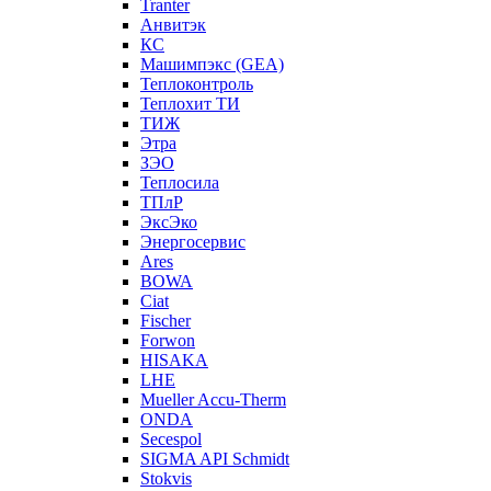
Tranter
Анвитэк
КС
Машимпэкс (GEA)
Теплоконтроль
Теплохит ТИ
ТИЖ
Этра
ЗЭО
Теплосила
ТПлР
ЭксЭко
Энергосервис
Ares
BOWA
Ciat
Fischer
Forwon
HISAKA
LHE
Mueller Accu-Therm
ONDA
Secespol
SIGMA API Schmidt
Stokvis