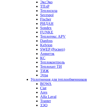
ЭксЭко
ТПлР
Теплосила
Secespol
Fischer
РИДАН
Sondex
FUNKE
Теплотекс APV
Danfoss
Kelvion
SWEP (Росвеп)
Анвитэк
КС
Теплоконтроль
Теплохит ТИ
ТИЖ
Этра
Уплотнения для теплообменников
BOWA
Ciat
Ares
Alfa Laval
Tranter
ЗЭО