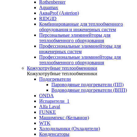
Rothenberger
Aquamax
АкваProf (Asterion)
RIDGID
Комбинированные для теплообменного
оборудования и инженерных систем
Персональные элиминейторы для
теплообменного оборудования
Профессиональные элиминейторы для
инженерных систем
Профессиональные элиминейторы для
теплообменного оборудования
Кожухотрубные теплообменники
Кожухотрубные теплообменники
Подогреватели
Пароводяные подогреватели (ПП)
Водоводяные подогреватели (ВПП)
ONDA
Испарители_1
Alfa Laval
FUNKE
Машимпекс (Кельвион)
WTK
Холодильники (Охладители)
Конденсаторы