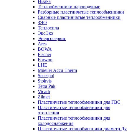
Hisaka
Теплообменники пароводяные
Разборные пластинчатые теплообменники
Сварные пластинчатые теплообменники
ЗЭО
Теплосила
ЭксЭко
Энергосервис
Ares
BOWA
Fischer
Forwon
LHE
Mueller Accu-Therm
Secespol
Stokvis
Tetra Pak
Vicarb
Zilmet
Пластинчатые теплообменники для ГВС
Пластинчатые теплообменники для
отопления
Пластинчатые теплообменники для
холодоснабжения
Пластинчатые теплообменники диаметр Ду