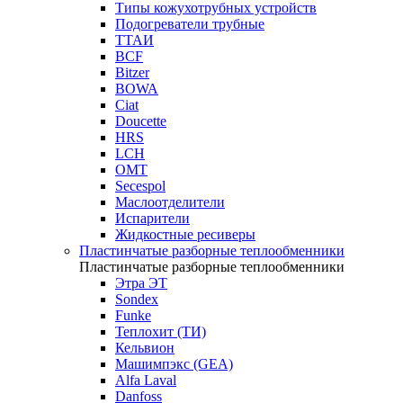
Типы кожухотрубных устройств
Подогреватели трубные
ТТАИ
BCF
Bitzer
BOWA
Ciat
Doucette
HRS
LCH
OMT
Secespol
Маслоотделители
Испарители
Жидкостные ресиверы
Пластинчатые разборные теплообменники
Пластинчатые разборные теплообменники
Этра ЭТ
Sondex
Funke
Теплохит (ТИ)
Кельвион
Машимпэкс (GEA)
Alfa Laval
Danfoss