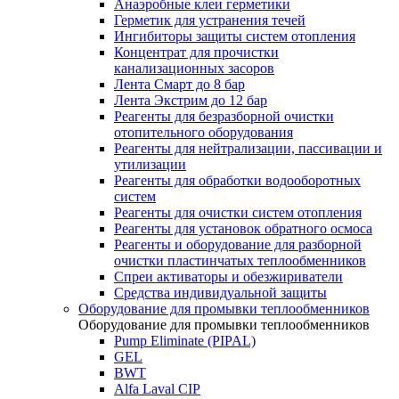
Анаэробные клеи герметики
Герметик для устранения течей
Ингибиторы защиты систем отопления
Концентрат для прочистки
канализационных засоров
Лента Смарт до 8 бар
Лента Экстрим до 12 бар
Реагенты для безразборной очистки
отопительного оборудования
Реагенты для нейтрализации, пассивации и
утилизации
Реагенты для обработки водооборотных
систем
Реагенты для очистки систем отопления
Реагенты для установок обратного осмоса
Реагенты и оборудование для разборной
очистки пластинчатых теплообменников
Спреи активаторы и обезжириватели
Средства индивидуальной защиты
Оборудование для промывки теплообменников
Оборудование для промывки теплообменников
Pump Eliminate (PIPAL)
GEL
BWT
Alfa Laval CIP