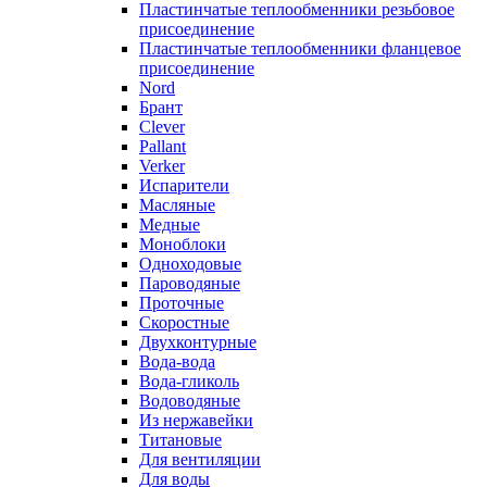
Пластинчатые теплообменники резьбовое
присоединение
Пластинчатые теплообменники фланцевое
присоединение
Nord
Брант
Clever
Pallant
Verker
Испарители
Масляные
Медные
Моноблоки
Одноходовые
Пароводяные
Проточные
Скоростные
Двухконтурные
Вода-вода
Вода-гликоль
Водоводяные
Из нержавейки
Титановые
Для вентиляции
Для воды