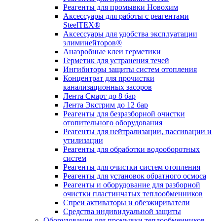
Реагенты для промывки Новохим
Аксессуары для работы с реагентами
SteelTEX®
Аксессуары для удобства эксплуатации
элиминейторов®
Анаэробные клеи герметики
Герметик для устранения течей
Ингибиторы защиты систем отопления
Концентрат для прочистки
канализационных засоров
Лента Смарт до 8 бар
Лента Экстрим до 12 бар
Реагенты для безразборной очистки
отопительного оборудования
Реагенты для нейтрализации, пассивации и
утилизации
Реагенты для обработки водооборотных
систем
Реагенты для очистки систем отопления
Реагенты для установок обратного осмоса
Реагенты и оборудование для разборной
очистки пластинчатых теплообменников
Спреи активаторы и обезжириватели
Средства индивидуальной защиты
Оборудование для промывки теплообменников