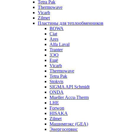
Tetra Pak
Thermowave
Vicarb
Zilmet
Пластины для теплообменников
BOWA
Ciat
Ares
Alfa Laval
Tranter
ЗЭО
Ещё
Vicarb
Thermowave
Tetra Pak
Stokvis
SIGMA API Schmidt
ONDA
Mueller Accu-Therm
LHE
Forwon
HISAKA
Zilmet
Машимпэкс (GEA)
Энергосервис