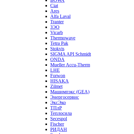
BOWA
Ciat
Ares
Alfa Laval
Tranter
ЗЭО
Vicarb
Thermowave
Tetra Pak
Stokvis
SIGMA API Schmidt
ONDA
Mueller Accu-Therm
LHE
Forwon
HISAKA
Zilmet
Машимпэкс (GEA)
Энергосервис
ЭксЭко
ТПлР
Теплосила
Secespol
Fischer
РИДАН