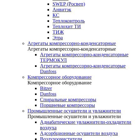
SWEP (Росвеп)
Анвитэк
КС
Теплоконтроль
Теплохит ТИ
ТИЖ
Этра
Агрегаты компрессорно-конденсаторные
Агрегаты компрессорно-конденсаторные
Агрегаты компрессорно-конденсаторные
ТЕРМОКУЛ
Агрегаты компрессорно-конденсаторые
Danfoss
Компрессорное оборудование
Компрессорное оборудование
Bitzer
Danfoss
Спиральные компрессоры
Поршневые компрессоры
Промышленные осушители и увлажнители
Промышленные осушители и увлажнители
Адиабатические увлажнители-охладители
воздуха
Адсорбционные осушители воздуха
Воздухоочистители