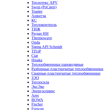
Теплотекс APV
Swep (РоСвеп)
Tranter
Анвитэк
КС
Теплоконтроль
ТИЖ
Ридан НН
Thermowave
Onda
Sigma API Schmidt
ТПлР
Ciat
Hisaka
Теплообменники пароводяные
Разборные пластинчатые теплообменники
Сварные пластинчатые теплообменники
ЗЭО
Теплосила
ЭксЭко
Энергосервис
Ares
BOWA
Fischer
Forwon