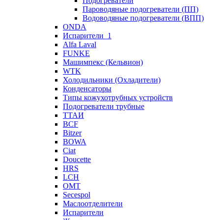
Подогреватели
Пароводяные подогреватели (ПП)
Водоводяные подогреватели (ВПП)
ONDA
Испарители_1
Alfa Laval
FUNKE
Машимпекс (Кельвион)
WTK
Холодильники (Охладители)
Конденсаторы
Типы кожухотрубных устройств
Подогреватели трубные
ТТАИ
BCF
Bitzer
BOWA
Ciat
Doucette
HRS
LCH
OMT
Secespol
Маслоотделители
Испарители