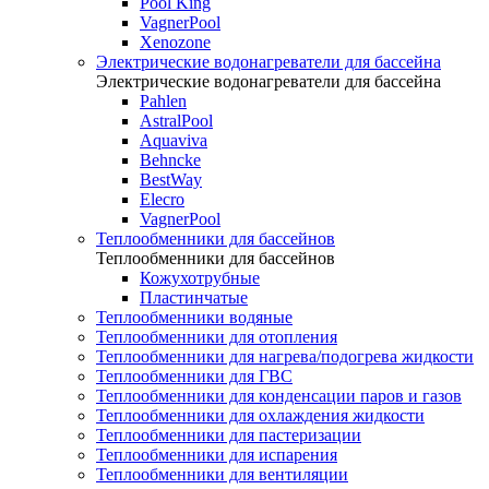
Pool King
VagnerPool
Xenozone
Электрические водонагреватели для бассейна
Электрические водонагреватели для бассейна
Pahlen
AstralPool
Aquaviva
Behncke
BestWay
Elecro
VagnerPool
Теплообменники для бассейнов
Теплообменники для бассейнов
Кожухотрубные
Пластинчатые
Теплообменники водяные
Теплообменники для отопления
Теплообменники для нагрева/подогрева жидкости
Теплообменники для ГВС
Теплообменники для конденсации паров и газов
Теплообменники для охлаждения жидкости
Теплообменники для пастеризации
Теплообменники для испарения
Теплообменники для вентиляции