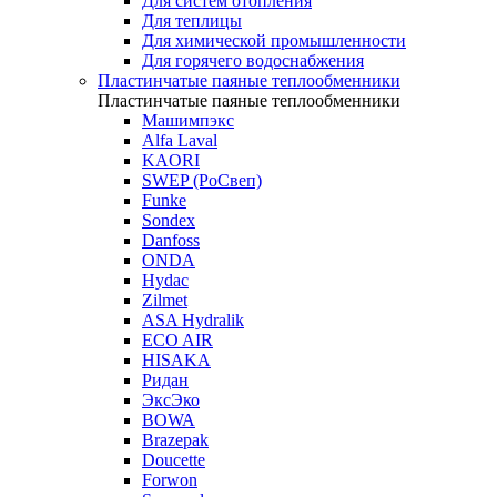
Для систем отопления
Для теплицы
Для химической промышленности
Для горячего водоснабжения
Пластинчатые паяные теплообменники
Пластинчатые паяные теплообменники
Машимпэкс
Alfa Laval
KAORI
SWEP (РоСвеп)
Funke
Sondex
Danfoss
ONDA
Hydac
Zilmet
ASA Hydralik
ECO AIR
HISAKA
Ридан
ЭксЭко
BOWA
Brazepak
Doucette
Forwon