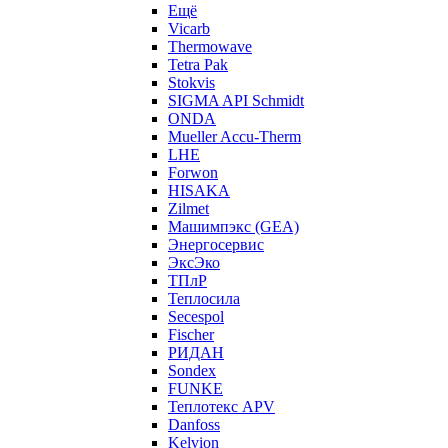
Ещё
Vicarb
Thermowave
Tetra Pak
Stokvis
SIGMA API Schmidt
ONDA
Mueller Accu-Therm
LHE
Forwon
HISAKA
Zilmet
Машимпэкс (GEA)
Энергосервис
ЭксЭко
ТПлР
Теплосила
Secespol
Fischer
РИДАН
Sondex
FUNKE
Теплотекс APV
Danfoss
Kelvion