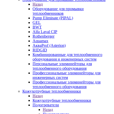
Назад
Оборудование для промывки
теплообменников
Pump Eliminate (PIPAL)
GEL
BWT
Alfa Laval CIP
Rothenberger
Aquamax
АкваProf (Asterion)
RIDGID
Комбинированные для теплообменного
оборудования и инженерных систем
Персональные элиминейторы для
теплообменного оборудования
Профессиональные элиминейторы для
инженерных систем
Профессиональные элиминейторы для
теплообменного оборудования
Кожухотрубные теплообменники
Назад
Кожухотрубные теплообменники
Подогреватели
Назад