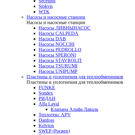
Secespol
Stokvis
WTK
Насосы и насосные станции
Насосы и насосные станции
Насосы ЛИВНЫНАСОС
Насосы CALPEDA
Насосы DAB
Насосы NOCCHI
Насосы PEDROLLO
Насосы SPERONI
Насосы STAVROLIT
Насосы TSURUMI
Насосы UNIPUMP
Пластины и уплотнения для теплообменников
Пластины и уплотнения для теплообменников
FUNKE
Sondex
РИДАН
Alfa Laval
Клапана Альфа Лаваль
Теплотекс APV
Danfoss
Kelvion
SWEP (Росвеп)