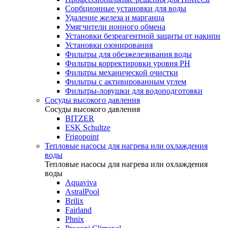
Сорбционные установки для воды
Удаление железа и марганца
Умягчители ионного обмена
Установки безреагентной защиты от накипи
Установки озонирования
Фильтры для обезжелезивания воды
Фильтры корректировки уровня PH
Фильтры механической очистки
Фильтры с активированным углем
Фильтры-ловушки для водоподготовки
Сосуды высокого давления
Сосуды высокого давления
BITZER
ESK Schultze
Frigopoint
Тепловые насосы для нагрева или охлаждения
воды
Тепловые насосы для нагрева или охлаждения
воды
Aquaviva
AstralPool
Brilix
Fairland
Phnix