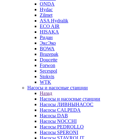
ONDA
Hydac
Zilmet
ASA Hydralik
ECO AIR
HISAKA
Ридан
ЭксЭко
BOWA
Brazepak
Doucette
Forwon
Secespol
Stokvis
WTK
Насосы и насосные станции
Назад
Насосы и насосные станции
Насосы ЛИВНЫНАСОС
Насосы CALPEDA
Насосы DAB
Насосы NOCCHI
Насосы PEDROLLO
Насосы SPERONI
Насосы STAVROLIT