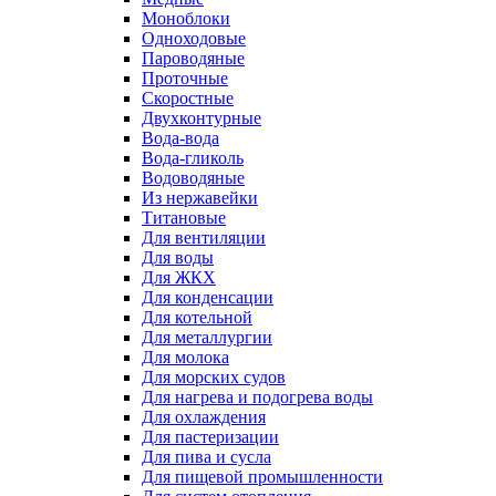
Моноблоки
Одноходовые
Пароводяные
Проточные
Скоростные
Двухконтурные
Вода-вода
Вода-гликоль
Водоводяные
Из нержавейки
Титановые
Для вентиляции
Для воды
Для ЖКХ
Для конденсации
Для котельной
Для металлургии
Для молока
Для морских судов
Для нагрева и подогрева воды
Для охлаждения
Для пастеризации
Для пива и сусла
Для пищевой промышленности