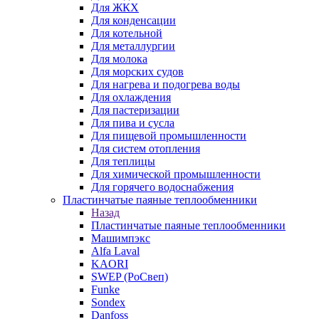
Для ЖКХ
Для конденсации
Для котельной
Для металлургии
Для молока
Для морских судов
Для нагрева и подогрева воды
Для охлаждения
Для пастеризации
Для пива и сусла
Для пищевой промышленности
Для систем отопления
Для теплицы
Для химической промышленности
Для горячего водоснабжения
Пластинчатые паяные теплообменники
Назад
Пластинчатые паяные теплообменники
Машимпэкс
Alfa Laval
KAORI
SWEP (РоСвеп)
Funke
Sondex
Danfoss