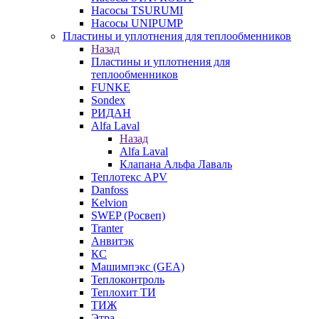
Насосы TSURUMI
Насосы UNIPUMP
Пластины и уплотнения для теплообменников
Назад
Пластины и уплотнения для
теплообменников
FUNKE
Sondex
РИДАН
Alfa Laval
Назад
Alfa Laval
Клапана Альфа Лаваль
Теплотекс APV
Danfoss
Kelvion
SWEP (Росвеп)
Tranter
Анвитэк
КС
Машимпэкс (GEA)
Теплоконтроль
Теплохит ТИ
ТИЖ
Этра