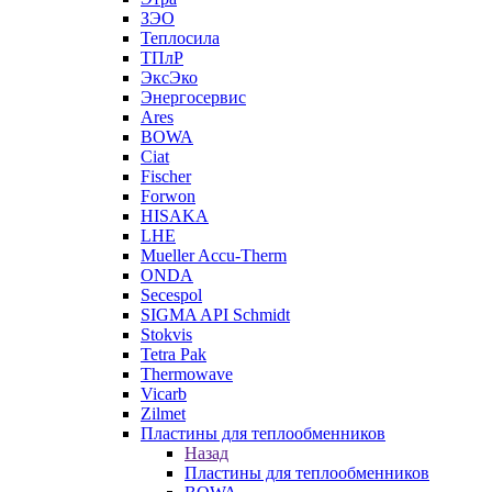
ЗЭО
Теплосила
ТПлР
ЭксЭко
Энергосервис
Ares
BOWA
Ciat
Fischer
Forwon
HISAKA
LHE
Mueller Accu-Therm
ONDA
Secespol
SIGMA API Schmidt
Stokvis
Tetra Pak
Thermowave
Vicarb
Zilmet
Пластины для теплообменников
Назад
Пластины для теплообменников