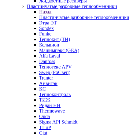
Жидкостные ресиверы
Пластинчатые разборные теплообменники
Назад
Пластинчатые разборные теплообменники
Этра ЭТ
Sondex
Funke
Теплохит (ТИ)
Кельвион
Машимпэкс (GEA)
Alfa Laval
Danfoss
Теплотекс APV
Swep (РоСвеп)
Tranter
Анвитэк
КС
Теплоконтроль
ТИЖ
Ридан НН
Thermowave
Onda
Sigma API Schmidt
ТПлР
Ciat