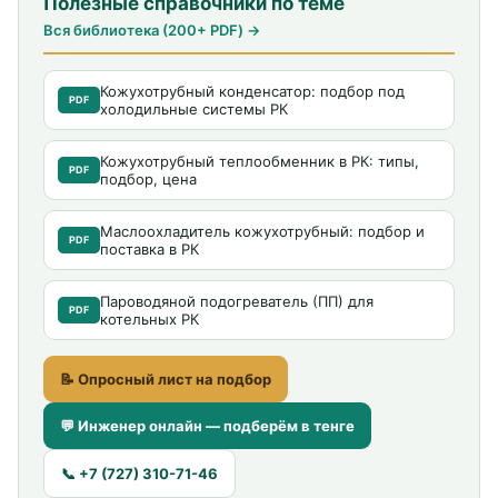
Полезные справочники по теме
Вся библиотека (200+ PDF) →
Кожухотрубный конденсатор: подбор под
PDF
холодильные системы РК
Кожухотрубный теплообменник в РК: типы,
PDF
подбор, цена
Маслоохладитель кожухотрубный: подбор и
PDF
поставка в РК
Пароводяной подогреватель (ПП) для
PDF
котельных РК
📝 Опросный лист на подбор
💬 Инженер онлайн — подберём в тенге
📞 +7 (727) 310-71-46