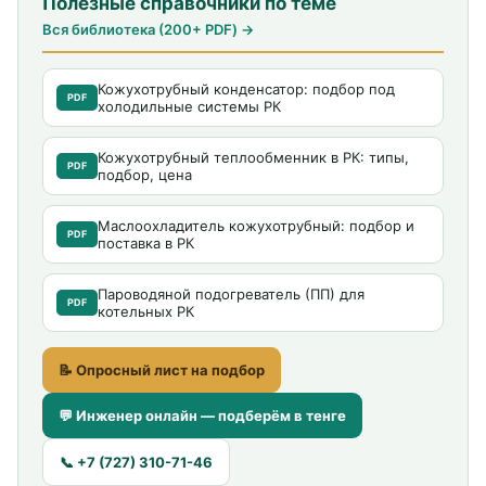
Полезные справочники по теме
Вся библиотека (200+ PDF) →
Кожухотрубный конденсатор: подбор под
PDF
холодильные системы РК
Кожухотрубный теплообменник в РК: типы,
PDF
подбор, цена
Маслоохладитель кожухотрубный: подбор и
PDF
поставка в РК
Пароводяной подогреватель (ПП) для
PDF
котельных РК
📝 Опросный лист на подбор
💬 Инженер онлайн — подберём в тенге
📞 +7 (727) 310-71-46