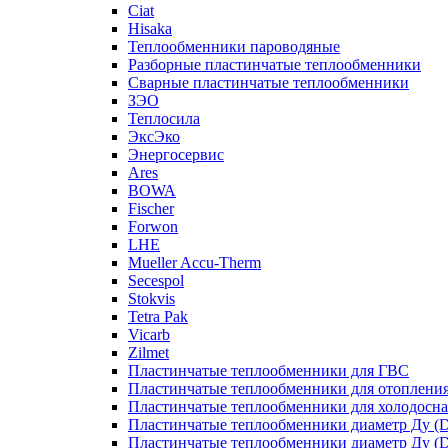
Ciat
Hisaka
Теплообменники пароводяные
Разборные пластинчатые теплообменники
Сварные пластинчатые теплообменники
ЗЭО
Теплосила
ЭксЭко
Энергосервис
Ares
BOWA
Fischer
Forwon
LHE
Mueller Accu-Therm
Secespol
Stokvis
Tetra Pak
Vicarb
Zilmet
Пластинчатые теплообменники для ГВС
Пластинчатые теплообменники для отоплени
Пластинчатые теплообменники для холодосн
Пластинчатые теплообменники диаметр Ду (D
Пластинчатые теплообменники диаметр Ду (D