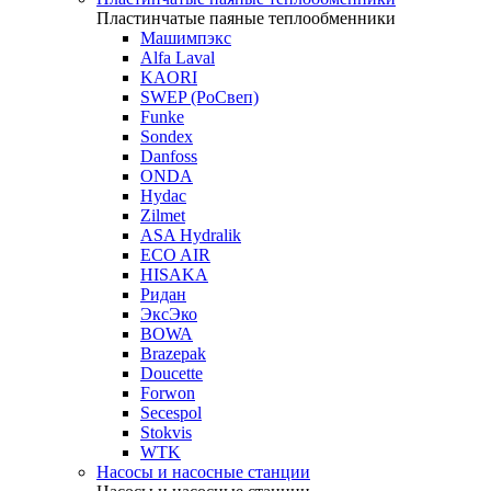
Пластинчатые паяные теплообменники
Машимпэкс
Alfa Laval
KAORI
SWEP (РоСвеп)
Funke
Sondex
Danfoss
ONDA
Hydac
Zilmet
ASA Hydralik
ECO AIR
HISAKA
Ридан
ЭксЭко
BOWA
Brazepak
Doucette
Forwon
Secespol
Stokvis
WTK
Насосы и насосные станции