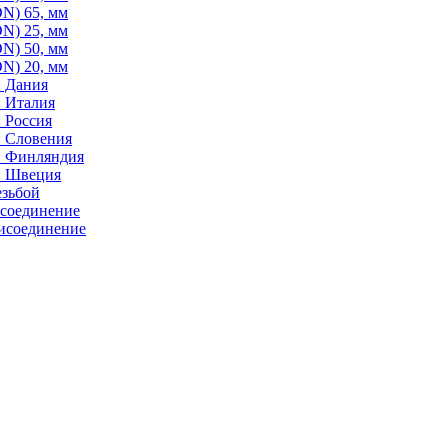
N) 65, мм
N) 25, мм
N) 50, мм
N) 20, мм
: Дания
: Италия
 Россия
: Словения
: Финляндия
: Швеция
езьбой
исоединение
исоединение