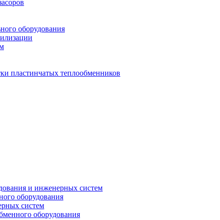
засоров
ьного оборудования
тилизации
ем
стки пластинчатых теплообменников
дования и инженерных систем
ного оборудования
ерных систем
бменного оборудования