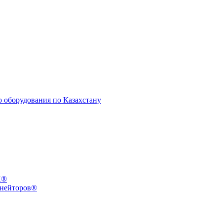
X®
инейторов®