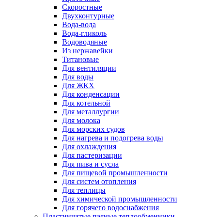
Скоростные
Двухконтурные
Вода-вода
Вода-гликоль
Водоводяные
Из нержавейки
Титановые
Для вентиляции
Для воды
Для ЖКХ
Для конденсации
Для котельной
Для металлургии
Для молока
Для морских судов
Для нагрева и подогрева воды
Для охлаждения
Для пастеризации
Для пива и сусла
Для пищевой промышленности
Для систем отопления
Для теплицы
Для химической промышленности
Для горячего водоснабжения
Пластинчатые паяные теплообменники