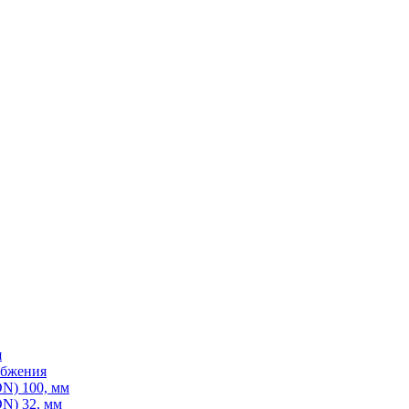
я
абжения
N) 100, мм
N) 32, мм