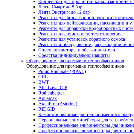
Концентрат для прочистки канализационных 
Лента Смарт до 8 бар
Лента Экстрим до 12 бар
Реагенты для безразборной очистки отопител
Реагенты для нейтрализации, пассивации и у
Реагенты для обработки водооборотных сист
Реагенты для очистки систем отопления
Реагенты для установок обратного осмоса
Реагенты и оборудование для разборной очи
Спреи активаторы и обезжириватели
Средства индивидуальной защиты
Оборудование для промывки теплообменников
Оборудование для промывки теплообменников
Pump Eliminate (PIPAL)
GEL
BWT
Alfa Laval CIP
Rothenberger
Aquamax
АкваProf (Asterion)
RIDGID
Комбинированные для теплообменного обору
Персональные элиминейторы для теплообмен
Профессиональные элиминейторы для инжен
Профессиональные элиминейторы для теплоо