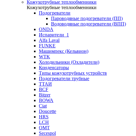
Кожухотрубные теплообменники
Кожухотрубные теплообменники
Подогреватели
Пароводяные подогреватели (ПП)
Водоводяные подогреватели (ВПП)
ONDA
Испарители_1
Alfa Laval
FUNKE
Машимпекс (Кельвион)
WTK
Холодильники (Охладители)
Конденсаторы
Типы кожухотрубных устройств
Подогреватели трубные
ТТАИ
BCF
Bitzer
BOWA
Ciat
Doucette
HRS
LCH
OMT
Secespol