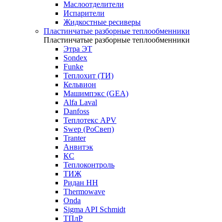
Маслоотделители
Испарители
Жидкостные ресиверы
Пластинчатые разборные теплообменники
Пластинчатые разборные теплообменники
Этра ЭТ
Sondex
Funke
Теплохит (ТИ)
Кельвион
Машимпэкс (GEA)
Alfa Laval
Danfoss
Теплотекс APV
Swep (РоСвеп)
Tranter
Анвитэк
КС
Теплоконтроль
ТИЖ
Ридан НН
Thermowave
Onda
Sigma API Schmidt
ТПлР