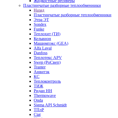
Жидкостные ресиверы
Пластинчатые разборные теплообменники
Назад
Пластинчатые разборные теплообменники
Этра ЭТ
Sondex
Funke
Теплохит (ТИ)
Кельвион
Машимпэкс (GEA)
Alfa Laval
Danfoss
Теплотекс APV
Swep (РоСвеп)
Tranter
Анвитэк
КС
Теплоконтроль
ТИЖ
Ридан НН
Thermowave
Onda
Sigma API Schmidt
ТПлР
Ciat