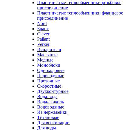
Пластинчатые теплообменники резьбовое
присоединение
Пластинчатые теплообменники фланцевое
присоединение
Nord
Брант
Clever
Pallant
Verker
Испарители
Масляные
Медные
Моноблоки
Одноходовые
Пароводяные
Проточные
Скоростные
Двухконтурные
Вода-вода
Вода-гликоль
Водоводяные
Из нержавейки
Титановые
Для вентиляции
Для воды