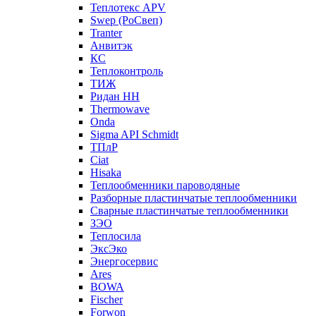
Теплотекс APV
Swep (РоСвеп)
Tranter
Анвитэк
КС
Теплоконтроль
ТИЖ
Ридан НН
Thermowave
Onda
Sigma API Schmidt
ТПлР
Ciat
Hisaka
Теплообменники пароводяные
Разборные пластинчатые теплообменники
Сварные пластинчатые теплообменники
ЗЭО
Теплосила
ЭксЭко
Энергосервис
Ares
BOWA
Fischer
Forwon