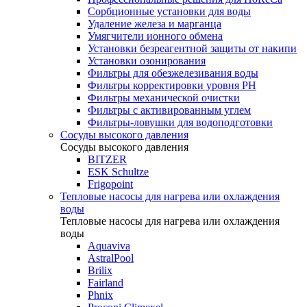
Сорбционные установки для воды
Удаление железа и марганца
Умягчители ионного обмена
Установки безреагентной защиты от накипи
Установки озонирования
Фильтры для обезжелезивания воды
Фильтры корректировки уровня PH
Фильтры механической очистки
Фильтры с активированным углем
Фильтры-ловушки для водоподготовки
Сосуды высокого давления
Сосуды высокого давления
BITZER
ESK Schultze
Frigopoint
Тепловые насосы для нагрева или охлаждения
воды
Тепловые насосы для нагрева или охлаждения
воды
Aquaviva
AstralPool
Brilix
Fairland
Phnix