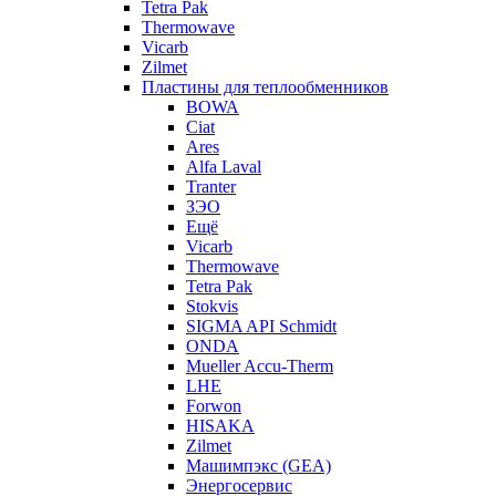
Tetra Pak
Thermowave
Vicarb
Zilmet
Пластины для теплообменников
BOWA
Ciat
Ares
Alfa Laval
Tranter
ЗЭО
Ещё
Vicarb
Thermowave
Tetra Pak
Stokvis
SIGMA API Schmidt
ONDA
Mueller Accu-Therm
LHE
Forwon
HISAKA
Zilmet
Машимпэкс (GEA)
Энергосервис