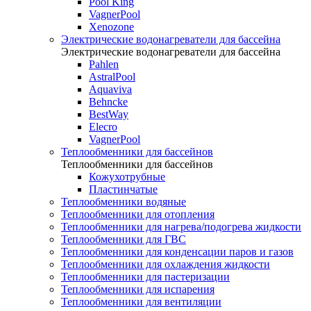
Pool King
VagnerPool
Xenozone
Электрические водонагреватели для бассейна
Электрические водонагреватели для бассейна
Pahlen
AstralPool
Aquaviva
Behncke
BestWay
Elecro
VagnerPool
Теплообменники для бассейнов
Теплообменники для бассейнов
Кожухотрубные
Пластинчатые
Теплообменники водяные
Теплообменники для отопления
Теплообменники для нагрева/подогрева жидкости
Теплообменники для ГВС
Теплообменники для конденсации паров и газов
Теплообменники для охлаждения жидкости
Теплообменники для пастеризации
Теплообменники для испарения
Теплообменники для вентиляции