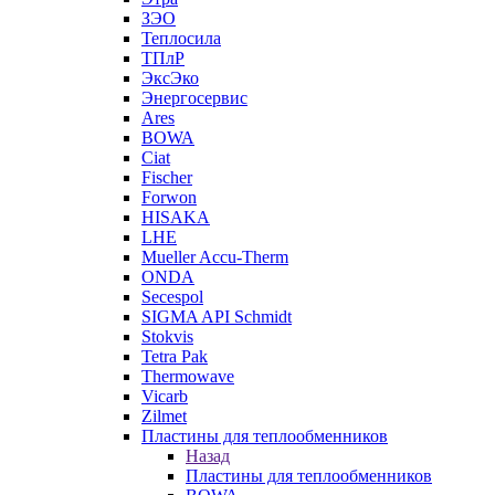
ЗЭО
Теплосила
ТПлР
ЭксЭко
Энергосервис
Ares
BOWA
Ciat
Fischer
Forwon
HISAKA
LHE
Mueller Accu-Therm
ONDA
Secespol
SIGMA API Schmidt
Stokvis
Tetra Pak
Thermowave
Vicarb
Zilmet
Пластины для теплообменников
Назад
Пластины для теплообменников