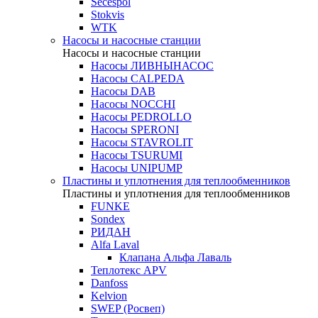
Secespol
Stokvis
WTK
Насосы и насосные станции
Насосы и насосные станции
Насосы ЛИВНЫНАСОС
Насосы CALPEDA
Насосы DAB
Насосы NOCCHI
Насосы PEDROLLO
Насосы SPERONI
Насосы STAVROLIT
Насосы TSURUMI
Насосы UNIPUMP
Пластины и уплотнения для теплообменников
Пластины и уплотнения для теплообменников
FUNKE
Sondex
РИДАН
Alfa Laval
Клапана Альфа Лаваль
Теплотекс APV
Danfoss
Kelvion
SWEP (Росвеп)