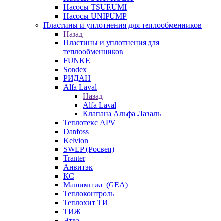
Насосы TSURUMI
Насосы UNIPUMP
Пластины и уплотнения для теплообменников
Назад
Пластины и уплотнения для
теплообменников
FUNKE
Sondex
РИДАН
Alfa Laval
Назад
Alfa Laval
Клапана Альфа Лаваль
Теплотекс APV
Danfoss
Kelvion
SWEP (Росвеп)
Tranter
Анвитэк
КС
Машимпэкс (GEA)
Теплоконтроль
Теплохит ТИ
ТИЖ
Этра