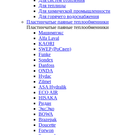
Для систем отопления
Для теплицы
Для химической промышленности
Для горячего водоснабжения
Пластинчатые паяные теплообменники
Пластинчатые паяные теплообменники
Машимпэкс
Alfa Laval
KAORI
SWEP (РоСвеп)
Funke
Sondex
Danfoss
ONDA
Hydac
Zilmet
ASA Hydralik
ECO AIR
HISAKA
Ридан
ЭксЭко
BOWA
Brazepak
Doucette
Forwon