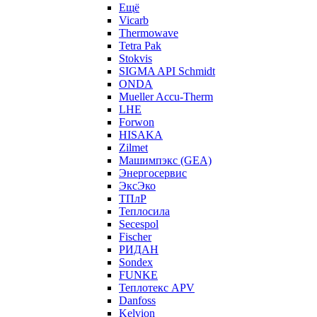
Ещё
Vicarb
Thermowave
Tetra Pak
Stokvis
SIGMA API Schmidt
ONDA
Mueller Accu-Therm
LHE
Forwon
HISAKA
Zilmet
Машимпэкс (GEA)
Энергосервис
ЭксЭко
ТПлР
Теплосила
Secespol
Fischer
РИДАН
Sondex
FUNKE
Теплотекс APV
Danfoss
Kelvion