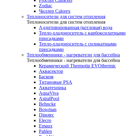
Procopi Climexel
Zodiac
Чиллер Calorex
Теплоносители для систем отопления
Теплоносители для систем отопления
Аддитивированная (котловая) вода
Тепло-хладоноситель с карбоксилатными
присадками
Тепло-хладоноситель с силикатными
присадками
Теплообменники - нагреватели для бассейна
Теплообменники - нагреватели для бассейна
Керамический Thermotip EVOthermic
Аквасектор
Баском
Титановые PSA
Акватехника
AquaViva
AstralPool
Behncke
Bowman
Dinotec
Elecro
Emaux
Pahlen