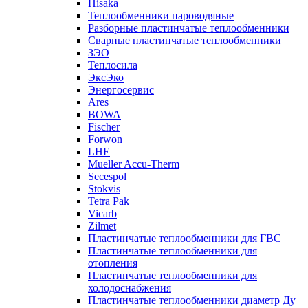
Hisaka
Теплообменники пароводяные
Разборные пластинчатые теплообменники
Сварные пластинчатые теплообменники
ЗЭО
Теплосила
ЭксЭко
Энергосервис
Ares
BOWA
Fischer
Forwon
LHE
Mueller Accu-Therm
Secespol
Stokvis
Tetra Pak
Vicarb
Zilmet
Пластинчатые теплообменники для ГВС
Пластинчатые теплообменники для
отопления
Пластинчатые теплообменники для
холодоснабжения
Пластинчатые теплообменники диаметр Ду