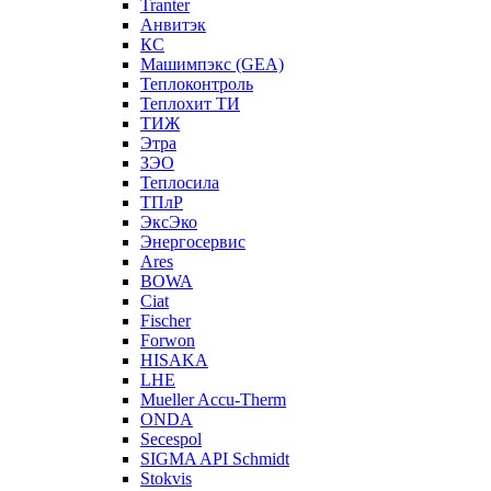
Tranter
Анвитэк
КС
Машимпэкс (GEA)
Теплоконтроль
Теплохит ТИ
ТИЖ
Этра
ЗЭО
Теплосила
ТПлР
ЭксЭко
Энергосервис
Ares
BOWA
Ciat
Fischer
Forwon
HISAKA
LHE
Mueller Accu-Therm
ONDA
Secespol
SIGMA API Schmidt
Stokvis