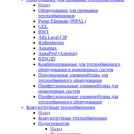
Назад
Оборудование для промывки
теплообменников
Pump Eliminate (PIPAL)
GEL
BWT
Alfa Laval CIP
Rothenberger
Aquamax
АкваProf (Asterion)
RIDGID
Комбинированные для теплообменного
оборудования и инженерных систем
Персональные элиминейторы для
теплообменного оборудования
Профессиональные элиминейторы для
инженерных систем
Профессиональные элиминейторы для
теплообменного оборудования
Кожухотрубные теплообменники
Назад
Кожухотрубные теплообменники
Подогреватели
Назад