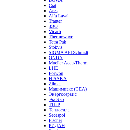
BOWA
Ciat
Ares
Alfa Laval
Tranter
ЗЭО
Vicarb
Thermowave
Tetra Pak
Stokvis
SIGMA API Schmidt
ONDA
Mueller Accu-Therm
LHE
Forwon
HISAKA
Zilmet
Машимпэкс (GEA)
Энергосервис
ЭксЭко
ТПлР
Теплосила
Secespol
Fischer
РИДАН