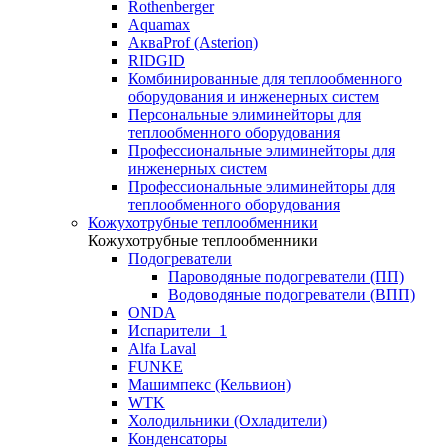
Rothenberger
Aquamax
АкваProf (Asterion)
RIDGID
Комбинированные для теплообменного
оборудования и инженерных систем
Персональные элиминейторы для
теплообменного оборудования
Профессиональные элиминейторы для
инженерных систем
Профессиональные элиминейторы для
теплообменного оборудования
Кожухотрубные теплообменники
Кожухотрубные теплообменники
Подогреватели
Пароводяные подогреватели (ПП)
Водоводяные подогреватели (ВПП)
ONDA
Испарители_1
Alfa Laval
FUNKE
Машимпекс (Кельвион)
WTK
Холодильники (Охладители)
Конденсаторы