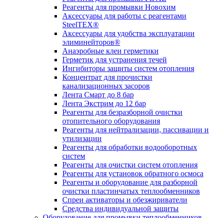
Реагенты для промывки Новохим
Аксессуары для работы с реагентами
SteelTEX®
Аксессуары для удобства эксплуатации
элиминейторов®
Анаэробные клеи герметики
Герметик для устранения течей
Ингибиторы защиты систем отопления
Концентрат для прочистки
канализационных засоров
Лента Смарт до 8 бар
Лента Экстрим до 12 бар
Реагенты для безразборной очистки
отопительного оборудования
Реагенты для нейтрализации, пассивации и
утилизации
Реагенты для обработки водооборотных
систем
Реагенты для очистки систем отопления
Реагенты для установок обратного осмоса
Реагенты и оборудование для разборной
очистки пластинчатых теплообменников
Спреи активаторы и обезжириватели
Средства индивидуальной защиты
Оборудование для промывки теплообменников