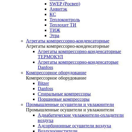
SWEP (Росвеп)
Анвитэк
КС
Теплоконтроль
Теплохит ТИ
ТИЖ
Этра
Агрегаты компрессорно-конденсаторные
Агрегаты компрессорно-конденсаторные
Агрегаты компрессорно-конденсаторные
ТЕРМОКУЛ
Агрегаты компрессорно-конденсаторые
Danfoss
Компрессорное оборудование
Компрессорное оборудование
Bitzer
Danfoss
Спиральные компрессоры
Поршневые компрессоры
Промышленные осушители и увлажнители
Промышленные осушители и увлажнители
Адиабатические увлажнители-охладители
воздуха
Адсорбционные осушители воздуха
Воздухоочистители