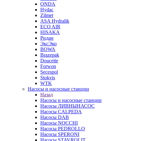
ONDA
Hydac
Zilmet
ASA Hydralik
ECO AIR
HISAKA
Ридан
ЭксЭко
BOWA
Brazepak
Doucette
Forwon
Secespol
Stokvis
WTK
Насосы и насосные станции
Назад
Насосы и насосные станции
Насосы ЛИВНЫНАСОС
Насосы CALPEDA
Насосы DAB
Насосы NOCCHI
Насосы PEDROLLO
Насосы SPERONI
Насосы STAVROLIT