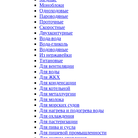
Моноблоки
Одноходовые
Пароводяные
Проточные
Скоростные
Двухконтурные
Вода-вода
Вода-гликоль
Водоводяные
Из нержавейки
Титановые
Для вентиляции
Для воды
Для ЖКХ
Для конденсации
Для котельной
Для металлургии
Для молока
Для морских судов
Для нагрева и подогрева воды
Для охлаждения
Для пастеризации
Для пива и сусла
Для пищевой промышленности