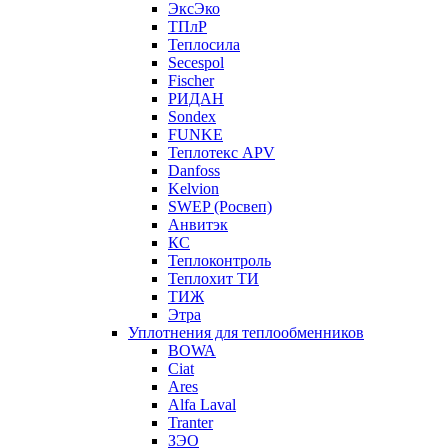
ЭксЭко
ТПлР
Теплосила
Secespol
Fischer
РИДАН
Sondex
FUNKE
Теплотекс APV
Danfoss
Kelvion
SWEP (Росвеп)
Анвитэк
КС
Теплоконтроль
Теплохит ТИ
ТИЖ
Этра
Уплотнения для теплообменников
BOWA
Ciat
Ares
Alfa Laval
Tranter
ЗЭО