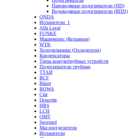
Подогреватели
Пароводяные подогреватели (ПП)
Водоводяные подогреватели (ВПП)
ONDA
Испарители_1
Alfa Laval
FUNKE
Машимпекс (Кельвион)
WTK
Холодильники (Охладители)
Конденсаторы
Типы кожухотрубных устройств
Подогреватели трубные
ТТАИ
BCF
Bitzer
BOWA
Ciat
Doucette
HRS
LCH
OMT
Secespol
Маслоотделители
Испарители