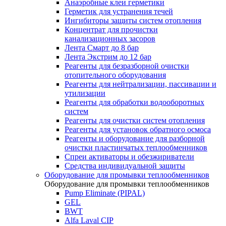
Анаэробные клеи герметики
Герметик для устранения течей
Ингибиторы защиты систем отопления
Концентрат для прочистки
канализационных засоров
Лента Смарт до 8 бар
Лента Экстрим до 12 бар
Реагенты для безразборной очистки
отопительного оборудования
Реагенты для нейтрализации, пассивации и
утилизации
Реагенты для обработки водооборотных
систем
Реагенты для очистки систем отопления
Реагенты для установок обратного осмоса
Реагенты и оборудование для разборной
очистки пластинчатых теплообменников
Спреи активаторы и обезжириватели
Средства индивидуальной защиты
Оборудование для промывки теплообменников
Оборудование для промывки теплообменников
Pump Eliminate (PIPAL)
GEL
BWT
Alfa Laval CIP