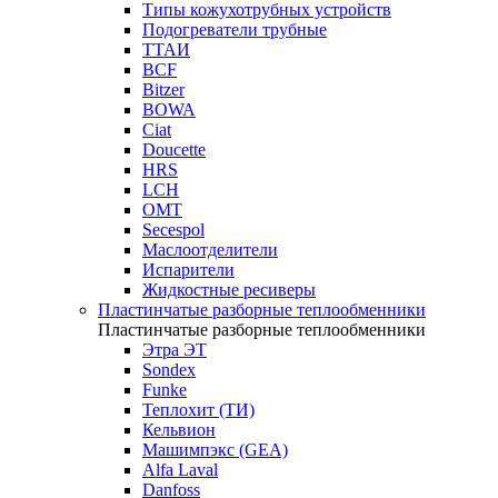
Типы кожухотрубных устройств
Подогреватели трубные
ТТАИ
BCF
Bitzer
BOWA
Ciat
Doucette
HRS
LCH
OMT
Secespol
Маслоотделители
Испарители
Жидкостные ресиверы
Пластинчатые разборные теплообменники
Пластинчатые разборные теплообменники
Этра ЭТ
Sondex
Funke
Теплохит (ТИ)
Кельвион
Машимпэкс (GEA)
Alfa Laval
Danfoss