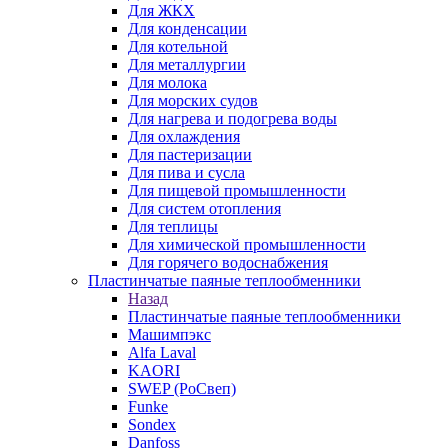
Для ЖКХ
Для конденсации
Для котельной
Для металлургии
Для молока
Для морских судов
Для нагрева и подогрева воды
Для охлаждения
Для пастеризации
Для пива и сусла
Для пищевой промышленности
Для систем отопления
Для теплицы
Для химической промышленности
Для горячего водоснабжения
Пластинчатые паяные теплообменники
Назад
Пластинчатые паяные теплообменники
Машимпэкс
Alfa Laval
KAORI
SWEP (РоСвеп)
Funke
Sondex
Danfoss