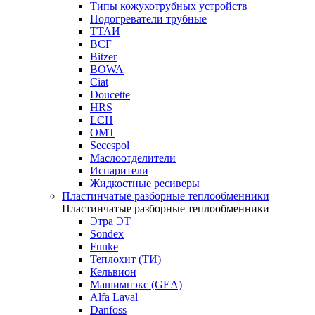
Типы кожухотрубных устройств
Подогреватели трубные
ТТАИ
BCF
Bitzer
BOWA
Ciat
Doucette
HRS
LCH
OMT
Secespol
Маслоотделители
Испарители
Жидкостные ресиверы
Пластинчатые разборные теплообменники
Пластинчатые разборные теплообменники
Этра ЭТ
Sondex
Funke
Теплохит (ТИ)
Кельвион
Машимпэкс (GEA)
Alfa Laval
Danfoss