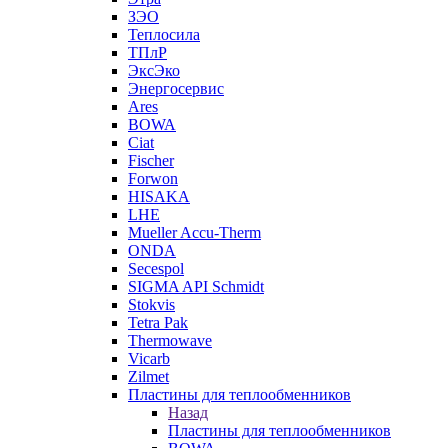
ЗЭО
Теплосила
ТПлР
ЭксЭко
Энергосервис
Ares
BOWA
Ciat
Fischer
Forwon
HISAKA
LHE
Mueller Accu-Therm
ONDA
Secespol
SIGMA API Schmidt
Stokvis
Tetra Pak
Thermowave
Vicarb
Zilmet
Пластины для теплообменников
Назад
Пластины для теплообменников