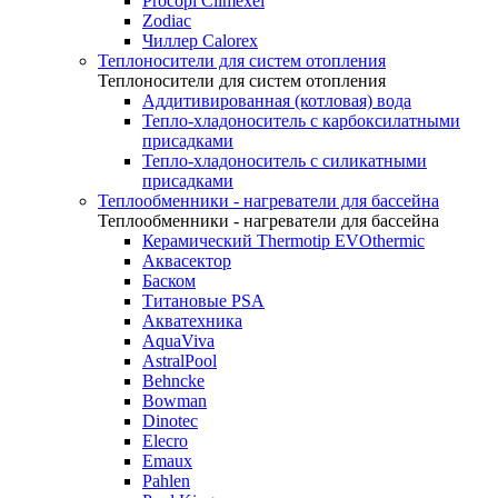
Procopi Climexel
Zodiac
Чиллер Calorex
Теплоносители для систем отопления
Теплоносители для систем отопления
Аддитивированная (котловая) вода
Тепло-хладоноситель с карбоксилатными
присадками
Тепло-хладоноситель с силикатными
присадками
Теплообменники - нагреватели для бассейна
Теплообменники - нагреватели для бассейна
Керамический Thermotip EVOthermic
Аквасектор
Баском
Титановые PSA
Акватехника
AquaViva
AstralPool
Behncke
Bowman
Dinotec
Elecro
Emaux
Pahlen