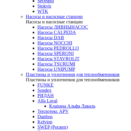
Secespol
Stokvis
WTK
Насосы и насосные станции
Насосы и насосные станции
Насосы ЛИВНЫНАСОС
Насосы CALPEDA
Насосы DAB
Насосы NOCCHI
Насосы PEDROLLO
Насосы SPERONI
Насосы STAVROLIT
Насосы TSURUMI
Насосы UNIPUMP
Пластины и уплотнения для теплообменников
Пластины и уплотнения для теплообменников
FUNKE
Sondex
РИДАН
Alfa Laval
Клапана Альфа Лаваль
Теплотекс APV
Danfoss
Kelvion
SWEP (Росвеп)