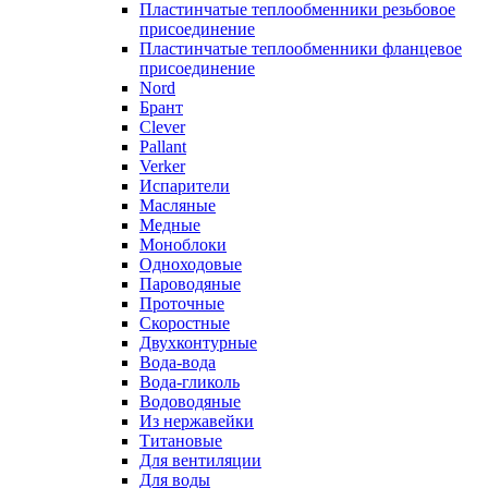
Пластинчатые теплообменники резьбовое
присоединение
Пластинчатые теплообменники фланцевое
присоединение
Nord
Брант
Clever
Pallant
Verker
Испарители
Масляные
Медные
Моноблоки
Одноходовые
Пароводяные
Проточные
Скоростные
Двухконтурные
Вода-вода
Вода-гликоль
Водоводяные
Из нержавейки
Титановые
Для вентиляции
Для воды