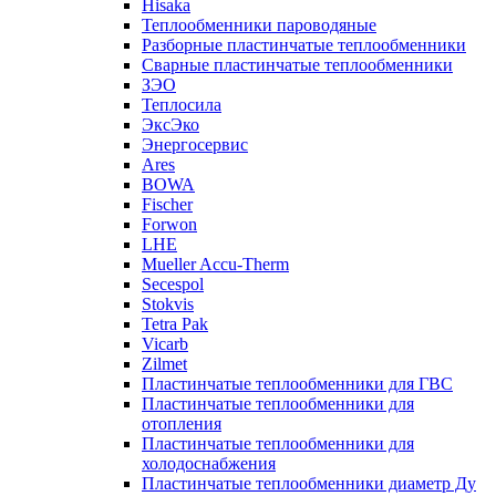
Hisaka
Теплообменники пароводяные
Разборные пластинчатые теплообменники
Сварные пластинчатые теплообменники
ЗЭО
Теплосила
ЭксЭко
Энергосервис
Ares
BOWA
Fischer
Forwon
LHE
Mueller Accu-Therm
Secespol
Stokvis
Tetra Pak
Vicarb
Zilmet
Пластинчатые теплообменники для ГВС
Пластинчатые теплообменники для
отопления
Пластинчатые теплообменники для
холодоснабжения
Пластинчатые теплообменники диаметр Ду