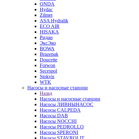
ONDA
Hydac
Zilmet
ASA Hydralik
ECO AIR
HISAKA
Ридан
ЭксЭко
BOWA
Brazepak
Doucette
Forwon
Secespol
Stokvis
WTK
Насосы и насосные станции
Назад
Насосы и насосные станции
Насосы ЛИВНЫНАСОС
Насосы CALPEDA
Насосы DAB
Насосы NOCCHI
Насосы PEDROLLO
Насосы SPERONI
Насосы STAVROLIT