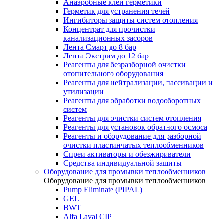
Анаэробные клеи герметики
Герметик для устранения течей
Ингибиторы защиты систем отопления
Концентрат для прочистки
канализационных засоров
Лента Смарт до 8 бар
Лента Экстрим до 12 бар
Реагенты для безразборной очистки
отопительного оборудования
Реагенты для нейтрализации, пассивации и
утилизации
Реагенты для обработки водооборотных
систем
Реагенты для очистки систем отопления
Реагенты для установок обратного осмоса
Реагенты и оборудование для разборной
очистки пластинчатых теплообменников
Спреи активаторы и обезжириватели
Средства индивидуальной защиты
Оборудование для промывки теплообменников
Оборудование для промывки теплообменников
Pump Eliminate (PIPAL)
GEL
BWT
Alfa Laval CIP