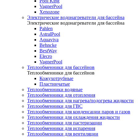
Pool King
VagnerPool
Xenozone
Электрические водонагреватели для бассейна
Электрические водонагреватели для бассейна
Pahlen
AstralPool
Aquaviva
Behncke
BestWay
Elecro
VagnerPool
Теплообменники для бассейнов
Теплообменники для бассейнов
Кожухотрубные
Пластинчатые
Теплообменники водяные
Теплообменники для отопления
Теплообменники для нагрева/подогрева жидкости
Теплообменники для ГВС
Теплообменники для конденсации паров и газов
Теплообменники для охлаждения жидкости
Теплообменники для пастеризации
Теплообменники для испарения
Теплообменники для вентиляции