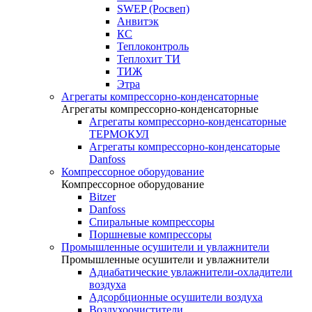
SWEP (Росвеп)
Анвитэк
КС
Теплоконтроль
Теплохит ТИ
ТИЖ
Этра
Агрегаты компрессорно-конденсаторные
Агрегаты компрессорно-конденсаторные
Агрегаты компрессорно-конденсаторные
ТЕРМОКУЛ
Агрегаты компрессорно-конденсаторые
Danfoss
Компрессорное оборудование
Компрессорное оборудование
Bitzer
Danfoss
Спиральные компрессоры
Поршневые компрессоры
Промышленные осушители и увлажнители
Промышленные осушители и увлажнители
Адиабатические увлажнители-охладители
воздуха
Адсорбционные осушители воздуха
Воздухоочистители