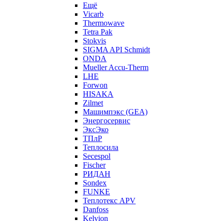
Ещё
Vicarb
Thermowave
Tetra Pak
Stokvis
SIGMA API Schmidt
ONDA
Mueller Accu-Therm
LHE
Forwon
HISAKA
Zilmet
Машимпэкс (GEA)
Энергосервис
ЭксЭко
ТПлР
Теплосила
Secespol
Fischer
РИДАН
Sondex
FUNKE
Теплотекс APV
Danfoss
Kelvion