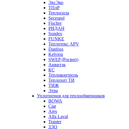
ЭксЭко
ТПлР
Теплосила
Secespol
Fischer
РИДАН
Sondex
FUNKE
Теплотекс APV
Danfoss
Kelvion
SWEP (Росвеп)
Анвитэк
КС
Теплоконтроль
Теплохит ТИ
ТИЖ
Этра
Уплотнения для теплообменников
BOWA
Ciat
Ares
Alfa Laval
Tranter
ЗЭО