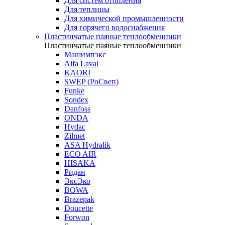
Для систем отопления
Для теплицы
Для химической промышленности
Для горячего водоснабжения
Пластинчатые паяные теплообменники
Пластинчатые паяные теплообменники
Машимпэкс
Alfa Laval
KAORI
SWEP (РоСвеп)
Funke
Sondex
Danfoss
ONDA
Hydac
Zilmet
ASA Hydralik
ECO AIR
HISAKA
Ридан
ЭксЭко
BOWA
Brazepak
Doucette
Forwon