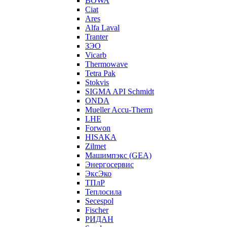
BOWA
Ciat
Ares
Alfa Laval
Tranter
ЗЭО
Vicarb
Thermowave
Tetra Pak
Stokvis
SIGMA API Schmidt
ONDA
Mueller Accu-Therm
LHE
Forwon
HISAKA
Zilmet
Машимпэкс (GEA)
Энергосервис
ЭксЭко
ТПлР
Теплосила
Secespol
Fischer
РИДАН