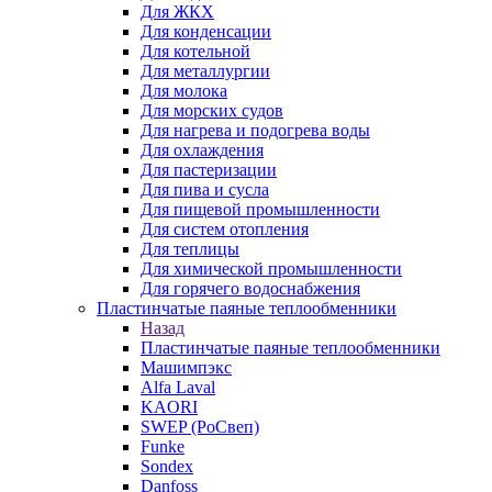
Для ЖКХ
Для конденсации
Для котельной
Для металлургии
Для молока
Для морских судов
Для нагрева и подогрева воды
Для охлаждения
Для пастеризации
Для пива и сусла
Для пищевой промышленности
Для систем отопления
Для теплицы
Для химической промышленности
Для горячего водоснабжения
Пластинчатые паяные теплообменники
Назад
Пластинчатые паяные теплообменники
Машимпэкс
Alfa Laval
KAORI
SWEP (РоСвеп)
Funke
Sondex
Danfoss