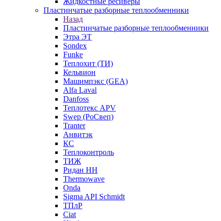
Жидкостные ресиверы
Пластинчатые разборные теплообменники
Назад
Пластинчатые разборные теплообменники
Этра ЭТ
Sondex
Funke
Теплохит (ТИ)
Кельвион
Машимпэкс (GEA)
Alfa Laval
Danfoss
Теплотекс APV
Swep (РоСвеп)
Tranter
Анвитэк
КС
Теплоконтроль
ТИЖ
Ридан НН
Thermowave
Onda
Sigma API Schmidt
ТПлР
Ciat