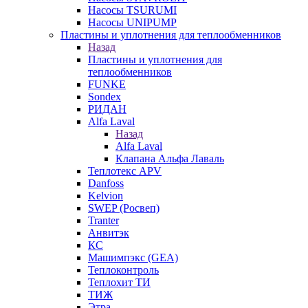
Насосы TSURUMI
Насосы UNIPUMP
Пластины и уплотнения для теплообменников
Назад
Пластины и уплотнения для
теплообменников
FUNKE
Sondex
РИДАН
Alfa Laval
Назад
Alfa Laval
Клапана Альфа Лаваль
Теплотекс APV
Danfoss
Kelvion
SWEP (Росвеп)
Tranter
Анвитэк
КС
Машимпэкс (GEA)
Теплоконтроль
Теплохит ТИ
ТИЖ
Этра