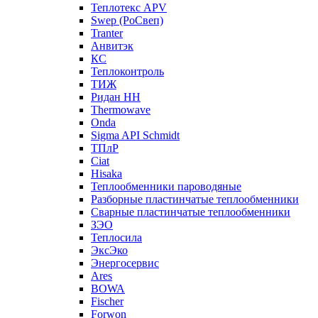
Теплотекс APV
Swep (РоСвеп)
Tranter
Анвитэк
КС
Теплоконтроль
ТИЖ
Ридан НН
Thermowave
Onda
Sigma API Schmidt
ТПлР
Ciat
Hisaka
Теплообменники пароводяные
Разборные пластинчатые теплообменники
Сварные пластинчатые теплообменники
ЗЭО
Теплосила
ЭксЭко
Энергосервис
Ares
BOWA
Fischer
Forwon