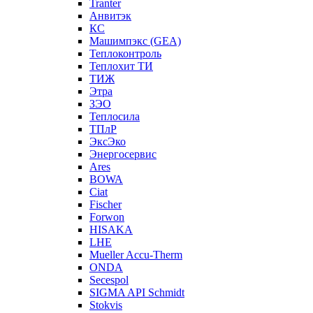
Tranter
Анвитэк
КС
Машимпэкс (GEA)
Теплоконтроль
Теплохит ТИ
ТИЖ
Этра
ЗЭО
Теплосила
ТПлР
ЭксЭко
Энергосервис
Ares
BOWA
Ciat
Fischer
Forwon
HISAKA
LHE
Mueller Accu-Therm
ONDA
Secespol
SIGMA API Schmidt
Stokvis