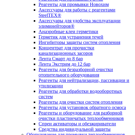
Реагенты для промывки Новохим
Аксессуары для работы с реагентами
SteelTEX®
Аксессуары для удобства эксплуатации
элиминейторов®
Анаэробные клеи герметики
Герметик для устранения течей
Ингибиторы защиты систем отопления
Концентрат для прочистки
канализационных засоров
Лента Смарт до 8 бар
Лента Экстрим до 12 бар
Реагенты для безразборной очистки
отопительного оборудования
Реагенты для нейтрализации, пассивации и
утилизации
Реагенты для обработки водооборотных
систем
Реагенты для очистки систем отопления
Реагенты для установок обратного осмоса
Реагенты и оборудование для разборной
очистки пластинчатых теплообменников
Спреи активаторы и обезжириватели
Средства индивидуальной защиты
Оборудование для промывки теплообменников