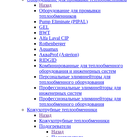
Назад
Оборудование для промывки
теплообменников
Pump Eliminate (PIPAL)
GEL
BWT
Alfa Laval CIP
Rothenberger
Aquamax
АкваProf (Asterion)
RIDGID
Комбинированные для теплообменного
оборудования и инженерных систем
Персональные элиминейторы для
теплообменного оборудования
Профессиональные элиминейторы для
инженерных систем
Профессиональные элиминейторы для
теплообменного оборудования
Кожухотрубные теплообменники
Назад
Кожухотрубные теплообменники
Подогреватели
Назад