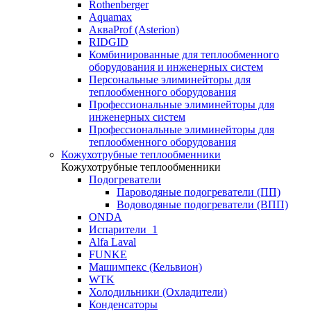
Rothenberger
Aquamax
АкваProf (Asterion)
RIDGID
Комбинированные для теплообменного
оборудования и инженерных систем
Персональные элиминейторы для
теплообменного оборудования
Профессиональные элиминейторы для
инженерных систем
Профессиональные элиминейторы для
теплообменного оборудования
Кожухотрубные теплообменники
Кожухотрубные теплообменники
Подогреватели
Пароводяные подогреватели (ПП)
Водоводяные подогреватели (ВПП)
ONDA
Испарители_1
Alfa Laval
FUNKE
Машимпекс (Кельвион)
WTK
Холодильники (Охладители)
Конденсаторы