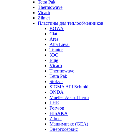
Tetra Pak
Thermowave
Vicarb
Zilmet
Пластины для теплообменников
BOWA
Ciat
Ares
Alfa Laval
Tranter
ЗЭО
Ещё
Vicarb
Thermowave
Tetra Pak
Stokvis
SIGMA API Schmidt
ONDA
Mueller Accu-Therm
LHE
Forwon
HISAKA
Zilmet
Машимпэкс (GEA)
Энергосервис