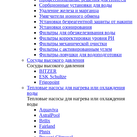
Сорбционные установки для воды
Удаление железа и марганца
Умягчители ионного обмена
Установки безреагентной защиты от накипи
Установки озонирования
Фильтры для обезжелезивания воды
Фильтры корректировки уровня PH
Фильтры механической очистки
Фильтры с активированным углем
Фильтры-ловушки для водоподготовки
Сосуды высокого давления
Сосуды высокого давления
BITZER
ESK Schultze
Frigopoint
Тепловые насосы для нагрева или охлаждения
воды
Тепловые насосы для нагрева или охлаждения
воды
Aquaviva
AstralPool
Brilix
Fairland
Phnix