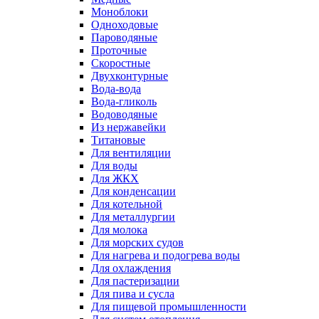
Моноблоки
Одноходовые
Пароводяные
Проточные
Скоростные
Двухконтурные
Вода-вода
Вода-гликоль
Водоводяные
Из нержавейки
Титановые
Для вентиляции
Для воды
Для ЖКХ
Для конденсации
Для котельной
Для металлургии
Для молока
Для морских судов
Для нагрева и подогрева воды
Для охлаждения
Для пастеризации
Для пива и сусла
Для пищевой промышленности