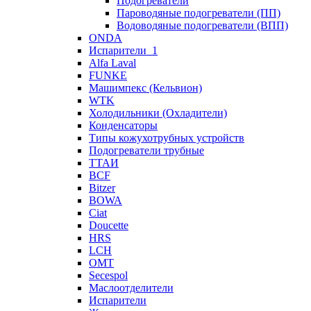
Подогреватели
Пароводяные подогреватели (ПП)
Водоводяные подогреватели (ВПП)
ONDA
Испарители_1
Alfa Laval
FUNKE
Машимпекс (Кельвион)
WTK
Холодильники (Охладители)
Конденсаторы
Типы кожухотрубных устройств
Подогреватели трубные
ТТАИ
BCF
Bitzer
BOWA
Ciat
Doucette
HRS
LCH
OMT
Secespol
Маслоотделители
Испарители