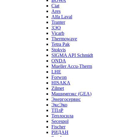
BOWA
Ciat
Ares
Alfa Laval
Tranter
ЗЭО
Vicarb
Thermowave
Tetra Pak
Stokvis
SIGMA API Schmidt
ONDA
Mueller Accu-Therm
LHE
Forwon
HISAKA
Zilmet
Машимпэкс (GEA)
Энергосервис
ЭксЭко
ТПлР
Теплосила
Secespol
Fischer
РИДАН