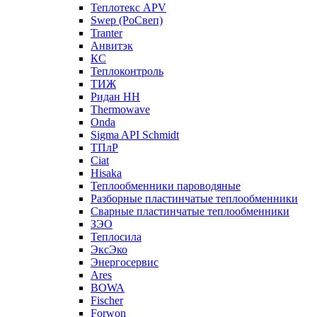
Теплотекс APV
Swep (РоСвеп)
Tranter
Анвитэк
КС
Теплоконтроль
ТИЖ
Ридан НН
Thermowave
Onda
Sigma API Schmidt
ТПлР
Ciat
Hisaka
Теплообменники пароводяные
Разборные пластинчатые теплообменники
Сварные пластинчатые теплообменники
ЗЭО
Теплосила
ЭксЭко
Энергосервис
Ares
BOWA
Fischer
Forwon