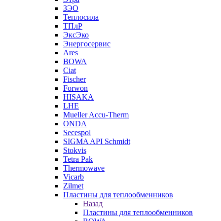
ЗЭО
Теплосила
ТПлР
ЭксЭко
Энергосервис
Ares
BOWA
Ciat
Fischer
Forwon
HISAKA
LHE
Mueller Accu-Therm
ONDA
Secespol
SIGMA API Schmidt
Stokvis
Tetra Pak
Thermowave
Vicarb
Zilmet
Пластины для теплообменников
Назад
Пластины для теплообменников