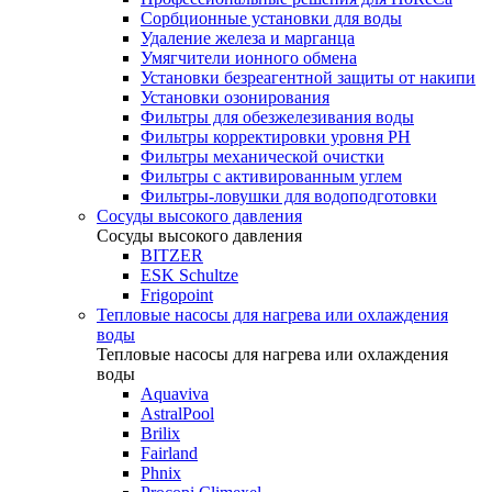
Сорбционные установки для воды
Удаление железа и марганца
Умягчители ионного обмена
Установки безреагентной защиты от накипи
Установки озонирования
Фильтры для обезжелезивания воды
Фильтры корректировки уровня PH
Фильтры механической очистки
Фильтры с активированным углем
Фильтры-ловушки для водоподготовки
Сосуды высокого давления
Сосуды высокого давления
BITZER
ESK Schultze
Frigopoint
Тепловые насосы для нагрева или охлаждения
воды
Тепловые насосы для нагрева или охлаждения
воды
Aquaviva
AstralPool
Brilix
Fairland
Phnix