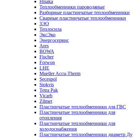
Hisaka
Теплообменники пароводяные
Разборные пластинчатые теплообменники
Сварные пластинчатые теплообменники
ЗЭО
Теплосила
ЭксЭко
Энергосервис
Ares
BOWA
Fischer
Forwon
LHE
Mueller Accu-Therm
Secespol
Stokvis
Tetra Pak
Vicarb
Zilmet
Пластинчатые теплообменники для ГВС
Пластинчатые теплообменники для
отопления
Пластинчатые теплообменники для
холодоснабжения
Пластинчатые теплообменники диаметр Ду