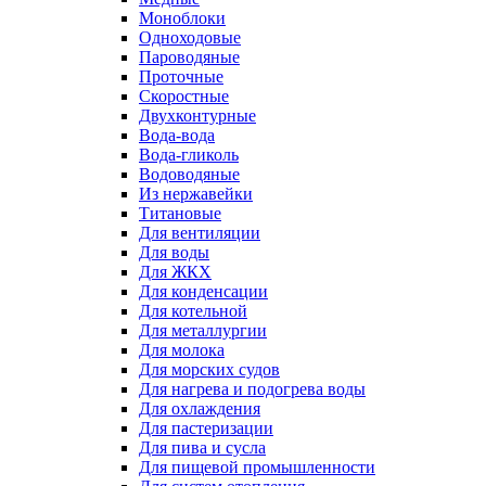
Моноблоки
Одноходовые
Пароводяные
Проточные
Скоростные
Двухконтурные
Вода-вода
Вода-гликоль
Водоводяные
Из нержавейки
Титановые
Для вентиляции
Для воды
Для ЖКХ
Для конденсации
Для котельной
Для металлургии
Для молока
Для морских судов
Для нагрева и подогрева воды
Для охлаждения
Для пастеризации
Для пива и сусла
Для пищевой промышленности