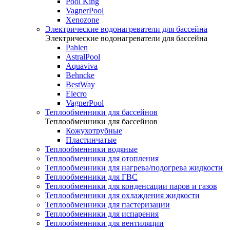
Pool King
VagnerPool
Xenozone
Электрические водонагреватели для бассейна
Электрические водонагреватели для бассейна
Pahlen
AstralPool
Aquaviva
Behncke
BestWay
Elecro
VagnerPool
Теплообменники для бассейнов
Теплообменники для бассейнов
Кожухотрубные
Пластинчатые
Теплообменники водяные
Теплообменники для отопления
Теплообменники для нагрева/подогрева жидкости
Теплообменники для ГВС
Теплообменники для конденсации паров и газов
Теплообменники для охлаждения жидкости
Теплообменники для пастеризации
Теплообменники для испарения
Теплообменники для вентиляции