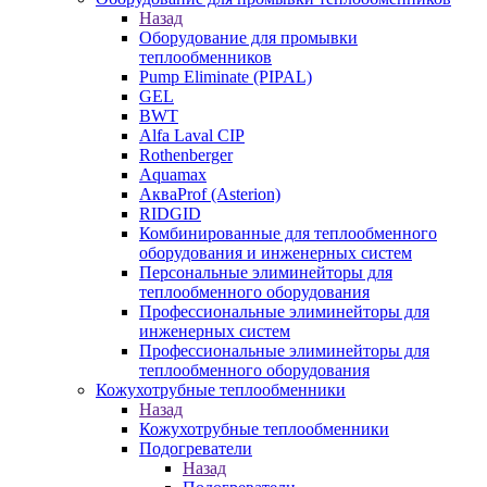
Назад
Оборудование для промывки
теплообменников
Pump Eliminate (PIPAL)
GEL
BWT
Alfa Laval CIP
Rothenberger
Aquamax
АкваProf (Asterion)
RIDGID
Комбинированные для теплообменного
оборудования и инженерных систем
Персональные элиминейторы для
теплообменного оборудования
Профессиональные элиминейторы для
инженерных систем
Профессиональные элиминейторы для
теплообменного оборудования
Кожухотрубные теплообменники
Назад
Кожухотрубные теплообменники
Подогреватели
Назад