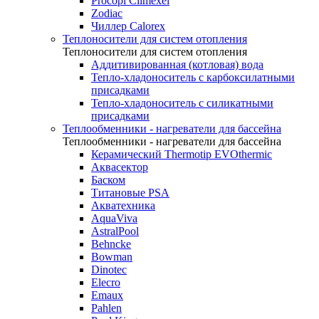
Procopi Climexel
Zodiac
Чиллер Calorex
Теплоносители для систем отопления
Теплоносители для систем отопления
Аддитивированная (котловая) вода
Тепло-хладоноситель с карбоксилатными
присадками
Тепло-хладоноситель с силикатными
присадками
Теплообменники - нагреватели для бассейна
Теплообменники - нагреватели для бассейна
Керамический Thermotip EVOthermic
Аквасектор
Баском
Титановые PSA
Акватехника
AquaViva
AstralPool
Behncke
Bowman
Dinotec
Elecro
Emaux
Pahlen