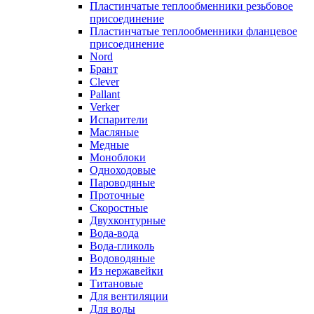
Пластинчатые теплообменники резьбовое
присоединение
Пластинчатые теплообменники фланцевое
присоединение
Nord
Брант
Clever
Pallant
Verker
Испарители
Масляные
Медные
Моноблоки
Одноходовые
Пароводяные
Проточные
Скоростные
Двухконтурные
Вода-вода
Вода-гликоль
Водоводяные
Из нержавейки
Титановые
Для вентиляции
Для воды