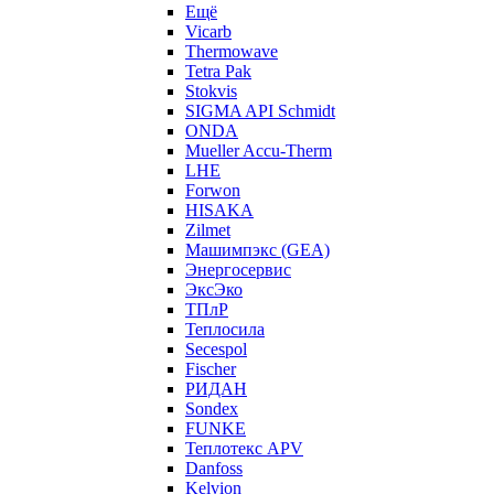
Ещё
Vicarb
Thermowave
Tetra Pak
Stokvis
SIGMA API Schmidt
ONDA
Mueller Accu-Therm
LHE
Forwon
HISAKA
Zilmet
Машимпэкс (GEA)
Энергосервис
ЭксЭко
ТПлР
Теплосила
Secespol
Fischer
РИДАН
Sondex
FUNKE
Теплотекс APV
Danfoss
Kelvion