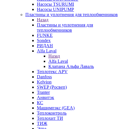
Насосы TSURUMI
Насосы UNIPUMP
Пластины и уплотнения для теплообменников
Назад
Пластины и уплотнения для
теплообменников
FUNKE
Sondex
РИДАН
Alfa Laval
Назад
Alfa Laval
Клапана Альфа Лаваль
Теплотекс APV
Danfoss
Kelvion
SWEP (Росвеп)
Tranter
Анвитэк
КС
Машимпэкс (GEA)
Теплоконтроль
Теплохит ТИ
ТИЖ
Этра