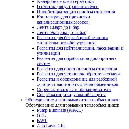
Анаэробные клеи герметики
Герметик для устранения течей
Ингибиторы защиты систем отопления
Концентрат для прочистки
канализационных засоров
Лента Смарт до 8 бар
Лента Экстрим до 12 бар
Реагенты для безразборной очистки
отопительного оборудования
Реагенты для нейтрализации, пассивации и
утилизации
Реагенты для обработки водооборотных
систем
Реагенты для очистки систем отопления
Реагенты для установок обратного осмоса
Реагенты и оборудование для разборной
очистки пластинчатых теплообменников
Спреи активаторы и обезжириватели
Средства индивидуальной защиты
Оборудование для промывки теплообменников
Оборудование для промывки теплообменников
Pump Eliminate (PIPAL)
GEL
BWT
Alfa Laval CIP