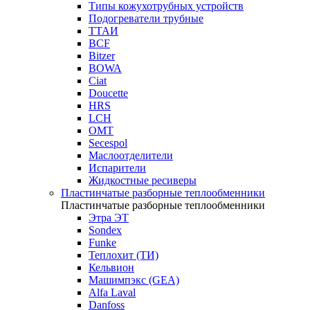
Типы кожухотрубных устройств
Подогреватели трубные
ТТАИ
BCF
Bitzer
BOWA
Ciat
Doucette
HRS
LCH
OMT
Secespol
Маслоотделители
Испарители
Жидкостные ресиверы
Пластинчатые разборные теплообменники
Пластинчатые разборные теплообменники
Этра ЭТ
Sondex
Funke
Теплохит (ТИ)
Кельвион
Машимпэкс (GEA)
Alfa Laval
Danfoss