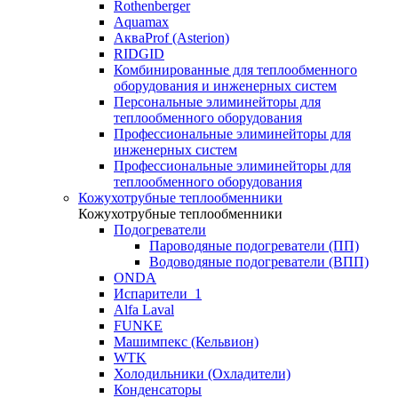
Rothenberger
Aquamax
АкваProf (Asterion)
RIDGID
Комбинированные для теплообменного
оборудования и инженерных систем
Персональные элиминейторы для
теплообменного оборудования
Профессиональные элиминейторы для
инженерных систем
Профессиональные элиминейторы для
теплообменного оборудования
Кожухотрубные теплообменники
Кожухотрубные теплообменники
Подогреватели
Пароводяные подогреватели (ПП)
Водоводяные подогреватели (ВПП)
ONDA
Испарители_1
Alfa Laval
FUNKE
Машимпекс (Кельвион)
WTK
Холодильники (Охладители)
Конденсаторы