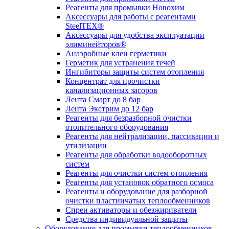
Реагенты для промывки Новохим
Аксессуары для работы с реагентами
SteelTEX®
Аксессуары для удобства эксплуатации
элиминейторов®
Анаэробные клеи герметики
Герметик для устранения течей
Ингибиторы защиты систем отопления
Концентрат для прочистки
канализационных засоров
Лента Смарт до 8 бар
Лента Экстрим до 12 бар
Реагенты для безразборной очистки
отопительного оборудования
Реагенты для нейтрализации, пассивации и
утилизации
Реагенты для обработки водооборотных
систем
Реагенты для очистки систем отопления
Реагенты для установок обратного осмоса
Реагенты и оборудование для разборной
очистки пластинчатых теплообменников
Спреи активаторы и обезжириватели
Средства индивидуальной защиты
Оборудование для промывки теплообменников