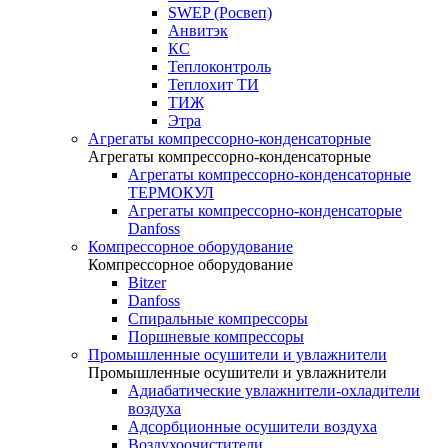
SWEP (Росвеп)
Анвитэк
КС
Теплоконтроль
Теплохит ТИ
ТИЖ
Этра
Агрегаты компрессорно-конденсаторные
Агрегаты компрессорно-конденсаторные
Агрегаты компрессорно-конденсаторные
ТЕРМОКУЛ
Агрегаты компрессорно-конденсаторые
Danfoss
Компрессорное оборудование
Компрессорное оборудование
Bitzer
Danfoss
Спиральные компрессоры
Поршневые компрессоры
Промышленные осушители и увлажнители
Промышленные осушители и увлажнители
Адиабатические увлажнители-охладители
воздуха
Адсорбционные осушители воздуха
Воздухоочистители