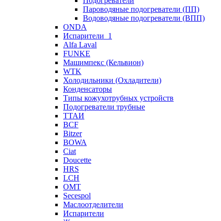
Подогреватели
Пароводяные подогреватели (ПП)
Водоводяные подогреватели (ВПП)
ONDA
Испарители_1
Alfa Laval
FUNKE
Машимпекс (Кельвион)
WTK
Холодильники (Охладители)
Конденсаторы
Типы кожухотрубных устройств
Подогреватели трубные
ТТАИ
BCF
Bitzer
BOWA
Ciat
Doucette
HRS
LCH
OMT
Secespol
Маслоотделители
Испарители