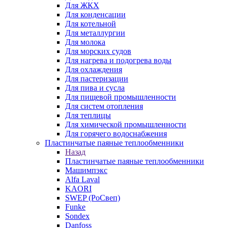
Для ЖКХ
Для конденсации
Для котельной
Для металлургии
Для молока
Для морских судов
Для нагрева и подогрева воды
Для охлаждения
Для пастеризации
Для пива и сусла
Для пищевой промышленности
Для систем отопления
Для теплицы
Для химической промышленности
Для горячего водоснабжения
Пластинчатые паяные теплообменники
Назад
Пластинчатые паяные теплообменники
Машимпэкс
Alfa Laval
KAORI
SWEP (РоСвеп)
Funke
Sondex
Danfoss