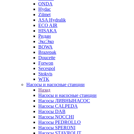
ONDA
Hydac
Zilmet
ASA Hydralik
ECO AIR
HISAKA
Ридан
ЭксЭко
BOWA
Brazepak
Doucette
Forwon
Secespol
Stokvis
WTK
Насосы и насосные станции
Назад
Насосы и насосные станции
Насосы ЛИВНЫНАСОС
Насосы CALPEDA
Насосы DAB
Насосы NOCCHI
Насосы PEDROLLO
Насосы SPERONI
Насосы STAVROLIT