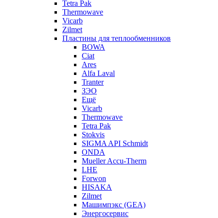
Tetra Pak
Thermowave
Vicarb
Zilmet
Пластины для теплообменников
BOWA
Ciat
Ares
Alfa Laval
Tranter
ЗЭО
Ещё
Vicarb
Thermowave
Tetra Pak
Stokvis
SIGMA API Schmidt
ONDA
Mueller Accu-Therm
LHE
Forwon
HISAKA
Zilmet
Машимпэкс (GEA)
Энергосервис