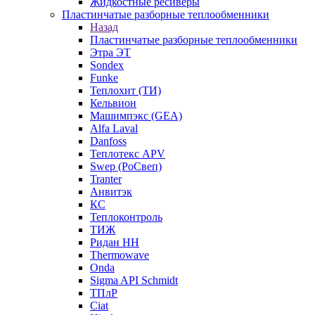
Жидкостные ресиверы
Пластинчатые разборные теплообменники
Назад
Пластинчатые разборные теплообменники
Этра ЭТ
Sondex
Funke
Теплохит (ТИ)
Кельвион
Машимпэкс (GEA)
Alfa Laval
Danfoss
Теплотекс APV
Swep (РоСвеп)
Tranter
Анвитэк
КС
Теплоконтроль
ТИЖ
Ридан НН
Thermowave
Onda
Sigma API Schmidt
ТПлР
Ciat