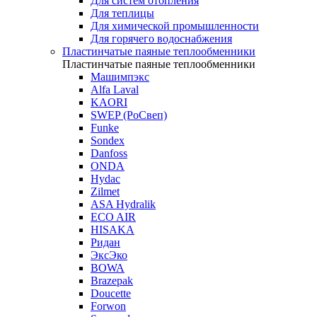
Для систем отопления
Для теплицы
Для химической промышленности
Для горячего водоснабжения
Пластинчатые паяные теплообменники
Пластинчатые паяные теплообменники
Машимпэкс
Alfa Laval
KAORI
SWEP (РоСвеп)
Funke
Sondex
Danfoss
ONDA
Hydac
Zilmet
ASA Hydralik
ECO AIR
HISAKA
Ридан
ЭксЭко
BOWA
Brazepak
Doucette
Forwon