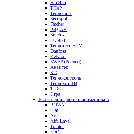
ЭксЭко
ТПлР
Теплосила
Secespol
Fischer
РИДАН
Sondex
FUNKE
Теплотекс APV
Danfoss
Kelvion
SWEP (Росвеп)
Анвитэк
КС
Теплоконтроль
Теплохит ТИ
ТИЖ
Этра
Уплотнения для теплообменников
BOWA
Ciat
Ares
Alfa Laval
Tranter
ЗЭО