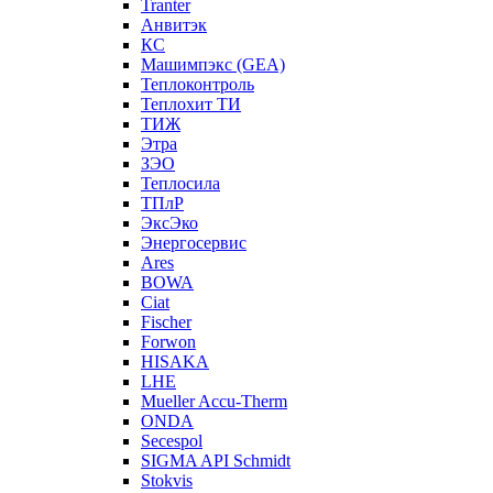
Tranter
Анвитэк
КС
Машимпэкс (GEA)
Теплоконтроль
Теплохит ТИ
ТИЖ
Этра
ЗЭО
Теплосила
ТПлР
ЭксЭко
Энергосервис
Ares
BOWA
Ciat
Fischer
Forwon
HISAKA
LHE
Mueller Accu-Therm
ONDA
Secespol
SIGMA API Schmidt
Stokvis