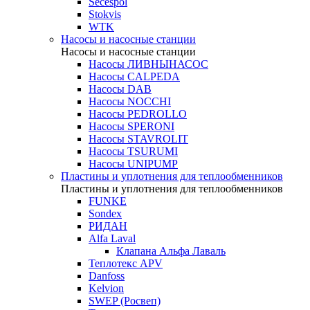
Secespol
Stokvis
WTK
Насосы и насосные станции
Насосы и насосные станции
Насосы ЛИВНЫНАСОС
Насосы CALPEDA
Насосы DAB
Насосы NOCCHI
Насосы PEDROLLO
Насосы SPERONI
Насосы STAVROLIT
Насосы TSURUMI
Насосы UNIPUMP
Пластины и уплотнения для теплообменников
Пластины и уплотнения для теплообменников
FUNKE
Sondex
РИДАН
Alfa Laval
Клапана Альфа Лаваль
Теплотекс APV
Danfoss
Kelvion
SWEP (Росвеп)