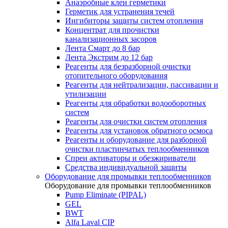
Анаэробные клеи герметики
Герметик для устранения течей
Ингибиторы защиты систем отопления
Концентрат для прочистки
канализационных засоров
Лента Смарт до 8 бар
Лента Экстрим до 12 бар
Реагенты для безразборной очистки
отопительного оборудования
Реагенты для нейтрализации, пассивации и
утилизации
Реагенты для обработки водооборотных
систем
Реагенты для очистки систем отопления
Реагенты для установок обратного осмоса
Реагенты и оборудование для разборной
очистки пластинчатых теплообменников
Спреи активаторы и обезжириватели
Средства индивидуальной защиты
Оборудование для промывки теплообменников
Оборудование для промывки теплообменников
Pump Eliminate (PIPAL)
GEL
BWT
Alfa Laval CIP