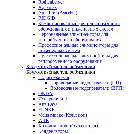
Rothenberger
Aquamax
АкваProf (Asterion)
RIDGID
Комбинированные для теплообменного
оборудования и инженерных систем
Персональные элиминейторы для
теплообменного оборудования
Профессиональные элиминейторы для
инженерных систем
Профессиональные элиминейторы для
теплообменного оборудования
Кожухотрубные теплообменники
Кожухотрубные теплообменники
Подогреватели
Пароводяные подогреватели (ПП)
Водоводяные подогреватели (ВПП)
ONDA
Испарители_1
Alfa Laval
FUNKE
Машимпекс (Кельвион)
WTK
Холодильники (Охладители)
Конденсаторы