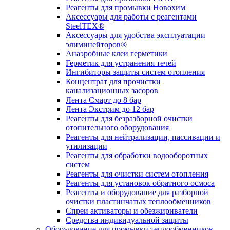
Реагенты для промывки Новохим
Аксессуары для работы с реагентами
SteelTEX®
Аксессуары для удобства эксплуатации
элиминейторов®
Анаэробные клеи герметики
Герметик для устранения течей
Ингибиторы защиты систем отопления
Концентрат для прочистки
канализационных засоров
Лента Смарт до 8 бар
Лента Экстрим до 12 бар
Реагенты для безразборной очистки
отопительного оборудования
Реагенты для нейтрализации, пассивации и
утилизации
Реагенты для обработки водооборотных
систем
Реагенты для очистки систем отопления
Реагенты для установок обратного осмоса
Реагенты и оборудование для разборной
очистки пластинчатых теплообменников
Спреи активаторы и обезжириватели
Средства индивидуальной защиты
Оборудование для промывки теплообменников