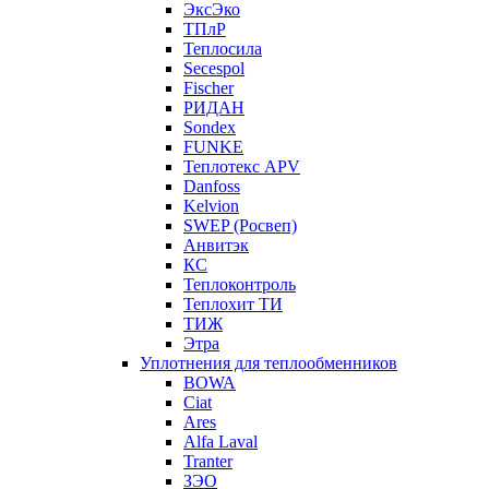
ЭксЭко
ТПлР
Теплосила
Secespol
Fischer
РИДАН
Sondex
FUNKE
Теплотекс APV
Danfoss
Kelvion
SWEP (Росвеп)
Анвитэк
КС
Теплоконтроль
Теплохит ТИ
ТИЖ
Этра
Уплотнения для теплообменников
BOWA
Ciat
Ares
Alfa Laval
Tranter
ЗЭО