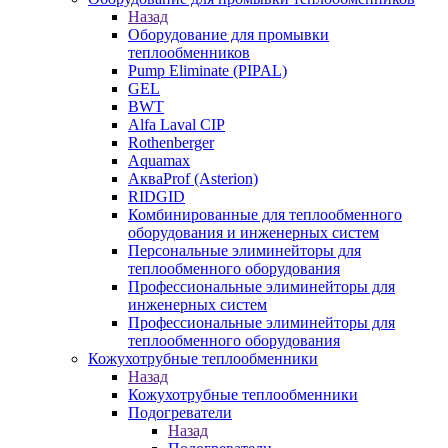
Назад
Оборудование для промывки
теплообменников
Pump Eliminate (PIPAL)
GEL
BWT
Alfa Laval CIP
Rothenberger
Aquamax
АкваProf (Asterion)
RIDGID
Комбинированные для теплообменного
оборудования и инженерных систем
Персональные элиминейторы для
теплообменного оборудования
Профессиональные элиминейторы для
инженерных систем
Профессиональные элиминейторы для
теплообменного оборудования
Кожухотрубные теплообменники
Назад
Кожухотрубные теплообменники
Подогреватели
Назад