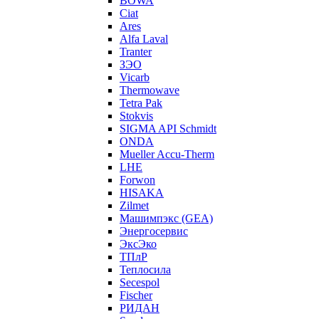
BOWA
Ciat
Ares
Alfa Laval
Tranter
ЗЭО
Vicarb
Thermowave
Tetra Pak
Stokvis
SIGMA API Schmidt
ONDA
Mueller Accu-Therm
LHE
Forwon
HISAKA
Zilmet
Машимпэкс (GEA)
Энергосервис
ЭксЭко
ТПлР
Теплосила
Secespol
Fischer
РИДАН