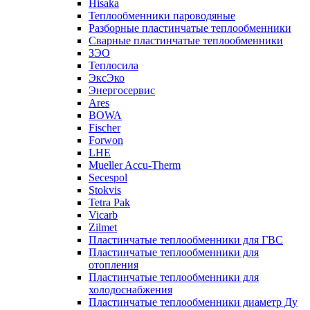
Hisaka
Теплообменники пароводяные
Разборные пластинчатые теплообменники
Сварные пластинчатые теплообменники
ЗЭО
Теплосила
ЭксЭко
Энергосервис
Ares
BOWA
Fischer
Forwon
LHE
Mueller Accu-Therm
Secespol
Stokvis
Tetra Pak
Vicarb
Zilmet
Пластинчатые теплообменники для ГВС
Пластинчатые теплообменники для
отопления
Пластинчатые теплообменники для
холодоснабжения
Пластинчатые теплообменники диаметр Ду