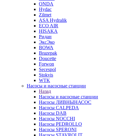
ONDA
Hydac
Zilmet
ASA Hydralik
ECO AIR
HISAKA
Ридан
ЭксЭко
BOWA
Brazepak
Doucette
Forwon
Secespol
Stokvis
WTK
Насосы и насосные станции
Назад
Насосы и насосные станции
Насосы ЛИВНЫНАСОС
Насосы CALPEDA
Насосы DAB
Насосы NOCCHI
Насосы PEDROLLO
Насосы SPERONI
Насосы STAVROLIT