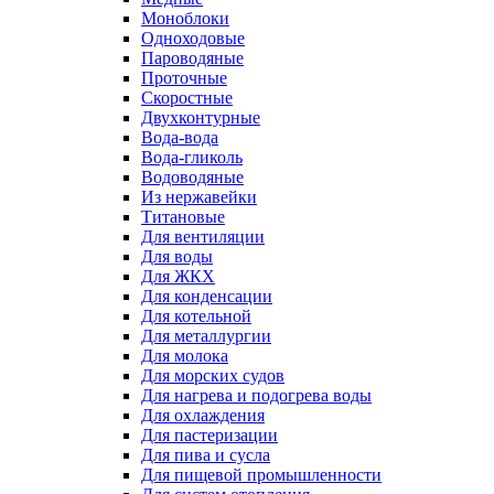
Моноблоки
Одноходовые
Пароводяные
Проточные
Скоростные
Двухконтурные
Вода-вода
Вода-гликоль
Водоводяные
Из нержавейки
Титановые
Для вентиляции
Для воды
Для ЖКХ
Для конденсации
Для котельной
Для металлургии
Для молока
Для морских судов
Для нагрева и подогрева воды
Для охлаждения
Для пастеризации
Для пива и сусла
Для пищевой промышленности