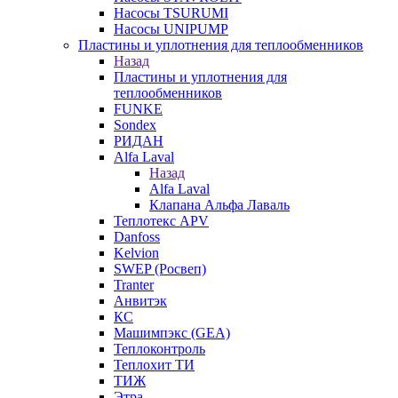
Насосы TSURUMI
Насосы UNIPUMP
Пластины и уплотнения для теплообменников
Назад
Пластины и уплотнения для
теплообменников
FUNKE
Sondex
РИДАН
Alfa Laval
Назад
Alfa Laval
Клапана Альфа Лаваль
Теплотекс APV
Danfoss
Kelvion
SWEP (Росвеп)
Tranter
Анвитэк
КС
Машимпэкс (GEA)
Теплоконтроль
Теплохит ТИ
ТИЖ
Этра