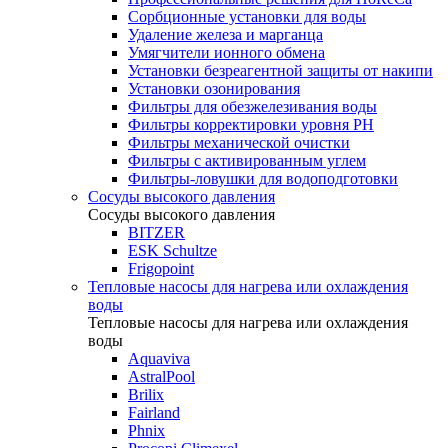
Сорбционные установки для воды
Удаление железа и марганца
Умягчители ионного обмена
Установки безреагентной защиты от накипи
Установки озонирования
Фильтры для обезжелезивания воды
Фильтры корректировки уровня PH
Фильтры механической очистки
Фильтры с активированным углем
Фильтры-ловушки для водоподготовки
Сосуды высокого давления
Сосуды высокого давления
BITZER
ESK Schultze
Frigopoint
Тепловые насосы для нагрева или охлаждения
воды
Тепловые насосы для нагрева или охлаждения
воды
Aquaviva
AstralPool
Brilix
Fairland
Phnix