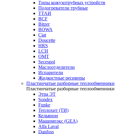
Типы кожухотрубных устройств
Подогреватели трубные
ТТАИ
BCF
Bitzer
BOWA
Ciat
Doucette
HRS
LCH
OMT
Secespol
Маслоотделители
Испарители
Жидкостные ресиверы
Пластинчатые разборные теплообменники
Пластинчатые разборные теплообменники
Этра ЭТ
Sondex
Funke
Теплохит (ТИ)
Кельвион
Машимпэкс (GEA)
Alfa Laval
Danfoss