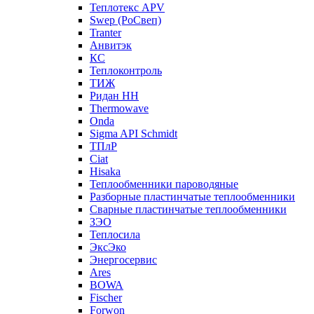
Теплотекс APV
Swep (РоСвеп)
Tranter
Анвитэк
КС
Теплоконтроль
ТИЖ
Ридан НН
Thermowave
Onda
Sigma API Schmidt
ТПлР
Ciat
Hisaka
Теплообменники пароводяные
Разборные пластинчатые теплообменники
Сварные пластинчатые теплообменники
ЗЭО
Теплосила
ЭксЭко
Энергосервис
Ares
BOWA
Fischer
Forwon