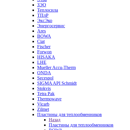
ЗЭО
Теплосила
ТПлР
ЭксЭко
Энергосервис
Ares
BOWA
Ciat
Fischer
Forwon
HISAKA
LHE
Mueller Accu-Therm
ONDA
Secespol
SIGMA API Schmidt
Stokvis
Tetra Pak
Thermowave
Vicarb
Zilmet
Пластины для теплообменников
Назад
Пластины для теплообменников