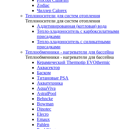
Procopi Climexel
Zodiac
Чиллер Calorex
Теплоносители для систем отопления
Теплоносители для систем отопления
Аддитивированная (котловая) вода
Тепло-хладоноситель с карбоксилатными
присадками
Тепло-хладоноситель с силикатными
присадками
Теплообменники - нагреватели для бассейна
Теплообменники - нагреватели для бассейна
Керамический Thermotip EVOthermic
Аквасектор
Баском
Титановые PSA
Акватехника
AquaViva
AstralPool
Behncke
Bowman
Dinotec
Elecro
Emaux
Pahlen