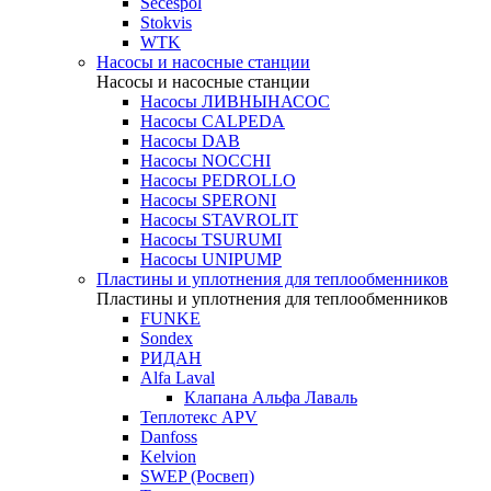
Secespol
Stokvis
WTK
Насосы и насосные станции
Насосы и насосные станции
Насосы ЛИВНЫНАСОС
Насосы CALPEDA
Насосы DAB
Насосы NOCCHI
Насосы PEDROLLO
Насосы SPERONI
Насосы STAVROLIT
Насосы TSURUMI
Насосы UNIPUMP
Пластины и уплотнения для теплообменников
Пластины и уплотнения для теплообменников
FUNKE
Sondex
РИДАН
Alfa Laval
Клапана Альфа Лаваль
Теплотекс APV
Danfoss
Kelvion
SWEP (Росвеп)