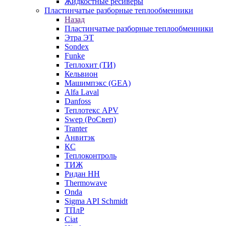
Жидкостные ресиверы
Пластинчатые разборные теплообменники
Назад
Пластинчатые разборные теплообменники
Этра ЭТ
Sondex
Funke
Теплохит (ТИ)
Кельвион
Машимпэкс (GEA)
Alfa Laval
Danfoss
Теплотекс APV
Swep (РоСвеп)
Tranter
Анвитэк
КС
Теплоконтроль
ТИЖ
Ридан НН
Thermowave
Onda
Sigma API Schmidt
ТПлР
Ciat