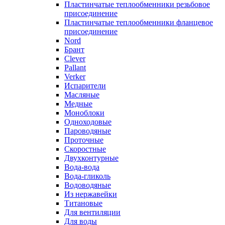
Пластинчатые теплообменники резьбовое
присоединение
Пластинчатые теплообменники фланцевое
присоединение
Nord
Брант
Clever
Pallant
Verker
Испарители
Масляные
Медные
Моноблоки
Одноходовые
Пароводяные
Проточные
Скоростные
Двухконтурные
Вода-вода
Вода-гликоль
Водоводяные
Из нержавейки
Титановые
Для вентиляции
Для воды