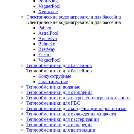
Pool King
VagnerPool
Xenozone
Электрические водонагреватели для бассейна
Электрические водонагреватели для бассейна
Pahlen
AstralPool
Aquaviva
Behncke
BestWay
Elecro
VagnerPool
Теплообменники для бассейнов
Теплообменники для бассейнов
Кожухотрубные
Пластинчатые
Теплообменники водяные
Теплообменники для отопления
Теплообменники для нагрева/подогрева жидкости
Теплообменники для ГВС
Теплообменники для конденсации паров и газов
Теплообменники для охлаждения жидкости
Теплообменники для пастеризации
Теплообменники для испарения
Теплообменники для вентиляции