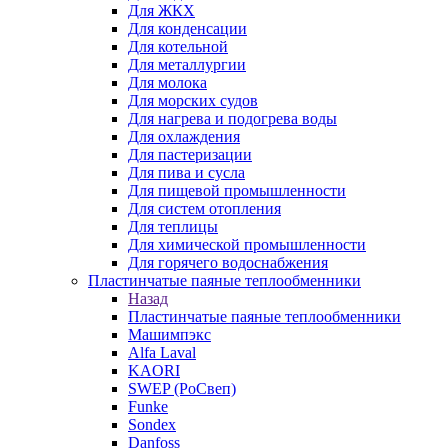
Для ЖКХ
Для конденсации
Для котельной
Для металлургии
Для молока
Для морских судов
Для нагрева и подогрева воды
Для охлаждения
Для пастеризации
Для пива и сусла
Для пищевой промышленности
Для систем отопления
Для теплицы
Для химической промышленности
Для горячего водоснабжения
Пластинчатые паяные теплообменники
Назад
Пластинчатые паяные теплообменники
Машимпэкс
Alfa Laval
KAORI
SWEP (РоСвеп)
Funke
Sondex
Danfoss