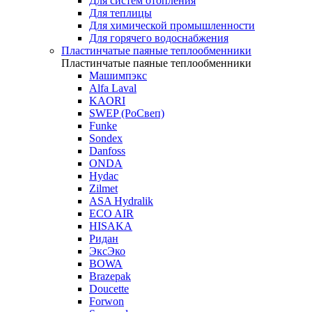
Для систем отопления
Для теплицы
Для химической промышленности
Для горячего водоснабжения
Пластинчатые паяные теплообменники
Пластинчатые паяные теплообменники
Машимпэкс
Alfa Laval
KAORI
SWEP (РоСвеп)
Funke
Sondex
Danfoss
ONDA
Hydac
Zilmet
ASA Hydralik
ECO AIR
HISAKA
Ридан
ЭксЭко
BOWA
Brazepak
Doucette
Forwon