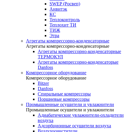
SWEP (Росвеп)
Анвитэк
КС
Теплоконтроль
Теплохит ТИ
ТИЖ
Этра
Агрегаты компрессорно-конденсаторные
Агрегаты компрессорно-конденсаторные
Агрегаты компрессорно-конденсаторные
ТЕРМОКУЛ
Агрегаты компрессорно-конденсаторые
Danfoss
Компрессорное оборудование
Компрессорное оборудование
Bitzer
Danfoss
Спиральные компрессоры
Поршневые компрессоры
Промышленные осушители и увлажнители
Промышленные осушители и увлажнители
Адиабатические увлажнители-охладители
воздуха
Адсорбционные осушители воздуха
Воздухоочистители