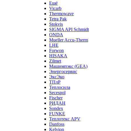
Ещё
Vicarb
Thermowave
Tetra Pak
Stokvis
SIGMA API Schmidt
ONDA
Mueller Accu-Therm
LHE
Forwon
HISAKA
Zilmet
Машимпэкс (GEA)
Энергосервис
ЭксЭко
ТПлР
Теплосила
Secespol
Fischer
РИДАН
Sondex
FUNKE
Теплотекс APV
Danfoss
Kelvion