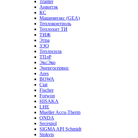
Tranter
Анвитэк
КС
Машимпэкс (GEA)
Теплоконтроль
Теплохит ТИ
ТИЖ
Этра
ЗЭО
Теплосила
ТПлР
ЭксЭко
Энергосервис
Ares
BOWA
Ciat
Fischer
Forwon
HISAKA
LHE
Mueller Accu-Therm
ONDA
Secespol
SIGMA API Schmidt
Stokvis