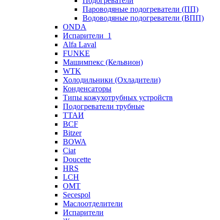
Подогреватели
Пароводяные подогреватели (ПП)
Водоводяные подогреватели (ВПП)
ONDA
Испарители_1
Alfa Laval
FUNKE
Машимпекс (Кельвион)
WTK
Холодильники (Охладители)
Конденсаторы
Типы кожухотрубных устройств
Подогреватели трубные
ТТАИ
BCF
Bitzer
BOWA
Ciat
Doucette
HRS
LCH
OMT
Secespol
Маслоотделители
Испарители