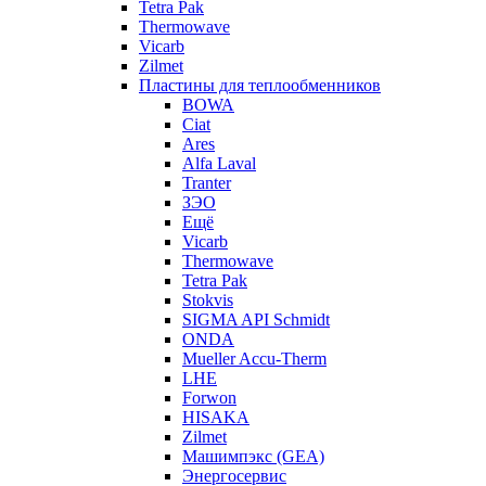
Tetra Pak
Thermowave
Vicarb
Zilmet
Пластины для теплообменников
BOWA
Ciat
Ares
Alfa Laval
Tranter
ЗЭО
Ещё
Vicarb
Thermowave
Tetra Pak
Stokvis
SIGMA API Schmidt
ONDA
Mueller Accu-Therm
LHE
Forwon
HISAKA
Zilmet
Машимпэкс (GEA)
Энергосервис