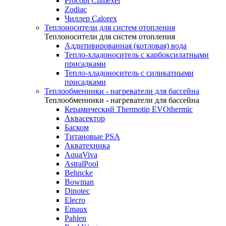
Procopi Climexel
Zodiac
Чиллер Calorex
Теплоносители для систем отопления
Теплоносители для систем отопления
Аддитивированная (котловая) вода
Тепло-хладоноситель с карбоксилатными
присадками
Тепло-хладоноситель с силикатными
присадками
Теплообменники - нагреватели для бассейна
Теплообменники - нагреватели для бассейна
Керамический Thermotip EVOthermic
Аквасектор
Баском
Титановые PSA
Акватехника
AquaViva
AstralPool
Behncke
Bowman
Dinotec
Elecro
Emaux
Pahlen