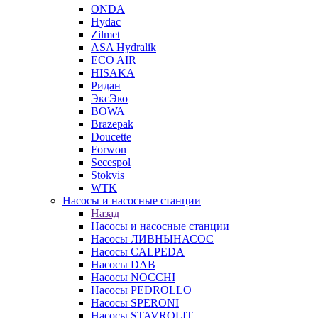
ONDA
Hydac
Zilmet
ASA Hydralik
ECO AIR
HISAKA
Ридан
ЭксЭко
BOWA
Brazepak
Doucette
Forwon
Secespol
Stokvis
WTK
Насосы и насосные станции
Назад
Насосы и насосные станции
Насосы ЛИВНЫНАСОС
Насосы CALPEDA
Насосы DAB
Насосы NOCCHI
Насосы PEDROLLO
Насосы SPERONI
Насосы STAVROLIT