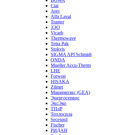
BOWA
Ciat
Ares
Alfa Laval
Tranter
ЗЭО
Vicarb
Thermowave
Tetra Pak
Stokvis
SIGMA API Schmidt
ONDA
Mueller Accu-Therm
LHE
Forwon
HISAKA
Zilmet
Машимпэкс (GEA)
Энергосервис
ЭксЭко
ТПлР
Теплосила
Secespol
Fischer
РИДАН