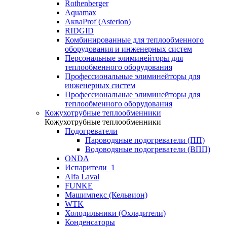
Rothenberger
Aquamax
АкваProf (Asterion)
RIDGID
Комбинированные для теплообменного
оборудования и инженерных систем
Персональные элиминейторы для
теплообменного оборудования
Профессиональные элиминейторы для
инженерных систем
Профессиональные элиминейторы для
теплообменного оборудования
Кожухотрубные теплообменники
Кожухотрубные теплообменники
Подогреватели
Пароводяные подогреватели (ПП)
Водоводяные подогреватели (ВПП)
ONDA
Испарители_1
Alfa Laval
FUNKE
Машимпекс (Кельвион)
WTK
Холодильники (Охладители)
Конденсаторы