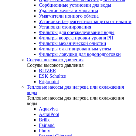
Сорбционные установки для воды
Удаление железа и марганца
Умягчители ионного обмена
Установки безреагентной защиты от накипи
Установки озонирования
Фильтры для обезжелезивания воды
Фильтры корректировки уровня PH
Фильтры механической очистки
Фильтры с активированным углем
Фильтры-ловушки для водоподготовки
Сосуды высокого давления
Сосуды высокого давления
BITZER
ESK Schultze
Frigopoint
Тепловые насосы для нагрева или охлаждения
воды
Тепловые насосы для нагрева или охлаждения
воды
Aquaviva
AstralPool
Brilix
Fairland
Phnix