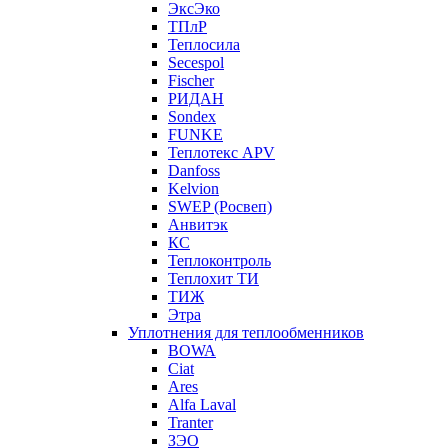
ЭксЭко
ТПлР
Теплосила
Secespol
Fischer
РИДАН
Sondex
FUNKE
Теплотекс APV
Danfoss
Kelvion
SWEP (Росвеп)
Анвитэк
КС
Теплоконтроль
Теплохит ТИ
ТИЖ
Этра
Уплотнения для теплообменников
BOWA
Ciat
Ares
Alfa Laval
Tranter
ЗЭО