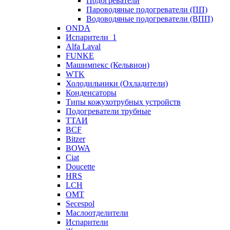
Подогреватели
Пароводяные подогреватели (ПП)
Водоводяные подогреватели (ВПП)
ONDA
Испарители_1
Alfa Laval
FUNKE
Машимпекс (Кельвион)
WTK
Холодильники (Охладители)
Конденсаторы
Типы кожухотрубных устройств
Подогреватели трубные
ТТАИ
BCF
Bitzer
BOWA
Ciat
Doucette
HRS
LCH
OMT
Secespol
Маслоотделители
Испарители