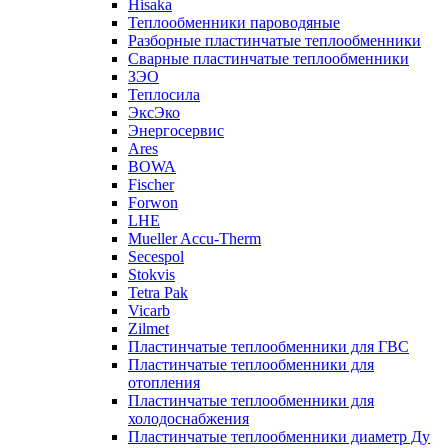
Hisaka
Теплообменники пароводяные
Разборные пластинчатые теплообменники
Сварные пластинчатые теплообменники
ЗЭО
Теплосила
ЭксЭко
Энергосервис
Ares
BOWA
Fischer
Forwon
LHE
Mueller Accu-Therm
Secespol
Stokvis
Tetra Pak
Vicarb
Zilmet
Пластинчатые теплообменники для ГВС
Пластинчатые теплообменники для
отопления
Пластинчатые теплообменники для
холодоснабжения
Пластинчатые теплообменники диаметр Ду