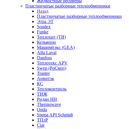
Жидкостные ресиверы
Пластинчатые разборные теплообменники
Назад
Пластинчатые разборные теплообменники
Этра ЭТ
Sondex
Funke
Теплохит (ТИ)
Кельвион
Машимпэкс (GEA)
Alfa Laval
Danfoss
Теплотекс APV
Swep (РоСвеп)
Tranter
Анвитэк
КС
Теплоконтроль
ТИЖ
Ридан НН
Thermowave
Onda
Sigma API Schmidt
ТПлР
Ciat