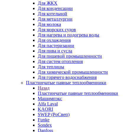
Для ЖКХ
Для конденсации
Для котельной
Для металлургии
Для молока
Для морских судов
Для нагрева и подогрева воды
Для охлаждения
Для пастеризации
Для пива и сусла
Для пищевой промышленности
Для систем отопления
Для теплицы
Для химической промышленности
Для горячего водоснабжения
Пластинчатые паяные теплообменники
Назад
Пластинчатые паяные теплообменники
Машимпэкс
Alfa Laval
KAORI
SWEP (РоСвеп)
Funke
Sondex
Danfoss