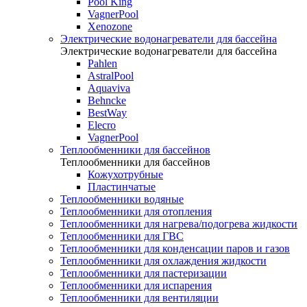
Pool King
VagnerPool
Xenozone
Электрические водонагреватели для бассейна
Электрические водонагреватели для бассейна
Pahlen
AstralPool
Aquaviva
Behncke
BestWay
Elecro
VagnerPool
Теплообменники для бассейнов
Теплообменники для бассейнов
Кожухотрубные
Пластинчатые
Теплообменники водяные
Теплообменники для отопления
Теплообменники для нагрева/подогрева жидкости
Теплообменники для ГВС
Теплообменники для конденсации паров и газов
Теплообменники для охлаждения жидкости
Теплообменники для пастеризации
Теплообменники для испарения
Теплообменники для вентиляции