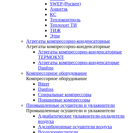
SWEP (Росвеп)
Анвитэк
КС
Теплоконтроль
Теплохит ТИ
ТИЖ
Этра
Агрегаты компрессорно-конденсаторные
Агрегаты компрессорно-конденсаторные
Агрегаты компрессорно-конденсаторные
ТЕРМОКУЛ
Агрегаты компрессорно-конденсаторые
Danfoss
Компрессорное оборудование
Компрессорное оборудование
Bitzer
Danfoss
Спиральные компрессоры
Поршневые компрессоры
Промышленные осушители и увлажнители
Промышленные осушители и увлажнители
Адиабатические увлажнители-охладители
воздуха
Адсорбционные осушители воздуха
Воздухоочистители