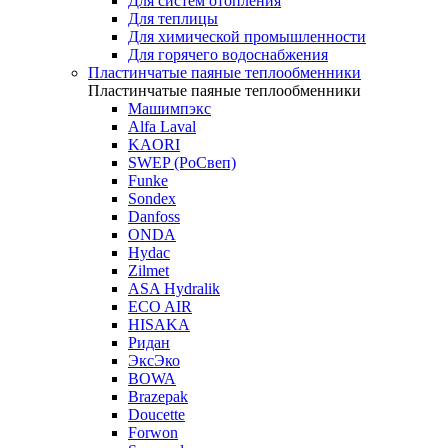
Для систем отопления
Для теплицы
Для химической промышленности
Для горячего водоснабжения
Пластинчатые паяные теплообменники
Пластинчатые паяные теплообменники
Машимпэкс
Alfa Laval
KAORI
SWEP (РоСвеп)
Funke
Sondex
Danfoss
ONDA
Hydac
Zilmet
ASA Hydralik
ECO AIR
HISAKA
Ридан
ЭксЭко
BOWA
Brazepak
Doucette
Forwon