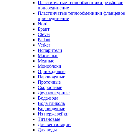
Пластинчатые теплообменники резьбовое
присоединение
Пластинчатые теплообменники фланцевое
присоединение
Nord
Брант
Clever
Pallant
Verker
Испарители
Масляные
Медные
Моноблоки
Одноходовые
Пароводяные
Проточные
Скоростные
Двухконтурные
Вода-вода
Вода-гликоль
Водоводяные
Из нержавейки
Титановые
Для вентиляции
Для воды