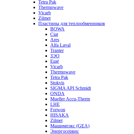
Tetra Pak
Thermowave
Vicarb
Zilmet
Пластины для теплообменников
BOWA
Ciat
Ares
Alfa Laval
Tranter
ЗЭО
Ещё
Vicarb
Thermowave
Tetra Pak
Stokvis
SIGMA API Schmidt
ONDA
Mueller Accu-Therm
LHE
Forwon
HISAKA
Zilmet
Машимпэкс (GEA)
Энергосервис