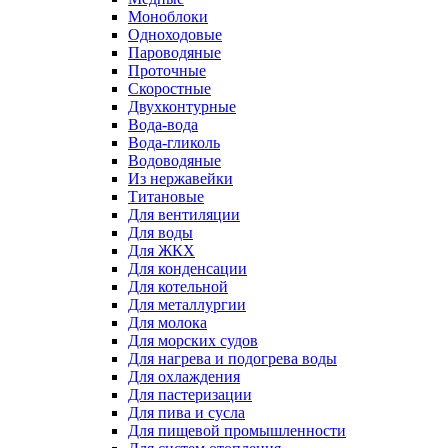
Моноблоки
Одноходовые
Пароводяные
Проточные
Скоростные
Двухконтурные
Вода-вода
Вода-гликоль
Водоводяные
Из нержавейки
Титановые
Для вентиляции
Для воды
Для ЖКХ
Для конденсации
Для котельной
Для металлургии
Для молока
Для морских судов
Для нагрева и подогрева воды
Для охлаждения
Для пастеризации
Для пива и сусла
Для пищевой промышленности