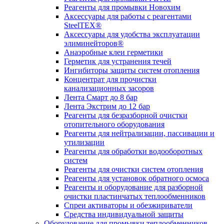
Реагенты для промывки Новохим
Аксессуары для работы с реагентами
SteelTEX®
Аксессуары для удобства эксплуатации
элиминейторов®
Анаэробные клеи герметики
Герметик для устранения течей
Ингибиторы защиты систем отопления
Концентрат для прочистки
канализационных засоров
Лента Смарт до 8 бар
Лента Экстрим до 12 бар
Реагенты для безразборной очистки
отопительного оборудования
Реагенты для нейтрализации, пассивации и
утилизации
Реагенты для обработки водооборотных
систем
Реагенты для очистки систем отопления
Реагенты для установок обратного осмоса
Реагенты и оборудование для разборной
очистки пластинчатых теплообменников
Спреи активаторы и обезжириватели
Средства индивидуальной защиты
Оборудование для промывки теплообменников