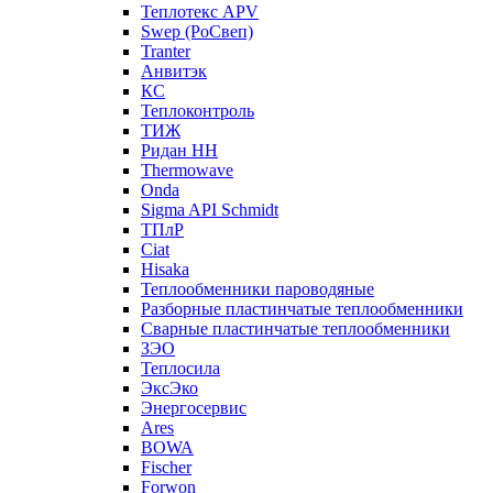
Теплотекс APV
Swep (РоСвеп)
Tranter
Анвитэк
КС
Теплоконтроль
ТИЖ
Ридан НН
Thermowave
Onda
Sigma API Schmidt
ТПлР
Ciat
Hisaka
Теплообменники пароводяные
Разборные пластинчатые теплообменники
Сварные пластинчатые теплообменники
ЗЭО
Теплосила
ЭксЭко
Энергосервис
Ares
BOWA
Fischer
Forwon