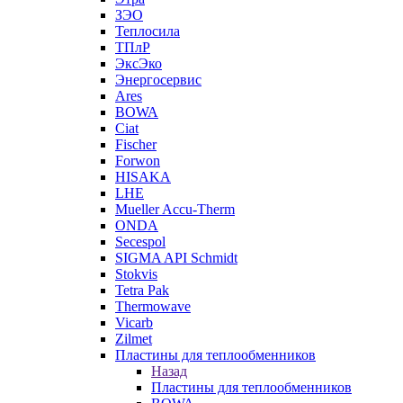
ЗЭО
Теплосила
ТПлР
ЭксЭко
Энергосервис
Ares
BOWA
Ciat
Fischer
Forwon
HISAKA
LHE
Mueller Accu-Therm
ONDA
Secespol
SIGMA API Schmidt
Stokvis
Tetra Pak
Thermowave
Vicarb
Zilmet
Пластины для теплообменников
Назад
Пластины для теплообменников