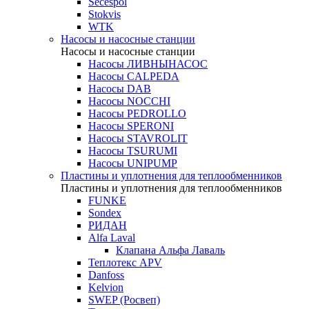
Secespol
Stokvis
WTK
Насосы и насосные станции
Насосы и насосные станции
Насосы ЛИВНЫНАСОС
Насосы CALPEDA
Насосы DAB
Насосы NOCCHI
Насосы PEDROLLO
Насосы SPERONI
Насосы STAVROLIT
Насосы TSURUMI
Насосы UNIPUMP
Пластины и уплотнения для теплообменников
Пластины и уплотнения для теплообменников
FUNKE
Sondex
РИДАН
Alfa Laval
Клапана Альфа Лаваль
Теплотекс APV
Danfoss
Kelvion
SWEP (Росвеп)