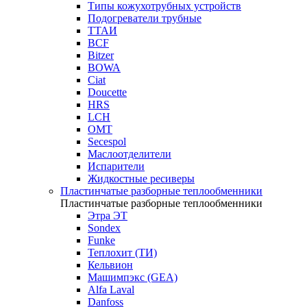
Типы кожухотрубных устройств
Подогреватели трубные
ТТАИ
BCF
Bitzer
BOWA
Ciat
Doucette
HRS
LCH
OMT
Secespol
Маслоотделители
Испарители
Жидкостные ресиверы
Пластинчатые разборные теплообменники
Пластинчатые разборные теплообменники
Этра ЭТ
Sondex
Funke
Теплохит (ТИ)
Кельвион
Машимпэкс (GEA)
Alfa Laval
Danfoss