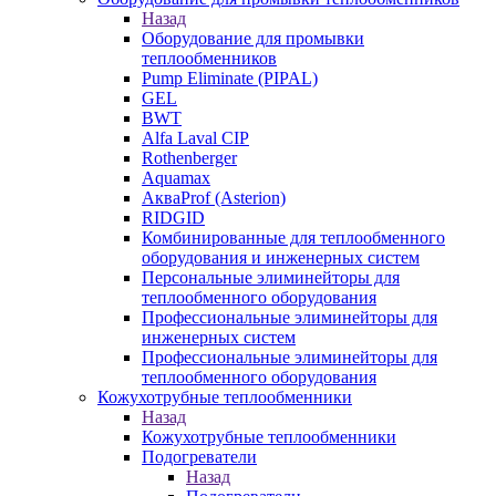
Назад
Оборудование для промывки
теплообменников
Pump Eliminate (PIPAL)
GEL
BWT
Alfa Laval CIP
Rothenberger
Aquamax
АкваProf (Asterion)
RIDGID
Комбинированные для теплообменного
оборудования и инженерных систем
Персональные элиминейторы для
теплообменного оборудования
Профессиональные элиминейторы для
инженерных систем
Профессиональные элиминейторы для
теплообменного оборудования
Кожухотрубные теплообменники
Назад
Кожухотрубные теплообменники
Подогреватели
Назад