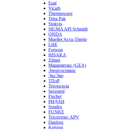
Ещё
Vicarb
Thermowave
Tetra Pak
Stokvis
SIGMA API Schmidt
ONDA
Mueller Accu-Therm
LHE
Forwon
HISAKA
Zilmet
Машимпэкс (GEA)
Энергосервис
ЭксЭко
ТПлР
Теплосила
Secespol
Fischer
РИДАН
Sondex
FUNKE
Теплотекс APV
Danfoss
Kelvion