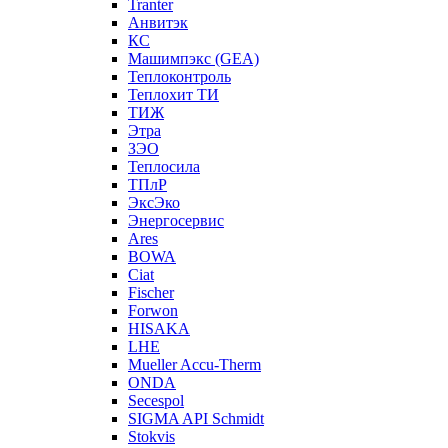
Tranter
Анвитэк
КС
Машимпэкс (GEA)
Теплоконтроль
Теплохит ТИ
ТИЖ
Этра
ЗЭО
Теплосила
ТПлР
ЭксЭко
Энергосервис
Ares
BOWA
Ciat
Fischer
Forwon
HISAKA
LHE
Mueller Accu-Therm
ONDA
Secespol
SIGMA API Schmidt
Stokvis