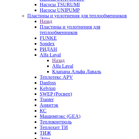
Насосы TSURUMI
Насосы UNIPUMP
Пластины и уплотнения для теплообменников
Назад
Пластины и уплотнения для
теплообменников
FUNKE
Sondex
РИДАН
Alfa Laval
Назад
Alfa Laval
Клапана Альфа Лаваль
Теплотекс APV
Danfoss
Kelvion
SWEP (Росвеп)
Tranter
Анвитэк
КС
Машимпэкс (GEA)
Теплоконтроль
Теплохит ТИ
ТИЖ
Этра