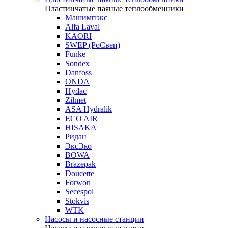
Пластинчатые паяные теплообменники
Машимпэкс
Alfa Laval
KAORI
SWEP (РоСвеп)
Funke
Sondex
Danfoss
ONDA
Hydac
Zilmet
ASA Hydralik
ECO AIR
HISAKA
Ридан
ЭксЭко
BOWA
Brazepak
Doucette
Forwon
Secespol
Stokvis
WTK
Насосы и насосные станции