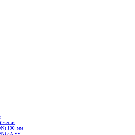
я
абжения
N) 100, мм
N) 32, мм