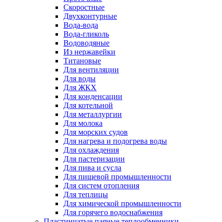
Скоростные
Двухконтурные
Вода-вода
Вода-гликоль
Водоводяные
Из нержавейки
Титановые
Для вентиляции
Для воды
Для ЖКХ
Для конденсации
Для котельной
Для металлургии
Для молока
Для морских судов
Для нагрева и подогрева воды
Для охлаждения
Для пастеризации
Для пива и сусла
Для пищевой промышленности
Для систем отопления
Для теплицы
Для химической промышленности
Для горячего водоснабжения
Пластинчатые паяные теплообменники