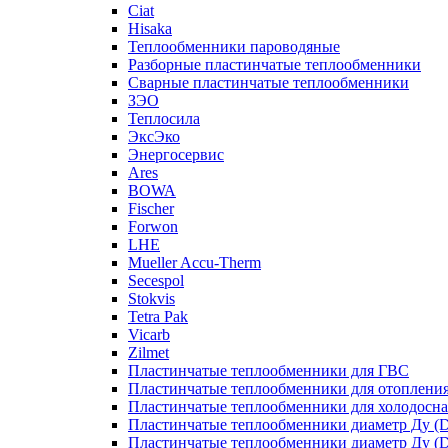
Ciat
Hisaka
Теплообменники пароводяные
Разборные пластинчатые теплообменники
Сварные пластинчатые теплообменники
ЗЭО
Теплосила
ЭксЭко
Энергосервис
Ares
BOWA
Fischer
Forwon
LHE
Mueller Accu-Therm
Secespol
Stokvis
Tetra Pak
Vicarb
Zilmet
Пластинчатые теплообменники для ГВС
Пластинчатые теплообменники для отоплени
Пластинчатые теплообменники для холодосн
Пластинчатые теплообменники диаметр Ду (D
Пластинчатые теплообменники диаметр Ду (D