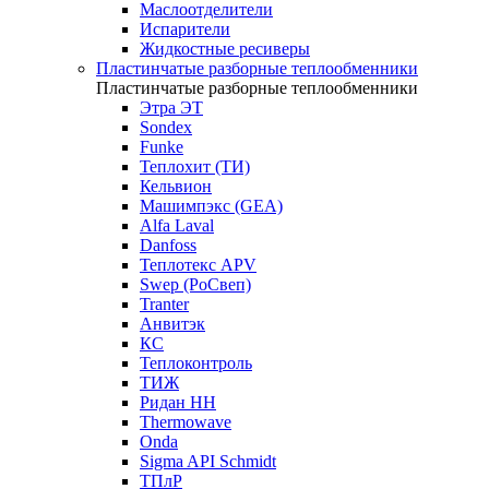
Маслоотделители
Испарители
Жидкостные ресиверы
Пластинчатые разборные теплообменники
Пластинчатые разборные теплообменники
Этра ЭТ
Sondex
Funke
Теплохит (ТИ)
Кельвион
Машимпэкс (GEA)
Alfa Laval
Danfoss
Теплотекс APV
Swep (РоСвеп)
Tranter
Анвитэк
КС
Теплоконтроль
ТИЖ
Ридан НН
Thermowave
Onda
Sigma API Schmidt
ТПлР