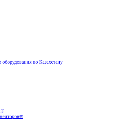
X®
инейторов®