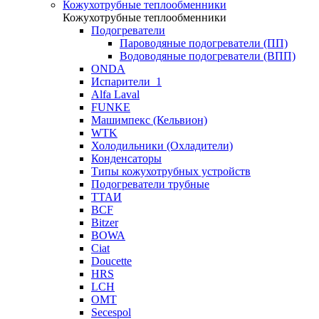
Кожухотрубные теплообменники
Кожухотрубные теплообменники
Подогреватели
Пароводяные подогреватели (ПП)
Водоводяные подогреватели (ВПП)
ONDA
Испарители_1
Alfa Laval
FUNKE
Машимпекс (Кельвион)
WTK
Холодильники (Охладители)
Конденсаторы
Типы кожухотрубных устройств
Подогреватели трубные
ТТАИ
BCF
Bitzer
BOWA
Ciat
Doucette
HRS
LCH
OMT
Secespol