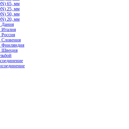
N) 65, мм
N) 25, мм
N) 50, мм
N) 20, мм
: Дания
: Италия
 Россия
: Словения
: Финляндия
: Швеция
езьбой
исоединение
исоединение