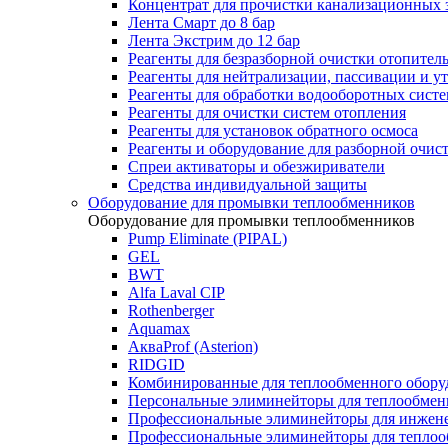
Концентрат для прочистки канализационных 
Лента Смарт до 8 бар
Лента Экстрим до 12 бар
Реагенты для безразборной очистки отопител
Реагенты для нейтрализации, пассивации и у
Реагенты для обработки водооборотных сист
Реагенты для очистки систем отопления
Реагенты для установок обратного осмоса
Реагенты и оборудование для разборной очи
Спреи активаторы и обезжириватели
Средства индивидуальной защиты
Оборудование для промывки теплообменников
Оборудование для промывки теплообменников
Pump Eliminate (PIPAL)
GEL
BWT
Alfa Laval CIP
Rothenberger
Aquamax
АкваProf (Asterion)
RIDGID
Комбинированные для теплообменного обору
Персональные элиминейторы для теплообмен
Профессиональные элиминейторы для инжен
Профессиональные элиминейторы для теплоо