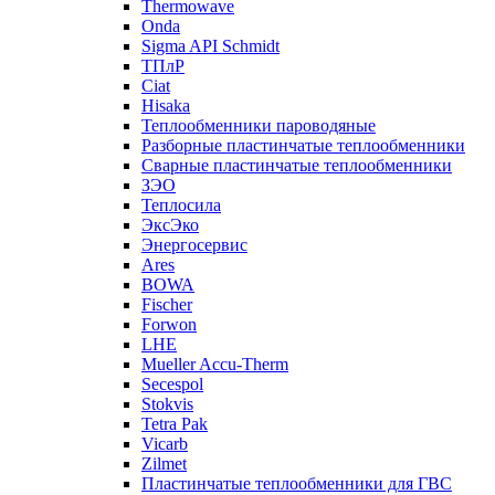
Thermowave
Onda
Sigma API Schmidt
ТПлР
Ciat
Hisaka
Теплообменники пароводяные
Разборные пластинчатые теплообменники
Сварные пластинчатые теплообменники
ЗЭО
Теплосила
ЭксЭко
Энергосервис
Ares
BOWA
Fischer
Forwon
LHE
Mueller Accu-Therm
Secespol
Stokvis
Tetra Pak
Vicarb
Zilmet
Пластинчатые теплообменники для ГВС