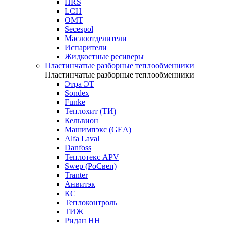
HRS
LCH
OMT
Secespol
Маслоотделители
Испарители
Жидкостные ресиверы
Пластинчатые разборные теплообменники
Пластинчатые разборные теплообменники
Этра ЭТ
Sondex
Funke
Теплохит (ТИ)
Кельвион
Машимпэкс (GEA)
Alfa Laval
Danfoss
Теплотекс APV
Swep (РоСвеп)
Tranter
Анвитэк
КС
Теплоконтроль
ТИЖ
Ридан НН