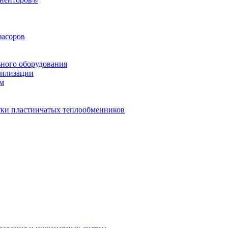
засоров
ьного оборудования
тилизации
ем
стки пластинчатых теплообменников