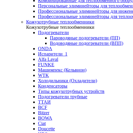
Комбинированные для теплообменного обору
Персональные элиминейторы для теплообмен
Профессиональные элиминейторы для инжен
Профессиональные элиминейторы для теплоо
Кожухотрубные теплообменники
Кожухотрубные теплообменники
Подогреватели
Пароводяные подогреватели (ПП)
Водоводяные подогреватели (ВПП)
ONDA
Испарители_1
Alfa Laval
FUNKE
Машимпекс (Кельвион)
WTK
Холодильники (Охладители)
Конденсаторы
Типы кожухотрубных устройств
Подогреватели трубные
ТТАИ
BCF
Bitzer
BOWA
Ciat
Doucette