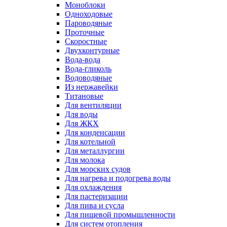
Моноблоки
Одноходовые
Пароводяные
Проточные
Скоростные
Двухконтурные
Вода-вода
Вода-гликоль
Водоводяные
Из нержавейки
Титановые
Для вентиляции
Для воды
Для ЖКХ
Для конденсации
Для котельной
Для металлургии
Для молока
Для морских судов
Для нагрева и подогрева воды
Для охлаждения
Для пастеризации
Для пива и сусла
Для пищевой промышленности
Для систем отопления