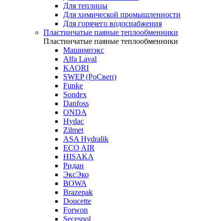
Для теплицы
Для химической промышленности
Для горячего водоснабжения
Пластинчатые паяные теплообменники
Пластинчатые паяные теплообменники
Машимпэкс
Alfa Laval
KAORI
SWEP (РоСвеп)
Funke
Sondex
Danfoss
ONDA
Hydac
Zilmet
ASA Hydralik
ECO AIR
HISAKA
Ридан
ЭксЭко
BOWA
Brazepak
Doucette
Forwon
Secespol