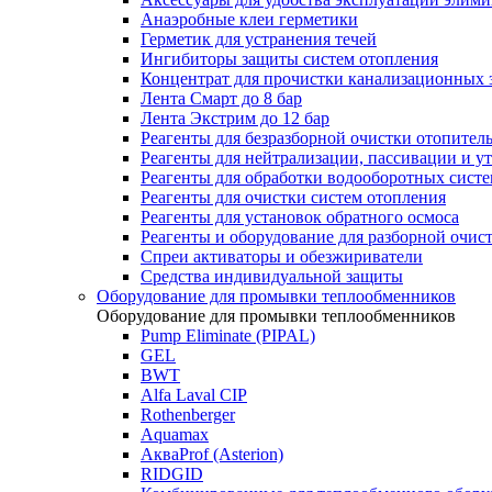
Анаэробные клеи герметики
Герметик для устранения течей
Ингибиторы защиты систем отопления
Концентрат для прочистки канализационных 
Лента Смарт до 8 бар
Лента Экстрим до 12 бар
Реагенты для безразборной очистки отопител
Реагенты для нейтрализации, пассивации и у
Реагенты для обработки водооборотных сист
Реагенты для очистки систем отопления
Реагенты для установок обратного осмоса
Реагенты и оборудование для разборной очи
Спреи активаторы и обезжириватели
Средства индивидуальной защиты
Оборудование для промывки теплообменников
Оборудование для промывки теплообменников
Pump Eliminate (PIPAL)
GEL
BWT
Alfa Laval CIP
Rothenberger
Aquamax
АкваProf (Asterion)
RIDGID