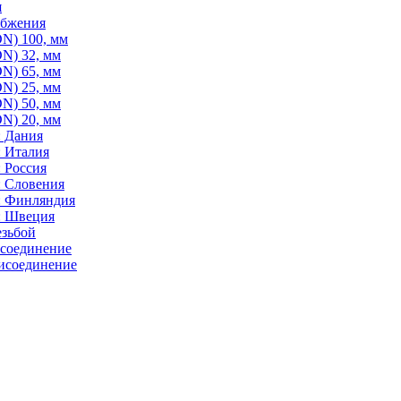
я
абжения
N) 100, мм
N) 32, мм
N) 65, мм
N) 25, мм
N) 50, мм
N) 20, мм
: Дания
: Италия
 Россия
: Словения
: Финляндия
: Швеция
езьбой
исоединение
исоединение