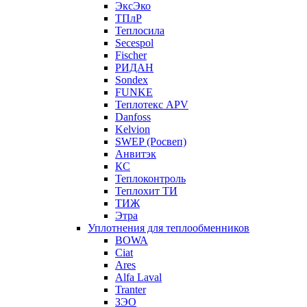
ЭксЭко
ТПлР
Теплосила
Secespol
Fischer
РИДАН
Sondex
FUNKE
Теплотекс APV
Danfoss
Kelvion
SWEP (Росвеп)
Анвитэк
КС
Теплоконтроль
Теплохит ТИ
ТИЖ
Этра
Уплотнения для теплообменников
BOWA
Ciat
Ares
Alfa Laval
Tranter
ЗЭО