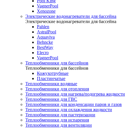
Pool King
VagnerPool
Xenozone
Электрические водонагреватели для бассейна
Электрические водонагреватели для бассейна
Pahlen
AstralPool
Aquaviva
Behncke
BestWay
Elecro
VagnerPool
Теплообменники для бассейнов
Теплообменники для бассейнов
Кожухотрубные
Пластинчатые
Теплообменники водяные
Теплообменники для отопления
Теплообменники для нагрева/подогрева жидкости
Теплообменники для ГВС
Теплообменники для конденсации паров и газов
Теплообменники для охлаждения жидкости
Теплообменники для пастеризации
Теплообменники для испарения
Теплообменники для вентиляции