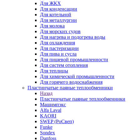
Для ЖКХ
Для конденсации
Для котельной
Для металлургии
Для молока
Для морских судов
Для нагрева и подогрева воды
Для охлаждения
Для пастеризации
Для пива и сусла
Для пищевой промышленности
Для систем отопления
Для теплицы
Для химической промышленности
Для горячего водоснабжения
Пластинчатые паяные теплообменники
Назад
Пластинчатые паяные теплообменники
Машимпэкс
Alfa Laval
KAORI
SWEP (РоСвеп)
Funke
Sondex
Danfoss