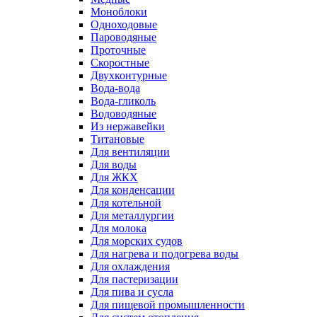
Моноблоки
Одноходовые
Пароводяные
Проточные
Скоростные
Двухконтурные
Вода-вода
Вода-гликоль
Водоводяные
Из нержавейки
Титановые
Для вентиляции
Для воды
Для ЖКХ
Для конденсации
Для котельной
Для металлургии
Для молока
Для морских судов
Для нагрева и подогрева воды
Для охлаждения
Для пастеризации
Для пива и сусла
Для пищевой промышленности