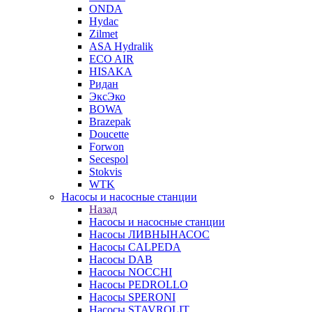
ONDA
Hydac
Zilmet
ASA Hydralik
ECO AIR
HISAKA
Ридан
ЭксЭко
BOWA
Brazepak
Doucette
Forwon
Secespol
Stokvis
WTK
Насосы и насосные станции
Назад
Насосы и насосные станции
Насосы ЛИВНЫНАСОС
Насосы CALPEDA
Насосы DAB
Насосы NOCCHI
Насосы PEDROLLO
Насосы SPERONI
Насосы STAVROLIT