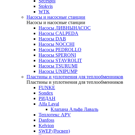
Secespol
Stokvis
WTK
Насосы и насосные станции
Насосы и насосные станции
Насосы ЛИВНЫНАСОС
Насосы CALPEDA
Насосы DAB
Насосы NOCCHI
Насосы PEDROLLO
Насосы SPERONI
Насосы STAVROLIT
Насосы TSURUMI
Насосы UNIPUMP
Пластины и уплотнения для теплообменников
Пластины и уплотнения для теплообменников
FUNKE
Sondex
РИДАН
Alfa Laval
Клапана Альфа Лаваль
Теплотекс APV
Danfoss
Kelvion
SWEP (Росвеп)