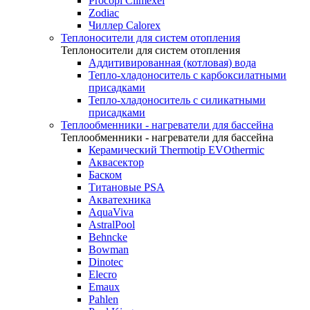
Procopi Climexel
Zodiac
Чиллер Calorex
Теплоносители для систем отопления
Теплоносители для систем отопления
Аддитивированная (котловая) вода
Тепло-хладоноситель с карбоксилатными
присадками
Тепло-хладоноситель с силикатными
присадками
Теплообменники - нагреватели для бассейна
Теплообменники - нагреватели для бассейна
Керамический Thermotip EVOthermic
Аквасектор
Баском
Титановые PSA
Акватехника
AquaViva
AstralPool
Behncke
Bowman
Dinotec
Elecro
Emaux
Pahlen