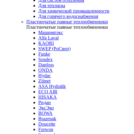
Для систем отопления
Для теплицы
Для химической промышленности
Для горячего водоснабжения
Пластинчатые паяные теплообменники
Пластинчатые паяные теплообменники
Машимпэкс
Alfa Laval
KAORI
SWEP (РоСвеп)
Funke
Sondex
Danfoss
ONDA
Hydac
Zilmet
ASA Hydralik
ECO AIR
HISAKA
Ридан
ЭксЭко
BOWA
Brazepak
Doucette
Forwon