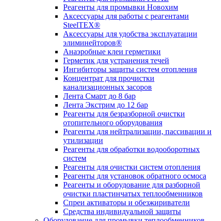
Реагенты для промывки Новохим
Аксессуары для работы с реагентами
SteelTEX®
Аксессуары для удобства эксплуатации
элиминейторов®
Анаэробные клеи герметики
Герметик для устранения течей
Ингибиторы защиты систем отопления
Концентрат для прочистки
канализационных засоров
Лента Смарт до 8 бар
Лента Экстрим до 12 бар
Реагенты для безразборной очистки
отопительного оборудования
Реагенты для нейтрализации, пассивации и
утилизации
Реагенты для обработки водооборотных
систем
Реагенты для очистки систем отопления
Реагенты для установок обратного осмоса
Реагенты и оборудование для разборной
очистки пластинчатых теплообменников
Спреи активаторы и обезжириватели
Средства индивидуальной защиты
Оборудование для промывки теплообменников