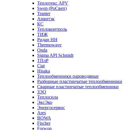
Теплотекс APV
Swep (РоСвеп)
Tranter
Анвитэк
КС
Теплоконтроль
ТИЖ
Ридан НН
Thermowave
Onda
Sigma API Schmidt
ТПлР
Ciat
Hisaka
Теплообменники пароводяные
Разборные пластинчатые теплообменники
Сварные пластинчатые теплообменники
ЗЭО
Теплосила
ЭксЭко
Энергосервис
Ares
BOWA
Fischer
Forwon