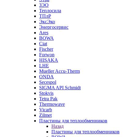
ЗЭО
Теплосила
ТПлР
ЭксЭко
Энергосервис
Ares
BOWA
Ciat
Fischer
Forwon
HISAKA
LHE
Mueller Accu-Therm
ONDA
Secespol
SIGMA API Schmidt
Stokvis
Tetra Pak
Thermowave
Vicarb
Zilmet
Пластины для теплообменников
Назад
Пластины для теплообменников