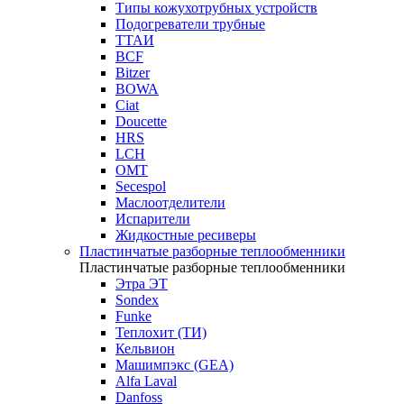
Типы кожухотрубных устройств
Подогреватели трубные
ТТАИ
BCF
Bitzer
BOWA
Ciat
Doucette
HRS
LCH
OMT
Secespol
Маслоотделители
Испарители
Жидкостные ресиверы
Пластинчатые разборные теплообменники
Пластинчатые разборные теплообменники
Этра ЭТ
Sondex
Funke
Теплохит (ТИ)
Кельвион
Машимпэкс (GEA)
Alfa Laval
Danfoss