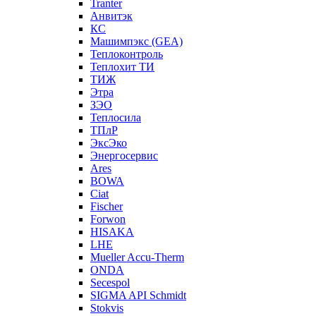
Tranter
Анвитэк
КС
Машимпэкс (GEA)
Теплоконтроль
Теплохит ТИ
ТИЖ
Этра
ЗЭО
Теплосила
ТПлР
ЭксЭко
Энергосервис
Ares
BOWA
Ciat
Fischer
Forwon
HISAKA
LHE
Mueller Accu-Therm
ONDA
Secespol
SIGMA API Schmidt
Stokvis