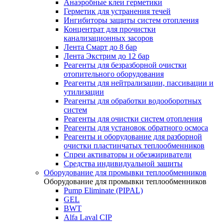
Анаэробные клеи герметики
Герметик для устранения течей
Ингибиторы защиты систем отопления
Концентрат для прочистки
канализационных засоров
Лента Смарт до 8 бар
Лента Экстрим до 12 бар
Реагенты для безразборной очистки
отопительного оборудования
Реагенты для нейтрализации, пассивации и
утилизации
Реагенты для обработки водооборотных
систем
Реагенты для очистки систем отопления
Реагенты для установок обратного осмоса
Реагенты и оборудование для разборной
очистки пластинчатых теплообменников
Спреи активаторы и обезжириватели
Средства индивидуальной защиты
Оборудование для промывки теплообменников
Оборудование для промывки теплообменников
Pump Eliminate (PIPAL)
GEL
BWT
Alfa Laval CIP