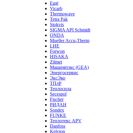
Ещё
Vicarb
Thermowave
Tetra Pak
Stokvis
SIGMA API Schmidt
ONDA
Mueller Accu-Therm
LHE
Forwon
HISAKA
Zilmet
Машимпэкс (GEA)
Энергосервис
ЭксЭко
ТПлР
Теплосила
Secespol
Fischer
РИДАН
Sondex
FUNKE
Теплотекс APV
Danfoss
Kelvion