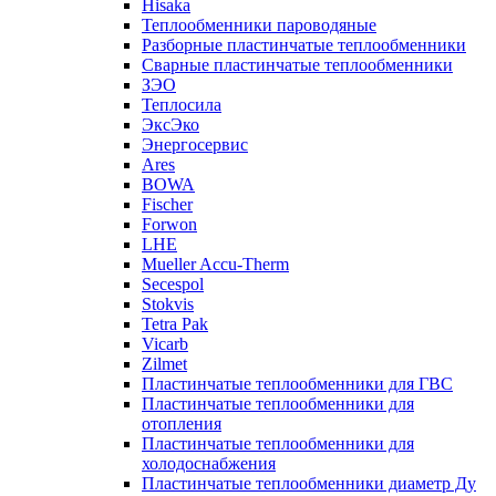
Hisaka
Теплообменники пароводяные
Разборные пластинчатые теплообменники
Сварные пластинчатые теплообменники
ЗЭО
Теплосила
ЭксЭко
Энергосервис
Ares
BOWA
Fischer
Forwon
LHE
Mueller Accu-Therm
Secespol
Stokvis
Tetra Pak
Vicarb
Zilmet
Пластинчатые теплообменники для ГВС
Пластинчатые теплообменники для
отопления
Пластинчатые теплообменники для
холодоснабжения
Пластинчатые теплообменники диаметр Ду