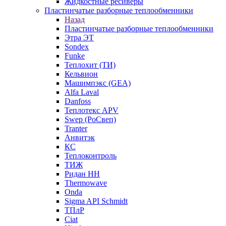
Жидкостные ресиверы
Пластинчатые разборные теплообменники
Назад
Пластинчатые разборные теплообменники
Этра ЭТ
Sondex
Funke
Теплохит (ТИ)
Кельвион
Машимпэкс (GEA)
Alfa Laval
Danfoss
Теплотекс APV
Swep (РоСвеп)
Tranter
Анвитэк
КС
Теплоконтроль
ТИЖ
Ридан НН
Thermowave
Onda
Sigma API Schmidt
ТПлР
Ciat