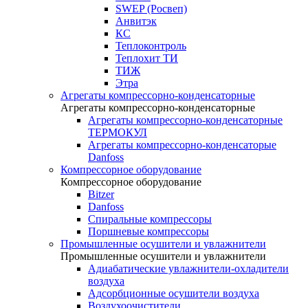
SWEP (Росвеп)
Анвитэк
КС
Теплоконтроль
Теплохит ТИ
ТИЖ
Этра
Агрегаты компрессорно-конденсаторные
Агрегаты компрессорно-конденсаторные
Агрегаты компрессорно-конденсаторные
ТЕРМОКУЛ
Агрегаты компрессорно-конденсаторые
Danfoss
Компрессорное оборудование
Компрессорное оборудование
Bitzer
Danfoss
Спиральные компрессоры
Поршневые компрессоры
Промышленные осушители и увлажнители
Промышленные осушители и увлажнители
Адиабатические увлажнители-охладители
воздуха
Адсорбционные осушители воздуха
Воздухоочистители