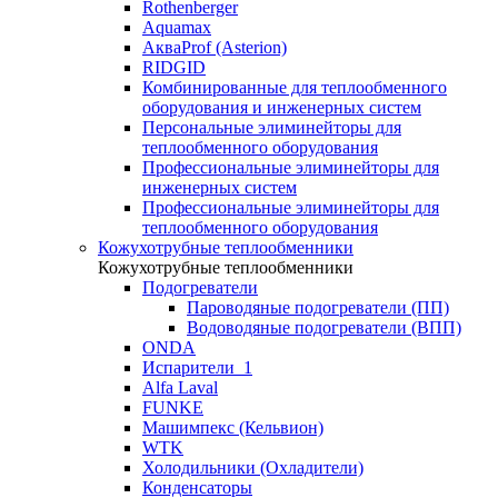
Rothenberger
Aquamax
АкваProf (Asterion)
RIDGID
Комбинированные для теплообменного
оборудования и инженерных систем
Персональные элиминейторы для
теплообменного оборудования
Профессиональные элиминейторы для
инженерных систем
Профессиональные элиминейторы для
теплообменного оборудования
Кожухотрубные теплообменники
Кожухотрубные теплообменники
Подогреватели
Пароводяные подогреватели (ПП)
Водоводяные подогреватели (ВПП)
ONDA
Испарители_1
Alfa Laval
FUNKE
Машимпекс (Кельвион)
WTK
Холодильники (Охладители)
Конденсаторы