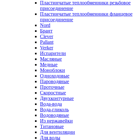
Пластинчатые теплообменники резьбовое
присоединение
Пластинчатые теплообменники фланцевое
присоединение
Nord
Брант
Clever
Pallant
Verker
Испарители
Масляные
Медные
Моноблоки
Одноходовые
Пароводяные
Проточные
Скоростные
Двухконтурные
Вода-вода
Вода-гликоль
Водоводяные
Из нержавейки
Титановые
Для вентиляции
Для воды