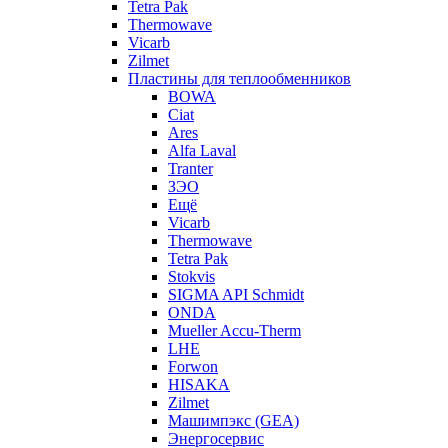
Tetra Pak
Thermowave
Vicarb
Zilmet
Пластины для теплообменников
BOWA
Ciat
Ares
Alfa Laval
Tranter
ЗЭО
Ещё
Vicarb
Thermowave
Tetra Pak
Stokvis
SIGMA API Schmidt
ONDA
Mueller Accu-Therm
LHE
Forwon
HISAKA
Zilmet
Машимпэкс (GEA)
Энергосервис