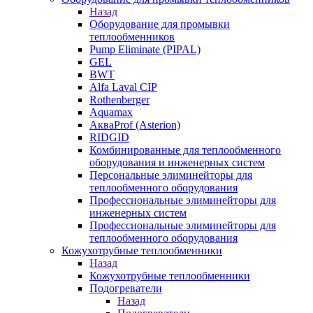
Назад
Оборудование для промывки
теплообменников
Pump Eliminate (PIPAL)
GEL
BWT
Alfa Laval CIP
Rothenberger
Aquamax
АкваProf (Asterion)
RIDGID
Комбинированные для теплообменного
оборудования и инженерных систем
Персональные элиминейторы для
теплообменного оборудования
Профессиональные элиминейторы для
инженерных систем
Профессиональные элиминейторы для
теплообменного оборудования
Кожухотрубные теплообменники
Назад
Кожухотрубные теплообменники
Подогреватели
Назад