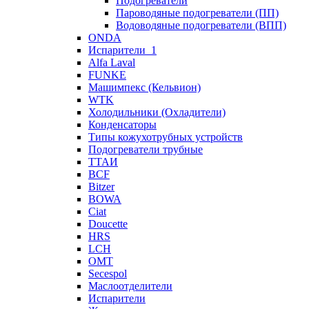
Подогреватели
Пароводяные подогреватели (ПП)
Водоводяные подогреватели (ВПП)
ONDA
Испарители_1
Alfa Laval
FUNKE
Машимпекс (Кельвион)
WTK
Холодильники (Охладители)
Конденсаторы
Типы кожухотрубных устройств
Подогреватели трубные
ТТАИ
BCF
Bitzer
BOWA
Ciat
Doucette
HRS
LCH
OMT
Secespol
Маслоотделители
Испарители