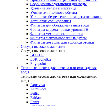
Сорбционные установки для воды
Удаление железа и марганца
Умягчители ионного обмена
Установки безреагентной защиты от накипи
Установки озонирования
Фильтры для обезжелезивания воды
Фильтры корректировки уровня PH
Фильтры механической очистки
Фильтры с активированным углем
Фильтры-ловушки для водоподготовки
Сосуды высокого давления
Сосуды высокого давления
BITZER
ESK Schultze
Frigopoint
Тепловые насосы для нагрева или охлаждения
воды
Тепловые насосы для нагрева или охлаждения
воды
Aquaviva
AstralPool
Brilix
Fairland
Phnix