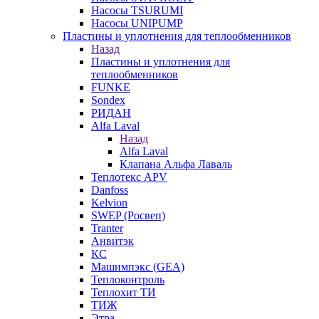
Насосы TSURUMI
Насосы UNIPUMP
Пластины и уплотнения для теплообменников
Назад
Пластины и уплотнения для
теплообменников
FUNKE
Sondex
РИДАН
Alfa Laval
Назад
Alfa Laval
Клапана Альфа Лаваль
Теплотекс APV
Danfoss
Kelvion
SWEP (Росвеп)
Tranter
Анвитэк
КС
Машимпэкс (GEA)
Теплоконтроль
Теплохит ТИ
ТИЖ
Этра