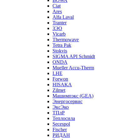
BOWA
Ciat
Ares
Alfa Laval
Tranter
ЗЭО
Vicarb
Thermowave
Tetra Pak
Stokvis
SIGMA API Schmidt
ONDA
Mueller Accu-Therm
LHE
Forwon
HISAKA
Zilmet
Машимпэкс (GEA)
Энергосервис
ЭксЭко
ТПлР
Теплосила
Secespol
Fischer
РИДАН